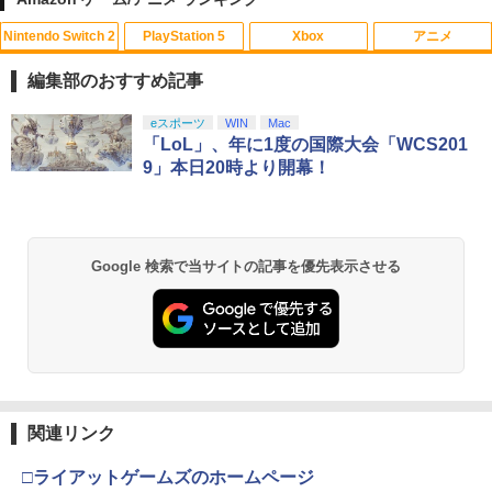
Nintendo Switch 2
PlayStation 5
Xbox
アニメ
鬼エイム 橙鬼 ハイグレードモデル FPS
送料無料【BRICK game テトリス
【中古】 バグズ・ライフ [レンタル落ち]
1
1
1
エイム向上 リング シリコン製 国産 ステ
ビッグ ゲーム機】ゲームウォッチ ゲ
[Blu-ray] [ブルーレイ]
編集部のおすすめ記事
ィック スポンジ PS5 PS4 SWITCH コン
ーム レトロゲーム 景品 粗品 携
トローラー 硬さ3種類 計6個入り
帯 暇つぶし 液晶 高齢者 単純 簡
￥1,080
スプラトゥーン レイダース|オンライン
PlayStation 5 デジタル・エディション
【純正品】Xbox ワイヤレス コントロー
【Amazon.co.jp限定】劇場版モノノ怪
eスポーツ
WIN
Mac
単 シンプル 単3電池 ミニゲーム
1
1
1
1
コード版
日本語専用 Console Language: Japan
ラー + USB-C® ケーブル
第三章 蛇神 (Amazon.co.jp限定オリジ
「LoL」、年に1度の国際大会「WCS201
大きい GAME ポータブル ボケ防
￥2,280
ese only (CFI-2200B01)
ナル三方背収納ケース付きコレクション)
止 携帯ゲーム レトロゲーム ブロッ
9」本日20時より開幕！
(オリジナル特典:オリジナル巾着＋メー
クくずし
￥5,832
￥8,300
カー特典:【坤と離】二振りの剣、十翼よ
￥55,000
【中古】 レミーのおいしいレストラン
2
り来たる！スタジオ描き下ろしイラスト
￥1,680
[レンタル落ち] [Blu-ray] [ブルーレイ]
JDM：ジャパニーズドリフトマスター
2
ボード付) [Blu-ray]
Xbox プリペイドカード 5,000円 デジタ
￥2,188
2
Google 検索で当サイトの記事を優先表示させる
￥3,388
￥10,780
スプラトゥーン レイダース -Switch2
Beast of Reincarnation -PS5 【特典】
ルコード 【旧 Xbox ギフトカード】 [オ
2
2
プロダクトコード 封入
ンラインコード]
[Switch 2] ぽこ あ ポケモン エキスパン
2
￥6,455
ションパス（ダウンロード版）※3,200
ポイントまでご利用可
￥7,286
￥5,000
劇場版「鬼滅の刃」無限城編 第一章 猗
2
【中古】ファインディング ニモ＋ファイ
3
窩座再来 通常版 [Blu-ray]
￥4,400
ンディング ドリー（2枚セット）ブルー
スーパーボンバーマン コレクション PS5
3
レイディスク〔レンタル落ち〕 レンタル
版
￥3,964
落ち 中古 Blu-ray ブルーレイ
【純正品】Xbox ワイヤレス コントロー
3
関連リンク
Nintendo Switch 2(日本語・国内専用)
【純正品】ディスクドライブ(CFI-ZDD1
3
ラー (ロボット ホワイト)
3
￥4,656
J) PlayStation 5
￥2,429
【中古】 C55D K Apple Lightning USB
3
￥55,603
□ライアットゲームズのホームページ
3 カメラアダプタ
￥7,681