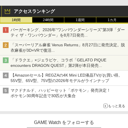
アクセスランキング
1時間
24時間
1週間
1カ月
バーガーキング、2026年“ワンパウンダーシリーズ”第3弾「ダー
ティ ザ・ワンパウンダー」を8月7日発売
「特製ガーリックマヨソース」を使用した超大型チーズバーガー
「スーパーリアル麻雀 Venus Returns」8月27日に発売決定。脱
衣麻雀が3D×VRで復活
発売から2週間は20%オフになるセールが実施
「ドラクエ」×ジェラピケ、コラボ「GELATO PIQUE
encounters DRAGON QUEST」第2弾が本日発売
アイスカップに入ったスライムやわたぼう、ベビーサタンなどが
【Amazonセール】REGZAの4K Mini LED液晶TVがお買い得。
オリジナルアートで登場
55V型、65V型、75V型の2026年モデルがラインナップ
マクドナルド、ハッピーセット「ポケモン」発売決定！
ポケモン30周年記念で30匹が大集合
もっと見る
GAME Watch をフォローする