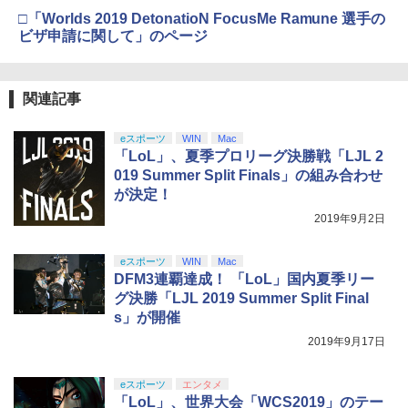
￥11,849
劇場版「鬼滅の刃」無限城編 第一章 猗
□「Worlds 2019 DetonatioN FocusMe Ramune 選手の
3
￥4,600
【特典】METAL GEAR SOLID : MASTE
4
窩座再来 通常版 [DVD]
ビザ申請に関して」のページ
【中古】 モンスターズ インク,モンスタ
R COLLECTION Vol.2 PS5版(【早期購
4
ーズ ユニバーシティ (2巻セット) [レン
入封入特典】DLCチラシ)
【純正品】Xbox 充電式バッテリー + US
4
￥3,523
タル落ち] [Blu-ray] [ブルーレイ]
【純正品】DualSense ワイヤレスコン
B-C ケーブル
ニンテンドープリペイド番号 9000円|オ
4
4
トローラー ミッドナイト ブラック(CFI-
ンラインコード版
￥5,742
関連記事
ZCT2J01)
【中古】MOTHER3
￥2,572
￥2,618
4
￥9,000
￥10,737
￥5,076
eスポーツ
WIN
Mac
劇場版「鬼滅の刃」無限城編 第一章 猗
4
【新品】【PS5HD】PS5用無線コントロ
「LoL」、夏季プロリーグ決勝戦「LJL 2
5
窩座再来 完全生産限定版 [Blu-ray]
The Quest of Wonders Parade【Blu-r
ーラー ブラック[在庫品]
5
019 Summer Split Finals」の組み合わせ
ay】
【純正品】Xbox ワイヤレス コントロー
ニンテンドープリペイド番号 5000円|オ
5
5
￥8,698
が決定！
【純正品】DualSense ワイヤレスコン
ラー (カーボンブラック)
【中古】ドラゴンクエストVII Reimagin
ンラインコード版
5
￥5,930
5
トローラー(CFI-ZCT2J)
ed -Switch
￥3,003
2019年9月2日
￥8,020
￥5,000
￥10,737
￥6,059
eスポーツ
WIN
Mac
【Amazon.co.jp限定】劇場版モノノ怪
5
DFM3連覇達成！ 「LoL」国内夏季リー
第三章 蛇神 (オリジナル特典:オリジナル
グ決勝「LJL 2019 Summer Split Final
巾着＋メーカー特典:【坤と離】二振りの
s」が開催
剣、十翼より来たる！スタジオ描き下ろ
しイラストボード付) [Blu-ray]
2019年9月17日
￥9,900
eスポーツ
エンタメ
「LoL」、世界大会「WCS2019」のテー