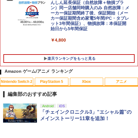
んしん延長保証（自然故障＋物損プラ
ン）同一店舗同時購入のみ 自然故障：メ
ーカー保証期間終了後、保証開始（メー
カー保証期間含め家電5年間/PC・タブレ
ット3年間保証）、物損故障：本保証開
始日から5年間保証
￥4,800
楽天ランキングをもっと見る
Amazon ゲーム/アニメ ランキング
Nintendo Switch 2
PlayStation 5
Xbox
アニメ
【中古】【Blu−ray】ラブライブ！サン
1
シャイン！！2nd Season 4 特装限
編集部のおすすめ記事
定版 特典CD・絵本・ブックレット・ス
テッカー・三方背ケース付 [イベント抽
スプラトゥーン レイダース|オンライン
PlayStation 5 デジタル・エディション
【純正品】Xbox ワイヤレス コントロー
劇場版「鬼滅の刃」無限城編 第一章 猗
Android
iOS
選券付属なし] / 酒井和男【監督】
1
1
1
1
コード版
日本語専用 Console Language: Japan
ラー + USB-C® ケーブル
窩座再来 通常版 [Blu-ray]
「チェインクロニクル3」“エシャル篇”の
ese only (CFI-2200B01)
メインストーリー11章を追加！
￥320
￥5,832
￥8,300
￥3,982
￥55,000