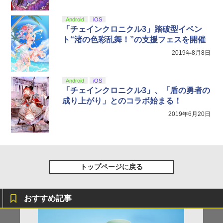
【純正品】DualSense ワイヤレスコン
S5、PS5 Pro、Xbox One、Xbox Serie
ンラインコード版
5
劇場版総集編 ガールズバンドクライ
5
トローラー(CFI-ZCT2J)
s X|S 対応の高精度 H パターン シフター
【前編】 青春狂走曲（通常版）【Blu-ra
y】 [ 東映アニメーション ]
Android
iOS
￥5,000
￥10,737
￥14,141
「チェインクロニクル3」踏破型イベン
￥7,216
ト“渚の色彩乱舞！”の支援フェスを開催
【Amazon.co.jp限定】劇場版モノノ怪
5
第三章 蛇神 (オリジナル特典:オリジナル
2019年8月8日
巾着＋メーカー特典:【坤と離】二振りの
剣、十翼より来たる！スタジオ描き下ろ
しイラストボード付) [DVD]
Android
iOS
「チェインクロニクル3」、「盾の勇者の
￥8,800
成り上がり」とのコラボ始まる！
2019年6月20日
トップページに戻る
おすすめ記事