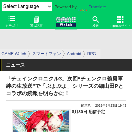
Powered by
Translate
カテゴリ
過去記事
検索
Impressサイト
GAME Watch
スマートフォン
Android
RPG
ニュース
「チェインクロニクル3」次回“チェンクロ義勇軍
絆の生放送”で「ぷよぷよ」シリーズの細山田Pと
コラボの続報を明らかに！
船津稔
2019年8月23日 19:43
8月30日 配信予定