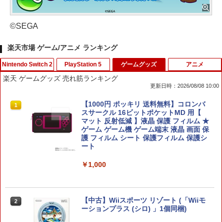
©SEGA
楽天市場 ゲーム/アニメ ランキング
Nintendo Switch 2
PlayStation 5
ゲームグッズ
アニメ
楽天 ゲームグッズ 売れ筋ランキング
更新日時：2026/08/08 10:00
龍の国 ルーンファクトリー Nintendo S
[メール便OK]【新品】【PS5】イースIX
【1000円 ポッキリ 送料無料】コロンバ
1
1
1
witch 2 Edition[ラッピング不可] R-LO
‐Monstrum NOX‐[在庫品]
スサークル 16ビットポケットMD 用【
GI
マット 反射低減 】液晶 保護 フィルム ★
ゲーム ゲーム機 ゲーム端末 液晶 画面 保
￥3,200
護 フィルム シート 保護フィルム 保護シ
￥4,980
ート
￥1,000
【特典】テイルズ オブ エターニア リマ
METAL GEAR SOLID : MASTER COLL
2
2
スター PS5版(【早期購入特典】超冒険
ECTION Vol.2 【Switch2】 RL204-J1
お役立ちセット)
【中古】Wiiスポーツ リゾート (「Wiiモ
￥5,676
2
ーションプラス (シロ) 」1個同梱)
￥3,484