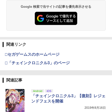
【中古】【未使用品】モアナと伝説の海
2
【純正品】Xbox ワイヤレス コントロー
MovieNEX [純正ブルーレイ＋純正ケー
2
Google 検索で当サイトの記事を優先表示させる
スプラトゥーン レイダース -Switch2
劇場版「鬼滅の刃」無限城編 第一章 猗
Beast of Reincarnation -PS5 【特典】
ラー (ロボット ホワイト)
2
2
ス]
2
窩座再来 通常版 [DVD]
プロダクトコード 封入
￥6,449
￥7,681
￥1,580
￥3,523
￥7,286
【純正品】Xbox ワイヤレス コントロー
【8/11まで！抽選で最大全額ポイントバ
3
3
ラー (カーボンブラック)
ック】 風の谷のナウシカ ブルーレイ ナ
関連リンク
Nintendo Switch 2(日本語・国内専用)
【Amazon.co.jp限定】劇場版モノノ怪
【純正品】ディスクドライブ(CFI-ZDD1
3
3
3
ウシカ ジブリ Nausicaa of the Valley o
第三章 蛇神 (Amazon.co.jp限定オリジ
J) PlayStation 5
f the Wind Blu-ray 輸入版
￥8,020
ナル三方背収納ケース付きコレクション)
￥55,871
□セガゲームスのホームページ
(オリジナル特典:オリジナル巾着＋メー
￥11,980
￥3,880
カー特典:【坤と離】二振りの剣、十翼よ
□「チェインクロニクル3」のページ
り来たる！スタジオ描き下ろしイラスト
【純正品】Xbox 充電式バッテリー + US
4
ボード付) [Blu-ray]
B-C ケーブル
【純正品】DualSense ワイヤレスコン
ニンテンドープリペイド番号 9000円|オ
4
劇場版総集編 ガールズバンドクライ
4
4
￥10,780
関連記事
トローラー ミッドナイト ブラック(CFI-
ンラインコード版
【後編】 なぁ、未来。（通常版）【Blu-
￥2,618
ZCT2J01)
ray】 [ 東映アニメーション ]
￥9,000
Android
iOS
￥10,737
￥7,216
「チェインクロニクル3」【復刻】レジェ
劇場版「鬼滅の刃」無限城編 第一章 猗
4
ンドフェスを開催
窩座再来 完全生産限定版 [Blu-ray]
【国内正規品】Thrustmaster スラスト
5
2019年8月16日
マスター TH8S シフター - PC、PS4、P
ニンテンドープリペイド番号 5000円|オ
5
￥8,698