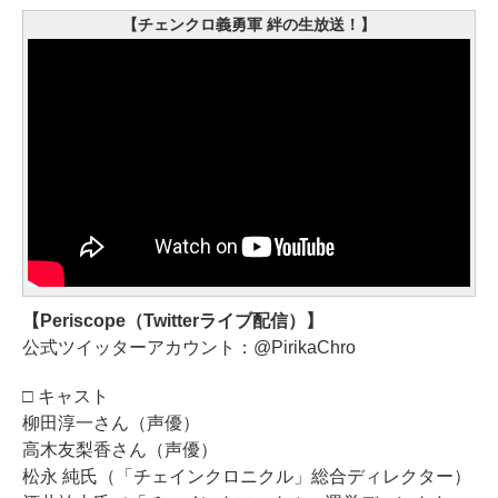
【チェンクロ義勇軍 絆の生放送！】
【Periscope（Twitterライブ配信）】
公式ツイッターアカウント：@PirikaChro
□ キャスト
柳田淳一さん（声優）
高木友梨香さん（声優）
松永 純氏（「チェインクロニクル」総合ディレクター）