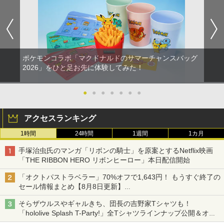
ポケモンコラボ「マクドナルドのサマーチャンスバッグ
2026」をひと足お先に体験してみた！
●
●
●
●
●
●
●
アクセスランキング
1時間
24時間
1週間
1カ月
手塚治虫氏のマンガ「リボンの騎士」を原案とするNetflix映画
「THE RIBBON HERO リボンヒーロー」本日配信開始
「オクトパストラベラー」70%オフで1,643円！ もうすぐ終了の
セール情報まとめ【8月8日更新】
ニンテンドーeショップでは「大神 絶景版」が67%オフで990円
そらザウルスやギャルきち、団長の吉野家Tシャツも！
「hololive Splash T-Party!」全Tシャツラインナップ公開＆オン
ライン販売開始