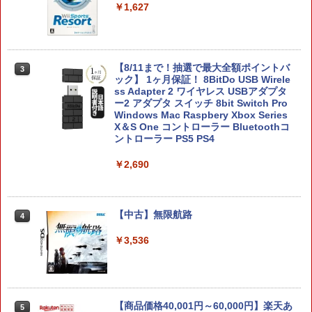
￥1,627
コットンロックウィズユー 通常版 Swit
【中古】PS5Venus Vacation PRISM
3
3
ch2版
−DEAD OR ALIVE Xtreme−［DL
コード付属なし］
【8/11まで！抽選で最大全額ポイントバ
￥5,742
3
ック】 1ヶ月保証！ 8BitDo USB Wirele
￥3,840
ss Adapter 2 ワイヤレス USBアダプタ
ー2 アダプタ スイッチ 8bit Switch Pro
Windows Mac Raspbery Xbox Series
X＆S One コントローラー Bluetoothコ
ぼくと釣り日記 Switch2版
ソニー・インタラクティブエンタテイン
4
4
ントローラー PS5 PS4
メント 【PS5】メディアリモコン [CFI-Z
MR1J PS5 リモコン]
￥5,920
￥2,690
￥3,980
【中古】無限航路
4
【特典】METAL GEAR SOLID : MASTE
5
【当店独自で＋P10倍★要エントリー】
5
R COLLECTION Vol.2 Switch2版(【早
￥3,536
【中古】[PS5] SILENT HILL f(サイレン
期購入封入特典】DLCチラシ)
トヒル エフ) コナミデジタルエンタテイ
ンメント(20250925)
￥5,940
￥4,680
【商品価格40,001円～60,000円】楽天あ
5