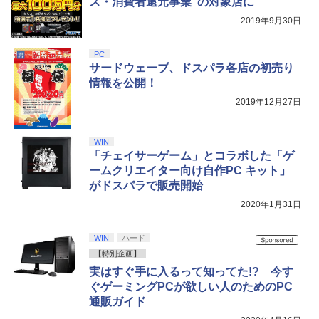
劇場版「鬼滅の刃」無限城編 第一章 猗
ス・消費者還元事業”の対象店に
4
窩座再来 完全生産限定版 [Blu-ray]
【国内正規品】Thrustmaster スラスト
2019年9月30日
5
マスター TH8S シフター - PC、PS4、P
￥8,698
【純正品】DualSense ワイヤレスコン
S5、PS5 Pro、Xbox One、Xbox Serie
5
トローラー(CFI-ZCT2J)
s X|S 対応の高精度 H パターン シフター
PC
サードウェーブ、ドスパラ各店の初売り
￥10,737
￥14,141
情報を公開！
【Amazon.co.jp限定】劇場版モノノ怪
2019年12月27日
5
第三章 蛇神 (オリジナル特典:オリジナル
巾着＋メーカー特典:【坤と離】二振りの
剣、十翼より来たる！スタジオ描き下ろ
WIN
しイラストボード付) [DVD]
「チェイサーゲーム」とコラボした「ゲ
ームクリエイター向け自作PC キット」
￥8,800
がドスパラで販売開始
2020年1月31日
WIN
ハード
【特別企画】
実はすぐ手に入るって知ってた!? 今す
ぐゲーミングPCが欲しい人のためのPC
通販ガイド