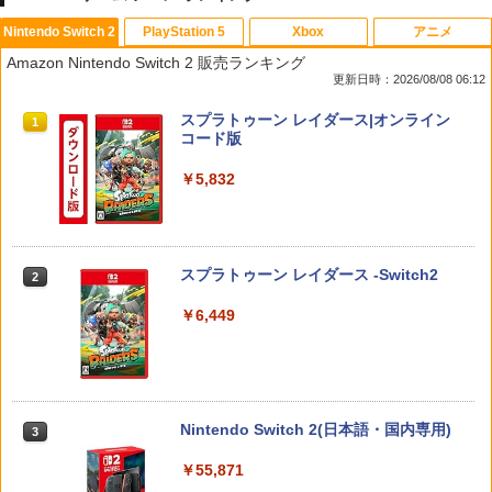
Nintendo Switch 2
PlayStation 5
Xbox
アニメ
＼マラソン限定！最大15％OFFクーポン
2セット PS5 コントローラー用 ボタン
映画『THE FIRST SLAM DUNK』 STAN
1
1
1
Amazon Nintendo Switch 2 販売ランキング
／【レビューで液晶保護フィルムプレゼ
補修 修理パーツ 交換用 ラバー セット 修
DARD EDITION【Blu-ray】（早期予約
更新日時：2026/08/08 06:12
ント】Nintendo Switch2 ケース ニンテ
理パーツ 修理キット プレイステーショ
特典なし） [ 井上雄彦 ]
ンドースイッチ2 用 キャリングケース ハ
ン5 プレステ5
スプラトゥーン レイダース|オンライン
ードケース カバー 収納ケース 耐衝撃 フ
1
￥3,850
コード版
ィルムプレゼント スリム 有機ELモデル
￥640
対応 大容量収納
￥5,832
￥1,580
サマーウォーズ【Blu-ray】 [ 神木隆之介
2
PS5 本体 カバー ステッカー シール ケー
]
2
ス ホコリ プレステ5 保護 フィルム スキ
ン カスタマイズ 傷防止 耐久性 傷防止
￥4,327
スプラトゥーン レイダース -Switch2
2
Switch 2 Sports ゲーム用 スイッチ2 対
2
応 アクセサリー テニス バドミントン ラ
￥999
￥6,449
ケット セット 体感スポーツ対応 Ninten
do Switch 2 Sports 周辺機器 ジョイコ
ン Joy-Con2 アクセサリー レッド1本 ブ
ウォルト・ディズニー・ジャパン｜The
3
ルー1本 任天堂 スイッチ2対応
Walt Disney Company (Japan) ズート
【中古】 ファンタジーライフi グルグ
3
ピア2 ブルーレイ ＋ DVD セット【ブル
ルの竜と時をぬすむ少女／PS5
￥2,200
ーレイ＋DVD】
Nintendo Switch 2(日本語・国内専用)
3
￥3,872
￥4,405
￥55,871
【お買い物マラソン期間限定♪最大30％O