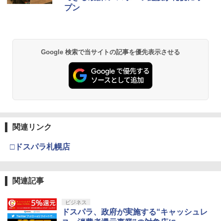
トローラ Switch2コントローラー
￥8,300
￥3,982
プン
￥55,000
￥2,960
【純正品】Xbox ワイヤレス コントロー
2
劇場版「鬼滅の刃」無限城編 第一章 猗
Beast of Reincarnation -PS5 【特典】
ラー (ロボット ホワイト)
2
2
Google 検索で当サイトの記事を優先表示させる
窩座再来 通常版 [DVD]
プロダクトコード 封入
￥7,681
￥3,523
￥7,286
【純正品】Xbox ワイヤレス コントロー
3
ラー (カーボンブラック)
【Amazon.co.jp限定】劇場版モノノ怪
【純正品】ディスクドライブ(CFI-ZDD1
3
3
第三章 蛇神 (Amazon.co.jp限定オリジ
J) PlayStation 5
関連リンク
￥8,020
ナル三方背収納ケース付きコレクション)
(オリジナル特典:オリジナル巾着＋メー
￥11,980
□ドスパラ札幌店
カー特典:【坤と離】二振りの剣、十翼よ
り来たる！スタジオ描き下ろしイラスト
【純正品】Xbox 充電式バッテリー + US
4
ボード付) [Blu-ray]
B-C ケーブル
【純正品】DualSense ワイヤレスコン
関連記事
4
￥10,780
トローラー ミッドナイト ブラック(CFI-
￥2,618
ZCT2J01)
ビジネス
ドスパラ、政府が実施する“キャッシュレ
￥10,737