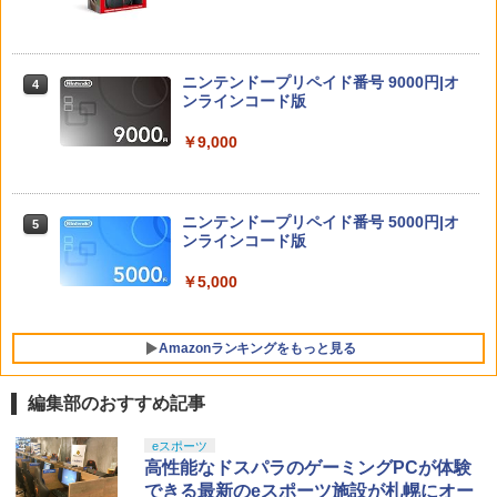
3
FF】【tomtoc】 Switch 2対応 ハードケ
ース FancyCase-G05 Nintendo 2025年
【特典】グランド・セフト・オートVI
ズートピア 【Blu-ray】
4
4
スイッチ2モデル用 スリムケース 持ち運
(コードインボックス版、配送日：2026
び キャリングケース 耐衝撃 薄型 ハード
年11月12日、プレイ開始日：2026年11
ニンテンドープリペイド番号 9000円|オ
￥2,992
4
ポーチ ゲームカード12枚収納 アクセサ
月19日)(【初回購入封入特典】ヴィンテ
ンラインコード版
リーポーチ
ージ・バイスシティパック)
￥9,000
￥2,653
￥8,329
スーパーの裏でヤニ吸うふたり Vol.3【B
5
lu-ray】 [ 地主 ]
ニンテンドープリペイド番号 5000円|オ
5
Nintendo Switch 2 専用スマートポーチ
4
鬼武者 Way of the Sword 通常版 [PS5
ンラインコード版
5
EVA ピカチュウ（走る姿）
ソフト]
￥8,494
￥5,000
￥2,811
￥8,990
Amazonランキングをもっと見る
【7週連続1位】inklink公式 Switch / Sw
5
編集部のおすすめ記事
itch2 コントローラー 最新モデル 最新フ
ァームウェア プロコン プロコン2 プロコ
ントローラー スイッチ2 スイッチ Switc
PlayStation 5 デジタル・エディション
【純正品】Xbox ワイヤレス コントロー
劇場版「鬼滅の刃」無限城編 第一章 猗
eスポーツ
1
1
1
h コントローラー ワイヤレスコントロー
日本語専用 Console Language: Japan
ラー + USB-C® ケーブル
窩座再来 通常版 [Blu-ray]
高性能なドスパラのゲーミングPCが体験
ラー 連射機能 ワイヤレス switch2コン
ese only (CFI-2200B01)
できる最新のeスポーツ施設が札幌にオー