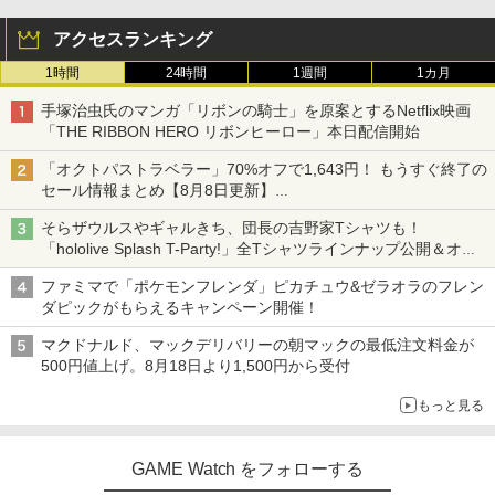
アクセスランキング
1時間
24時間
1週間
1カ月
手塚治虫氏のマンガ「リボンの騎士」を原案とするNetflix映画
「THE RIBBON HERO リボンヒーロー」本日配信開始
「オクトパストラベラー」70%オフで1,643円！ もうすぐ終了の
セール情報まとめ【8月8日更新】
ニンテンドーeショップでは「大神 絶景版」が67%オフで990円
そらザウルスやギャルきち、団長の吉野家Tシャツも！
「hololive Splash T-Party!」全Tシャツラインナップ公開＆オン
ライン販売開始
ファミマで「ポケモンフレンダ」ピカチュウ&ゼラオラのフレン
ダピックがもらえるキャンペーン開催！
マクドナルド、マックデリバリーの朝マックの最低注文料金が
500円値上げ。8月18日より1,500円から受付
もっと見る
GAME Watch をフォローする