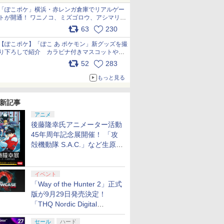
「ぽこポケ」横浜・赤レンガ倉庫でリアルゲー
トが開通！ ワニノコ、ミズゴロウ、アシマリ登
場シーンをレポート pic.x.com/LDgEByVl6D
63
230
【ぽこポケ】「ぽこ あ ポケモン」新グッズを撮
り下ろしで紹介 カラビナ付きマスコットやス
クエアポーチが仲間入り
52
283
pic.x.com/XmVAgBxaW5
もっと見る
新記事
アニメ
後藤隆幸氏アニメーター活動
45年周年記念展開催！ 「攻
殻機動隊 S.A.C.」など生原
画、総作画監督修正が展示
イベント
「Way of the Hunter 2」正式
版が9月29日発売決定！
「THQ Nordic Digital
Showcase 2026」まとめ
セール
ハード