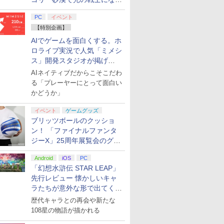
てみた
PC
イベント
【特別企画】
AIでゲームを面白くする。ホ
ロライブ実況で人気「ミメシ
ス」開発スタジオが掲げ
る“AI活用の信念”とは？【講
AIネイティブだからこそこだわ
演レポート】
る「プレーヤーにとって面白い
かどうか」
イベント
ゲームグッズ
ブリッツボールのクッショ
ン！ 「ファイナルファンタ
ジーX」25周年展覧会のグッ
ズ情報が公開
Android
iOS
PC
「幻想水滸伝 STAR LEAP」
先行レビュー 懐かしいキャ
ラたちが意外な形で出てくる
シリーズ完全新作！
歴代キャラとの再会や新たな
108星の物語が描かれる