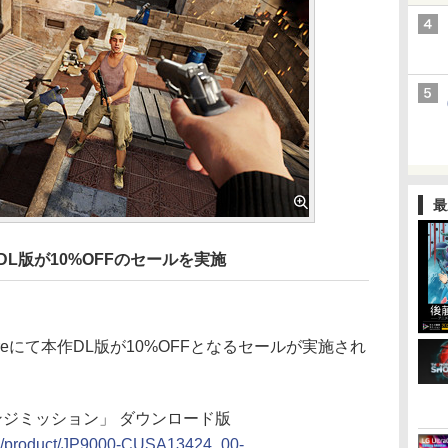
最
作DL版が10%OFFのセールを実施
reにて本作DL版が10%OFFとなるセールが実施され
ジミッション」 ダウンロード版
a-jp/product/JP9000-CUSA13424_00-