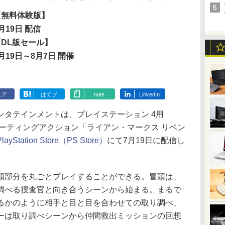
【無料体験版】
月19日 配信
【DL版セール】
月19日～8月7日 開催
ェア
はてブ
note
LinkedIn
タテインメントは、プレイステーション 4用
）VRシューティングアクション「ライアン・マークス リベン
PlayStation Store（PS Store）
にて7月19日に配信し
部分を丸ごとプレイすることができる。冒頭は、
調べる捜査官と向き合うシーンから始まる。まるで
るかのように相手と目と目を合わせての取り調べ、
ーは取り調べシーンから仲間救出ミッションの回想