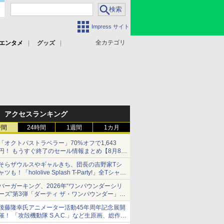
Impress サイト
全カテゴリ
エンタメ
グッズ
アクセスランキング
時間
24時間
1週間
1カ月
「オクトパストラベラー」70%オフで1,643
円！ もうすぐ終了のセール情報まとめ【8月8日
更新】
そらザウルスやギャルきち、団長の吉野家Tシ
ニンテンドーeショップでは「大神 絶景版」が
ャツも！「hololive Splash T-Party!」全Tシャツ
67%オフで990円
ラインナップ公開＆オンライン販売開始
バーガーキング、2026年“ワンパウンダーシリ
ーズ”第3弾「ダーティ ザ・ワンパウンダー」を
8月7日発売
後藤隆幸氏アニメーター活動45年周年記念展開
「特製ガーリックマヨソース」を使用した超大
催！ 「攻殻機動隊 S.A.C.」など生原画、総作画
型チーズバーガー
監督修正が展示