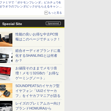
ファミマで「ポケモンフレンダ」ピカチュウ&
ゼラオラのフレンダピックがもらえるキャンペ
ーン開催！
もっと見る
Special Site
性能の良いお得な中古PC情
報はこのページでチェック！
総合オーディオブランドに進
化するSHANLINGとは何者
か？
お値段そのままでメモリ倍
増！メモリ32GBの「お得な
ゲーミングノート」
SOUNDPEATSのイヤカフ型
イヤフォン「UU2イヤーカ
フ」をイヤカフマニアが語る
レイズのプレミアムカー向け
ブランドHOMURAから