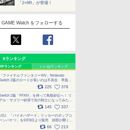
「2×9R」が登場！
GAME Watch をフォローする
Xランキング
RPランキング
いいねランキング
「ファイナルファンタジーXIV」Nintendo
Switch 2版のロードが長いのは不具合 早急に
アップデートできるよう対応中
225
378
pic.x.com/s9S3nRCAGa
Switch 2版「FFXIV」を持って鳥取砂丘へ！ リ
アル・サゴリー砂漠で光の戦士になってみた
pic.x.com/qyOfL2uv1n
145
337
USJ、「バイオハザード」リッカーのポップコ
ーンバケツ」を9月9日より販売 頭部が開く仕
組み。味は恐怖を堪のう「味噌フレーバー」
66
213
pic.x.com/81MuXGahVM