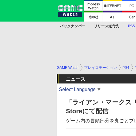
バックナンバー
リリース送付先
PS5
モバイル
eスポーツ
クラウド
PS
GAME Watch
プレイステーション
PS4
ニュース
Select Language
▼
「ライアン・マークス 
Storeにて配信
ゲーム内の冒頭部分を丸ごとプレ