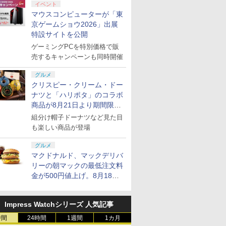
イベント
マウスコンピューターが「東
京ゲームショウ2026」出展
特設サイトを公開
ゲーミングPCを特別価格で販
売するキャンペーンも同時開催
グルメ
クリスピー・クリーム・ドー
ナツと「ハリポタ」のコラボ
商品が8月21日より期間限定
で発売
組分け帽子ドーナツなど見た目
も楽しい商品が登場
グルメ
マクドナルド、マックデリバ
リーの朝マックの最低注文料
金が500円値上げ。8月18日
より1,500円から受付
Impress Watchシリーズ 人気記事
時間
24時間
1週間
1カ月