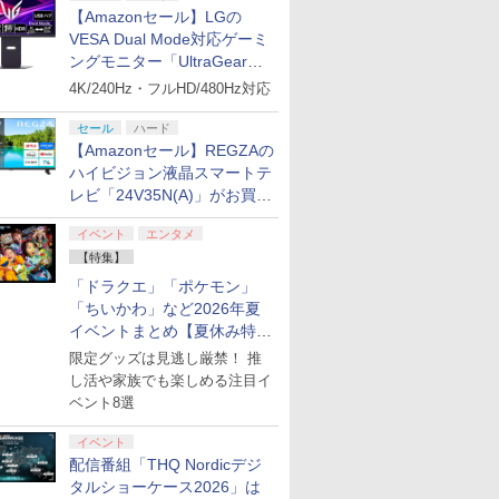
【Amazonセール】LGの
VESA Dual Mode対応ゲーミ
ングモニター「UltraGear
27G850A-B」がお買い得！
4K/240Hz・フルHD/480Hz対応
セール
ハード
【Amazonセール】REGZAの
ハイビジョン液晶スマートテ
レビ「24V35N(A)」がお買い
得！
イベント
エンタメ
【特集】
「ドラクエ」「ポケモン」
「ちいかわ」など2026年夏
イベントまとめ【夏休み特
集】
限定グッズは見逃し厳禁！ 推
し活や家族でも楽しめる注目イ
ベント8選
イベント
配信番組「THQ Nordicデジ
タルショーケース2026」は