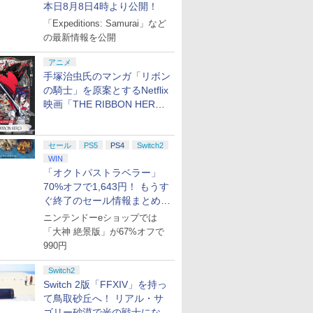
本日8月8日4時より公開！
「Expeditions: Samurai」など
の最新情報を公開
アニメ
手塚治虫氏のマンガ「リボン
の騎士」を原案とするNetflix
映画「THE RIBBON HERO
リボンヒーロー」本日配信開
始
セール
PS5
PS4
Switch2
WIN
「オクトパストラベラー」
70%オフで1,643円！ もうす
ぐ終了のセール情報まとめ
【8月8日更新】
ニンテンドーeショップでは
「大神 絶景版」が67%オフで
990円
Switch2
Switch 2版「FFXIV」を持っ
て鳥取砂丘へ！ リアル・サ
ゴリー砂漠で光の戦士になっ