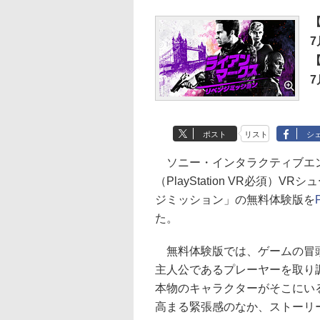
7
7
ポスト
リスト
シ
ソニー・インタラクティブエン
（PlayStation VR必須
ジミッション」の無料体験版を
た。
無料体験版では、ゲームの冒頭
主人公であるプレーヤーを取り
本物のキャラクターがそこにい
高まる緊張感のなか、ストーリ