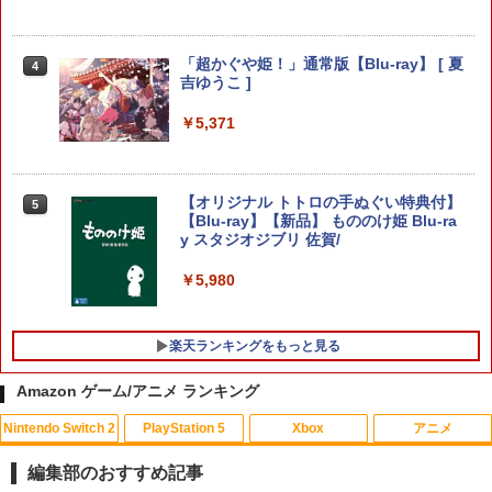
【中古】PS5DAEMON X MACHINA
3
Switch/Switch2用コントローラー【マラ
TITANIC SCION
3
【中古】不思議のダンジョン 風来のシレ
4
ソンP5倍&レビュー特典】 10時間連続使
ンDS
用可能 ワイヤレス Bluetooth 無線 スイ
￥2,735
「超かぐや姫！」通常版【Blu-ray】 [ 夏
4
ッチコントローラー 3階段TURBO連射機
吉ゆうこ ]
￥1,078
能 6 軸ジャイロセンサー搭載 600mAh 3
階段振動 usb有線接続 高精度ボタンKU
￥5,371
RASHIKAN
[メール便OK]【新品】【PS5】零 〜紅い
4
￥2,680
【中古】Nintendo マリオカート8 デラ
蝶〜 REMAKE [PS5版]
5
ックス 【Nintendo Switch】【アリオ倉
【オリジナル トトロの手ぬぐい特典付】
5
敷】保証期間1週間
￥3,320
【Blu-ray】【新品】 もののけ姫 Blu-ra
y スタジオジブリ 佐賀/
￥4,500
Switch2 保護フィルム スイッチ2 保護フ
4
ィルム switch2 フィルム Switch2 ガラ
￥5,980
スフィルム スイッチ2 フィルム ガイド
貼り付け キット カバー Switch 2 本体
【当店独自で＋P10倍★要エントリー】
5
アクセサリー Nintendo Switch2 ケース
【中古】[PS5] オクトパストラベラーII
楽天ランキングをもっと見る
可 透明 ブルーライト カット 99％ FIRM
(OCTOPATH TRAVELER 2) スクウェ
E
ア・エニックス (20230224)
Amazon ゲーム/アニメ ランキング
￥1,000
￥4,180
Nintendo Switch 2
PlayStation 5
Xbox
アニメ
編集部のおすすめ記事
[Switch 2] スプラトゥーン レイダース
5