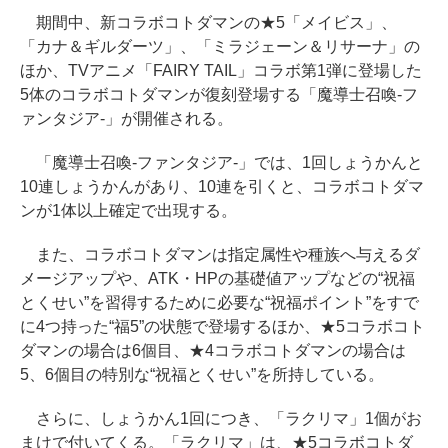
期間中、新コラボコトダマンの★5「メイビス」、
「カナ＆ギルダーツ」、「ミラジェーン＆リサーナ」の
ほか、TVアニメ「FAIRY TAIL」コラボ第1弾に登場した
5体のコラボコトダマンが復刻登場する「魔導士召喚-フ
ァンタジア-」が開催される。
「魔導士召喚-ファンタジア-」では、1回しょうかんと
10連しょうかんがあり、10連を引くと、コラボコトダマ
ンが1体以上確定で出現する。
また、コラボコトダマンは指定属性や種族へ与えるダ
メージアップや、ATK・HPの基礎値アップなどの“祝福
とくせい”を習得するために必要な“祝福ポイント”をすで
に4つ持った“福5”の状態で登場するほか、★5コラボコト
ダマンの場合は6個目、★4コラボコトダマンの場合は
5、6個目の特別な“祝福とくせい”を所持している。
さらに、しょうかん1回につき、「ラクリマ」1個がお
まけで付いてくる。「ラクリマ」は、★5コラボコトダ