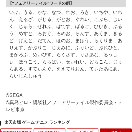
【“フェアリーテイル”ワードの例】
いぶ、うる、かな、なつ、れお、ろき、いちや、いわ
ん、えるざ、がじる、がとお、ぐれい、こぶら、じい
く、じゅら、ぜれふ、はです、ばるご、ひびき、ぷる
う、めすと、ろおぐ、ろめお、らんす、あくま、ぎる
ど、げえと、だてん、ほのお、まほう、らくりま、あ
りえす、かぷりこ、じぇみに、ふりいど、ぷれひと、
まかろふ、めいびす、らくさす、りさあな、るうし
ぃ、ほうこう、ららばい、せいれい、どらごん、じぇ
らある、すてぃんぐ、ええてりおん、てぃたあにあ、
らいじんしゅう
©SEGA
©真島ヒロ・講談社／フェアリーテイル製作委員会・テ
レビ東京
楽天市場 ゲーム/アニメ ランキング