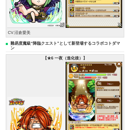
CV.沼倉愛美
難易度魔級“降臨クエスト”として新登場するコラボコトダマ
ン
【★6 一夜（進化後）】