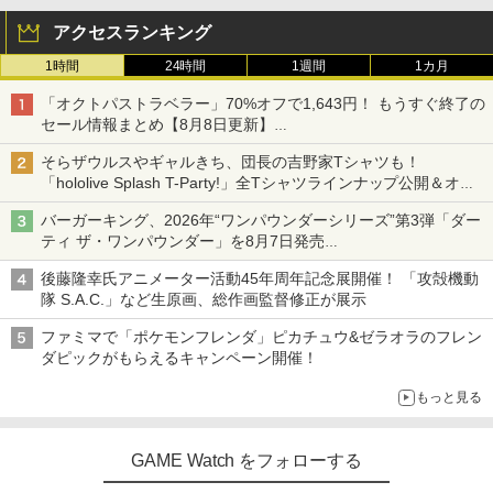
アクセスランキング
1時間
24時間
1週間
1カ月
「オクトパストラベラー」70%オフで1,643円！ もうすぐ終了の
セール情報まとめ【8月8日更新】
ニンテンドーeショップでは「大神 絶景版」が67%オフで990円
そらザウルスやギャルきち、団長の吉野家Tシャツも！
「hololive Splash T-Party!」全Tシャツラインナップ公開＆オン
ライン販売開始
バーガーキング、2026年“ワンパウンダーシリーズ”第3弾「ダー
ティ ザ・ワンパウンダー」を8月7日発売
「特製ガーリックマヨソース」を使用した超大型チーズバーガー
後藤隆幸氏アニメーター活動45年周年記念展開催！ 「攻殻機動
隊 S.A.C.」など生原画、総作画監督修正が展示
ファミマで「ポケモンフレンダ」ピカチュウ&ゼラオラのフレン
ダピックがもらえるキャンペーン開催！
もっと見る
GAME Watch をフォローする