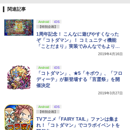
トローラー ミッドナイト ブラック(CFI-
ンラインコード版
￥2,618
ZCT2J01)
関連記事
￥9,000
￥10,737
劇場版「鬼滅の刃」無限城編 第一章 猗
4
Android
iOS
窩座再来 完全生産限定版 [Blu-ray]
【国内正規品】Thrustmaster スラスト
【特別企画】
5
マスター TH8S シフター - PC、PS4、P
ニンテンドープリペイド番号 5000円|オ
1周年記念！ こんなに遊びやすくなった
5
￥8,698
【純正品】DualSense ワイヤレスコン
S5、PS5 Pro、Xbox One、Xbox Serie
ンラインコード版
5
ぞ「コトダマン」！ コミュニティ機能
トローラー(CFI-ZCT2J)
s X|S 対応の高精度 H パターン シフター
「ことだまり」実装でみんなでもより遊
￥5,000
びやすく!!
￥10,737
￥14,141
2019年4月16日
【Amazon.co.jp限定】劇場版モノノ怪
5
第三章 蛇神 (オリジナル特典:オリジナル
Android
iOS
巾着＋メーカー特典:【坤と離】二振りの
「コトダマン」、★5「キボウ」、「フロ
剣、十翼より来たる！スタジオ描き下ろ
ディーテ」が新登場する「言霊祭」を開
しイラストボード付) [DVD]
催決定
￥8,800
2019年3月27日
Android
iOS
【特別企画】
TVアニメ「FAIRY TAIL」ファンは集ま
れ！「コトダマン」でコラボイベントを