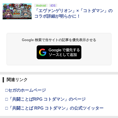
（ダウンロード版）※4,800ポイントま
スプラトゥーン レイダース|オンライン
PlayStation 5 デジタル・エディション
【純正品】Xbox ワイヤレス コントロー
劇場版「鬼滅の刃」無限城編 第一章 猗
Android
iOS
1
1
1
1
でご利用可 ■
コード版
日本語専用 Console Language: Japan
ラー + USB-C® ケーブル
窩座再来 通常版 [Blu-ray]
「エヴァンゲリオン」×「コトダマン」の
ese only (CFI-2200B01)
コラボ詳細が明らかに！
￥6,480
￥5,832
￥8,300
￥3,982
￥55,000
【純正品】Xbox ワイヤレス コントロー
2
Google 検索で当サイトの記事を優先表示させる
スプラトゥーン レイダース -Switch2
劇場版「鬼滅の刃」無限城編 第一章 猗
Beast of Reincarnation -PS5 【特典】
ラー (ロボット ホワイト)
2
2
2
窩座再来 通常版 [DVD]
プロダクトコード 封入
￥6,446
￥7,681
￥3,523
￥7,286
【純正品】Xbox ワイヤレス コントロー
3
ラー (カーボンブラック)
関連リンク
Nintendo Switch 2(日本語・国内専用)
【Amazon.co.jp限定】劇場版モノノ怪
【純正品】ディスクドライブ(CFI-ZDD1
3
3
3
第三章 蛇神 (Amazon.co.jp限定オリジ
J) PlayStation 5
￥8,020
ナル三方背収納ケース付きコレクション)
￥55,491
□セガのホームページ
(オリジナル特典:オリジナル巾着＋メー
￥11,980
カー特典:【坤と離】二振りの剣、十翼よ
□「共闘ことばRPG コトダマン」のページ
り来たる！スタジオ描き下ろしイラスト
【純正品】Xbox 充電式バッテリー + US
4
ボード付) [Blu-ray]
□「共闘ことば RPG コトダマン」の公式ツイッター
B-C ケーブル
【純正品】DualSense ワイヤレスコン
ニンテンドープリペイド番号 9000円|オ
4
4
￥10,780