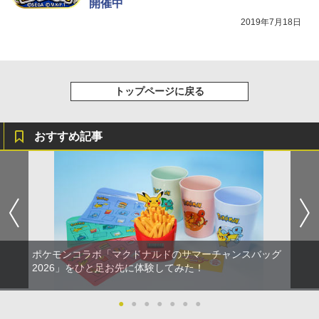
開催中
2019年7月18日
トップページに戻る
おすすめ記事
ポケモンコラボ「マクドナルドのサマーチャンスバッグ
2026」をひと足お先に体験してみた！
●
●
●
●
●
●
●