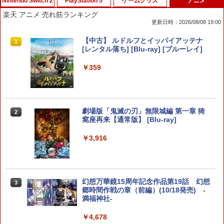
Nintendo Switch 2
PlayStation 5
ゲームグッズ
アニメ
楽天 アニメ 売れ筋ランキング
更新日時：2026/08/08 19:00
【inklink公式】Switch / Switch2 コン
【ホリ公式】【SONYライセンス商品】
【中古】大乱闘スマッシュブラザーズX
【中古】 ルドルフとイッパイアッテナ
1
1
1
1
トローラー スイッチ2 スイッチ プロコン
DualSense™ワイヤレスコントローラー
[レンタル落ち] [Blu-ray] [ブルーレイ]
プロコントローラー switchコントロー
専用充電USBケーブル for PlayStation5
￥350
ラ switch2コントローラ プロコンswitc
おすすめ
￥359
h ワイヤレスコントローラー 連射機能
ジャイロセンサー搭載 ジョイコン 無線
￥1,580
ワイヤレス 第2世代
￥2,960
【中古】アッコにおまかせ!ブレインショ
劇場版「鬼滅の刃」無限城編 第一章 猗
2
2
ック
窩座再来【通常版】 [Blu-ray]
＼10％OFFクーポン／PS5用 冷却ファン
2
クーリングファン 冷却装置 USBクーラ
ー 外付け 自動冷却ファン 三つファン 急
￥350
￥3,916
【PowerA 公式ストア】パワーエー アド
速冷却 静音 装着簡単 排熱 熱対策 USB
2
バンテージ・有線コントローラー for Ni
ポート 省スペース 耐久性 プレイステー
ntendo Switch 2 - ブラック【任天堂公
ション5対応 ディスク版 デジタル版の両
式ライセンス商品】送料無料 国内2年保
方に対応
【中古】ラストストーリー(特典なし) -
3
証
幻想万華鏡15周年記念作品第19話 幻想
3
Wii
￥2,680
郷時間作戦の章（前編）(10/18発売) -
￥3,980
満福神社-
￥350
￥4,678