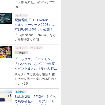
「大神 絶景版」が67%オフで
990円
イベント
配信番組「THQ Nordicデジ
タルショーケース2026」は
本日8月8日4時より公開！
「Expeditions: Samurai」など
の最新情報を公開
イベント
エンタメ
【特集】
「ドラクエ」「ポケモン」
「ちいかわ」など2026年夏
イベントまとめ【夏休み特
集】
限定グッズは見逃し厳禁！ 推
し活や家族でも楽しめる注目イ
ベント8選
Switch2
Switch 2版「FFXIV」を持っ
て鳥取砂丘へ！ リアル・サ