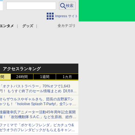
Impress サイト
全カテゴリ
エンタメ
グッズ
アクセスランキング
時間
24時間
1週間
1カ月
「オクトパストラベラー」70%オフで1,643
円！ もうすぐ終了のセール情報まとめ【8月8日
更新】
そらザウルスやギャルきち、団長の吉野家Tシ
ニンテンドーeショップでは「大神 絶景版」が
ャツも！「hololive Splash T-Party!」全Tシャツ
67%オフで990円
ラインナップ公開＆オンライン販売開始
後藤隆幸氏アニメーター活動45年周年記念展開
催！ 「攻殻機動隊 S.A.C.」など生原画、総作画
監督修正が展示
ファミマで「ポケモンフレンダ」ピカチュウ&
ゼラオラのフレンダピックがもらえるキャンペ
ーン開催！