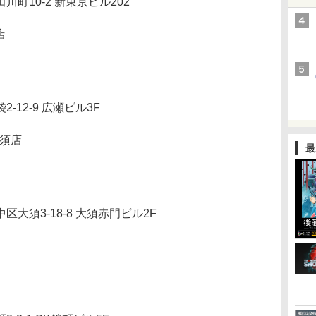
10-2 新東京ビル202
店
2-9 広瀬ビル3F
大須店
最
須3-18-8 大須赤門ビル2F