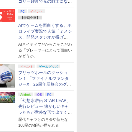
ゴリー砂漠で光の戦士になっ
てみた
PC
イベント
【特別企画】
AIでゲームを面白くする。ホ
ロライブ実況で人気「ミメシ
ス」開発スタジオが掲げ
る“AI活用の信念”とは？【講
AIネイティブだからこそこだわ
演レポート】
る「プレーヤーにとって面白い
かどうか」
イベント
ゲームグッズ
ブリッツボールのクッショ
ン！ 「ファイナルファンタ
ジーX」25周年展覧会のグッ
ズ情報が公開
Android
iOS
PC
「幻想水滸伝 STAR LEAP」
先行レビュー 懐かしいキャ
ラたちが意外な形で出てくる
シリーズ完全新作！
歴代キャラとの再会や新たな
108星の物語が描かれる