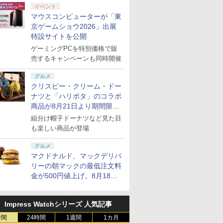
イベント
マウスコンピューターが「東
京ゲームショウ2026」出展
特設サイトを公開
ゲーミングPCを特別価格で販
売するキャンペーンも同時開催
グルメ
クリスピー・クリーム・ドー
ナツと「ハリポタ」のコラボ
商品が8月21日より期間限定
で発売
組分け帽子ドーナツなど見た目
も楽しい商品が登場
グルメ
マクドナルド、マックデリバ
リーの朝マックの最低注文料
金が500円値上げ。8月18日
より1,500円から受付
Impress Watchシリーズ 人気記事
時間
24時間
1週間
1カ月