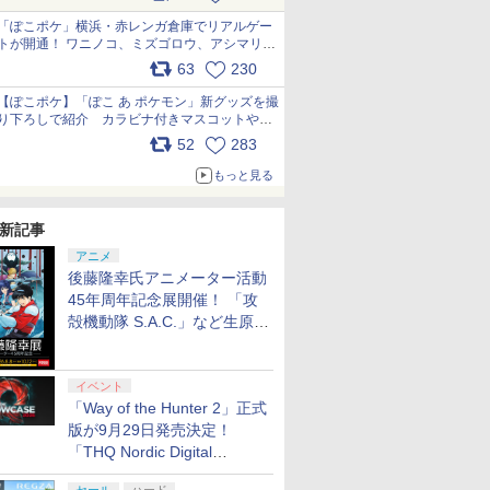
pic.x.com/81MuXGahVM
「ぽこポケ」横浜・赤レンガ倉庫でリアルゲー
トが開通！ ワニノコ、ミズゴロウ、アシマリ登
場シーンをレポート pic.x.com/LDgEByVl6D
63
230
【ぽこポケ】「ぽこ あ ポケモン」新グッズを撮
り下ろしで紹介 カラビナ付きマスコットやス
クエアポーチが仲間入り
52
283
pic.x.com/XmVAgBxaW5
もっと見る
新記事
アニメ
後藤隆幸氏アニメーター活動
45年周年記念展開催！ 「攻
殻機動隊 S.A.C.」など生原
画、総作画監督修正が展示
イベント
「Way of the Hunter 2」正式
版が9月29日発売決定！
「THQ Nordic Digital
Showcase 2026」まとめ