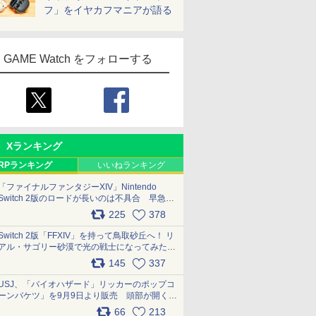
フ」をイヤカフマニアが語る
GAME Watch をフォローする
Xランキング
RPランキング
いいねランキング
「ファイナルファンタジーXIV」Nintendo
Switch 2版のロードが長いのは不具合 早急に
アップデートできるよう対応中
225
378
pic.x.com/s9S3nRCAGa
Switch 2版「FFXIV」を持って鳥取砂丘へ！ リ
アル・サゴリー砂漠で光の戦士になってみた
pic.x.com/qyOfL2uv1n
145
337
USJ、「バイオハザード」リッカーのポップコ
ーンバケツ」を9月9日より販売 頭部が開く仕
組み。味は恐怖を堪のう「味噌フレーバー」
66
213