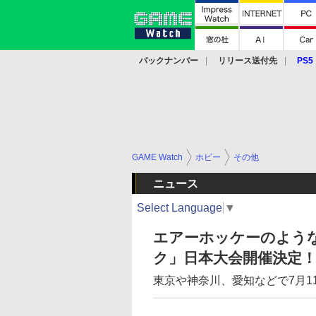
バックナンバー
リリース送付先
PS5
モバイル
eスポーツ
クラウド
PS
GAME Watch
ホビー
その他
ニュース
Select Language
▼
エアーホッケーのよう
ク」日本大会開催決定
東京や神奈川、愛知などで7月1