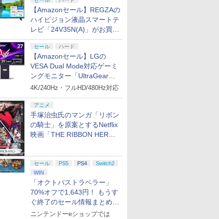
セール
ハード
【Amazonセール】REGZAの
ハイビジョン液晶スマートテ
レビ「24V35N(A)」がお買い
得！
セール
ハード
【Amazonセール】LGの
VESA Dual Mode対応ゲーミ
ングモニター「UltraGear
27G850A-B」がお買い得！
4K/240Hz・フルHD/480Hz対応
アニメ
手塚治虫氏のマンガ「リボン
の騎士」を原案とするNetflix
映画「THE RIBBON HERO
リボンヒーロー」本日配信開
始
セール
PS5
PS4
Switch2
WIN
「オクトパストラベラー」
70%オフで1,643円！ もうす
ぐ終了のセール情報まとめ
【8月8日更新】
ニンテンドーeショップでは