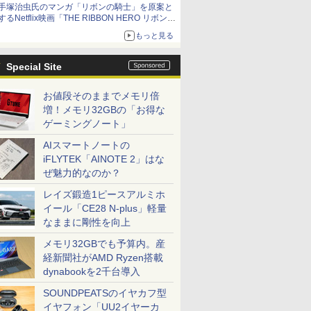
手塚治虫氏のマンガ「リボンの騎士」を原案と
するNetflix映画「THE RIBBON HERO リボンヒ
ーロー」本日配信開始
もっと見る
Special Site
お値段そのままでメモリ倍
増！メモリ32GBの「お得な
ゲーミングノート」
AIスマートノートの
iFLYTEK「AINOTE 2」はな
ぜ魅力的なのか？
レイズ鍛造1ピースアルミホ
イール「CE28 N-plus」軽量
なままに剛性を向上
メモリ32GBでも予算内。産
経新聞社がAMD Ryzen搭載
dynabookを2千台導入
SOUNDPEATSのイヤカフ型
イヤフォン「UU2イヤーカ