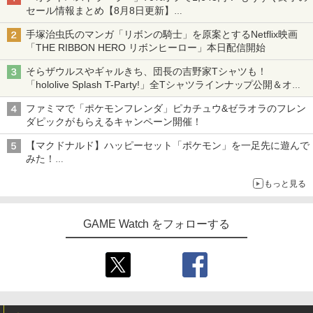
セール情報まとめ【8月8日更新】
ニンテンドーeショップでは「大神 絶景版」が67%オフで990円
手塚治虫氏のマンガ「リボンの騎士」を原案とするNetflix映画
「THE RIBBON HERO リボンヒーロー」本日配信開始
そらザウルスやギャルきち、団長の吉野家Tシャツも！
「hololive Splash T-Party!」全Tシャツラインナップ公開＆オン
ライン販売開始
ファミマで「ポケモンフレンダ」ピカチュウ&ゼラオラのフレン
ダピックがもらえるキャンペーン開催！
【マクドナルド】ハッピーセット「ポケモン」を一足先に遊んで
みた！
30周年を記念して30種類のポケモンがおもちゃで登場
もっと見る
GAME Watch をフォローする