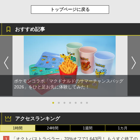
トップページに戻る
おすすめ記事
ポケモンコラボ「マクドナルドのサマーチャンスバッグ
2026」をひと足お先に体験してみた！
●
●
●
●
●
●
●
アクセスランキング
1時間
24時間
1週間
1カ月
「オクトパストラベラー」70%オフで1,643円！ もうすぐ終了の