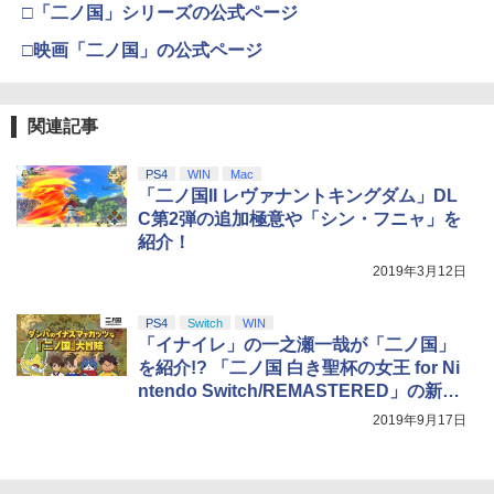
□「二ノ国」シリーズの公式ページ
【純正品】DualSense ワイヤレスコン
ニンテンドープリペイド番号 9000円|オ
4
4
￥10,780
トローラー ミッドナイト ブラック(CFI-
￥7,722
ンラインコード版
￥2,618
□映画「二ノ国」の公式ページ
ZCT2J01)
プロフリーク V2 凹凸型 NIRU 白黒 PRO
4
FREAK V2 NIRU監修モデル PS5 PS4 N
￥9,000
S pro凸型凹型 FPS 無段階高さ調節 prof
￥10,737
劇場版「鬼滅の刃」無限城編 第一章 猗
4
reek PS4 PS5 nintendo switchプロコ
窩座再来 完全生産限定版 [Blu-ray]
関連記事
ン対応【定形外郵便のみ送料無料】しま
劇場版「鬼滅の刃」無限城編 第一章 猗
【国内正規品】Thrustmaster スラスト
5
5
リス堂※箱壊れによる返品交換はお受け
窩座再来(完全生産限定版)【Blu-ray】 [
マスター TH8S シフター - PC、PS4、P
ニンテンドープリペイド番号 5000円|オ
5
￥8,698
できません
吾峠呼世晴 ]
【純正品】DualSense ワイヤレスコン
S5、PS5 Pro、Xbox One、Xbox Serie
ンラインコード版
5
PS4
WIN
Mac
トローラー(CFI-ZCT2J)
s X|S 対応の高精度 H パターン シフター
「二ノ国II レヴァナントキングダム」DL
￥2,190
￥8,690
￥5,000
C第2弾の追加極意や「シン・フニャ」を
￥10,737
￥14,141
紹介！
【Amazon.co.jp限定】劇場版モノノ怪
5
2019年3月12日
第三章 蛇神 (オリジナル特典:オリジナル
【レビュー評価上昇中】 新型 PS5 Slim /
5
巾着＋メーカー特典:【坤と離】二振りの
PS5 Pro 冷却ファン PS5スリム用 冷却
剣、十翼より来たる！スタジオ描き下ろ
ファン 自動温度検出 3段階風速調整 LED
PS4
Switch
WIN
しイラストボード付) [DVD]
ライト USB付き 低騒音 急速冷却 放熱
「イナイレ」の一之瀬一哉が「二ノ国」
プレステ5スリム用 ディスク/デジタル版
を紹介!? 「二ノ国 白き聖杯の女王 for Ni
￥8,800
対応 PS5 周辺機器 PS5 Pro 新型PS5
ntendo Switch/REMASTERED」の新映
像が2本公開！
￥2,580
2019年9月17日