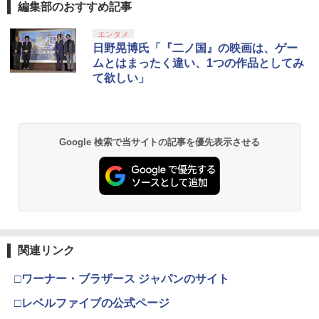
コントローラ 対応 Playstation プレイス
2 [純正ブルーレイ＋純正ケース]
編集部のおすすめ記事
テーション 対戦 APEX cod フォトナ FP
Sフリーク カバー 可動域アップ ゲーム
￥2,980
スプラトゥーン レイダース|オンライン
PlayStation 5 デジタル・エディション
【純正品】Xbox ワイヤレス コントロー
劇場版「鬼滅の刃」無限城編 第一章 猗
エンタメ
パープル オレンジ シューティングゲー
1
1
1
1
コード版
日本語専用 Console Language: Japan
ラー + USB-C® ケーブル
窩座再来 通常版 [Blu-ray]
日野晃博氏「『二ノ国』の映画は、ゲー
ム アクションゲーム プレステ プレステ5
ese only (CFI-2200B01)
プレステ4
ムとはまったく違い、1つの作品としてみ
￥5,832
￥8,300
￥3,982
て欲しい」
￥55,000
￥680
【送料無料】劇場版「鬼滅の刃」無限城
2
編 第一章 猗窩座再来(通常版)【Blu-ra
y】/アニメーション[Blu-ray]【返品種別
A】
【純正品】Xbox ワイヤレス コントロー
2
スプラトゥーン レイダース -Switch2
劇場版「鬼滅の刃」無限城編 第一章 猗
Beast of Reincarnation -PS5 【特典】
ラー (ロボット ホワイト)
2
2
PS5 SONY純正USBケーブル CtoC PS5
2
2
Google 検索で当サイトの記事を優先表示させる
窩座再来 通常版 [DVD]
プロダクトコード 封入
後期型 単品
￥4,400
￥6,446
￥7,681
￥3,523
￥7,286
￥1,500
おしり前マン～復活のおしり前帝国～ Bl
3
u-ray BOX【Blu-ray】 [ 谷口崇 ]
【純正品】Xbox ワイヤレス コントロー
3
ラー (カーボンブラック)
Nintendo Switch 2(日本語・国内専用)
【Amazon.co.jp限定】劇場版モノノ怪
【純正品】ディスクドライブ(CFI-ZDD1
3
3
【大容量】SILENT HILL f PS5対応 LIP1
3
￥6,864
3
第三章 蛇神 (Amazon.co.jp限定オリジ
J) PlayStation 5
関連リンク
708 互換 バッテリー【PSE基準検品】ワ
￥8,020
ナル三方背収納ケース付きコレクション)
￥55,491
イヤレスコントローラー SONY対応 ロワ
(オリジナル特典:オリジナル巾着＋メー
ジャパン アストロボット Destiny 2
￥11,980
□ワーナー・ブラザース ジャパンのサイト
カー特典:【坤と離】二振りの剣、十翼よ
り来たる！スタジオ描き下ろしイラスト
￥1,780
□レベルファイブの公式ページ
新劇場版銀魂 -吉原大炎上ー (完全生産限
【純正品】Xbox 充電式バッテリー + US
4
4
ボード付) [Blu-ray]
定版)【Blu-ray】 [ 杉田智和 ]
B-C ケーブル