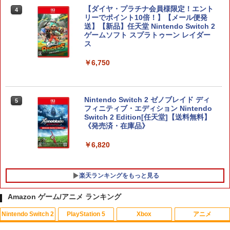
【ダイヤ・プラチナ会員様限定！エント
4
リーでポイント10倍！】【メール便発
送】【新品】任天堂 Nintendo Switch 2
ゲームソフト スプラトゥーン レイダー
ス
￥6,750
Nintendo Switch 2 ゼノブレイド ディ
5
フィニティブ・エディション Nintendo
Switch 2 Edition[任天堂]【送料無料】
《発売済・在庫品》
￥6,820
楽天ランキングをもっと見る
Amazon ゲーム/アニメ ランキング
Nintendo Switch 2
PlayStation 5
Xbox
アニメ
FPS エイム アシストキャップ PS5 PS4
【中古】【未使用品】モアナと伝説の海
1
1