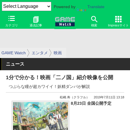
Powered by
Translate
カテゴリ
過去記事
検索
Impressサイト
GAME Watch
エンタメ
映画
ニュース
1分で分かる！映画「二ノ国」紹介映像を公開
つぶらな瞳が超カワイイ！妖精ダンパが解説
松嶋 寿（クラフル）
2019年7月11日 13:18
8月23日 全国公開予定