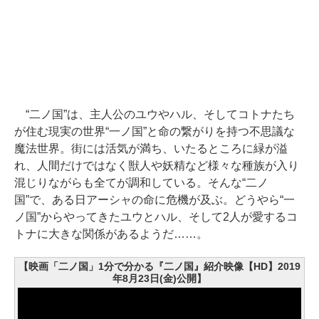
“二ノ国”は、主人公のユウやハル、そしてコトナたち
が住む現実の世界“一ノ国”と命の繋がりを持つ不思議な
魔法世界。街には活気が満ち、いたるところに緑が溢
れ、人間だけではなく獣人や妖精など様々な種族が入り
混じりながらも全てが調和している。そんな“二ノ
国”で、ある日アーシャの命に危機が及ぶ。どうやら“一
ノ国”からやってきたユウとハル、そして2人が愛するコ
トナに大きな関係があるようだ……。
【映画「二ノ国」1分で分かる『二ノ国』紹介映像【HD】2019
年8月23日(金)公開】