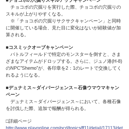
■チョコボの穴掘りスキルアップキャンペーン
チョコボの穴掘りを実行した際、チョコボの穴掘りの
スキルが上がりやすくなる。
※「チョコボの穴掘りサクサクキャンペーン」と同時
に開催している場合、見た目に変化はないが経験値が加
算される。
■コスミックオーブキャンペーン
バトルフィールドで特定のモンスターを倒すと、さま
ざまなアイテムがドロップする。さらに、ジュノ港(H-8)
のNPC”Shemo”が、各印章を2：1のレートで交換してく
れるようになる。
■デュナミス～ダイバージェンス～石像ウマウマキャン
ペーン
デュナミス～ダイバージェンス～において、各種石像
を討伐した際、追加で報酬が得られる。
□詳細ページ
http://www.playonline.com/pcd/topics/ff11/detail/17113/det