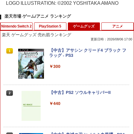
LOGO ILLUSTRATION: ©2002 YOSHITAKA AMANO
楽天市場 ゲーム/アニメ ランキング
Nintendo Switch 2
PlayStation 5
ゲームグッズ
アニメ
楽天 ゲームグッズ 売れ筋ランキング
更新日時：2026/08/06 17:00
eFootball(TM) Kick-Off! 【Switch2】
PS5 スティックカバー コントローラー
【中古】アサシン クリード4 ブラック フ
1
1
1
RL205-J1
交換用 スティックキャップ PS4 コント
ラッグ - PS3
ローラー / PS5 コントローラー / PS5 コ
ントローラー Edge ハンドル 交換用 周
￥3,600
￥300
辺機器 ホコリ防止 全面保護 快適なグリ
ップ 取付簡単 DualSense DualShock4
対応 ブラック 2個入
￥630
アンサー Switch2/PC用 miniコントロ
【中古】PS2 ソウルキャリバーII
2
2
ーラー ブラック [ANS-SW200BK]
￥440
￥4,370
【中古】 ELDEN RING／PS5
2
￥4,961