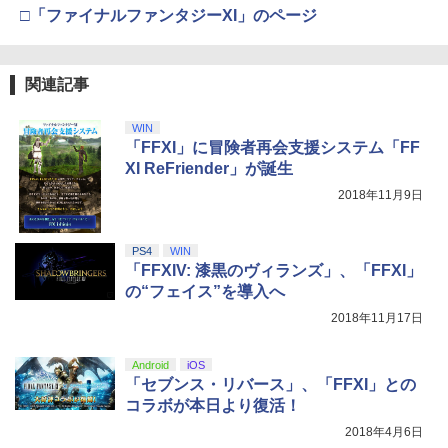
￥8,300
□「ファイナルファンタジーXI」のページ
【送料無料】私がビーバーになる時 ブル
4
ーレイ+DVDセット/アニメーション[Blu-
【純正品】DualSense ワイヤレスコン
ray]【返品種別A】
Xbox プリペイドカード 5,000円 デジタ
ニンテンドープリペイド番号 9000円|オ
4
4
4
『映画 ラブライブ！蓮ノ空女学院スクー
関連記事
4
トローラー ミッドナイト ブラック(CFI-
ルコード 【旧 Xbox ギフトカード】 [オ
ンラインコード版
ルアイドルクラブ Bloom Garden Part
ZCT2J01)
ンラインコード]
￥4,635
y』Blu-ray（特装限定版）
￥9,000
WIN
￥10,737
￥5,000
「FFXI」に冒険者再会支援システム「FF
￥8,589
XI ReFriender」が誕生
イノセンス【4K ULTRA HD】 [ 士郎正
5
2018年11月9日
宗 ]
ニンテンドープリペイド番号 5000円|オ
5
【純正品】DualSense ワイヤレスコン
【純正品】Xbox ワイヤレス コントロー
ンラインコード版
5
5
劇場版「鬼滅の刃」無限城編 第一章 猗
5
トローラー(CFI-ZCT2J)
ラー (ロボット ホワイト)
￥6,791
窩座再来 完全生産限定版 [DVD]
PS4
WIN
￥5,000
￥10,737
￥7,681
「FFXIV: 漆黒のヴィランズ」、「FFXI」
￥7,828
の“フェイス”を導入へ
2018年11月17日
Android
iOS
「セブンス・リバース」、「FFXI」との
コラボが本日より復活！
2018年4月6日