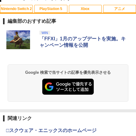
0260716)
Nintendo Switch 2
PlayStation 5
Xbox
アニメ
【中古】【Blu−ray】僕のヒーローアカ
1
￥5,680
デミア Vol．3 / 長崎健司【監督】
編集部のおすすめ記事
￥430
スプラトゥーン レイダース|オンライン
PlayStation 5 デジタル・エディション
Xbox プリペイドカード 10,000円 デジ
劇場版「鬼滅の刃」無限城編 第一章 猗
WIN
1
1
1
1
コード版
日本語専用 Console Language: Japan
タルコード 【旧 Xbox ギフトカード】
窩座再来 通常版 [Blu-ray]
「FFXI」1月のアップデートを実施。キ
ese only (CFI-2200B01)
[オンラインコード]
ャンペーン情報を公開
￥5,832
￥3,964
￥55,000
￥10,000
【バーゲンセール】【中古】Blu-ray▼
2
スター・ウォーズ クローン・ウォーズ
ブルーレイディスク レンタル落ち
Google 検索で当サイトの記事を優先表示させる
スプラトゥーン レイダース -Switch2
劇場版「鬼滅の刃」無限城編 第一章 猗
Beast of Reincarnation -PS5 【特典】
Xbox プリペイドカード 1,000円 デジタ
2
2
￥1,183
2
2
窩座再来 通常版 [DVD]
プロダクトコード 封入
ルコード 【旧 Xbox ギフトカード】 [オ
ンラインコード]
￥6,455
￥3,523
￥7,286
￥1,000
【送料無料】劇場版「鬼滅の刃」無限城
3
編 第一章 猗窩座再来(通常版)【Blu-ra
y】/アニメーション[Blu-ray]【返品種別
A】
関連リンク
Nintendo Switch 2(日本語・国内専用)
劇場版「鬼滅の刃」無限城編 第一章 猗
【純正品】ディスクドライブ(CFI-ZDD1
3
3
【純正品】Xbox ワイヤレス コントロー
3
3
窩座再来 完全生産限定版 [Blu-ray]
J) PlayStation 5
ラー + USB-C® ケーブル
￥4,400
￥55,603
□スクウェア・エニックスのホームページ
￥8,698
￥11,849