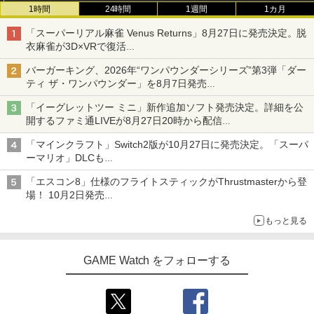
1時間
24時間
1週間
1カ月
「スーパーリアル麻雀 Venus Returns」8月27日に発売決定。脱
衣麻雀が3D×VRで復活
発売から2週間は20%オフになるセールが実施
バーガーキング、2026年“ワンパウンダーシリーズ”第3弾「ダー
ティ ザ・ワンパウンダー」を8月7日発売
「特製ガーリックマヨソース」を使用した超大型チーズバーガー
「イーグレットツー ミニ」新作追加ソフト発売決定。詳細を公
開するファミ通LIVEが8月27日20時から配信
シリーズ累計100タイトルへ
「マインクラフト」Switch2版が10月27日に発売決定。「スーパ
ーマリオ」DLCも
Switch版からのアップグレードも可能に
「エスコン8」仕様のフライトスティックがThrustmasterから登
場！ 10月2日発売
ジョイスティックに振動機能を搭載。予約受付も開始
もっと見る
GAME Watch をフォローする