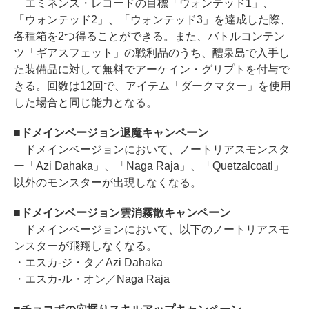
エミネンス・レコードの目標「ウォンテッド1」、
「ウォンテッド2」、「ウォンテッド3」を達成した際、
各種箱を2つ得ることができる。また、バトルコンテン
ツ「ギアスフェット」の戦利品のうち、醴泉島で入手し
た装備品に対して無料でアーケイン・グリプトを付与で
きる。回数は12回で、アイテム「ダークマター」を使用
した場合と同じ能力となる。
■ドメインベージョン退魔キャンペーン
ドメインベージョンにおいて、ノートリアスモンスタ
ー「Azi Dahaka」、「Naga Raja」、「Quetzalcoatl」
以外のモンスターが出現しなくなる。
■ドメインベージョン雲消霧散キャンペーン
ドメインベージョンにおいて、以下のノートリアスモ
ンスターが飛翔しなくなる。
・エスカ-ジ・タ／Azi Dahaka
・エスカ-ル・オン／Naga Raja