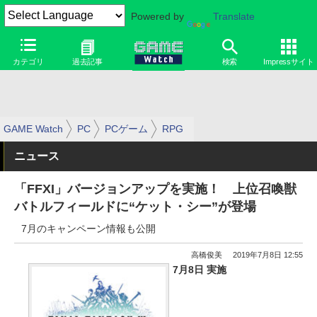
Powered by
Translate
カテゴリ
過去記事
検索
Impressサイト
GAME Watch
PC
PCゲーム
RPG
ニュース
「FFXI」バージョンアップを実施！ 上位召喚獣
バトルフィールドに“ケット・シー”が登場
7月のキャンペーン情報も公開
高橋俊美
2019年7月8日 12:55
7月8日 実施