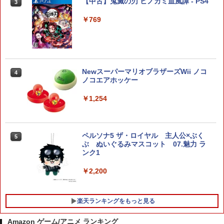
ドラゴンクエストXI 過ぎ去りし時を求
【中古】鬼滅の刃 ヒノカミ血風譚 - PS4
3
3
めて S Switch2版
￥769
￥4,930
【8/11まで！抽選で最大全額ポイントバ
3
ック】 【日本語説明書付き】 Brook Wi
ngman NS ウィングマン NS Lite コンバ
ーター コントローラー 変換アダプター
ホリ Switch2 星のカービィ ぬいポーチ f
4
PS5 XBOX Elite コントローラー用 Swit
NewスーパーマリオブラザーズWii ノコ
or Nintendo Switch 2 カービィ
4
ch PC X-input 対応 正規輸入品
ノコエアホッケー
￥4,980
￥4,980
￥1,254
スクウェア・エニックス 【Switch2】FI
5
【店内全品P10倍 8/4〜要エントリー】
4
ペルソナ5 ザ・ロイヤル 主人公×ぶく
NAL FANTASY VII REBIRTH [POT-P-A
5
【中古】[PS5] 仁王3 通常版 コーエーテ
ぶ ぬいぐるみマスコット 07.魅力 ラ
BMTA NSW2 ファイナルファンタジ-7 リ
クモゲームス(20260206)
ンク1
バ-ス]
￥5,050
￥2,200
￥5,920
楽天ランキングをもっと見る
【店内全品P10倍 8/4〜要エントリー】
5
【中古】[PS5] 亰都ザナドゥ -桜花幻舞-
Amazon ゲーム/アニメ ランキング
(おうかげんぶ) 通常版 日本ファルコム(2