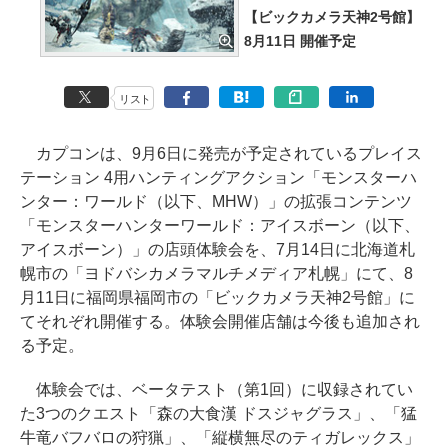
【ビックカメラ天神2号館】
8月11日 開催予定
リスト
カプコンは、9月6日に発売が予定されているプレイス
テーション 4用ハンティングアクション「モンスターハ
ンター：ワールド（以下、MHW）」の拡張コンテンツ
「モンスターハンターワールド：アイスボーン（以下、
アイスボーン）」の店頭体験会を、7月14日に北海道札
幌市の「ヨドバシカメラマルチメディア札幌」にて、8
月11日に福岡県福岡市の「ビックカメラ天神2号館」に
てそれぞれ開催する。体験会開催店舗は今後も追加され
る予定。
体験会では、ベータテスト（第1回）に収録されてい
た3つのクエスト「森の大食漢 ドスジャグラス」、「猛
牛竜バフバロの狩猟」、「縦横無尽のティガレックス」