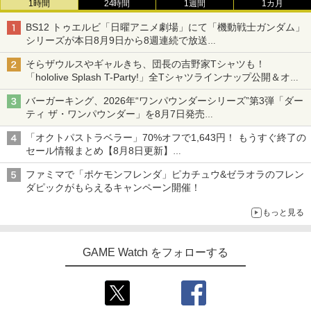
1時間
24時間
1週間
1カ月
BS12 トゥエルビ「日曜アニメ劇場」にて「機動戦士ガンダム」
シリーズが本日8月9日から8週連続で放送
初回は「機動戦士ガンダム【HDリマスター版】」
そらザウルスやギャルきち、団長の吉野家Tシャツも！
「hololive Splash T-Party!」全Tシャツラインナップ公開＆オン
ライン販売開始
バーガーキング、2026年“ワンパウンダーシリーズ”第3弾「ダー
ティ ザ・ワンパウンダー」を8月7日発売
「特製ガーリックマヨソース」を使用した超大型チーズバーガー
「オクトパストラベラー」70%オフで1,643円！ もうすぐ終了の
セール情報まとめ【8月8日更新】
ニンテンドーeショップでは「大神 絶景版」が67%オフで990円
ファミマで「ポケモンフレンダ」ピカチュウ&ゼラオラのフレン
ダピックがもらえるキャンペーン開催！
もっと見る
GAME Watch をフォローする