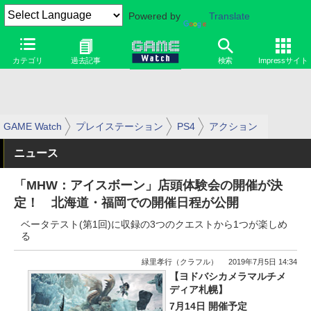
Powered by
Translate
カテゴリ
過去記事
検索
Impressサイト
GAME Watch
プレイステーション
PS4
アクション
ニュース
「MHW：アイスボーン」店頭体験会の開催が決
定！ 北海道・福岡での開催日程が公開
ベータテスト(第1回)に収録の3つのクエストから1つが楽しめ
る
緑里孝行（クラフル）
2019年7月5日 14:34
【ヨドバシカメラマルチメ
ディア札幌】
7月14日 開催予定