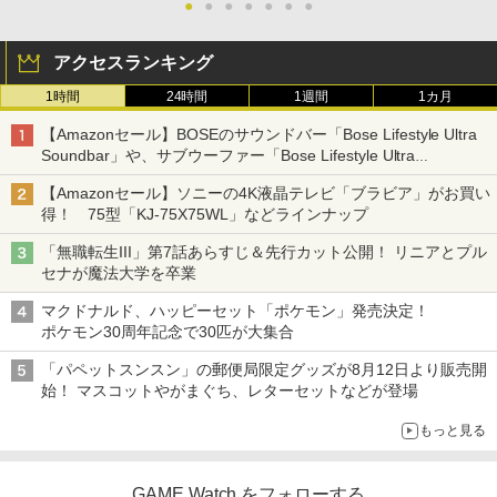
●
●
●
●
●
●
●
アクセスランキング
1時間
24時間
1週間
1カ月
【Amazonセール】BOSEのサウンドバー「Bose Lifestyle Ultra
Soundbar」や、サブウーファー「Bose Lifestyle Ultra
Subwoofer」などお買い得！
【Amazonセール】ソニーの4K液晶テレビ「ブラビア」がお買い
得！ 75型「KJ-75X75WL」などラインナップ
「無職転生III」第7話あらすじ＆先行カット公開！ リニアとプル
セナが魔法大学を卒業
マクドナルド、ハッピーセット「ポケモン」発売決定！
ポケモン30周年記念で30匹が大集合
「パペットスンスン」の郵便局限定グッズが8月12日より販売開
始！ マスコットやがまぐち、レターセットなどが登場
もっと見る
GAME Watch をフォローする