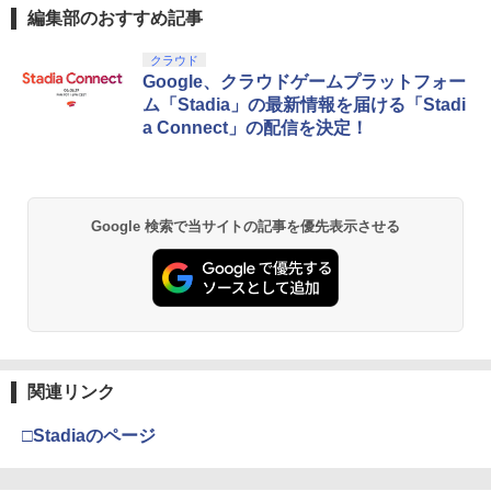
編集部のおすすめ記事
￥1,078
スプラトゥーン レイダース|オンライン
PlayStation 5 デジタル・エディション
Xbox プリペイドカード 10,000円 デジ
劇場版「鬼滅の刃」無限城編 第一章 猗
クラウド
1
1
1
1
コード版
日本語専用 Console Language: Japan
タルコード 【旧 Xbox ギフトカード】
窩座再来 通常版 [Blu-ray]
Google、クラウドゲームプラットフォー
【店内全品P10倍 8/4〜要エントリー】
ese only (CFI-2200B01)
[オンラインコード]
2
ム「Stadia」の最新情報を届ける「Stadi
【中古】[Switch2] Star Fox(スターフォ
￥5,832
￥3,964
a Connect」の配信を決定！
ックス) 任天堂(20260625)
￥55,000
￥10,000
￥5,280
スプラトゥーン レイダース -Switch2
劇場版「鬼滅の刃」無限城編 第一章 猗
Beast of Reincarnation -PS5 【特典】
Xbox プリペイドカード 3,000円 デジタ
2
2
2
2
Google 検索で当サイトの記事を優先表示させる
窩座再来 通常版 [DVD]
プロダクトコード 封入
ルコード 【旧 Xbox ギフトカード】 [オ
スーパーボンバーマン コレクション Nin
ンラインコード]
￥6,455
3
tendo Switch 2 Edition
￥3,523
￥7,286
￥3,000
￥5,920
Nintendo Switch 2(日本語・国内専用)
劇場版「鬼滅の刃」無限城編 第一章 猗
【純正品】ディスクドライブ(CFI-ZDD1
3
3
Xbox プリペイドカード 1,000円 デジタ
3
3
窩座再来 完全生産限定版 [Blu-ray]
J) PlayStation 5
関連リンク
ルコード 【旧 Xbox ギフトカード】 [オ
ぽこ あ ポケモン
￥55,095
ンラインコード]
4
￥8,698
￥11,849
□Stadiaのページ
￥7,880
￥1,000