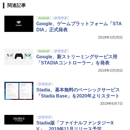
【純正品】DualSense ワイヤレスコン
関連記事
ニンテンドープリペイド番号 9000円|オ
4
4
『映画 ラブライブ！蓮ノ空女学院スクー
4
トローラー ミッドナイト ブラック(CFI-
【純正品】Xbox ワイヤレス コントロー
ンラインコード版
4
ルアイドルクラブ Bloom Garden Part
ZCT2J01)
ラー + USB-C® ケーブル
Android
クラウド
y』Blu-ray（特装限定版）
コナミデジタルエンタテインメント 【S
5
￥9,000
Google、ゲームプラットフォーム「STA
witch】パワフルプロ野球2026-2027 [H
￥10,737
￥8,300
AC-P-BQPYA NSW パワフルプロヤキュ
￥8,589
DIA」正式発表
ウ 2026-2027]
2019年3月20日
ニンテンドープリペイド番号 5000円|オ
5
￥7,620
【純正品】DualSense ワイヤレスコン
Xbox プリペイドカード 5,000円 デジタ
ンラインコード版
5
5
劇場版「鬼滅の刃」無限城編 第一章 猗
5
トローラー(CFI-ZCT2J)
Android
クラウド
ルコード 【旧 Xbox ギフトカード】 [オ
窩座再来 完全生産限定版 [DVD]
Google、新ストリーミングサービス用
ンラインコード]
￥5,000
￥10,737
「STADIAコントローラー」を発表
￥7,828
￥5,000
2019年3月20日
クラウド
Stadia、基本無料のベーシックサービス
「Stadia Base」を2020年よりスタート
2019年6月7日
クラウド
Stadia版「ファイナルファンタジーX
V」、2019年11月リリース予定