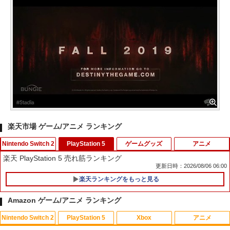
楽天市場 ゲーム/アニメ ランキング
Nintendo Switch 2
PlayStation 5
ゲームグッズ
アニメ
楽天 PlayStation 5 売れ筋ランキング
更新日時：2026/08/06 06:00
楽天ランキングをもっと見る
Nintendo Switch2 ケース EVA キャリン
1
グケース 耐衝撃 大容量収納 Switch 保護
Amazon ゲーム/アニメ ランキング
ケース 収納バッグ ニンテンドー スイッ
チ2 収納バッグ キャリーケース 保護 ゲ
Nintendo Switch 2
PlayStation 5
Xbox
アニメ
ームカード