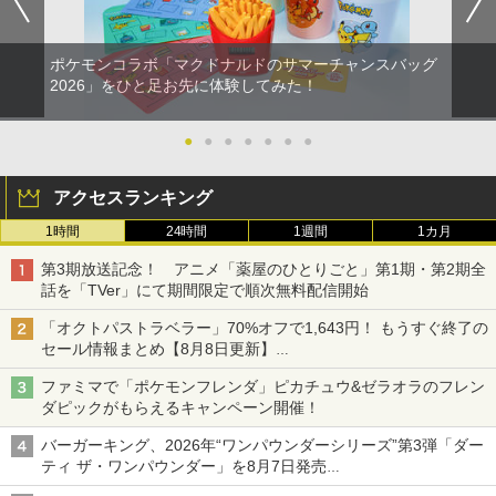
ポケモンコラボ「マクドナルドのサマーチャンスバッグ
2026」をひと足お先に体験してみた！
●
●
●
●
●
●
●
アクセスランキング
1時間
24時間
1週間
1カ月
第3期放送記念！ アニメ「薬屋のひとりごと」第1期・第2期全
話を「TVer」にて期間限定で順次無料配信開始
「オクトパストラベラー」70%オフで1,643円！ もうすぐ終了の
セール情報まとめ【8月8日更新】
ニンテンドーeショップでは「大神 絶景版」が67%オフで990円
ファミマで「ポケモンフレンダ」ピカチュウ&ゼラオラのフレン
ダピックがもらえるキャンペーン開催！
バーガーキング、2026年“ワンパウンダーシリーズ”第3弾「ダー
ティ ザ・ワンパウンダー」を8月7日発売
「特製ガーリックマヨソース」を使用した超大型チーズバーガー