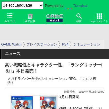
Powered by
Translate
カテゴリ
過去記事
検索
Impressサイト
GAME Watch
プレイステーション
PS4
シミュレーション
ニュース
高い戦略性とキャラクター性、「ラングリッサーI
＆II」本日発売！
メガドライバー自慢のシミュレーションRPG、ここに大復
活！
勝田哲也
2019年4月18日 00:00
4月16日発売
価格：6,800円（税別）より