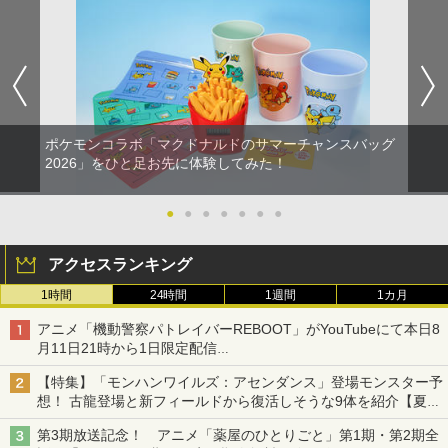
ポケモンコラボ「マクドナルドのサマーチャンスバッグ
2026」をひと足お先に体験してみた！
●
●
●
●
●
●
●
アクセスランキング
1時間
24時間
1週間
1カ月
アニメ「機動警察パトレイバーREBOOT」がYouTubeにて本日8
月11日21時から1日限定配信
8月14日にはU-NEXTで限定配信
【特集】「モンハンワイルズ：アセンダンス」登場モンスター予
想！ 古龍登場と新フィールドから復活しそうな9体を紹介【夏休
み特集2026】
第3期放送記念！ アニメ「薬屋のひとりごと」第1期・第2期全