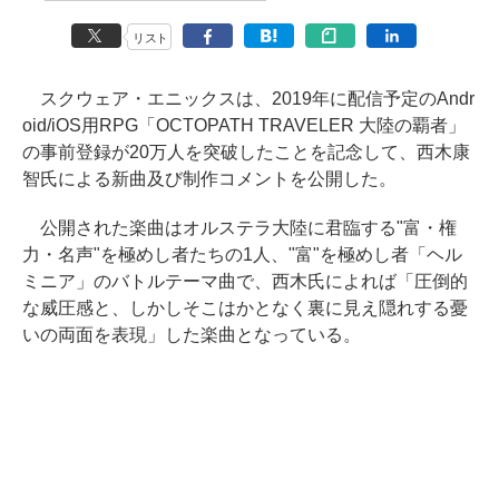
リスト
スクウェア・エニックスは、2019年に配信予定のAndr
oid/iOS用RPG「OCTOPATH TRAVELER 大陸の覇者」
の事前登録が20万人を突破したことを記念して、西木康
智氏による新曲及び制作コメントを公開した。
公開された楽曲はオルステラ大陸に君臨する"富・権
力・名声"を極めし者たちの1人、"富"を極めし者「ヘル
ミニア」のバトルテーマ曲で、西木氏によれば「圧倒的
な威圧感と、しかしそこはかとなく裏に見え隠れする憂
いの両面を表現」した楽曲となっている。