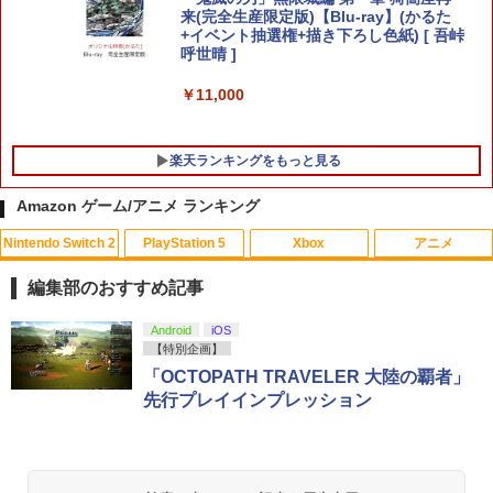
＆デビルスター（カービィのエアライダ
来(完全生産限定版)【Blu-ray】(かるた
ーシリーズ）[在庫品]
+イベント抽選権+描き下ろし色紙) [ 吾峠
呼世晴 ]
￥3,800
￥11,000
楽天ランキングをもっと見る
Amazon ゲーム/アニメ ランキング
Nintendo Switch 2
PlayStation 5
Xbox
アニメ
編集部のおすすめ記事
スプラトゥーン レイダース|オンライン
PlayStation 5 デジタル・エディション
【純正品】Xbox ワイヤレス コントロー
劇場版「鬼滅の刃」無限城編 第一章 猗
Android
iOS
1
1
1
1
コード版
日本語専用 Console Language: Japan
ラー + USB-C® ケーブル
窩座再来 通常版 [Blu-ray]
【特別企画】
ese only (CFI-2200B01)
「OCTOPATH TRAVELER 大陸の覇者」
￥5,832
￥8,300
￥3,964
先行プレイインプレッション
￥55,000
【純正品】Xbox ワイヤレス コントロー
2
Nintendo Switch 2(日本語・国内専用)
劇場版「鬼滅の刃」無限城編 第一章 猗
Beast of Reincarnation -PS5 【特典】
ラー (ロボット ホワイト)
2
2
2