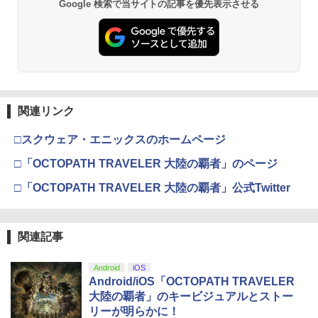
Google 検索で当サイトの記事を優先表示させる
窩座再来 通常版 [DVD]
プロダクトコード 封入
￥55,871
￥7,681
￥3,523
￥7,286
【純正品】Xbox ワイヤレス コントロー
3
ラー (カーボンブラック)
スプラトゥーン レイダース -Switch2
3
【Amazon.co.jp限定】劇場版モノノ怪
【純正品】ディスクドライブ(CFI-ZDD1
3
3
第三章 蛇神 (Amazon.co.jp限定オリジ
J) PlayStation 5
関連リンク
￥8,020
￥6,445
ナル三方背収納ケース付きコレクション)
(オリジナル特典:オリジナル巾着＋メー
￥11,849
□スクウェア・エニックスのホームページ
カー特典:【坤と離】二振りの剣、十翼よ
り来たる！スタジオ描き下ろしイラスト
□「OCTOPATH TRAVELER 大陸の覇者」のページ
【純正品】Xbox 充電式バッテリー + US
4
ボード付) [Blu-ray]
B-C ケーブル
【純正品】DualSense ワイヤレスコン
□「OCTOPATH TRAVELER 大陸の覇者」公式Twitter
ニンテンドープリペイド番号 9000円|オ
4
4
￥10,780
トローラー ミッドナイト ブラック(CFI-
ンラインコード版
￥2,618
ZCT2J01)
￥9,000
関連記事
￥10,737
劇場版「鬼滅の刃」無限城編 第一章 猗
4
窩座再来 完全生産限定版 [Blu-ray]
【純正品】Xbox Elite ワイヤレス コン
5
Android
iOS
トローラー Series 2 Core Edition (ホワ
ニンテンドープリペイド番号 5000円|オ
Android/iOS「OCTOPATH TRAVELER
5
￥8,698
【純正品】DualSense ワイヤレスコン
イト)
ンラインコード版
5
大陸の覇者」のキービジュアルとストー
トローラー(CFI-ZCT2J)
リーが明らかに！
￥18,718
￥5,000