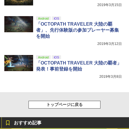
￥10,737
2019年3月15日
『映画 ラブライブ！蓮ノ空女学院スクー
5
ルアイドルクラブ Bloom Garden Part
Android
iOS
y』Blu-ray（特装限定版）
「OCTOPATH TRAVELER 大陸の覇
者」、先行体験版の参加プレーヤー募集
￥8,589
を開始
2019年3月12日
Android
iOS
「OCTOPATH TRAVELER 大陸の覇者」
発表！事前登録を開始
2019年3月8日
トップページに戻る
おすすめ記事