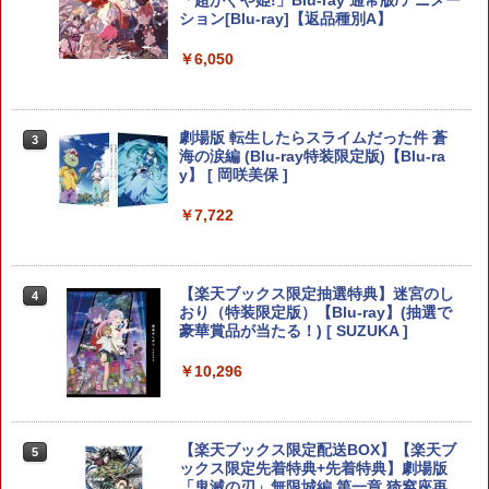
ション[Blu-ray]【返品種別A】
￥330
￥6,050
【全品ポイント10倍！要エントリー】
3
劇場版 転生したらスライムだった件 蒼
3
【期間限定セール】ニンテンドー Ninte
海の涙編 (Blu-ray特装限定版)【Blu-ra
ndo ポパイ 【中古】
y】 [ 岡咲美保 ]
￥1,580
￥7,722
【全品ポイント10倍！要エントリー】
4
【楽天ブックス限定抽選特典】迷宮のし
4
【期間限定セール】SG-1000/SC-3000シ
おり（特装限定版）【Blu-ray】(抽選で
リーズ SG-1000/SC-3000シリーズ オー
豪華賞品が当たる！) [ SUZUKA ]
ルドゲームソフト SC-3000 モナコGP
【中古】
￥10,296
￥2,650
【楽天ブックス限定配送BOX】【楽天ブ
5
ックス限定先着特典+先着特典】劇場版
【新品】【amiibo】amiibo メタナイト
5
「鬼滅の刃」無限城編 第一章 猗窩座再