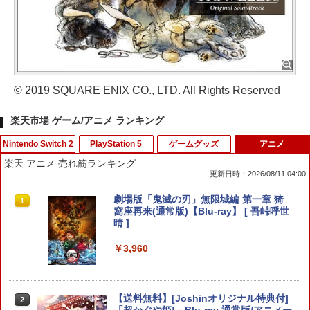
© 2019 SQUARE ENIX CO., LTD. All Rights Reserved
楽天市場 ゲーム/アニメ ランキング
Nintendo Switch 2
PlayStation 5
ゲームグッズ
アニメ
楽天 アニメ 売れ筋ランキング
更新日時：2026/08/11 04:00
【中古】PS2 龍が如く2 PS2 the Be
劇場版「鬼滅の刃」無限城編 第一章 猗
1
1
st
窩座再来(通常版)【Blu-ray】 [ 吾峠呼世
晴 ]
￥220
￥3,960
【中古】PS2 龍が如く PlayStation2
【送料無料】[Joshinオリジナル特典付]
2
2
the Best
「超かぐや姫!」Blu-ray 通常版/アニメー