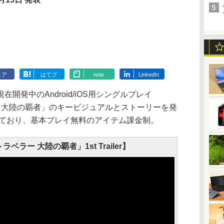
ェア
はてブ
note
LinkedIn
発中のAndroid/iOS用シングルプレイ
ELER 大陸の覇者」のキービジュアルとストーリーを発
しており、基本プレイ無料のアイテム課金制。
ベラー 大陸の覇者」1st Trailer】