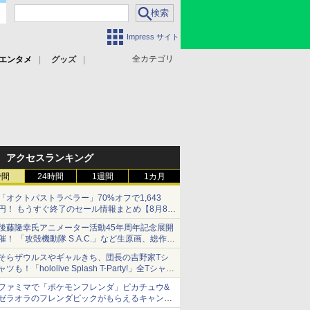
Impress サイト
全カテゴリ
エンタメ
グッズ
アクセスランキング
時間
24時間
1週間
1カ月
「オクトパストラベラー」70%オフで1,643
円！ もうすぐ終了のセール情報まとめ【8月8日
更新】
後藤隆幸氏アニメーター活動45年周年記念展開
ニンテンドーeショップでは「大神 絶景版」が
催！ 「攻殻機動隊 S.A.C.」など生原画、総作画
67%オフで990円
監督修正が展示
そらザウルスやギャルきち、団長の吉野家Tシ
ャツも！「hololive Splash T-Party!」全Tシャツ
ラインナップ公開＆オンライン販売開始
ファミマで「ポケモンフレンダ」ピカチュウ&
ゼラオラのフレンダピックがもらえるキャンペ
ーン開催！