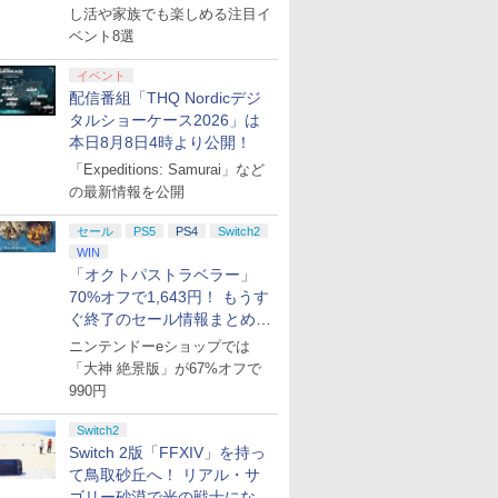
し活や家族でも楽しめる注目イ
ベント8選
イベント
配信番組「THQ Nordicデジ
タルショーケース2026」は
本日8月8日4時より公開！
「Expeditions: Samurai」など
の最新情報を公開
セール
PS5
PS4
Switch2
WIN
「オクトパストラベラー」
70%オフで1,643円！ もうす
ぐ終了のセール情報まとめ
【8月8日更新】
ニンテンドーeショップでは
「大神 絶景版」が67%オフで
990円
Switch2
Switch 2版「FFXIV」を持っ
て鳥取砂丘へ！ リアル・サ
7
8
9
10
ゴリー砂漠で光の戦士になっ