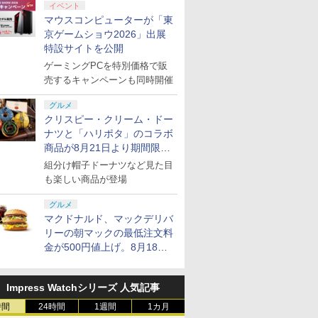
(【初回購入
機本体]
無限城編
STEINS;GATE
姫！ Blu-ray通常版
COMBAT 8: WINGS
S.A.C. 2nd GIG Bluー
ンロード版）※3,200ポイントまでご利用可
員様限定！エントリー
着特典】「超かぐや
RS GT Ed
オンライン
イベント
ロダクト
再来(通
RE:BOOT 限定版
OF THEVE コレクター
ray Disc BOX 2 最終巻
でポイント10倍！】
姫！」通常版【Blu-
ン PS5 P
ナル・スケ
マウスコンピューターが「東
￥5,780
￥4,400
ay】/アニ
PS5版(【早期購入同梱
ズ BOX(【早期購入封
/ バンダイビジュアル
【新品】SIE PS5 プレ
ray】(アクリルコース
ツーリスモ
Ultra HD 
京ゲームショウ2026」出展
￥11,033
￥13,370
￥6,044
￥55,150
￥6,800
￥55,800
￥7,040
-ray]
特典】
入特典】DLC)
[Blu-ray]【宅配便出
イステーション5 デジ
ター) [ 夏吉ゆうこ ]
ンス レー
ULTRA H
特設サイトを公開
プリペイ
ション ス
 Elite
ライブ！蓮
ぽこ あ ポケモン エキ
PlayStation 5 デジタ
GameSir G7 HE 有線
劇場版「鬼滅の刃」無
ニンテンドープリペイ
プレイステーション ス
HyperX Clutch
【Amazon.co.jp限
ニンテンドープリペイ
プレイステーション ス
GameSir G7 SE 有線
ヤマトよ永遠に
ニンテンド
【Amazon.
8BitDo M
【Amazon.
】
「STEINS;GATE 変移
荷】
タル・エディション 日
ル フォー
]
円|オンラ
,000円|
コントロー
クールア
スパンションパス|オン
ル・エディション 日本
ゲームコントローラー
限城編 第一章 猗窩座再
ド番号 500円|オンライ
トアチケット 3,000円|
Gladiate Xbox公式ラ
定】劇場版モノノ怪 第
ド番号 2000円|オンラ
トアチケット 15,000円
ゲームコントローラー
REBEL3199 7 [Blu-
ド番号 30
定】 Logic
ーズX | S
定】劇場版
空間のオクテット」
本語専用 Console
ック T3PA
ゲーミングPCを特別価格で販
ード版
 Core
loom
ラインコード版
語専用 (CFI-2200B01)
XBOX Series X|S
来 完全生産限定版
ンコード版
オンラインコード版
イセンス ゲーミング コ
三章 蛇神 (オリジナル
インコード版
|オンラインコード版
XBOX Series X|S
ray]
インコード
コン G92
One、およ
ヤバイやつ」
DLC)
Language：
1080度 
売するキャンペーンも同時開催
ワイト)
y』Blu-
+ ディスクドライブ
XBOX One Windows
[DVD]
ントローラー 有線 日本
特典:オリジナル巾着＋
XBOX One Windows
リスモ7 Fo
の有線コン
ray（Amaz
Japanese only CFI-
ター 国内
￥4,400
￥66,980
￥7,999
￥7,828
￥500
￥3,000
￥4,980
￥9,900
￥2,000
￥15,000
￥6,499
￥8,760
￥3,000
￥38,800
￥4,590
￥8,800
定版）
(CFI-ZDD1J) セット
10/11用 PCコントロー
正規代理店品 6L366AA
メーカー特典:【坤と
10/11用 PCコントロー
Horizon 6
6ボタンレイ
典：Blu-
2200B01 825GB
451783212
グルメ
ラーゲームパッド ホー
離】二振りの剣、十翼
ラーゲームパッド ホー
式にライセ
ース） [Blu
クリスピー・クリーム・ドー
ル効果スティック付き
より来たる！スタジオ
ルエフェクトスティッ
います
ナツと「ハリポタ」のコラボ
ビデオゲームコントロ
描き下ろしイラストボ
クと3.5mmオーディオ
ーラー（ブラック）
商品が8月21日より期間限定
ード付) [Blu-ray]
ジャック付き
で発売
組分け帽子ドーナツなど見た目
も楽しい商品が登場
グルメ
マクドナルド、マックデリバ
リーの朝マックの最低注文料
金が500円値上げ。8月18日
より1,500円から受付
Impress Watchシリーズ 人気記事
時間
24時間
1週間
1カ月