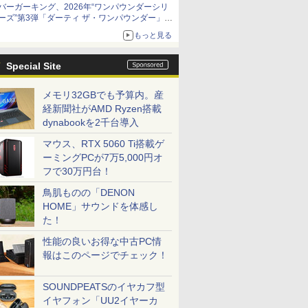
バーガーキング、2026年“ワンパウンダーシリ
ーズ”第3弾「ダーティ ザ・ワンパウンダー」を
8月7日発売
もっと見る
「特製ガーリックマヨソース」を使用した超大
型チーズバーガー
Special Site
メモリ32GBでも予算内。産
経新聞社がAMD Ryzen搭載
dynabookを2千台導入
マウス、RTX 5060 Ti搭載ゲ
ーミングPCが7万5,000円オ
フで30万円台！
鳥肌ものの「DENON
HOME」サウンドを体感し
た！
性能の良いお得な中古PC情
報はこのページでチェック！
SOUNDPEATSのイヤカフ型
イヤフォン「UU2イヤーカ