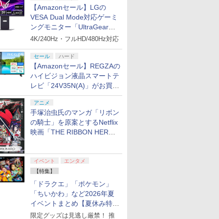
【Amazonセール】LGの
VESA Dual Mode対応ゲーミ
ングモニター「UltraGear
27G850A-B」がお買い得！
4K/240Hz・フルHD/480Hz対応
セール
ハード
【Amazonセール】REGZAの
ハイビジョン液晶スマートテ
レビ「24V35N(A)」がお買い
得！
アニメ
手塚治虫氏のマンガ「リボン
の騎士」を原案とするNetflix
映画「THE RIBBON HERO
リボンヒーロー」本日配信開
始
イベント
エンタメ
【特集】
「ドラクエ」「ポケモン」
「ちいかわ」など2026年夏
イベントまとめ【夏休み特
集】
限定グッズは見逃し厳禁！ 推