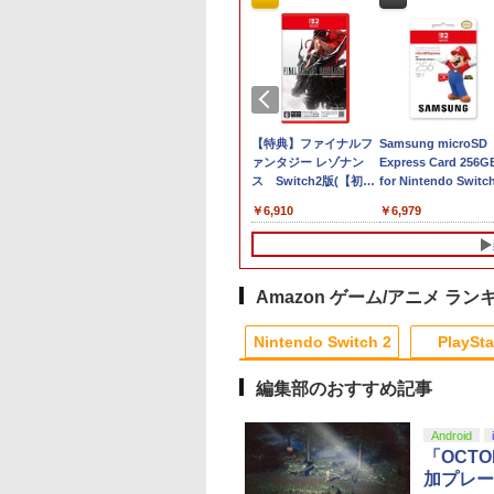
典】進撃の巨人
スーパーマリオブラザ
【特典】ファイナルフ
Samsung microSD
Switch2版(【早期
ーズ ワンダー
ァンタジー レゾナン
Express Card 256G
封入特典】DLC)
Nintendo Switch 2
ス Switch2版(【初回
for Nintendo Switc
Edition + ミンナデリ
封入特典】魔導船＆か
518
￥8,578
￥6,910
￥6,979
ンリンパーク
けだし騎士の応援パッ
[Nintendo Switch 2] /
ク・かけだし騎士のス
ゲーム
タートダッシュパック)
Amazon ゲーム/アニメ ラン
10
10
1
1
1
2
2
2
Nintendo Switch 2
PlaySta
編集部のおすすめ記事
10
10
10
10
1
1
1
1
2
2
2
2
Android
「OCT
加プレー
] ぽこ あ ポケモン エキスパンションパス（ダウ
イヤ・プラチナ会
天ブックス限定先
Thrustmaster T300
劇場版 ソードアート・
CYBER ・ ブルーレイ
【中古】ルイージマン
【中古】カーズ2
英雄伝説 創の軌跡
【8/11まで！抽選で
未来のミライ 期間限