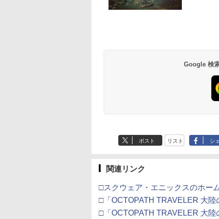
,200ポイントまでご利用可
限定！エントリー
典】「超かぐや
RS GT Edition ハンコ
オンライン -オーディ
レンズクリーナー パワ
ション
MovieNEX [純正ブルー
【PS5】 ELJM-3071
大全額ポイントバッ
スペシャルプライス
イント10倍！】
」通常版【Blu-
ン PS5 PS4 PC グラン
ナル・スケールー 4K
フル湿式タイプ ( PS5 /
レイ＋純正ケース]
ク】 1ヶ月保証！
【Blu-ray】 [ 細田守 
￥864
￥3,720
品】SIE PS5 プレ
y】(アクリルコース
ツーリスモ公式ライセ
Ultra HD Blu-ray【4K
PS4 用)
8BitDo USB Wireles
,150
800
￥55,800
￥7,040
￥1,776
￥1,280
￥2,690
￥2,413
テーション5 デジ
) [ 夏吉ゆうこ ]
ンス レーシングホイー
ULTRA HD】 [ 川原礫
Adapter 2 ワイヤレ
テンドープリペイ
イステーション ス
eSir G7 SE 有線
トよ永遠に
ニンテンドープリペイ
【Amazon.co.jp限
8BitDo M30 Xboxシリ
【Amazon.co.jp限
スプラトゥーン レイダ
PlayStation 5 デジタ
【純正品】Xbox ワイ
劇場版「鬼滅の刃」無
スプラトゥーン レイ
Beast of
【純正品】Xbox ワ
劇場版「鬼滅の刃」
・エディション 日
ル フォースフィードバ
]
USBアダプター2 ア
号 2000円|オンラ
チケット 15,000円
ムコントローラー
EL3199 7 [Blu-
ド番号 3000円|オンラ
定】 Logicool G ハン
ーズX | S、Xbox
定】劇場版「僕の心の
ース|オンラインコード
ル・エディション 日本
ヤレス コントローラー
限城編 第一章 猗窩座再
ース -Switch2
Reincarnation -PS5
ヤレス コントローラ
限城編 第一章 猗窩
専用 Console
ック T3PA 3ペダル
プタ スイッチ 8bit
コード版
ンラインコード版
X Series X|S
インコード版
コン G923 グランツー
One、およびWindows
ヤバイやつ」 Blu-
版
語専用 Console
+ USB-C® ケーブル
来 通常版 [Blu-ray]
【特典】プロダクト
(ロボット ホワイト)
来 通常版 [DVD]
guage：
1080度 ブラシレスモー
Switch Pro Window
￥6,446
X One Windows
リスモ7 Forza
の有線コントローラー
ray（Amazon.co.jp特
Language: Japanese
ード 封入
anese only CFI-
ター 国内正規品
Mac Raspbery Xbox
Google
000
,000
499
760
￥3,000
￥38,800
￥4,590
￥8,800
￥5,832
￥55,000
￥8,300
￥3,982
￥7,286
￥7,681
￥3,523
/11用 PCコントロー
Horizon 6 G923d
6ボタンレイアウト - 正
典：Blu-rayスリーブケ
only (CFI-2200B01)
0B01 825GB
4517832124423
Series X＆S One コ
ゲームパッド ホー
式にライセンスされて
ース） [Blu-ray]
トローラー Bluetoot
フェクトスティッ
います
コントローラー PS5
3.5mmオーディオ
PS4
ック付き
ポスト
リスト
シ
関連リンク
□スクウェア・エニックスのホー
□「OCTOPATH TRAVELER 
□「OCTOPATH TRAVELER 大陸