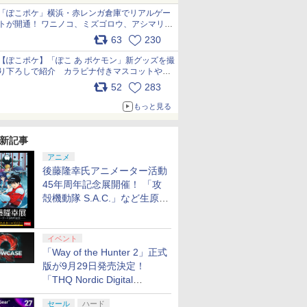
「ぽこポケ」横浜・赤レンガ倉庫でリアルゲー
トが開通！ ワニノコ、ミズゴロウ、アシマリ登
場シーンをレポート pic.x.com/LDgEByVl6D
63
230
【ぽこポケ】「ぽこ あ ポケモン」新グッズを撮
り下ろしで紹介 カラビナ付きマスコットやス
クエアポーチが仲間入り
52
283
pic.x.com/XmVAgBxaW5
もっと見る
新記事
アニメ
後藤隆幸氏アニメーター活動
45年周年記念展開催！ 「攻
殻機動隊 S.A.C.」など生原
画、総作画監督修正が展示
イベント
「Way of the Hunter 2」正式
版が9月29日発売決定！
「THQ Nordic Digital
Showcase 2026」まとめ
セール
ハード