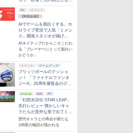
てみた
PC
イベント
【特別企画】
AIでゲームを面白くする。ホ
ロライブ実況で人気「ミメシ
ス」開発スタジオが掲げ
ド レクイ
【楽天ブックス限定特
任天堂 ［Switch2］ゼ
【特典】進撃の巨人
スーパーマ
る“AI活用の信念”とは？【講
AIネイティブだからこそこだわ
h2版
典】ドンキーコング バ
ルダの伝説 ブレス オ
3 Switch2版(【早期
ーズ ワン
演レポート】
ナンザ(「スーパーマリ
る「プレーヤーにとって面白い
ブ ザ ワイルド
購入封入特典】DLC)
Nintendo 
オ」ステッカー2種)
Nintendo Switch2
Edition
かどうか」
￥7,902
￥7,958
￥8,518
￥8,578
Edition NXS-P-
ンリンパー
AAAAH
[Nintendo 
イベント
ゲームグッズ
ゲーム
ブリッツボールのクッショ
ン！ 「ファイナルファンタ
ジーX」25周年展覧会のグッ
7
7
ズ情報が公開
8
8
7
9
9
10
10
Android
iOS
PC
「幻想水滸伝 STAR LEAP」
先行レビュー 懐かしいキャ
ラたちが意外な形で出てくる
7
7
7
7
8
8
8
8
9
9
9
9
10
10
10
10
シリーズ完全新作！
歴代キャラとの再会や新たな
108星の物語が描かれる
Way of
S-H-002 イーグレットツーミニバイオレットカ
劇場版
【特典】
【BLU-R】超かぐや
【特典】ACE
【中古】 攻殻機動隊
[Switch 2] ぽこ あ ポケモン エキスパンシ
【ダイヤ・プラチナ会
【楽天ブックス限定先
Thrustmas
劇場版 ソ