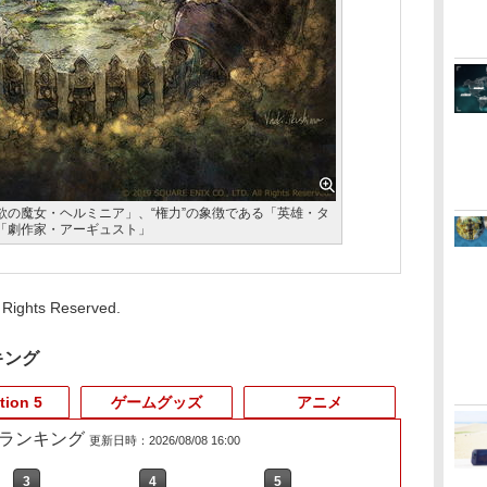
欲の魔女・ヘルミニア」、“権力”の象徴である「英雄・タ
る「劇作家・アーギュスト」
Rights Reserved.
キング
tion 5
ゲームグッズ
アニメ
売れ筋ランキング
更新日時：2026/08/08 16:00
3
4
5
6