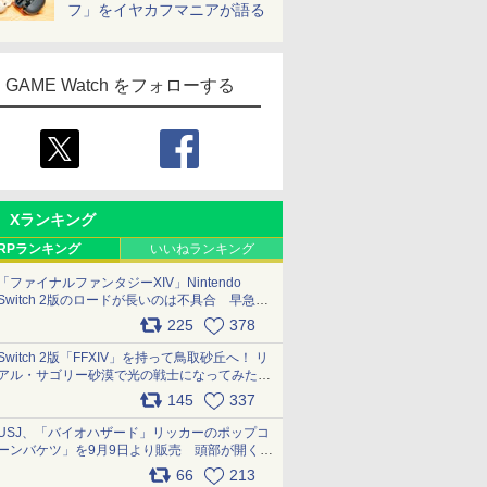
フ」をイヤカフマニアが語る
GAME Watch をフォローする
Xランキング
RPランキング
いいねランキング
「ファイナルファンタジーXIV」Nintendo
Switch 2版のロードが長いのは不具合 早急に
アップデートできるよう対応中
225
378
pic.x.com/s9S3nRCAGa
Switch 2版「FFXIV」を持って鳥取砂丘へ！ リ
アル・サゴリー砂漠で光の戦士になってみた
pic.x.com/qyOfL2uv1n
145
337
USJ、「バイオハザード」リッカーのポップコ
ーンバケツ」を9月9日より販売 頭部が開く仕
組み。味は恐怖を堪のう「味噌フレーバー」
66
213
pic.x.com/81MuXGahVM