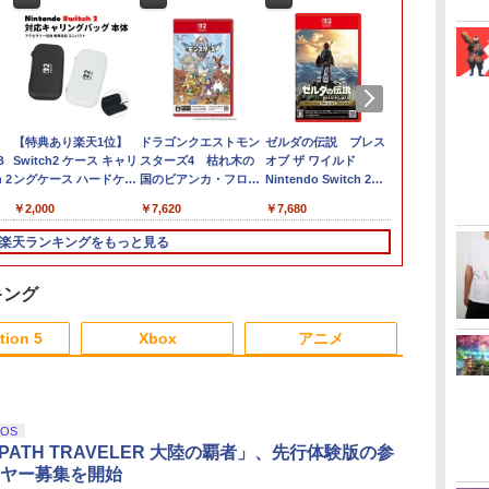
【特典あり楽天1位】
ドラゴンクエストモン
ゼルダの伝説 ブレス
バイオハザー
B
Switch2 ケース キャリ
スターズ4 枯れ木の
オブ ザ ワイルド
エム Switc
h 2
ングケース ハードケー
国のビアンカ・フロー
Nintendo Switch 2
￥7,759
ス EVAハードシェル 10
ラ 【Switch2】 POT-
Edition
￥2,000
￥7,620
￥7,680
ゲームカードスロット
P-ABLCA
switch2 収納 Joy-Con
楽天ランキングをもっと見る
収納対応 Nintendo
Switch2専用 撥水 ブラ
ック/ホワイト
キング
3
3
3
4
4
4
5
5
5
6
6
6
tion 5
Xbox
アニメ
3
3
3
3
4
4
4
4
5
5
5
5
6
6
6
6
iOS
OPATH TRAVELER 大陸の覇者」、先行体験版の参
ヤー募集を開始
最
定
シティーズ：スカイラ
【中古】Minecraft (マ
【中古】【未使用品】
【楽天ブックス限定特
[Switch] Nintendo
ミュータント・ニンジ
【特典】Beast of
TAITO TAS-L-001 アー
ミュータント・タート
【特典】鬼武者 
TAITO TA
【送料無料】