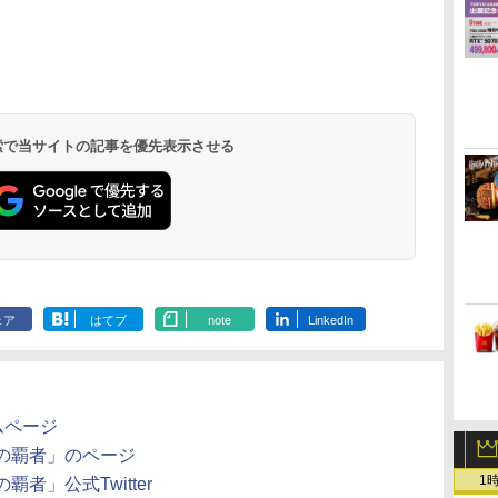
8
版
イン リマスター ジャパ
インクラフト) - Switch
ソウルフル・ワールド
典+特典】METAL
Switch Online + 追加
ャ・タートルズ2 2Kレ
Reincarnation(【永久
ケードメモリーズ
ルズ 2Kレストア版
the Sword
ラー [ゲーム
「鬼滅の刃」
]
ン・スペシャル・エデ
MovieNEX [DVDのみ]
GEAR SOLID :
パック個人プラン12か
ストア版【Blu-ray】 [
封入特典】プロダクト
VOL.1 Lite [イーグレ
【Blu-ray】 [ ブライア
封入特典】プ
第一章 猗窩座
￥2,910
￥19,608
s
ィション
MASTER
月（365日間）利用券
ブライアン・トッチ ]
コード)
ットツー ミニ用ソフ
ン・トッチ ]
コード)
常版)【Blu-r
￥5,591
￥2,980
￥6,600
￥5,900
￥3,502
￥7,632
￥6,580
￥4,136
￥7,641
￥4,400
ス
COLLECTION Vol.2
（ダウンロード版）
ト]
メーション[Blu
ダ
イ
無
Nintendo Switch 2(日
【純正品】ディスクド
【純正品】Xbox ワイ
【Amazon.co.jp限
ニンテンドープリペイ
【純正品】DualSense
【純正品】Xbox 充電
劇場版「鬼滅の刃」無
ニンテンドープリペイ
【純正品】DualSense
【国内正規品】
【Amazon.co.jp限
ニンテンドー
プレイステー
【純正品】Xbox
『映画 ラブ
ダ
PS5版(2連アクリルキ
※1,000ポイントまでご
【返品種別A
ー
座再
本語・国内専用)
ライブ(CFI-ZDD1J)
ヤレス コントローラー
定】劇場版モノノ怪 第
ド番号 9000円|オンラ
ワイヤレスコントロー
式バッテリー + USB-C
限城編 第一章 猗窩座
ド番号 5000円|オンラ
ワイヤレスコントロー
Thrustmaster スラス
定】劇場版モノノ怪 第
ド番号 1000
トアチケット 10
ワイヤレス 
ノ空女学院ス
ーホルダー+【早期購
利用可
コ
PlayStation 5
(カーボンブラック)
三章 蛇神
インコード版
ラー ミッドナイト ブ
ケーブル
再来 完全生産限定版
インコード版
ラー(CFI-ZCT2J)
トマスター TH8S シフ
三章 蛇神 (オリジナル
インコード版
オンラインコ
ラー Series 2
イドルクラブ B
s
入封入特典】DLCチラ
￥55,491
(Amazon.co.jp限定オ
ラック(CFI-ZCT2J01)
[Blu-ray]
ター - PC、PS4、
特典:オリジナル巾着＋
Edition (ホ
Garden Part
シ)
 検索で当サイトの記事を優先表示させる
￥11,980
￥8,020
￥10,780
￥9,000
￥10,737
￥2,618
￥8,698
￥5,000
￥10,737
￥14,141
￥8,800
￥1,000
￥10,000
￥18,500
￥8,589
リジナル三方背収納ケ
PS5、PS5 Pro、Xbox
メーカー特典:【坤と
ray（特装限
ン
ース付きコレクション)
One、Xbox Series X|S
離】二振りの剣、十翼
h
(オリジナル特典:オリ
対応の高精度 H パター
より来たる！スタジオ
ジナル巾着＋メーカー
ン シフター
描き下ろしイラストボ
特典:【坤と離】二振り
ード付) [DVD]
の剣、十翼より来た
る！スタジオ描き下ろ
しイラストボード付)
[Blu-ray]
ェア
はてブ
note
LinkedIn
ムページ
大陸の覇者」のページ
1
の覇者」公式Twitter