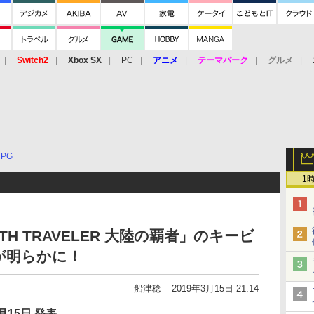
Switch2
Xbox SX
PC
アニメ
テーマパーク
グルメ
 Vita
3DS
アーケード
VR
RPG
1
OPATH TRAVELER 大陸の覇者」のキービ
が明らかに！
船津稔
2019年3月15日 21:14
月15日 発表