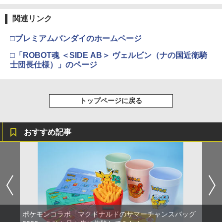
￥7,710
第三章 蛇神 (Amazon.co.jp限定オリジ
J) PlayStation 5
￥8,020
ナル三方背収納ケース付きコレクション)
￥55,871
関連リンク
(オリジナル特典:オリジナル巾着＋メー
￥11,980
カー特典:【坤と離】二振りの剣、十翼よ
り来たる！スタジオ描き下ろしイラスト
□プレミアムバンダイのホームページ
【特典】ほの暮しの庭 switch2版(【初
4
【純正品】Xbox 充電式バッテリー + US
4
ボード付) [Blu-ray]
回外付特典】切り取れるクリアカード)
B-C ケーブル
□「ROBOT魂 ＜SIDE AB＞ ヴェルビン（ナの国近衛騎
【純正品】DualSense ワイヤレスコン
ニンテンドープリペイド番号 9000円|オ
4
4
士団長仕様）」のページ
￥10,780
￥8,118
トローラー ミッドナイト ブラック(CFI-
ンラインコード版
￥2,618
ZCT2J01)
￥9,000
￥10,737
劇場版「鬼滅の刃」無限城編 第一章 猗
トップページに戻る
4
窩座再来 完全生産限定版 [Blu-ray]
SanDisk サンディスク microSD Expres
5
【国内正規品】Thrustmaster スラスト
5
s Card 256GB for Nintendo Switch 2
マスター TH8S シフター - PC、PS4、P
ニンテンドープリペイド番号 5000円|オ
5
BEE-A-SD01A Switch2 microSDカード
￥8,698
【純正品】DualSense ワイヤレスコン
S5、PS5 Pro、Xbox One、Xbox Serie
おすすめ記事
ンラインコード版
5
microSD Express Nintendo任天堂ライ
トローラー(CFI-ZCT2J)
s X|S 対応の高精度 H パターン シフター
センス 高速転送 UHS-I互換 ゲーム保存
￥5,000
メモリーカード 国内正規品 4523052030
￥10,737
￥14,141
185
【Amazon.co.jp限定】劇場版モノノ怪
5
￥9,800
第三章 蛇神 (オリジナル特典:オリジナル
巾着＋メーカー特典:【坤と離】二振りの
剣、十翼より来たる！スタジオ描き下ろ
しイラストボード付) [DVD]
ポケモンコラボ「マクドナルドのサマーチャンスバッグ