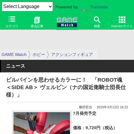
Powered by
Translate
カテゴリ
過去記事
検索
Impressサイト
GAME Watch
ホビー
アクションフィギュア
ニュース
ビルバインを思わせるカラーに！ 「ROBOT魂
＜SIDE AB＞ ヴェルビン（ナの国近衛騎士団長仕
様）」
勝田哲也
2019年3月13日 16:22
7月発売予定
価格：9,720円（税込）