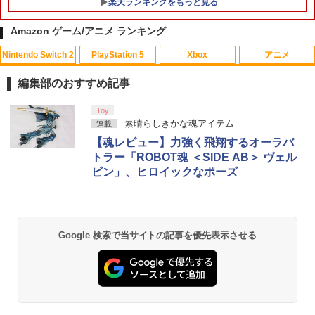
楽天ランキングをもっと見る
Switch2 保護フィルム スイッチ2 保護フ
1
ィルム switch2 フィルム Switch2 ガラ
Amazon ゲーム/アニメ ランキング
スフィルム スイッチ2 フィルム ガイド
貼り付け キット カバー Switch 2 本体
Nintendo Switch 2
PlayStation 5
Xbox
アニメ
アクセサリー Nintendo Switch2 ケース
可 透明 ブルーライト カット 99％ FIRM
E
編集部のおすすめ記事
￥1,000
スプラトゥーン レイダース|オンライン
PlayStation 5 デジタル・エディション
【純正品】Xbox ワイヤレス コントロー
劇場版「鬼滅の刃」無限城編 第一章 猗
Toy
1
1
1
1
コード版
日本語専用 Console Language: Japan
ラー + USB-C® ケーブル
窩座再来 通常版 [Blu-ray]
素晴らしきかな魂アイテム
連載
ese only (CFI-2200B01)
【魂レビュー】力強く飛翔するオーラバ
￥5,832
￥8,300
￥3,982
トラー「ROBOT魂 ＜SIDE AB＞ ヴェル
【特典】STEINS;GATE RE:BOOT Swi
2
￥55,000
tch2版(【早期購入同梱特典】「STEINS;
ビン」、ヒロイックなポーズ
GATE 変移空間のオクテット」DLC)
【純正品】Xbox ワイヤレス コントロー
2
￥7,293
スプラトゥーン レイダース -Switch2
劇場版「鬼滅の刃」無限城編 第一章 猗
Beast of Reincarnation -PS5 【特典】
ラー (ロボット ホワイト)
2
2
2
窩座再来 通常版 [DVD]
プロダクトコード 封入
Google 検索で当サイトの記事を優先表示させる
￥6,449
￥7,681
￥3,523
￥7,286
任天堂 【Switch2】ゼルダの伝説 ブレス
3
オブ ザ ワイルド Nintendo Switch 2 Ed
ition [NXS-P-AAAAH NSW2 ゼルダノデ
【純正品】Xbox ワイヤレス コントロー
3
ンセツ ブレス オブ ザ ワイルド]
ラー (カーボンブラック)
Nintendo Switch 2(日本語・国内専用)
【Amazon.co.jp限定】劇場版モノノ怪
【純正品】ディスクドライブ(CFI-ZDD1
3
3
3