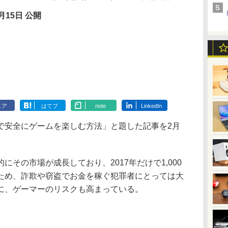
月15日 公開
ェア
はてブ
note
LinkedIn
安全にゲームを楽しむ方法」と題した記事を2月
。
その市場が成長しており、2017年だけで1,000
ため、詐欺や窃盗でお金を稼ぐ犯罪者にとっては大
に、ゲーマーのリスクも高まっている。