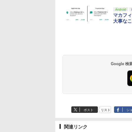
10
10
1
1
2
2
Android
マカフィ
大事なこ
tDo M30 Xboxシリ
トよ永遠に
GameSir G7 SE 有線
【Amazon.co.jp限
【純正品】Xbox ワイ
【Amazon.co.jp限
【純正品】Xbox ワ
劇場版「鬼滅の刃」
 | S、Xbox
EL3199 7 [Blu-
ゲームコントローラー
定】劇場版「僕の心の
ヤレス コントローラー
定】劇場版モノノ怪 第
ヤレス コントローラ
限城編 第一章 猗窩
e、およびWindows
XBOX Series X|S
ヤバイやつ」 Blu-
+ USB-C® ケーブル
三章 蛇神
(ロボット ホワイト)
来 通常版 [Blu-ray]
線コントローラー
XBOX One Windows
ray（Amazon.co.jp特
(Amazon.co.jp限定オ
Google
590
760
現在在庫切れです。
￥8,800
￥8,300
￥10,780
￥7,681
￥3,982
タンレイアウト - 正
10/11用 PCコントロー
典：Blu-rayスリーブケ
リジナル三方背収納ケ
ライセンスされて
ラーゲームパッド ホー
ース） [Blu-ray]
ース付きコレクション)
す
ルエフェクトスティッ
(オリジナル特典:オリ
クと3.5mmオーディオ
ジナル巾着＋メーカー
ジャック付き
特典:【坤と離】二振り
の剣、十翼より来た
る！スタジオ描き下ろ
しイラストボード付)
[Blu-ray]
ポスト
リスト
シ
関連リンク