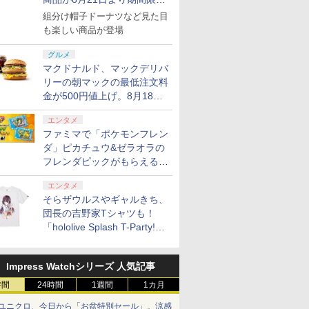
で発売
組分け帽子ドーナツなど見た目
も楽しい商品が登場
グルメ
マクドナルド、マックデリバ
リーの朝マックの最低注文料
金が500円値上げ。8月18日
より1,500円から受付
エンタメ
ファミマで「ポケモンフレン
ダ」ピカチュウ&ゼラオラの
フレンダピックがもらえるキ
ャンペーン開催！
エンタメ
そらザウルスやギャルきち、
団長の吉野家Tシャツも！
「hololive Splash T-Party!」
全Tシャツラインナップ公開
＆オンライン販売開始
Impress Watchシリーズ 人気記事
時間
24時間
1週間
1カ月
ユニクロ、今日から「お盆特別セール」。涼感