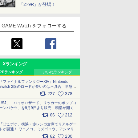
「2×9R」が登場！
GAME Watch をフォローする
Xランキング
RPランキング
いいねランキング
「ファイナルファンタジーXIV」Nintendo
Switch 2版のロードが長いのは不具合 早急に
アップデートできるよう対応中
227
378
pic.x.com/s9S3nRCAGa
USJ、「バイオハザード」リッカーのポップコ
ーンバケツ」を9月9日より販売 頭部が開く仕
組み。味は恐怖を堪のう「味噌フレーバー」
66
212
pic.x.com/81MuXGahVM
「ぽこポケ」横浜・赤レンガ倉庫でリアルゲー
トが開通！ ワニノコ、ミズゴロウ、アシマリ登
場シーンをレポート pic.x.com/LDgEByVl6D
62
230