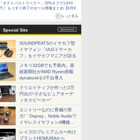
「オクトパストラベラー」70%オフで1,643
円！ もうすぐ終了のセール情報まとめ【8月8日
更新】
もっと見る
ニンテンドーeショップでは「大神 絶景版」が
67%オフで990円
Special Site
SOUNDPEATSのイヤカフ型
イヤフォン「UU2イヤーカ
フ」をイヤカフマニアが語る
メモリ32GBでも予算内。産
経新聞社がAMD Ryzen搭載
dynabookを2千台導入
クリエイティブが作った2万
円台の“小さなピュアオーデ
ィオスピーカー”
エントリーなのに脅威の実
力!「Osprey」Noble Audioワ
イヤレスイヤフォン4機種を
一気に聴く
レイズのプレミアムカー向け
ブランドHOMURAから