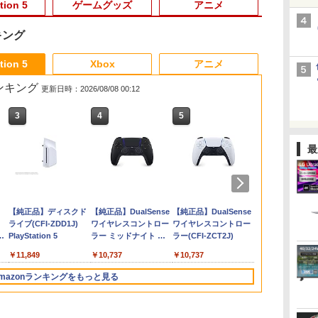
tion 5
ゲームグッズ
アニメ
キング
3
3
3
4
4
4
3
5
5
5
6
6
1
6
tion 5
Xbox
アニメ
売ランキング
更新日時：2026/08/08 00:12
3
3
4
4
5
5
6
6
最
ム
】
】Nintendo Switch Proコント
任天堂 【Switch2】マ
ザ・ローグ：プリンス
トイ・ストーリー4
スーパーボンバーマン
Minecraft PS5版
ズートピア 【Blu-
[Switch 2] ぽこ あ ポケモン エキスパ
【08/18入荷分☆】【新
Everdream Valley PS5
とーとつにエジプト神
Nintendo Swi
【新品】PS5 D
【中古】マリ
U.C.ガンダムB
ラー モンスターハンターライズ：
リオカート ワールド
オブ ペルシャ PS5版
【Blu-ray】
コレクション
ray】
ンションパス（ダウンロード版）
品】【NS2H】
版
【Blu-ray】 [ 下野紘 ]
Proコントロ
Daylight 
イブラリーズ
￥2,438
￥359
テリ
]
ブレイクエディション【アリオ倉
[BEE-P-AAAAA NSW2
Nintendo Switch 2
※3,200ポイントまでご利用可
Nintendo Switch 2
イオハザード
ディション 
ガンダム 逆
￥2,403
￥2,992
￥2,992
￥2,841
￥3,254
ワ
保証期間1週間【ランクB】
マリオカ-ト ワ-ルド]
Edition 日本限定版
Proコントローラー
ム エディショ
【CERO:Z
【Blu-ray】 
00
￥8,970
￥9,801
￥4,400
￥9,980
￥11,380
￥3,220
￥3,344
ラ
便】
ダ
Nintendo Switch 2(日
【純正品】ディスクド
ニンテンドープリペイ
【純正品】DualSense
ニンテンドープリペイ
【純正品】DualSense
ニンテンドー
プレイステー
ジャ
本語・国内専用)
ライブ(CFI-ZDD1J)
ド番号 9000円|オンラ
ワイヤレスコントロー
ド番号 5000円|オンラ
ワイヤレスコントロー
ド番号 1000
トアチケット 10
コ
PlayStation 5
インコード版
ラー ミッドナイト ブ
インコード版
ラー(CFI-ZCT2J)
インコード版
オンラインコ
￥55,871
ラック(CFI-ZCT2J01)
￥11,849
￥9,000
￥10,737
￥5,000
￥10,737
￥1,000
￥10,000
mazonランキングをもっと見る