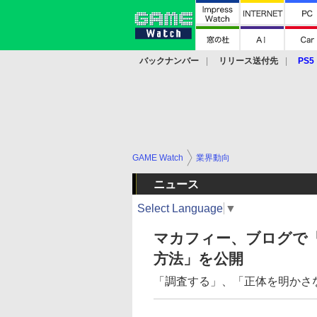
バックナンバー
リリース送付先
PS5
モバイル
eスポーツ
クラウド
PS
GAME Watch
業界動向
ニュース
Select Language
▼
マカフィー、ブログで
方法」を公開
「調査する」、「正体を明かさ