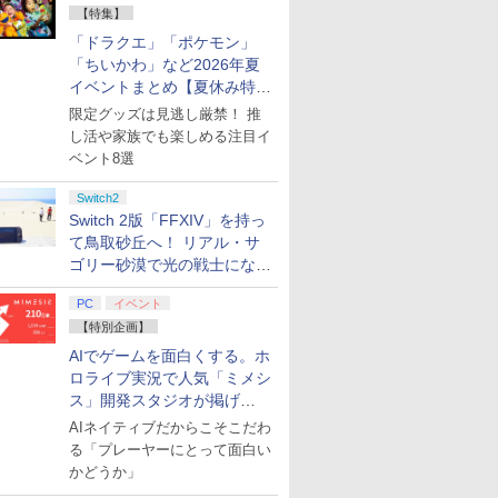
【特集】
「ドラクエ」「ポケモン」
「ちいかわ」など2026年夏
イベントまとめ【夏休み特
集】
限定グッズは見逃し厳禁！ 推
し活や家族でも楽しめる注目イ
ベント8選
Switch2
Switch 2版「FFXIV」を持っ
て鳥取砂丘へ！ リアル・サ
ゴリー砂漠で光の戦士になっ
てみた
PC
イベント
【特別企画】
AIでゲームを面白くする。ホ
ロライブ実況で人気「ミメシ
ス」開発スタジオが掲げ
る“AI活用の信念”とは？【講
AIネイティブだからこそこだわ
演レポート】
る「プレーヤーにとって面白い
かどうか」