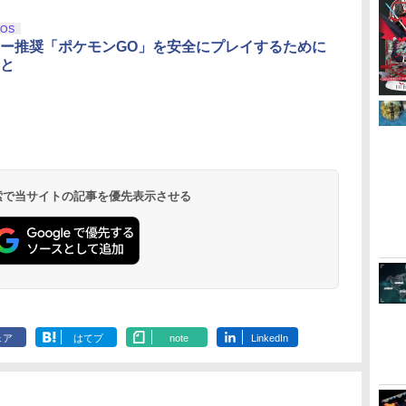
3
3
4
4
5
5
6
6
iOS
ー推奨「ポケモンGO」を安全にプレイするために
と
イ
無
【純正品】Xbox ワイ
劇場版「鬼滅の刃」無
【純正品】Xbox 充電
劇場版「鬼滅の刃」無
【国内正規品】
【Amazon.co.jp限
【純正品】Xbox
【Amazon.co
ー
座再
ヤレス コントローラー
限城編 第一章 猗窩座再
式バッテリー + USB-C
限城編 第一章 猗窩座
Thrustmaster スラス
定】劇場版モノノ怪 第
ワイヤレス 
定】劇場版モ
(カーボンブラック)
来 通常版 [DVD]
ケーブル
再来 完全生産限定版
トマスター TH8S シフ
三章 蛇神 (オリジナル
ラー Series 2
三章 蛇神 (
[Blu-ray]
ター - PC、PS4、
特典:オリジナル巾着＋
Edition (ホ
特典:オリジ
 検索で当サイトの記事を優先表示させる
￥8,020
￥3,523
￥2,618
￥8,698
￥14,141
￥8,800
￥18,500
￥9,900
PS5、PS5 Pro、Xbox
メーカー特典:【坤と
メーカー特典
One、Xbox Series X|S
離】二振りの剣、十翼
離】二振りの
対応の高精度 H パター
より来たる！スタジオ
より来たる！
ン シフター
描き下ろしイラストボ
描き下ろしイ
ード付) [DVD]
ード付) [Blu-r
ェア
はてブ
note
LinkedIn