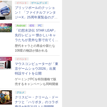
イベント
ゲームグッズ
ブリッツボールのクッショ
ン！ 「ファイナルファンタ
ジーX」25周年展覧会のグッ
ズ情報が公開
Android
iOS
PC
「幻想水滸伝 STAR LEAP」
先行レビュー 懐かしいキャ
ラたちが意外な形で出てくる
シリーズ完全新作！
歴代キャラとの再会や新たな
108星の物語が描かれる
イベント
マウスコンピューターが「東
京ゲームショウ2026」出展
特設サイトを公開
ゲーミングPCを特別価格で販
売するキャンペーンも同時開催
グルメ
クリスピー・クリーム・ドー
ナツと「ハリポタ」のコラボ
商品が8月21日より期間限定