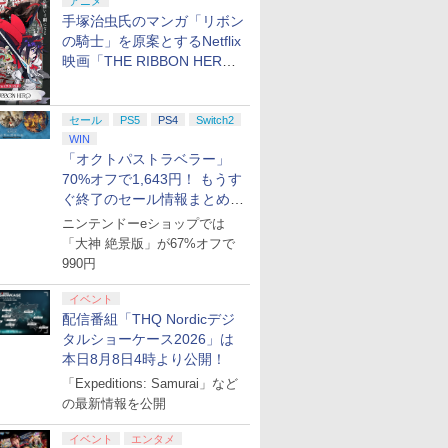
アニメ
7
7
手塚治虫氏のマンガ「リボン
8
8
9
9
10
10
の騎士」を原案とするNetflix
映画「THE RIBBON HERO
リボンヒーロー」本日配信開
始
セール
PS5
PS4
Switch2
WIN
 Elite
.jp限
GameSir G7 HE 有線
『映画 ラブライブ！蓮
HyperX Clutch
劇場版「鬼滅の刃」無
8BitDo M30 Xboxシリ
ヤマトよ永遠に
GameSir 
【Amazon.
「オクトパストラベラー」
コントロー
ノノ怪 第
ゲームコントローラー
ノ空女学院スクールア
Gladiate Xbox公式ラ
限城編 第一章 猗窩座再
ーズX | S、Xbox
REBEL3199 7 [Blu-
ゲームコン
定】劇場版
70%オフで1,643円！ もうす
 Core
オリジナル
XBOX Series X|S
イドルクラブ Bloom
イセンス ゲーミング コ
来 完全生産限定版
One、およびWindows
ray]
XBOX Seri
ヤバイやつ」
ぐ終了のセール情報まとめ
ワイト)
ナル巾着＋
XBOX One Windows
Garden Party』Blu-
ントローラー 有線 日本
[DVD]
の有線コントローラー
XBOX One
ray（Amaz
現在在庫切れです。
￥8,589
￥4,980
￥7,828
￥4,590
￥8,760
現在在庫切
￥8,800
【8月8日更新】
ニンテンドーeショップでは
:【坤と
10/11用 PCコントロー
ray（特装限定版）
正規代理店品 6L366AA
6ボタンレイアウト - 正
10/11用
典：Blu-
剣、十翼
ラーゲームパッド ホー
式にライセンスされて
ラーゲーム
ース） [Blu
「大神 絶景版」が67%オフで
スタジオ
ル効果スティック付き
います
ルエフェク
990円
ラストボ
ビデオゲームコントロ
クと3.5
ay]
ーラー（ブラック）
ジャック付
イベント
配信番組「THQ Nordicデジ
タルショーケース2026」は
本日8月8日4時より公開！
「Expeditions: Samurai」など
の最新情報を公開
イベント
エンタメ