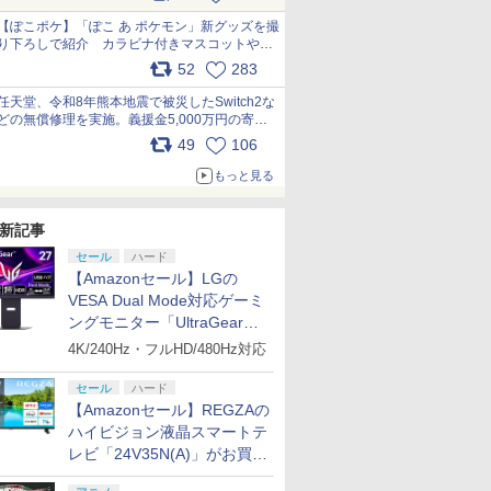
【ぽこポケ】「ぽこ あ ポケモン」新グッズを撮
り下ろしで紹介 カラビナ付きマスコットやス
クエアポーチが仲間入り
52
283
pic.x.com/XmVAgBxaW5
7
7
7
2
8
8
8
9
9
9
3
10
10
10
任天堂、令和8年熊本地震で被災したSwitch2な
どの無償修理を実施。義援金5,000万円の寄付
も発表 pic.x.com/BAYsMfUfUC
49
106
もっと見る
7
7
8
8
9
9
10
10
新記事
tch 2
ead by
オパーティ4
lu-rayラ
【楽天ブックス限定特
グランツーリスモ7
【楽天ブックス限定先
【中古】Nintendo Switch Proコント
任天堂 【Switch2】フ
グリードフォール：滅
おしり前マン～復活の
任天堂 【Switch2】
Sengoku Dynasty
クスノキの番人(完全生
[Switch 2] ぽこ あ ポ
【08/11
【新品】Mar
劇場版「Fat
ーラー バ
スペシャルエ
 機動戦士
典+特典】空の軌跡 the
PS5版
着特典】「超かぐや
ローラー モンスターハンターライズ：
ァイアーエムブレム 万
びゆく世界
おしり前帝国～ Blu-
Star Fox (スターフォ
産限定版)【Blu-ray】 [
ンションパス（ダウンロー
[メール便
Spider-Ma
night [Hea
セール
ハード
￥4,371
 レクイエ
公式日本版
襲のシャア
2nd Nintendo Switch
姫！」通常版【Blu-
サンブレイクエディション【アリオ倉
紫千紅 Dagdan
ray BOX【Blu-ray】 [
ックス) [BEE-P-
東野圭吾 ]
※3,200ポイントまでご利
【NS2】The
Morales Pl
I.presage
【Amazonセール】LGの
￥3,779
￥4,030
ン
】【メール
[ 古谷徹 ]
2 Edition ウロボロス
ray】(アクリルコース
敷】保証期間1週間【ランクB】
Collection [BEE-R-
谷口崇 ]
ABGWA NSW2 スタ-
Scrolls IV:
(PS5) [
全生産限定版
VESA Dual Mode対応ゲーミ
￥13,860
￥6,800
￥5,500
￥14,980
￥6,864
￥5,620
￥7,550
￥4,400
￥6,810
￥4,980
￥8,360
BOX(アクリルスタンド
ター) [ 夏吉ゆうこ ]
AACSA NSW2 ファイ
フォックス]
Remastere
ray】 [ 杉
ングモニター「UltraGear
プリペイ
ション ス
ぽこ あ ポケモン エキ
PlayStation 5 デジタ
ニンテンドープリペイ
プレイステーション ス
ニンテンドープリペイ
プレイステーション ス
ニンテンド
【Amazon.
4個セット+DLCチラ
ア-エムブレム バンシ
Edition[
27G850A-B」がお買い得！
円|オンラ
,000円|
スパンションパス|オン
ル・エディション 日本
ド番号 500円|オンライ
トアチケット 3,000円|
ド番号 2000円|オンラ
トアチケット 15,000円
ド番号 30
定】 Logic
シ：NEOブレイサー・
4K/240Hz・フルHD/480Hz対応
センコウ ゲンテイ]
ード版
ラインコード版
語専用 (CFI-2200B01)
ンコード版
オンラインコード版
インコード版
|オンラインコード版
インコード
コン G92
アガット+【早期購入外
+ ディスクドライブ
リスモ7 Fo
付特典】DLCチラシ)
セール
ハード
￥4,400
￥66,849
￥500
￥3,000
￥2,000
￥15,000
￥3,000
￥38,800
(CFI-ZDD1J) セット
Horizon 6
【Amazonセール】REGZAの
ハイビジョン液晶スマートテ
レビ「24V35N(A)」がお買い
得！