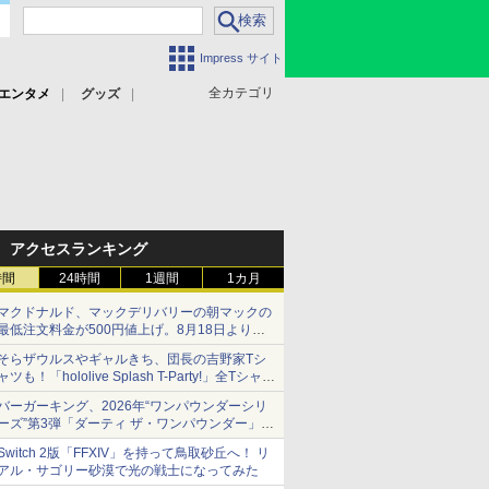
Impress サイト
全カテゴリ
エンタメ
グッズ
アクセスランキング
時間
24時間
1週間
1カ月
マクドナルド、マックデリバリーの朝マックの
最低注文料金が500円値上げ。8月18日より
1,500円から受付
そらザウルスやギャルきち、団長の吉野家Tシ
ャツも！「hololive Splash T-Party!」全Tシャツ
ラインナップ公開＆オンライン販売開始
バーガーキング、2026年“ワンパウンダーシリ
ーズ”第3弾「ダーティ ザ・ワンパウンダー」を
8月7日発売
Switch 2版「FFXIV」を持って鳥取砂丘へ！ リ
「特製ガーリックマヨソース」を使用した超大
アル・サゴリー砂漠で光の戦士になってみた
型チーズバーガー