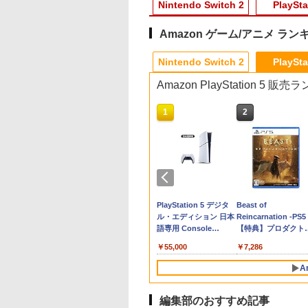
Nintendo Switch 2
PlaySta
Amazon ゲーム/アニメ ラン
3
10
10
10
1
1
1
1
2
2
2
2
Nintendo Switch 2
PlaySta
Amazon PlayStation 5 販
10
10
1
1
2
2
ント
堂 【Switch2】
goku Dynasty
ノキの番人(完全生
[Switch 2] ぽこ あ ポケモン エキスパ
【08/11発売★予約】
【新品】Marvel's
劇場版「Fate/stay
ダービースタリオン2
【PS5 Slim 対応】PS5
【中古】マリオパーティ4
【中古】白雪姫
ファイアーエムブレ
【大容量】SILENT
【中古】【未使用品
【中古
ズ：
r Fox (スターフォ
版)【Blu-ray】 [
ンションパス（ダウンロード版）
[メール便OK]【新品】
Spider-Man: Miles
night [Heaven's Feel]
【Switch2】 POT-P-
Slim用 スタンド 縦置
MovieNEX [純正ブルー
万紫千紅
HILL f PS5対応
アナと雪の女王2
ロー
371
￥359
倉
) [BEE-P-
圭吾 ]
※3,200ポイントまでご利用可
【NS2】The Elder
Morales PlayStation5
I.presage flower」(完
AB73A
き RGB コントローラ
レイ＋純正ケース]
LIP1708 互換 バッ
MovieNEX [DVDのみ
サン
￥8,970
GWA NSW2 スタ-
Scrolls IV: Oblivion
(PS5) [ゲームソフト]
全生産限定版)【Blu-
ー 充電スタンド
ー【PSE基準検品】
敷】
620
550
￥4,400
￥6,810
￥4,980
￥8,360
￥8,582
￥1,300
￥1,780
￥1,780
￥2,980
￥5,5
ックス]
Remastered - Deluxe
ray】 [ 杉山紀彰 ]
Blitzowl PS5用冷却フ
イヤレスコントロー
テンドープリペイ
イステーション ス
ニンテンドープリペイ
【Amazon.co.jp限
スプラトゥーン レイダ
PlayStation 5 デジタ
スプラトゥーン レイ
Beast of
Edition[予約品]
ァン PS5周辺機器 ディ
ー SONY対応 ロワ
号 2000円|オンラ
チケット 15,000円
ド番号 3000円|オンラ
定】 Logicool G ハン
ース|オンラインコード
ル・エディション 日本
ース -Switch2
Reincarnation -PS5
スク/デジタル 兼用
パン アストロボット
コード版
ンラインコード版
インコード版
コン G923 グランツー
版
語専用 Console
【特典】プロダクト
Destiny 2
￥6,449
リスモ7 Forza
Language: Japanese
ード 封入
000
,000
￥3,000
￥38,800
￥5,832
￥55,000
￥7,286
Horizon 6 G923d
only (CFI-2200B01)
A
編集部のおすすめ記事