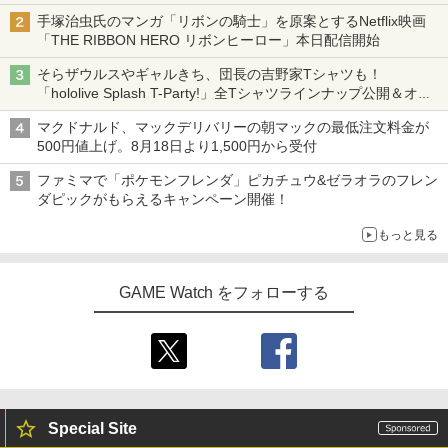
ニンテンドーeショップでは「大神 絶景版」が67%オフで990円
手塚治虫氏のマンガ「リボンの騎士」を原案とするNetflix映画
「THE RIBBON HERO リボンヒーロー」本日配信開始
そらザウルスやギャルきち、団長の吉野家Tシャツも！
「hololive Splash T-Party!」全Tシャツラインナップ公開＆オン
ライン販売開始
マクドナルド、マックデリバリーの朝マックの最低注文料金が
500円値上げ。8月18日より1,500円から受付
ファミマで「ポケモンフレンダ」ピカチュウ&ゼラオラのフレン
ダピックがもらえるキャンペーン開催！
もっと見る
GAME Watch をフォローする
Special Site