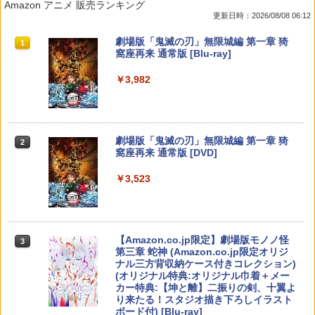
Amazon アニメ 販売ランキング
あり】【スイッチ2対応ケースあり】 Ni
ステーション5ソフト／アクション・ゲ
剣 ベスト
ブルーレイディスク レンタル落ち
更新日時：2026/08/08 06:12
ntendo Switch 2 Switch2 ケース 有機E
ーム
L シンプル 名入れ 名前入れ 本体 スイッ
￥350
￥1,799
スプラトゥーン レイダース|オンライン
PlayStation 5 デジタル・エディション
【純正品】Xbox ワイヤレス コントロー
劇場版「鬼滅の刃」無限城編 第一章 猗
チ ライト 任天堂 ニンテンドー 保護 カバ
1
1
1
1
￥850
コード版
日本語専用 Console Language: Japan
ラー + USB-C® ケーブル
窩座再来 通常版 [Blu-ray]
ー 入れ物 コンパクト 収納
ese only (CFI-2200B01)
￥5,832
￥8,300
￥3,982
￥2,980
リコリス・リコイル ぶくぶ おおきめ
2
￥55,000
エアコンカビとりすいすい（G型モデ
【新品】PS5 がんばれゴエモン大集合!
アクリルキーホルダー 01.錦木千束（制
2
2
ル、エアコンファン掃除ブラシ）スペア
【メール便】
服ver.）
ブラシカートリッジ1個付き
【純正品】Xbox ワイヤレス コントロー
Nintendo Switch 2 ACアダプター
2
￥4,890
￥880
2
スプラトゥーン レイダース -Switch2
劇場版「鬼滅の刃」無限城編 第一章 猗
Beast of Reincarnation -PS5 【特典】
ラー (ロボット ホワイト)
2
2
￥3,723
2
窩座再来 通常版 [DVD]
プロダクトコード 封入
￥3,975
￥6,449
￥7,681
￥3,523
￥7,286
リコリス・リコイル ぶくぶ おおきめ
3
【中古】黒神話：悟空ソフト:プレイステ
劇場版「鬼滅の刃」無限城編 第一章 猗
アクリルキーホルダー 06.井ノ上たきな
3
3
ーション5ソフト／ロールプレイング・
窩座再来(完全生産限定版)【Blu-ray】 [
（夏服ver.）
ゲーム
吾峠呼世晴 ]
【純正品】Xbox ワイヤレス コントロー
3
メトロイドプライム4 ビヨンド Nintend
3
ラー (カーボンブラック)
￥880
o Switch 2 Edition
Nintendo Switch 2(日本語・国内専用)
【Amazon.co.jp限定】劇場版モノノ怪
【純正品】ディスクドライブ(CFI-ZDD1
3
3
3
￥5,700
￥8,690
第三章 蛇神 (Amazon.co.jp限定オリジ
J) PlayStation 5
￥8,020
ナル三方背収納ケース付きコレクション)
￥4,939
￥55,871
(オリジナル特典:オリジナル巾着＋メー
￥11,980
リコリス・リコイル ぶくぶ おおきめ
4
カー特典:【坤と離】二振りの剣、十翼よ
首都高バトル / Tokyo Xtreme Racer
劇場版「鬼滅の刃」無限城編 第一章 猗
アクリルキーホルダー 05.錦木千束（夏
4
4
り来たる！スタジオ描き下ろしイラスト
窩座再来(通常版)【Blu-ray】 [ 吾峠呼世
【純正品】Xbox 充電式バッテリー + US
服ver.）
4
ボード付) [Blu-ray]