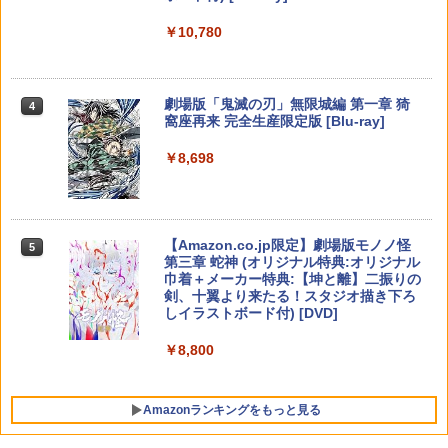
晴 ]
B-C ケーブル
￥6,333
Star Fox (スターフォックス)
4
【純正品】DualSense ワイヤレスコン
ニンテンドープリペイド番号 9000円|オ
4
￥880
4
￥10,780
トローラー ミッドナイト ブラック(CFI-
ンラインコード版
￥3,960
￥2,618
￥5,327
ZCT2J01)
￥9,000
￥10,737
[Switch 2] ぽこ あ ポケモン エキスパン
5
劇場版「鬼滅の刃」無限城編 第一章 猗
4
Winning Post 10 2026 PS5版
TVアニメ 違国日記 Blu-ray 第1+2巻 セ
5
ションパス（ダウンロード版）※3,200
5
窩座再来 完全生産限定版 [Blu-ray]
【国内正規品】Thrustmaster スラスト
ット
5
ポイントまでご利用可
マスター TH8S シフター - PC、PS4、P
￥6,675
ニンテンドープリペイド番号 5000円|オ
5
[Switch 2] スプラトゥーン レイダース
￥8,698
5
【純正品】DualSense ワイヤレスコン
S5、PS5 Pro、Xbox One、Xbox Serie
ンラインコード版
5
￥19,800
￥4,400
（ダウンロード版）※4,800ポイントま
トローラー(CFI-ZCT2J)
s X|S 対応の高精度 H パターン シフター
でご利用可 ■
￥5,000
￥10,737
￥14,141
￥6,480
【Amazon.co.jp限定】劇場版モノノ怪
5
第三章 蛇神 (オリジナル特典:オリジナル
巾着＋メーカー特典:【坤と離】二振りの
剣、十翼より来たる！スタジオ描き下ろ
しイラストボード付) [DVD]
￥8,800
Amazonランキングをもっと見る