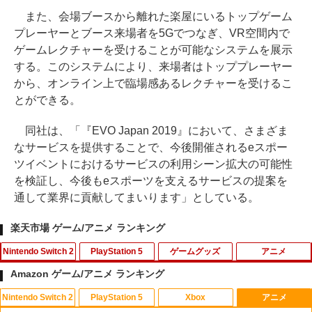
また、会場ブースから離れた楽屋にいるトップゲーム
プレーヤーとブース来場者を5Gでつなぎ、VR空間内で
ゲームレクチャーを受けることが可能なシステムを展示
する。このシステムにより、来場者はトッププレーヤー
から、オンライン上で臨場感あるレクチャーを受けるこ
とができる。
同社は、「『EVO Japan 2019』において、さまざま
なサービスを提供することで、今後開催されるeスポー
ツイベントにおけるサービスの利用シーン拡大の可能性
を検証し、今後もeスポーツを支えるサービスの提案を
通して業界に貢献してまいります」としている。
楽天市場 ゲーム/アニメ ランキング
Nintendo Switch 2
PlayStation 5
ゲームグッズ
アニメ
Amazon ゲーム/アニメ ランキング
Nintendo Switch 2
PlayStation 5
Xbox
アニメ
【マラソン期間ポイント2倍＆クーポン
【中古】Lost Soul Asideソフト:プレイ
【中古】サムライスピリッツ斬紅郎無双
【中古】Blu-ray▼リトル・マーメイド
1
1
1
1