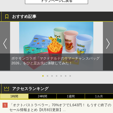
トップページに戻る
おすすめ記事
ポケモンコラボ「マクドナルドのサマーチャンスバッグ
2026」をひと足お先に体験してみた！
●
●
●
●
●
●
●
アクセスランキング
1時間
24時間
1週間
1カ月
「オクトパストラベラー」70%オフで1,643円！ もうすぐ終了の
セール情報まとめ【8月8日更新】