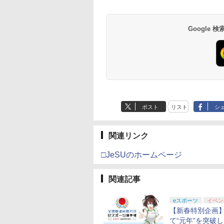
号 2000円|オンラ
チケット 15,000円
ムコントローラー
EL3199 7 [Blu-
ド番号 3000円|オンラ
定】 Logicool G ハン
Gladiate Xbox公式ラ
定】劇場版「僕の心の
ース|オンラインコード
ル・エディション 日本
ヤレス コントローラー
定】劇場版モノノ怪 第
ース -Switch2
Reincarnation -PS5
ド 5,000円 デジタル
限城編 第一章 猗窩
ター 美少女アニメ
語 mother knows
し 液晶 高齢者 単
コード版
ンラインコード版
X Series X|S
インコード版
コン G923 グランツー
イセンス ゲーミング
ヤバイやつ」 Blu-
版
語専用 Console
+ USB-C® ケーブル
三章 蛇神
【特典】プロダクト
ード 【旧 Xbox ギ
来 通常版 [Blu-ray]
er The Animation
breast dvd コンプリー
純 簡単 シンプル
￥6,455
X One Windows
リスモ7 Forza
コントローラー 有線
ray（Amazon.co.jp特
Language: Japanese
(Amazon.co.jp限定オ
ード 封入
カード】 [オンライ
ト box
単3電池 ミニゲーム
Google
000
,000
在庫切れです。
760
￥3,000
￥38,800
￥4,731
￥8,800
￥5,832
￥55,000
￥8,300
￥10,780
￥7,286
￥5,000
￥3,964
/11用 PCコントロー
Horizon 6 G923d
日本正規代理店品
典：Blu-rayスリーブケ
only (CFI-2200B01)
リジナル三方背収納ケ
コード]
大きい GAME ポー
ゲームパッド ホー
6L366AA
ース） [Blu-ray]
ース付きコレクション)
タブル ボケ防止 携
果スティック付き
(オリジナル特典:オリ
帯ゲーム レトロゲー
オゲームコントロ
ジナル巾着＋メーカー
ム ブロックくずし
ー（ブラック）
特典:【坤と離】二振り
の剣、十翼より来た
る！スタジオ描き下ろ
しイラストボード付)
[Blu-ray]
ポスト
リスト
シ
関連リンク
□JeSUのホームページ
関連記事
eスポーツ
イベン
【新春特別企画
て“元年”を突破