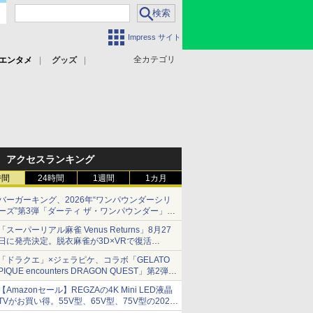
Impress サイト
全カテゴリ
エンタメ
グッズ
アクセスランキング
時間
24時間
1週間
1カ月
バーガーキング、2026年“ワンパウンダーシリ
ーズ”第3弾「ダーティ ザ・ワンパウンダー」を
8月7日発売
「スーパーリアル麻雀 Venus Returns」8月27
「特製ガーリックマヨソース」を使用した超大
日に発売決定。脱衣麻雀が3D×VRで復活
型チーズバーガー
発売から2週間は20%オフになるセールが実施
「ドラクエ」×ジェラピケ、コラボ「GELATO
PIQUE encounters DRAGON QUEST」第2弾が
本日発売
【Amazonセール】REGZAの4K Mini LED液晶
アイスカップに入ったスライムやわたぼう、ベ
TVがお買い得。55V型、65V型、75V型の2026
ビーサタンなどがオリジナルアートで登場
年モデルがラインナップ