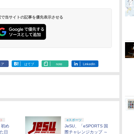
コ
座再
本語・国内専用)
ライブ(CFI-ZDD1J)
ヤレス コントローラー
限城編 第一章 猗窩座再
ド番号 9000円|オンラ
ワイヤレスコントロー
式バッテリー + USB-C
限城編 第一章 猗窩座
ド番号 5000円|オンラ
ワイヤレスコントロー
ヤレス コントローラー
定】劇場版モノノ怪 第
ド番号 1000
トアチケット 10
ワイヤレス 
ノ空女学院ス
ray ブルーレイ
コ
フト
PlayStation 5
(ロボット ホワイト)
来 通常版 [DVD]
インコード版
ラー ミッドナイト ブ
ケーブル
再来 完全生産限定版
インコード版
ラー(CFI-ZCT2J)
(カーボンブラック)
三章 蛇神 (オリジナル
インコード版
オンラインコ
ラー Series 2
イドルクラブ B
￥55,603
ン
ラック(CFI-ZCT2J01)
[Blu-ray]
特典:オリジナル巾着＋
Edition (ホ
Garden Part
 検索で当サイトの記事を優先表示させる
￥11,849
￥7,681
￥3,523
￥9,000
￥10,737
￥2,618
￥8,698
￥5,000
￥10,737
￥8,020
￥9,900
￥1,000
￥10,000
￥18,755
￥8,589
メーカー特典:【坤と
ray（特装限
離】二振りの剣、十翼
より来たる！スタジオ
描き下ろしイラストボ
ード付) [Blu-ray]
ェア
はてブ
note
LinkedIn
ト
eスポーツ
】初め
JeSU、「eSPORTS 国
した日
際チャレンジカップ ～