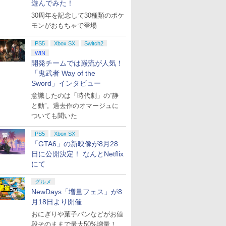
遊んでみた！
30周年を記念して30種類のポケ
モンがおもちゃで登場
PS5
Xbox SX
Switch2
WIN
開発チームでは巌流が人気！
「鬼武者 Way of the
Sword」インタビュー
意識したのは「時代劇」の“静
と動”。過去作のオマージュに
ついても聞いた
PS5
Xbox SX
「GTA6」の新映像が8月28
日に公開決定！ なんとNetflix
にて
グルメ
NewDays「増量フェス」が8
月18日より開催
おにぎりや菓子パンなどがお値
段そのままで最大50%増量！