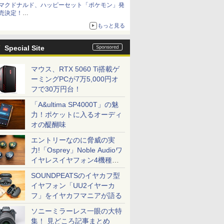
マクドナルド、ハッピーセット「ポケモン」発
売決定！
ポケモン30周年記念で30匹が大集合
もっと見る
Special Site
マウス、RTX 5060 Ti搭載ゲ
ーミングPCが7万5,000円オ
フで30万円台！
「A&ultima SP4000T」の魅
力！ポケットに入るオーディ
オの醍醐味
エントリーなのに脅威の実
力!「Osprey」Noble Audioワ
イヤレスイヤフォン4機種を
一気に聴く
SOUNDPEATSのイヤカフ型
イヤフォン「UU2イヤーカ
フ」をイヤカフマニアが語る
ソニーミラーレス一眼の大特
集！ 見どころ記事まとめ