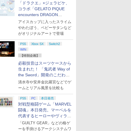
「ドラクエ」×ジェラピケ、
円|オンラ
,000円|
コントロー
クールア
ド番号 500円|オンライ
ル・エディション 日本
Thrustmaster スラス
限城編 第一章 猗窩座再
スパンションパス|オン
トアチケット 3,000円|
ド 2,000円 デジタルコ
蛇神 [Blu-ray]
ド番号 2000円|オンラ
トアチケット 15,000円
ゲームコントローラー
REBEL3199 7 [Blu-
ド番号 30
定】 Logic
Gladiate
定】劇場版
アフター 美少女アニメ
語 mother
コラボ「GELATO PIQUE
ード版
 Core
loom
ンコード版
語専用 (CFI-2200B01)
トマスター TH8S シフ
来 完全生産限定版
ラインコード版
オンラインコード版
ード 【旧 Xbox ギフト
インコード版
|オンラインコード版
XBOX Series X|S
ray]
インコード
コン G92
イセンス 
ヤバイやつ」
After The Animation
breast 
￥9,900
ワイト)
y』Blu-
+ ディスクドライブ
ター - PC、PS4、
[DVD]
カード】 [オンライン
XBOX One Windows
リスモ7 Fo
コントロー
ray（Amaz
encounters DRAGON
ト box
￥500
￥66,849
￥14,141
￥7,828
￥4,400
￥3,000
￥2,000
￥2,000
￥15,000
現在在庫切れです。
￥8,760
￥3,000
￥38,800
￥4,731
￥8,800
定版）
(CFI-ZDD1J) セット
PS5、PS5 Pro、Xbox
コード]
10/11用 PCコントロー
Horizon 6
日本正規代
典：Blu-
QUEST」第2弾が本日発売
アイスカップに入ったスライム
One、Xbox Series X|S
ラーゲームパッド ホー
6L366AA
ース） [Blu
やわたぼう、ベビーサタンなど
対応の高精度 H パター
ル効果スティック付き
がオリジナルアートで登場
ン シフター
ビデオゲームコントロ
ーラー（ブラック）
PS5
Xbox SX
Switch2
WIN
【特別企画】
必殺技音はスーツケースから
生まれた！ 「鬼武者 Way of
the Sword」開発のこだわり
を目撃！
清水寺や安井金比羅宮などでゲ
ームとリアル風景を比較も
PS5
PC
本日発売
対戦型格闘ゲーム「MARVEL
闘魂」本日発売。マーベルを
代表するヒーローやヴィラン
たちが登場
「GUILTY GEAR」などの格ゲ
ーを手掛けるアークシステムワ