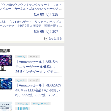
「ウマ娘のウマウマ！ケンタッキー！」フォト
レビュー カーネル・ゴルシのメッセージ入り
パッケージや描き下ろしトレカなどが登場
の伝説 ブ
ルエンタ
【楽天ブックス限定特
【特典】
89
任天堂 マリオカート ワ
【楽天ブックス限定特
315
【特典】アナザーエデ
PLAION 【PS5】
Joy-Con 
【送料無料
pic.x.com/PjnkR9vkXl
 ワイルド
Joshin
典+特典】
STEINS;GATE
ールド【Switch 2】
典+特典】SILENT
ン ビギンズ Nintendo
Resonance: A Plague
パープル/(
荷・新品】
USJ、「バイオハザード」リッカーのポップコ
tch 2
典付】
STEINS;GATE
RE:BOOT PS5版
BEEPAAAAA
HILL: Townfall(アクリ
Switch 2 Edition コレ
Tale Legacy（レゾナ
リーン
しの庭 070
ーンバケツ」を9月9日より販売 頭部が開く仕
tch 2】
T HILL:
RE:BOOT Switch2版
(【早期購入同梱特典】
[BEEPAAAAA]
ルキーホルダー+【早期
クションボックス(【早
ンス：プレイグテイル
￥8,580
￥6,358
￥8,960
￥7,480
￥9,431
￥7,660
￥9,980
￥9,020
組み。味は恐怖を堪のう「味噌フレーバー」
JM-30996
(B2布ポスター「漆原
「STEINS;GATE 変移
購入封入特典】DLCチ
期購入封入特典】シリ
レガシー） [ELJM-
65
207
pic.x.com/81MuXGahVM
]
ントヒル タ
るか」+【早期購入同梱
空間のオクテット」
ラシ)
アルコード)
31004 PS5 レゾナンス
もっと見る
特典】
DLC)
プレイグテイルレガ
「STEINS;GATE 変移
シ-]
空間のオクテット」
新記事
DLC)
7
8
7
9
10
セール
ハード
【Amazonセール】ASUSの
モニターがセール価格に。
26.5インチゲーミングモニタ
ー「ROG Strix OLED
7
7
7
7
8
8
8
8
9
9
9
9
10
10
10
10
セール
ハード
XG27ACDMS」限定モデルも
【Amazonセール】REGZAの
お買い得
ドーサウンドクロック Alarmo [CLO-S-
 燃えよ斬
ルパン三世 トワイライ
ONE PIECE ワンピー
【新品】Nintendo Switch 2 Proコントロ
After...The Animation
Mother Kn
4K Mini LED液晶TVがお買い
モ]
ペシャル
トジェミニの秘密
ス 21STシーズン エッ
ザード レクイエム エディション【任天堂】
ブルーレイ 即納 blu-
DVD 即納 
得。55V型、65V型、75V型
【Blu-ray】 [ 栗田貫一
グヘッド編
ray 最新盤 アフター
complete
の2026年モデルがラインナ
￥11,980
lu-
]
PIECE.25【Blu-ray】 [
ジ・アニメーション
OAV 北米版
アパレル
ゲームグッズ
￥3,609
ップ
￥4,719
￥5,940
￥6,270
】 [ 山田
尾田栄一郎 ]
USA正規品 北米版 新
USA正規品
本日発売
プリペイ
ション ス
 Elite
ライブ！蓮
ニンテンドープリペイ
PlayStation 5 デジタ
【国内正規品】
劇場版「鬼滅の刃」無
ぽこ あ ポケモン エキ
プレイステーション ス
Xbox プリペイドカー
劇場版モノノ怪 第三章
ニンテンドープリペイ
プレイステーション ス
GameSir G7 HE 有線
ヤマトよ永遠に
ニンテンド
【Amazon.
HyperX Cl
【Amazon.
品 日本語 英語 アニメ
少女アニメ