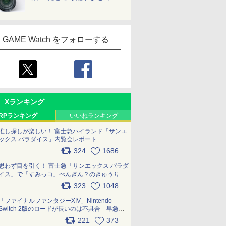
GAME Watch をフォローする
Xランキング
RPランキング
いいねランキング
推し探しが楽しい！ 富士急ハイランド「サンエ
ックス パラダイス」内覧会レポート
pic.x.com/p718c0QB0k
324
1686
思わず目を引く！ 富士急「サンエックス パラダ
イス」で「すみっコ」ぺんぎん？のきゅうりド
ッグを食べてみた イラストそのままのメニュ
323
1048
7
7
8
8
9
9
10
10
ー化に挑戦。これが意外にもおいしい
pic.x.com/Kgl04hZaeg
「ファイナルファンタジーXIV」Nintendo
Switch 2版のロードが長いのは不具合 早急に
アップデートできるよう対応中
221
373
pic.x.com/s9S3nRCAGa