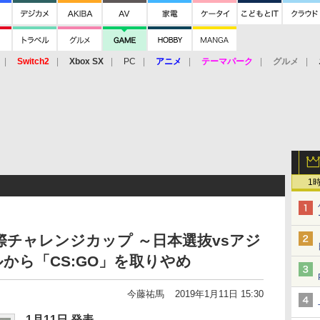
Switch2
Xbox SX
PC
アニメ
テーマパーク
グルメ
 Vita
3DS
アーケード
VR
1
 国際チャレンジカップ ～日本選抜vsアジ
から「CS:GO」を取りやめ
今藤祐馬
2019年1月11日 15:30
1月11日 発表