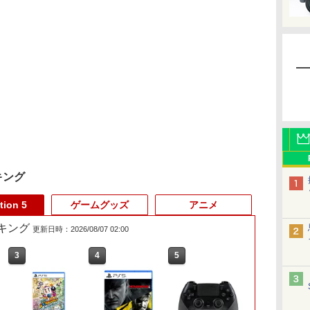
キング
tion 5
ゲームグッズ
アニメ
ランキング
更新日時：2026/08/07 02:00
3
3
4
4
5
5
6
6