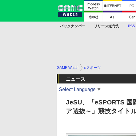
バックナンバー
リリース送付先
PS5
モバイル
eスポーツ
クラウド
PS
GAME Watch
eスポーツ
ニュース
Select Language
▼
JeSU、「eSPORTS
ア選抜～」競技タイトル