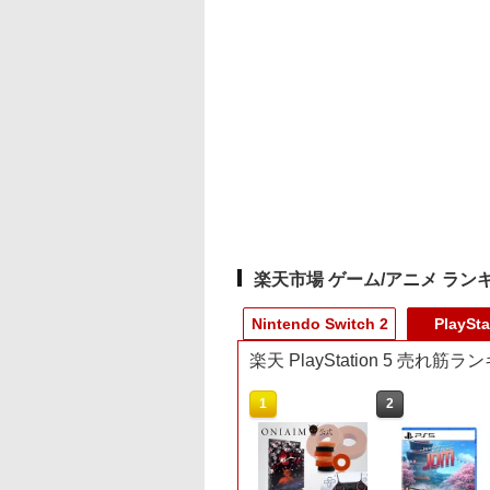
楽天市場 ゲーム/アニメ ラン
Nintendo Switch 2
PlaySta
楽天 PlayStation 5 売れ筋
10
10
1
1
2
2