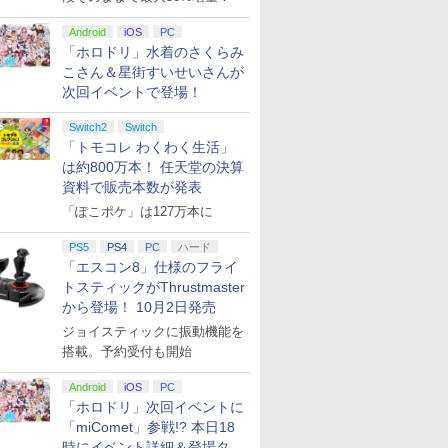
Android
iOS
PC
「ホロドリ」水着のさくらみ
こさん＆星街すいせいさんが
次回イベントで登場！
Switch2
Switch
「トモコレ わくわく生活」
は約800万本！ 任天堂の決算
資料で販売本数が発表
「ぽこポケ」は127万本に
PS5
PS4
PC
ハード
「エスコン8」仕様のフライ
トスティックがThrustmaster
から登場！ 10月2日発売
ジョイスティックに振動機能を
搭載。予約受付も開始
Android
iOS
PC
「ホロドリ」次回イベントに
「miComet」参戦!? 本日18
時にイベント詳細＆登場タレ