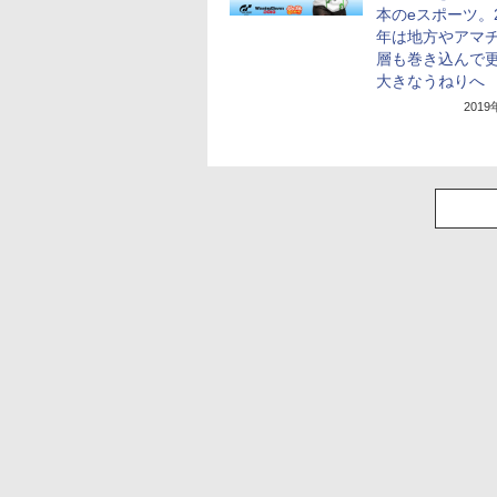
本のeスポーツ。2
年は地方やアマ
層も巻き込んで
大きなうねりへ
201