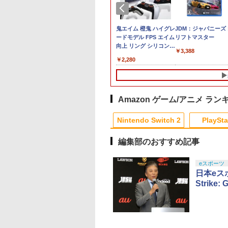
典】アナザーエデ
ION 【PS5】
Joy-Con 2 (L) ライト
【送料無料・即日出
【8/05.8/10限定！お買
鬼エイム 橙鬼 ハイグレ
【8/05.8/10限定！お
JDM：ジャパニーズ
ギンズ Nintendo
onance: A Plague
パープル/(R) ライトグ
荷・新品】PS5 ほの暮
い物マラソン×5のつく
ードモデル FPS エイム
い物マラソン×5のつ
リフトマスター
tch 2 Edition コレ
e Legacy（レゾナ
リーン
しの庭 070119
日｜ポイント最大49.5
向上 リング シリコン製
日｜ポイント最大49.
￥3,388
ョンボックス(【早
：プレイグテイル
倍】【新品】あつまれ
国産 スティック スポン
倍】【新品】あつま
431
660
￥9,980
￥9,020
￥6,156
￥2,280
￥6,156
入封入特典】シリ
シー） [ELJM-
どうぶつの森
ジ PS5 PS4 SWITCH
どうぶつの森
コード)
004 PS5 レゾナンス
Nintendo Switch 2
コントローラー 硬さ3
Nintendo Switch 2
イグテイルレガ
Edition/Switch2【日曜
種類 計6個入り
Edition/Switch2【
日以外即日発送】※レ
日以外即日発送】※
ターパック全国送料無
ターパック全国送料
Amazon ゲーム/アニメ ラン
料
料
10
1
1
2
2
Nintendo Switch 2
PlaySta
編集部のおすすめ記事
10
10
10
10
1
1
1
1
2
2
2
2
eスポーツ
日本eスポ
Strike:
do Switch 2 Proコントローラー バイオハ
r...The Animation
Mother Knows Breast
送料無料【BRICK
【中古】 バグズ・ライ
[Switch 2] ぽこ あ 
【中古】 レミーのお
エム エディション【任天堂】
ーレイ 即納 blu-
DVD 即納 dvd
game テトリス ビ
フ [レンタル落ち]
ケモン エキスパンシ
しいレストラン [レ
y 最新盤 アフター
complete BOX OVA
ッグ ゲーム機】ゲー
[Blu-ray] [ブルーレイ]
ンパス（ダウンロー
タル落ち] [Blu-ray] 
アニメーション
OAV 北米版 ~chibo~
ムウォッチ ゲーム
版）※3,200ポイン
ルーレイ]
940
￥6,270
￥1,680
￥1,080
￥4,400
￥2,188
A正規品 北米版 新
USA正規品 アニメ 美
レトロゲーム 景品
でご利用可
テンドープリペイ
イステーション ス
eSir G7 HE 有線
トよ永遠に
ニンテンドープリペイ
【Amazon.co.jp限
HyperX Clutch
【Amazon.co.jp限
スプラトゥーン レイダ
PlayStation 5 デジタ
【純正品】Xbox ワイ
【Amazon.co.jp限
スプラトゥーン レイ
Beast of
Xbox プリペイドカ
劇場版「鬼滅の刃」
日本語 英語 アニメ
少女アニメ 日本語 英
粗品 携帯 暇つぶ