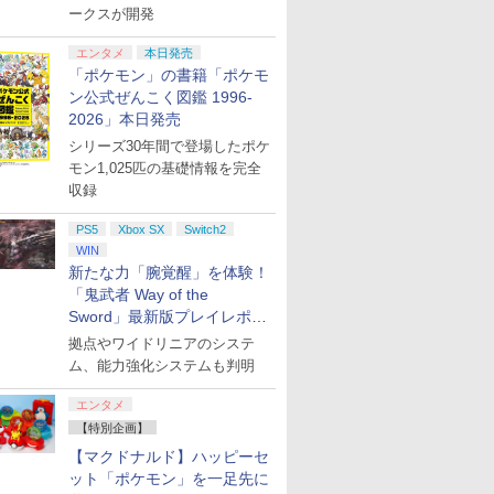
ークスが開発
エンタメ
本日発売
「ポケモン」の書籍「ポケモ
ン公式ぜんこく図鑑 1996-
2026」本日発売
シリーズ30年間で登場したポケ
モン1,025匹の基礎情報を完全
収録
PS5
Xbox SX
Switch2
WIN
新たな力「腕覚醒」を体験！
「鬼武者 Way of the
Sword」最新版プレイレポー
ト
拠点やワイドリニアのシステ
ム、能力強化システムも判明
エンタメ
【特別企画】
【マクドナルド】ハッピーセ
ット「ポケモン」を一足先に