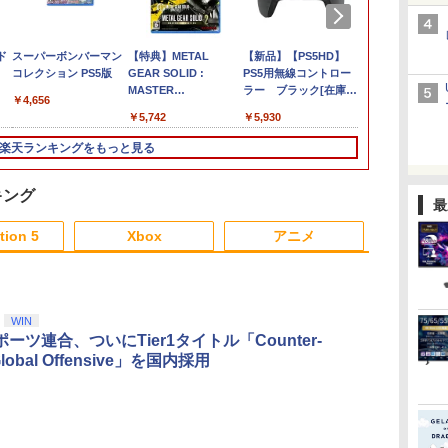
買
ド
Switch2 カービィのエ
スーパーボンバーマン
【特典】ファイナルフ
【特典】METAL
Switch2 保護フィルム
【新品】【PS5HD】
任天堂 ゼルダ
コナミデジタ
く
アライダー BEE-P-
コレクション PS5版
ァンタジー レゾナン
GEAR SOLID :
スイッチ2 保護フィル
PS5用無線コントロー
レス オブ ザ
テインメント 【
5
AAABA
ス Switch2版(【初回
MASTER
ム switch2 フィルム
ラー ブラック[在庫
Nintendo Swi
オリジナル特
￥4,656
れ
封入特典】魔導船＆か
COLLECTION Vol.2
Switch2 ガラスフィル
品]
Edition【Swi
【PS5】SILEN
￥6,680
￥6,910
￥5,742
￥1,000
￥5,930
￥7,620
￥6,350
けだし騎士の応援パッ
PS5版(【早期購入封入
ム スイッチ2 フィルム
NXSPAAAAH
Townfall [EL
ク・かけだし騎士のス
特典】DLCチラシ)
ガイド 貼り付け キッ
[NXSPAAAAH
PS5 サイレ
楽天ランキングをもっと見る
日曜
タートダッシュパック)
ト カバー Switch 2 本
ウンフォ-ル]
レ
体 アクセサリー
無
Nintendo Switch2 ケ
キング
最
ース 可 透明 ブルーラ
3
3
4
4
5
5
6
6
イト カット 99％
tion 5
Xbox
アニメ
FIRME
3
3
3
3
4
4
4
4
5
5
5
5
6
6
6
6
WIN
ーツ連合、ついにTier1タイトル「Counter-
 Global Offensive」を国内採用
ポ
い
【中古】 C55D K
【中古】ファインディ
【中古】MOTHER3
【中古】 モンスターズ
【中古】ドラゴンクエ
The Quest of
任天堂 ニンテン
「ルパン三世
ョ
ン
Apple Lightning USB
ング ニモ＋ファインデ
インク,モンスターズ
ストVII Reimagined -
Wonders
RAAAA アラ-
鉄剣 」TVス
￥5,076
ド
[ブ
3 カメラアダプタ
ィング ドリー（2枚セ
ユニバーシティ (2巻セ
Switch
Parade【Blu-ray】
THE BEST
￥12,670
トま
ット）ブルーレイディ
ット) [レンタル落ち]
SELECTION B
￥4,600
￥2,429
￥2,572
￥6,059
￥3,003
￥3,448
スク〔レンタル落ち〕
[Blu-ray] [ブルーレイ]
ray【Blu-ray
ダ
ー
無
Nintendo Switch 2(日
【純正品】ディスクド
【純正品】Xbox ワイ
劇場版「鬼滅の刃」無
ニンテンドープリペイ
【純正品】DualSense
【純正品】Xbox 充電
劇場版「鬼滅の刃」無
ニンテンドープリペイ
【純正品】DualSense
【純正品】Xbox ワイ
【Amazon.co.jp限
ニンテンドー
プレイステー
【純正品】Xbox
『映画 ラブ
レンタル落ち 中古 Blu-
康雄 ]