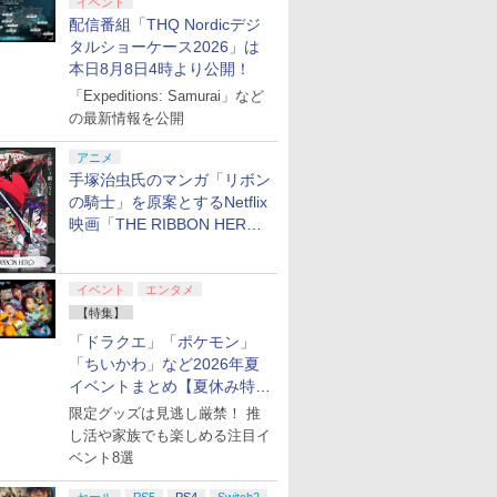
イベント
配信番組「THQ Nordicデジ
タルショーケース2026」は
本日8月8日4時より公開！
「Expeditions: Samurai」など
の最新情報を公開
アニメ
手塚治虫氏のマンガ「リボン
の騎士」を原案とするNetflix
映画「THE RIBBON HERO
リボンヒーロー」本日配信開
始
イベント
エンタメ
【特集】
「ドラクエ」「ポケモン」
「ちいかわ」など2026年夏
イベントまとめ【夏休み特
集】
限定グッズは見逃し厳禁！ 推
し活や家族でも楽しめる注目イ
ベント8選