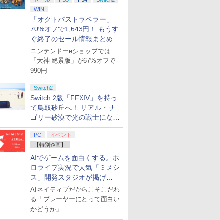
セール
PS5
PS4
Switch2
WIN
「オクトパストラベラー」
70%オフで1,643円！ もうす
ぐ終了のセール情報まとめ
【8月8日更新】
ニンテンドーeショップでは
「大神 絶景版」が67%オフで
990円
Switch2
Switch 2版「FFXIV」を持っ
て鳥取砂丘へ！ リアル・サ
ゴリー砂漠で光の戦士になっ
てみた
PC
イベント
【特別企画】
AIでゲームを面白くする。ホ
ロライブ実況で人気「ミメシ
ス」開発スタジオが掲げ
る“AI活用の信念”とは？【講
AIネイティブだからこそこだわ
演レポート】
る「プレーヤーにとって面白い
かどうか」