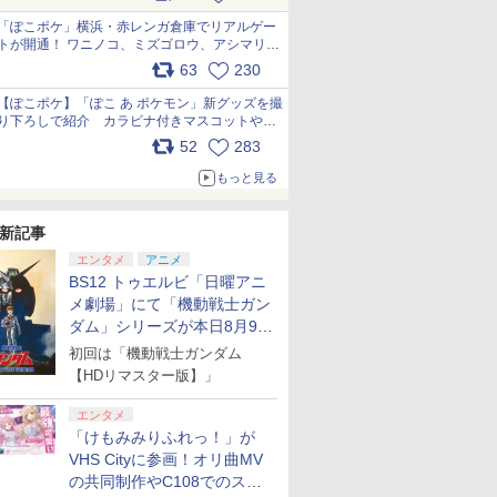
pic.x.com/81MuXGahVM
「ぽこポケ」横浜・赤レンガ倉庫でリアルゲー
トが開通！ ワニノコ、ミズゴロウ、アシマリ登
場シーンをレポート pic.x.com/LDgEByVl6D
63
230
【ぽこポケ】「ぽこ あ ポケモン」新グッズを撮
り下ろしで紹介 カラビナ付きマスコットやス
クエアポーチが仲間入り
52
283
pic.x.com/XmVAgBxaW5
もっと見る
新記事
エンタメ
アニメ
BS12 トゥエルビ「日曜アニ
メ劇場」にて「機動戦士ガン
ダム」シリーズが本日8月9日
から8週連続で放送
初回は「機動戦士ガンダム
【HDリマスター版】」
エンタメ
「けもみみりふれっ！」が
VHS Cityに参画！オリ曲MV
の共同制作やC108でのスペ