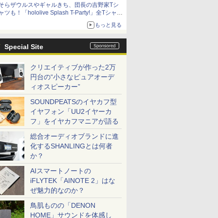
そらザウルスやギャルきち、団長の吉野家Tシ
ャツも！「hololive Splash T-Party!」全Tシャツ
ラインナップ公開＆オンライン販売開始
もっと見る
Special Site
クリエイティブが作った2万
円台の“小さなピュアオーデ
ィオスピーカー”
SOUNDPEATSのイヤカフ型
イヤフォン「UU2イヤーカ
フ」をイヤカフマニアが語る
総合オーディオブランドに進
化するSHANLINGとは何者
か？
AIスマートノートの
iFLYTEK「AINOTE 2」はな
ぜ魅力的なのか？
鳥肌ものの「DENON
HOME」サウンドを体感し