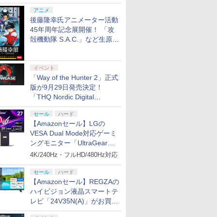
シャルコラボ広告を掲出
アニメ
後藤隆幸氏アニメーター活動
45年周年記念展開催！ 「攻
殻機動隊 S.A.C.」など生原
画、総作画監督修正が展示
イベント
「Way of the Hunter 2」正式
版が9月29日発売決定！
「THQ Nordic Digital
Showcase 2026」まとめ
セール
ハード
【Amazonセール】LGの
VESA Dual Mode対応ゲーミ
ングモニター「UltraGear
27G850A-B」がお買い得！
4K/240Hz・フルHD/480Hz対応
セール
ハード
【Amazonセール】REGZAの
ハイビジョン液晶スマートテ
レビ「24V35N(A)」がお買い
得！