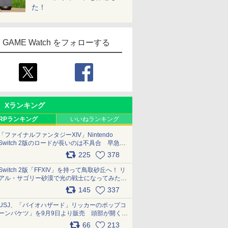
た！
GAME Watch をフォローする
Xランキング
RPランキング
いいねランキング
「ファイナルファンタジーXIV」Nintendo
Switch 2版のロードが長いのは不具合 早急に
アップデートできるよう対応中
225
378
pic.x.com/s9S3nRCAGa
Switch 2版「FFXIV」を持って鳥取砂丘へ！ リ
アル・サゴリー砂漠で光の戦士になってみた
pic.x.com/qyOfL2uv1n
145
337
USJ、「バイオハザード」リッカーのポップコ
ーンバケツ」を9月9日より販売 頭部が開く仕
組み。味は恐怖を堪のう「味噌フレーバー」
66
213