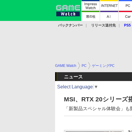
バックナンバー
リリース送付先
PS5
モバイル
eスポーツ
クラウド
PS
GAME Watch
PC
ゲーミングPC
ニュース
Select Language
▼
MSI、RTX 20シリ
「新製品スペシャル体験会」も