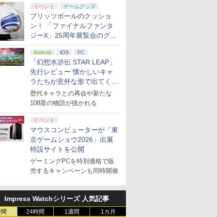
イベント
ゲームグッズ
ブリッツボールのクッショ
ン！ 「ファイナルファンタ
ジーX」25周年展覧会のグッ
ズ情報が公開
Android
iOS
PC
「幻想水滸伝 STAR LEAP」
先行レビュー 懐かしいキャ
ラたちが意外な形で出てくる
シリーズ完全新作！
歴代キャラとの再会や新たな
108星の物語が描かれる
イベント
マウスコンピューターが「東
京ゲームショウ2026」出展
特設サイトを公開
ゲーミングPCを特別価格で販
売するキャンペーンも同時開催
Impress Watchシリーズ 人気記事
時間
24時間
1週間
1カ月