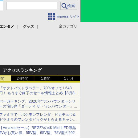
Impress サイト
全カテゴリ
エンタメ
グッズ
アクセスランキング
時間
24時間
1週間
1カ月
「オクトパストラベラー」70%オフで1,643
円！ もうすぐ終了のセール情報まとめ【8月8日
更新】
バーガーキング、2026年“ワンパウンダーシリ
ニンテンドーeショップでは「大神 絶景版」が
ーズ”第3弾「ダーティ ザ・ワンパウンダー」を
67%オフで990円
8月7日発売
ファミマで「ポケモンフレンダ」ピカチュウ&
「特製ガーリックマヨソース」を使用した超大
ゼラオラのフレンダピックがもらえるキャンペ
型チーズバーガー
ーン開催！
【Amazonセール】REGZAの4K Mini LED液晶
TVがお買い得。55V型、65V型、75V型の2026
年モデルがラインナップ