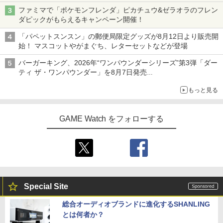
ニンテンドーeショップでは「大神 絶景版」が67%オフで990円
ファミマで「ポケモンフレンダ」ピカチュウ&ゼラオラのフレン
ダピックがもらえるキャンペーン開催！
「パペットスンスン」の郵便局限定グッズが8月12日より販売開
始！ マスコットやがまぐち、レターセットなどが登場
バーガーキング、2026年“ワンパウンダーシリーズ”第3弾「ダー
ティ ザ・ワンパウンダー」を8月7日発売
「特製ガーリックマヨソース」を使用した超大型チーズバーガー
もっと見る
GAME Watch をフォローする
Special Site
総合オーディオブランドに進化するSHANLING
とは何者か？