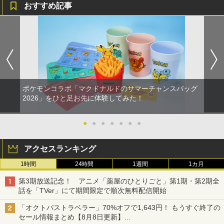
おすすめ記事
ポケモンコラボ「マクドナルドのサマーチャンスバッグ
2026」をひと足お先に体験してみた！
●
●
●
●
●
●
●
アクセスランキング
1時間
24時間
1週間
1カ月
第3期放送記念！ アニメ「薬屋のひとりごと」第1期・第2期全
話を「TVer」にて期間限定で順次無料配信開始
「オクトパストラベラー」70%オフで1,643円！ もうすぐ終了の
セール情報まとめ【8月8日更新】