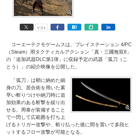
リスト
コーエーテクモゲームスは、プレイステーション 4/PC
（Steam）用タクティカルアクション「真・三國無双8」
の「追加武器DLC第1弾」に収録予定の武器「弧刀（こ
とう）」の紹介映像を公開した。
「弧刀」は鞘に納めた細
身の刀。居合術を用いた素
早い斬りつけや納刀時に追
加効果のある斬撃を繰り出
せる。周泰が装備すること
で一閃して広範囲を打ち上
げるトリガー攻撃や、斬り払った後に間を置いて多段ヒ
ットするフロー攻撃が可能となる。