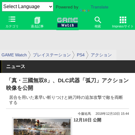
Powered by
Translate
カテゴリ
過去記事
検索
Impressサイト
GAME Watch
プレイステーション
PS4
アクション
ニュース
「真・三國無双8」、DLC武器「弧刀」アクション
映像を公開
居合を用いた素早い斬りつけと納刀時の追加攻撃で敵を両断
する
今藤祐馬
2018年12月10日 15:44
12月10日 公開