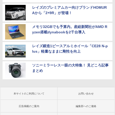
レイズのプレミアムカー向けブランドHOMUR
Aから「2×9R」が登場！
メモリ32GBでも予算内。産経新聞社がAMD R
yzen搭載dynabookを2千台導入
レイズ鍛造1ピースアルミホイール「CE28 N-p
lus」軽量なままに剛性を向上
ソニーミラーレス一眼の大特集！ 見どころ記事
まとめ
本サイトのご利用について
お問い合わせ
広告掲載のご案内
編集部へのご連絡