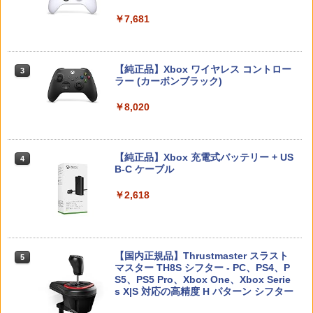
プロダクトコード 封入
￥7,890
￥1,360
￥1,159
￥6,446
￥7,681
アクラス｜Aclass FC/SFC/NEWFC/PC
3
￥7,286
E/MD用 ACアダプタVer.2 SASP-0311
コーエーテクモゲームス 【Switch2】ゼ
【中古】【18歳以上対象】アサシン クリ
【中古】ベイマックス MovieNEX[純正
￥1,400
3
3
3
ルダ無双 封印戦記 通常版 [BEE-P-AA
【純正品】Xbox ワイヤレス コントロー
ード ミラージュソフト:プレイステーシ
ブルーレイ＋純正ケース]
3
GAA NSW2 ゼルダムソウ フウインセン
ラー (カーボンブラック)
ョン5ソフト／アクション・ゲーム
Nintendo Switch 2(日本語・国内専用)
【純正品】ディスクドライブ(CFI-ZDD1
3
キ ツウジョウ]
3
￥1,280
J) PlayStation 5
￥8,020
￥1,620
￥55,491
￥7,900
PS5 Slim / PS5 Pro シリーズ用 横置きス
4
￥11,980
タンド ディスクドライブ 搭載 非搭載 モ
デル 両対応 水平 新型プレステ5 アクセ
サリー 横型スタンド 放熱 PlayStation5
【中古】【Blu−ray】この世界の片隅
【純正品】Xbox 充電式バッテリー + US
PRO FREAK V2 プロフリーク PS5 PS4
4
4
4
◇ALW-GP-525 | プレステ5 プレーステ
【特典】ほの暮しの庭 switch2版(【初
に ブックレット付 / 片渕須直【監督】
B-C ケーブル
NS pro Yellow ( イエロー ) 凸型 FPS 無
4
ーション5 本体 横向き スタンド ゲーム
【純正品】DualSense ワイヤレスコン
回外付特典】切り取れるクリアカード)
ニンテンドープリペイド番号 9000円|オ
4
段階高さ調節 profreek バージョン2 PS4
4
スタンド 横置き コンパクト
トローラー ミッドナイト ブラック(CFI-
ンラインコード版
PS5 nintendo switch プロコン対応【定
￥1,412
￥2,618
ZCT2J01)
形外郵便のみ送料無料】Playstation 5
￥8,118
￥1,480
特許取得済み 日本製 しまリス堂
￥9,000
￥10,737
￥1,999
【中古】 Blu－ray ファインディング・
【国内正規品】Thrustmaster スラスト
5
5
【当店独自で＋P10倍★要エントリー】
Switch2 ケース 即納 スイッチ2 Nintend
ニモ MovieNEX / アニメ / Happinet [Bl
マスター TH8S シフター - PC、PS4、P
ニンテンドープリペイド番号 5000円|オ
5
5
5
【中古】[Switch2] マリオカート ワール
o Switch Lite 対応 スイッチ スイッチツ
u-ray]【宅配便出荷】
【純正品】DualSense ワイヤレスコン
S5、PS5 Pro、Xbox One、Xbox Serie
ンラインコード版
5
ド 任天堂(20250605)
ー ニンテンドー カバー ポーチ キャリン
トローラー(CFI-ZCT2J)
s X|S 対応の高精度 H パターン シフター
PRO FREAK V2 Aoi （通常版）プロフ
5
グケース 新型 ジョイコン ソフト ケーブ
￥1,494
リーク PS5 PS4 NS pro Aoi 凹型 FPS
￥5,000