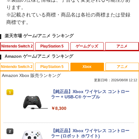
ります。
※記載されている商標・商品名は各社の商標または登録
商標です。
楽天市場 ゲーム/アニメ ランキング
Nintendo Switch 2
PlayStation 5
ゲームグッズ
アニメ
Amazon ゲーム/アニメ ランキング
Nintendo Switch 2
PlayStation 5
Xbox
アニメ
ポケモン 【Switch2】ぽこ あ ポケモン
鬼エイム 指サック ゲーム スマホ ゲーミ
【中古】グレイテストナイン
【中古】2．カンフー・パンダ 3Dスーパ
1
1
1
1
Amazon Xbox 販売ランキング
[POT-P-AAB5A NSW2 ポコ ア ポケモン]
ング FPS 音ゲー 荒野行動 PUBG Apex
ーセット 【ブルーレイ】／ジャック・ブ
更新日時：2026/08/08 12:12
CoD 高感度 銀繊維 手汗対策 鬼サック 6
ラックブルーレイ／海外アニメ・定番ス
￥845
個入り
タジオ
￥7,880
スプラトゥーン レイダース|オンライン
PlayStation 5 デジタル・エディション
【純正品】Xbox ワイヤレス コントロー
1
1
1
コード版
日本語専用 Console Language: Japan
ラー + USB-C® ケーブル
￥1,280
￥789
ese only (CFI-2200B01)
【中古】Splatoon 2 (スプラトゥーン2)
2
￥5,832
￥8,300
- Switch
￥55,000
桃太郎電鉄2 〜あなたの町も きっとあ
2
る〜 Nintendo Switch 2 Edition 東日本
【中古】Wo Long： Fallen Dynastyソ
【バーゲンセール】【中古】Blu-ray▼
￥1,253
2
2
編＋西日本編 【Switch2】 NXS-P-A8K
フト:プレイステーション5ソフト／ロー
サマーウォーズ ブルーレイディスク レ
RD
【純正品】Xbox ワイヤレス コントロー
ルプレイング・ゲーム
ンタル落ち
2
スプラトゥーン レイダース -Switch2
Beast of Reincarnation -PS5 【特典】
ラー (ロボット ホワイト)
2
2