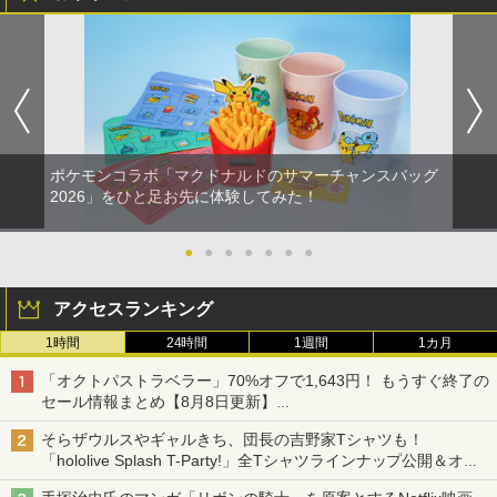
ポケモンコラボ「マクドナルドのサマーチャンスバッグ
2026」をひと足お先に体験してみた！
●
●
●
●
●
●
●
アクセスランキング
1時間
24時間
1週間
1カ月
「オクトパストラベラー」70%オフで1,643円！ もうすぐ終了の
セール情報まとめ【8月8日更新】
ニンテンドーeショップでは「大神 絶景版」が67%オフで990円
そらザウルスやギャルきち、団長の吉野家Tシャツも！
「hololive Splash T-Party!」全Tシャツラインナップ公開＆オン
ライン販売開始