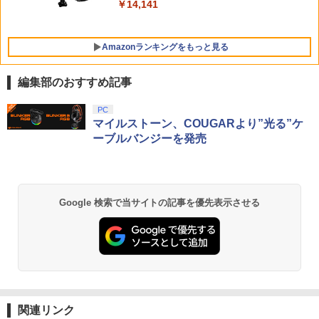
ルなど 収納可能 ギフト プレゼント シン
￥8,280
￥10,737
￥14,141
無段階高さ調節 profreek バージョン2 P
プル 無地 黒 ピンク 黄色 赤 青 送料無料
S4 PS5 nintendo switch プロコン対応
【定形外郵便のみ送料無料】Playstatio
￥1,100
n 5 特許取得済み 日本製 しまリス堂
Amazonランキングをもっと見る
￥1,999
編集部のおすすめ記事
劇場版「鬼滅の刃」無限城編 第一章 猗
PC
1
窩座再来 通常版 [Blu-ray]
マイルストーン、COUGARより”光る”ケ
ーブルバンジーを発売
￥3,982
Google 検索で当サイトの記事を優先表示させる
劇場版「鬼滅の刃」無限城編 第一章 猗
2
窩座再来 通常版 [DVD]
￥3,523
関連リンク
【Amazon.co.jp限定】劇場版モノノ怪
3