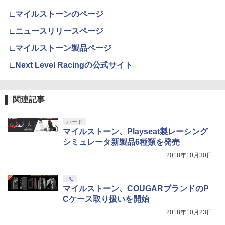
第三章 蛇神 (Amazon.co.jp限定オリジ
ナル三方背収納ケース付きコレクション)
□マイルストーンのページ
(オリジナル特典:オリジナル巾着＋メー
カー特典:【坤と離】二振りの剣、十翼よ
□ニュースリリースページ
り来たる！スタジオ描き下ろしイラスト
ボード付) [Blu-ray]
□マイルストーン製品ページ
￥10,780
□Next Level Racingの公式サイト
関連記事
劇場版「鬼滅の刃」無限城編 第一章 猗
4
窩座再来 完全生産限定版 [Blu-ray]
ハード
￥8,698
マイルストーン、Playseat製レーシング
シミュレータ新製品6種類を発売
2018年10月30日
【Amazon.co.jp限定】劇場版モノノ怪
5
第三章 蛇神 (オリジナル特典:オリジナル
PC
巾着＋メーカー特典:【坤と離】二振りの
マイルストーン、COUGARブランドのP
剣、十翼より来たる！スタジオ描き下ろ
Cケース取り扱いを開始
しイラストボード付) [DVD]
2018年10月23日
￥8,800