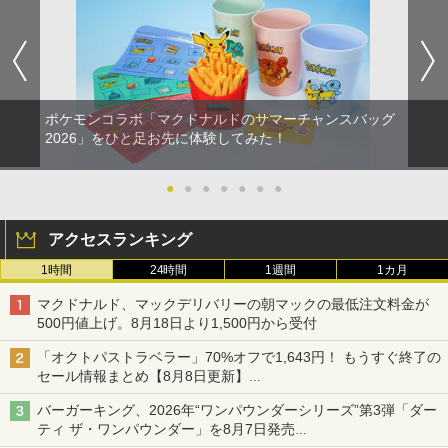
ポケモンコラボ「マクドナルドのサマーチャンスバッグ
2026」をひと足お先に体験してみた！
●
●
●
●
●
●
●
アクセスランキング
1時間
24時間
1週間
1カ月
マクドナルド、マックデリバリーの朝マックの最低注文料金が
500円値上げ。8月18日より1,500円から受付
「オクトパストラベラー」70%オフで1,643円！ もうすぐ終了の
セール情報まとめ【8月8日更新】
ニンテンドーeショップでは「大神 絶景版」が67%オフで990円
バーガーキング、2026年“ワンパウンダーシリーズ”第3弾「ダー
ティ ザ・ワンパウンダー」を8月7日発売