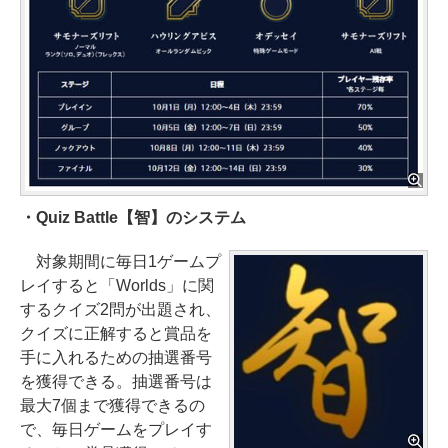
・Quiz Battle【智】のシステム
対象期間に毎日1ゲームプ
レイすると「Worlds」に関
するクイズ2問が出題され、
クイズに正解すると賞品を
手に入れるための抽選番号
を獲得できる。抽選番号は
最大7個まで獲得できるの
で、毎日ゲームをプレイす