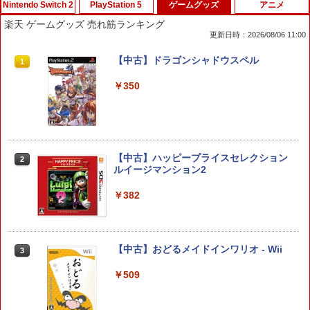
Nintendo Switch 2
PlayStation 5
ゲームグッズ
アニメ
楽天 ゲームグッズ 売れ筋ランキング
更新日時：2026/08/06 11:00
Switch2 冷却ファン Nintendo switch 2
【中古】【18歳以上対象】Saints Row
【中古】ドラゴンシャドウスペル
1
1
1
ドック 対応 スイッチ2 NS2 ドック 放熱
(セインツロウ)ソフト:プレイステーショ
ベース 冷却スタンド クーリングファン
ン5ソフト／アクション・ゲーム
￥350
圧送式 デュアルターボファン 自動ON/O
FF 3段階速度 静音設計 TVモード 熱対策
￥410
オーバーヒート防止 ゲーム機 周辺機器
ナノテープ付属 switch2 本体
￥2,999
【中古】ハッピープライスセレクション
【大容量】SILENT HILL f PS5対応 LIP1
2
2
ルイージマンション2
708 互換 バッテリー【PSE基準検品】ワ
イヤレスコントローラー SONY対応 ロワ
ジャパン アストロボット Destiny 2
￥382
任天堂純正品 Nintendo Switch タッチ
2
ペン Switch Switch2 スイッチ スイッチ
￥1,780
2 タッチペン 純正 スタイラスペン Ninte
ndo ニンテンドースイッチ ニンテンド
【中古】おどるメイドインワリオ - Wii
3
ースイッチ2 静電式 タッチ操作 ゲームア
クセサリー 正規品 4902370543421
STRASSE RCZ01用 コントローラーホル
3
￥509
ダー 左側 左右兼用 ゲームパッド PS4 P
￥3,450
S5 コントローラースタンド ゲームパッ
ド 収納[コックピット レースゲーム]