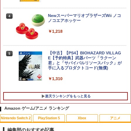
￥2,981
テーブルモード専用 ポータブルUSBハブ
3
NewスーパーマリオブラザーズWii ノコ
4
スタンド 2ポート for Nintendo Switch
ノコエアホッケー
2
【特典】AKIBA LOST PS5版(【初回封
4
￥1,218
￥3,980
入特典】ゲーム内デジタルアイテム（特
典スチル画像）)
￥5,507
【中古】【PS4】BIOHAZARD VILLAG
5
【特典】アナザーエデン ビギンズ Ninte
4
E【予約特典】武器パーツ「ラクーン
ndo Switch 2 Edition(【早期購入封入
君」と「サバイバルリソースパック」が
特典】シリアルコード)
手に入るプロダクトコード(無償)
【店内全品P10倍 8/4〜要エントリー】
5
￥4,931
【中古】[PS5] プラグマタ(PRAGMATA)
￥1,310
通常版 カプコン(20260417)
￥5,640
アークシステムワークス 【Switch2】デ
楽天ランキングをもっと見る
5
イヴ・ザ・ダイバー COMPLETE EDITI
ON [NXS-P-A8XTC NSW2 デイブ ザ ダ
Amazon ゲーム/アニメ ランキング
イバ- コンプリ-ト エディション]
Nintendo Switch 2
PlayStation 5
Xbox
アニメ
￥5,740
【中古】カーズ MovieNEX [純正ブルー
1
レイ＋純正ケース]
編集部のおすすめ記事