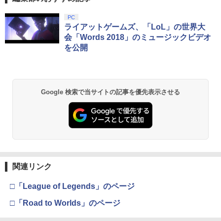
￥1,780
スプラトゥーン レイダース|オンライン
PlayStation 5 デジタル・エディション
Xbox プリペイドカード 10,000円 デジ
劇場版「鬼滅の刃」無限城編 第一章 猗
PC
1
1
1
1
コード版
日本語専用 Console Language: Japan
タルコード 【旧 Xbox ギフトカード】
窩座再来 通常版 [Blu-ray]
ライアットゲームズ、「LoL」の世界大
ese only (CFI-2200B01)
[オンラインコード]
会「Words 2018」のミュージックビデオ
￥5,832
￥3,964
を公開
￥55,000
￥10,000
劇場版 鬼滅の刃 無限城編 第一章
2
猗窩座再来 (完全生産限定版／本編154分
＋特典178分／輸出不可/本編Blu-ray+2C
D＋特典Blu-ray)[ANZX-18501]【発売
スプラトゥーン レイダース -Switch2
劇場版「鬼滅の刃」無限城編 第一章 猗
日】2026/7/29【Blu-rayDisc】
Beast of Reincarnation -PS5 【特典】
Xbox プリペイドカード 3,000円 デジタ
2
2
2
2
Google 検索で当サイトの記事を優先表示させる
窩座再来 通常版 [DVD]
プロダクトコード 封入
ルコード 【旧 Xbox ギフトカード】 [オ
ンラインコード]
￥6,455
￥11,000
￥3,523
￥7,286
￥3,000
転生したら第七王子だったので、気まま
3
に魔術を極めます 第2期 1《特装限定
Nintendo Switch 2(日本語・国内専用)
劇場版「鬼滅の刃」無限城編 第一章 猗
【純正品】ディスクドライブ(CFI-ZDD1
3
3
版》 (初回限定) 【Blu-ray】
Xbox プリペイドカード 1,000円 デジタ
3
3
窩座再来 完全生産限定版 [Blu-ray]
J) PlayStation 5
関連リンク
ルコード 【旧 Xbox ギフトカード】 [オ
￥55,095
ンラインコード]
￥17,424
￥8,698
￥11,849
□「League of Legends」のページ
￥1,000
□「Road to Worlds」のページ
【楽天ブックス限定連動購入特典】『無
4
【純正品】DualSense ワイヤレスコン
職転生3 ～異世界行ったら本気だす～』
4