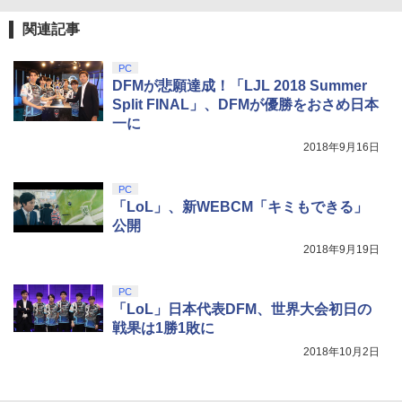
ニンテンドープリペイド番号 9000円|オ
4
『映画 ラブライブ！蓮ノ空女学院スクー
4
トローラー ミッドナイト ブラック(CFI-
Chapter 1 (初回生産限定版)【Blu-ray】
【純正品】Xbox ワイヤレス コントロー
ンラインコード版
4
ルアイドルクラブ Bloom Garden Part
ZCT2J01)
関連記事
(描き下ろしアクリルスタンド(描き下ろ
ラー + USB-C® ケーブル
y』Blu-ray（特装限定版）
しキャラクター：シルフィエット・グレ
￥9,000
イラット)) [ 内山夕実 ]
￥10,737
￥8,300
PC
￥8,589
DFMが悲願達成！「LJL 2018 Summer
￥17,600
Split FINAL」、DFMが優勝をおさめ日本
ニンテンドープリペイド番号 5000円|オ
5
一に
【純正品】DualSense ワイヤレスコン
Xbox プリペイドカード 5,000円 デジタ
ンラインコード版
5
5
劇場版「鬼滅の刃」無限城編 第一章 猗
5
トローラー(CFI-ZCT2J)
ルコード 【旧 Xbox ギフトカード】 [オ
2018年9月16日
窩座再来 完全生産限定版 [DVD]
【楽天ブックス限定連動購入特典】『無
ンラインコード]
5
￥5,000
職転生3 ～異世界行ったら本気だす～』
￥10,737
￥7,828
Chapter 2 (初回生産限定版)【Blu-ray】
PC
￥5,000
(描き下ろしアクリルスタンド(描き下ろ
「LoL」、新WEBCM「キミもできる」
しキャラクター：シルフィエット・グレ
公開
イラット)) [ 内山夕実 ]
2018年9月19日
￥17,600
PC
「LoL」日本代表DFM、世界大会初日の
戦果は1勝1敗に
2018年10月2日