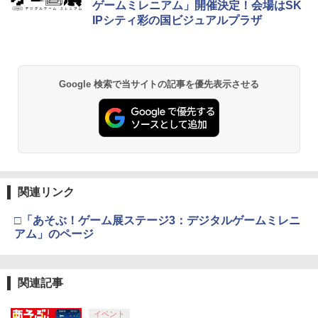
ese only (CFI-2200B01)
ゲームミレニアム」開催決定！会場はSK
￥5,832
￥8,300
￥3,982
IPシティ彩の国ビジュアルプラザ
ミュージカル『刀剣乱舞』 ～静かなる夜
2
Switch2用 温度モニターファン
KontrolFreek コントロールフリーク FP
2
2
￥55,000
半の寝ざめ～【Blu-ray】 [ ミュージカル
Sフリーク Galaxy PlayStation 4 PS4 a
『刀剣乱舞』 ]
nd PlayStation 5 PS5 | Performance T
￥3,224
humbsticks 旧バージョン 3つ爪
【純正品】Xbox ワイヤレス コントロー
2
￥7,821
スプラトゥーン レイダース -Switch2
劇場版「鬼滅の刃」無限城編 第一章 猗
Beast of Reincarnation -PS5 【特典】
ラー (ロボット ホワイト)
2
2
2
Google 検索で当サイトの記事を優先表示させる
￥1,750
窩座再来 通常版 [DVD]
プロダクトコード 封入
￥6,449
￥7,681
￥3,523
￥7,286
ヤマトよ永遠に REBEL3199 7＜最終巻
3
【お買い物マラソン期間限定♪最大30％O
3
＞【Blu-ray】 [ 西崎義展 ]
FF】【tomtoc公式店】 Switch 2対応 ハ
＼10％OFFクーポン／PS5用 冷却ファン
3
ードケース FancyCase-G05 Nintendo
クーリングファン 冷却装置 USBクーラ
【純正品】Xbox ワイヤレス コントロー
3
￥8,751
2025年 スイッチ2モデル用 スリムケース
ー 外付け 自動冷却ファン 三つファン 急
ラー (カーボンブラック)
持ち運び キャリングケース 耐衝撃 薄型
速冷却 静音 装着簡単 排熱 熱対策 USB
Nintendo Switch 2(日本語・国内専用)
【Amazon.co.jp限定】劇場版モノノ怪
【純正品】ディスクドライブ(CFI-ZDD1
3
3
3
ハードポーチ ゲームカード12枚収納 ア
ポート 省スペース 耐久性 プレイステー
第三章 蛇神 (Amazon.co.jp限定オリジ
J) PlayStation 5
関連リンク
￥8,020
クセサリーポーチ
ション5対応 ディスク版 デジタル版の両
ナル三方背収納ケース付きコレクション)
￥55,491
方に対応
銀河英雄伝説 Blu-ray BOX スタンダー
4
(オリジナル特典:オリジナル巾着＋メー
￥11,980
□「あそぶ！ゲーム展ステージ3：デジタルゲームミレニ
ドエディション 1【Blu-ray】 [ 堀川亮 ]
￥2,653
カー特典:【坤と離】二振りの剣、十翼よ
アム」のページ
￥2,680
り来たる！スタジオ描き下ろしイラスト
【純正品】Xbox 充電式バッテリー + US
4
￥16,368
ボード付) [Blu-ray]
B-C ケーブル
【純正品】DualSense ワイヤレスコン
ニンテンドープリペイド番号 9000円|オ
4
4
【顧客満足度98.3%】 Switch2 ケース
￥10,780
4
トローラー ミッドナイト ブラック(CFI-
関連記事
ンラインコード版
￥2,618
大容量 Switch2/Switch通常モデル/Swit
【特典】テイルズ オブ エターニア リマ
4
ZCT2J01)
ch lite/Switch 有機ELモテルに対応 収納
スター PS5版(【早期購入特典】超冒険
￥9,000
バッグ 防水 防塵 耐衝撃 持ち運び便利 ポ
銀河英雄伝説 Blu-ray BOX スタンダー
お役立ちセット)
5
イベント