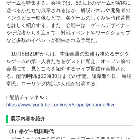
ゲームを特集する。会場では、50以上のゲームが実際に
遊べるかたちで展示されるほか、解説パネルや開発者の
インタビュー映像などで、各ゲームのしくみや時代背景
も詳しく紹介する。また、会期中は、ゲームデザイナー
や研究者たちを迎えて、対戦イベントやワークショップ
など多数のイベントが開催される予定だ。
10月5日21時からは、本企画展の監修も務めるデジタ
ルゲームの第一人者たちをゲストに迎え、オープン前の
会場にて、見どころを紹介するライブ配信が実施され
る。配信時間は22時30分までの予定。遠藤雅伸氏、馬場
章氏、ローリング内沢さん他が出演する。
□配信チャンネル：
https://www.youtube.com/user/skipcitychannel/live
展示内容を紹介
（1）格ゲー戦国時代
ゲームセンターを中心に、一大ブームを巻き起こした