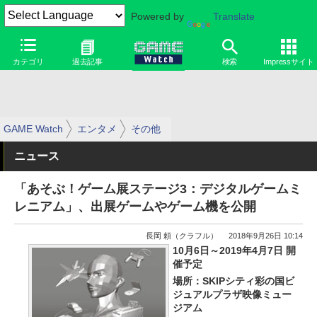
Powered by
Translate
カテゴリ
過去記事
検索
Impressサイト
GAME Watch
エンタメ
その他
ニュース
「あそぶ！ゲーム展ステージ3：デジタルゲームミ
レニアム」、出展ゲームやゲーム機を公開
長岡 頼（クラフル）
2018年9月26日 10:14
10月6日～2019年4月7日 開
催予定
場所：SKIPシティ彩の国ビ
ジュアルプラザ映像ミュー
ジアム