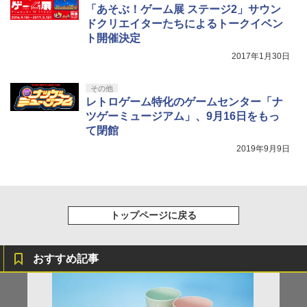
￥10,737
ーチ スタンド/コントローラー/カード/ド
ドエディション 4【Blu-ray】 [ 堀川亮 ]
「あそぶ！ゲーム展 ステージ2」サウン
劇場版「鬼滅の刃」無限城編 第一章 猗
4
ックなど収納可能 カバー 収納ボックス
￥3,484
窩座再来 完全生産限定版 [Blu-ray]
ドクリエイターたちによるトークイベン
【国内正規品】Thrustmaster スラスト
5
￥21,824
ト開催決定
マスター TH8S シフター - PC、PS4、P
ニンテンドープリペイド番号 5000円|オ
￥2,880
5
￥8,698
【純正品】DualSense ワイヤレスコン
S5、PS5 Pro、Xbox One、Xbox Serie
ンラインコード版
5
2017年1月30日
トローラー(CFI-ZCT2J)
s X|S 対応の高精度 H パターン シフター
【新品】Battlefield 6（バトルフィール
5
￥5,000
ド6） 【初回特典】 DLC「トゥームスト
￥10,737
￥14,141
その他
Nintendo Switch 2 ACアダプター
ーンパック」 同梱 PlayStation5 (PS5)
5
レトロゲーム特化のゲームセンター「ナ
[ゲームソフト]
『映画 ラブライブ！蓮ノ空女学院スクー
5
ツゲーミュージアム」、9月16日をもっ
￥3,974
ルアイドルクラブ Bloom Garden Part
y』Blu-ray（特装限定版）
￥4,480
て閉館
2019年9月9日
￥8,589
トップページに戻る
おすすめ記事