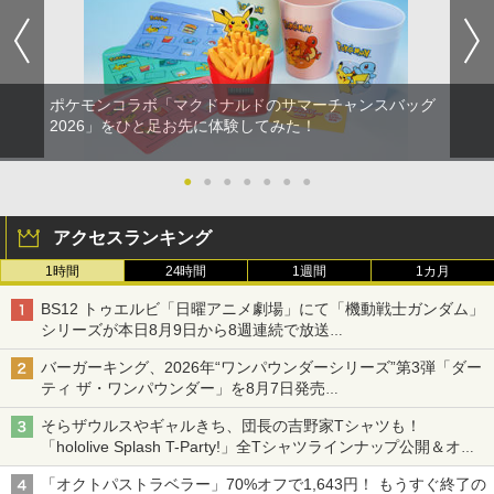
ポケモンコラボ「マクドナルドのサマーチャンスバッグ
2026」をひと足お先に体験してみた！
●
●
●
●
●
●
●
アクセスランキング
1時間
24時間
1週間
1カ月
BS12 トゥエルビ「日曜アニメ劇場」にて「機動戦士ガンダム」
シリーズが本日8月9日から8週連続で放送
初回は「機動戦士ガンダム【HDリマスター版】」
バーガーキング、2026年“ワンパウンダーシリーズ”第3弾「ダー
ティ ザ・ワンパウンダー」を8月7日発売
「特製ガーリックマヨソース」を使用した超大型チーズバーガー
そらザウルスやギャルきち、団長の吉野家Tシャツも！
「hololive Splash T-Party!」全Tシャツラインナップ公開＆オン
ライン販売開始
「オクトパストラベラー」70%オフで1,643円！ もうすぐ終了の