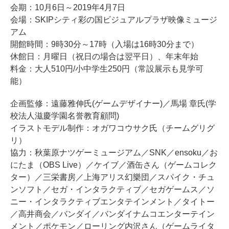
会期：10月6日～2019年4月7日
会場：SKIPシティ彩の国ビジュアルプラザ映像ミュージ
アム
開館時間：9時30分～17時（入場は16時30分まで）
休館日：月曜日（祝日の場合は翌平日）、年末年始
料金：大人510円/小中学生250円（常設展示も見学可
能）
企画監修：遠藤雅伸氏(ゲームデザイナー)／馬場 章氏(学
校法人滋慶学園名誉教育顧問)
イラストモデル制作：オガワコウサク氏（チームグリグ
リ）
協力：秋葉原ナツゲーミュージアム／SNK／ensoku／お
にたま（OBS Live）／ケイブ／酒缶さん（ゲームコレク
ター）／三栄書房／上海アリス幻樂団／スパイク・チュ
ンソフト／セガ・インタラクティブ／セガゲームス／ソ
ニー・インタラクティブエンタテインメント／タイトー
／高井商会／バンダイ／バンダイナムコエンターテイン
メント／ポケモン／ローリング内沢さん（ゲームライタ