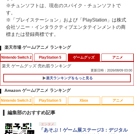
※チュンソフトは、現在のスパイク・チュンソフトで
す。
※「プレイステーション」および「PlayStation」は株式
会社ソニー・インタラクティブエンタテインメントの商
標または登録商標です。
楽天市場 ゲーム/アニメ ランキング
Nintendo Switch 2
PlayStation 5
ゲームグッズ
アニメ
楽天 ゲームグッズ 売れ筋ランキング
更新日時：2026/08/09 03:00
楽天ランキングをもっと見る
【7週連続1位】inklink公式 Switch / Sw
シリコンタイプ デュアルセンス ps5用
1
1
itch2 コントローラー 最新モデル 最新フ
【PS5コントローラー用シリコンケー
Amazon ゲーム/アニメ ランキング
ァームウェア プロコン プロコン2 プロコ
ス】デュアルセンス ps5 コントローラー
ントローラー スイッチ2 スイッチ Switc
カバー ps5 dualsense ゲーム 保護ケー
Nintendo Switch 2
PlayStation 5
Xbox
アニメ
h コントローラー ワイヤレスコントロー
ス 守る 透明 シンプル ブルー レッド ホ
花緑青が明ける日に 豪華版 セル【Blu-r
1
ラー 連射機能 ワイヤレス switch2コン
ワイト ブラック プレイステーション5 プ
ay】 [ 四宮義俊 ]
トローラ Switch2コントローラー
レステ5 直送w【送料無料】[M便 1/3]
編集部のおすすめ記事
￥6,692
￥2,960
￥580
スプラトゥーン レイダース|オンライン
PlayStation 5 デジタル・エディション
【純正品】Xbox ワイヤレス コントロー
劇場版「鬼滅の刃」無限城編 第一章 猗
エンタメ
1
1
1
1
コード版
日本語専用 Console Language: Japan
ラー + USB-C® ケーブル
窩座再来 通常版 [Blu-ray]
「あそぶ！ゲーム展ステージ3：デジタル