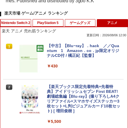
mes. Published and distributed by 3goo K.K
楽天市場 ゲーム/アニメ ランキング
Nintendo Switch 2
PlayStation 5
ゲームグッズ
アニメ
楽天 アニメ 売れ筋ランキング
更新日時：2026/08/06 12:00
スーパーマリオブラザーズ ワンダー Nin
鬼エイム 指サック ゲーム スマホ ゲーミ
【中古】クラッシュバンディクーレーシ
【中古】【Blu−ray】．hack ／／Qua
1
1
1
1
tendo Switch 2 Edition ＋ みんなでリ
ング FPS 音ゲー 荒野行動 PUBG Apex
ング
ntum 1 Amazon．co．jp限定オリジ
ンリンパーク NXS-P-AQMXB SW2 任天
CoD 高感度 銀繊維 手汗対策 鬼サック 6
ナルCD付 / 橘正紀【監督】
堂 [Switch 2 ソフト]
個入り
￥584
￥430
￥8,280
￥1,280
【中古】メモリーズオフ ~それから~ 通
【楽天ブックス限定先着特典+先着特
2
2
常版
Samsung microSD Express Card 256
ソニー・インタラクティブエンタテイン
典】アイドリッシュセブン First BEAT!
2
2
GB for Nintendo Switch 2 BEE-A-SD0
メント 【PS5】DualSense(TM)充電ス
劇場総集編【Blu-ray】(撮り下ろしA4ク
1B
タンド [CFI-ZDS1J PS5 デュアルセンス
リアファイル+スマホサイズステッカー3
￥660
ジュウデンスタンド]
枚セット+L判ビジュアルカード10枚セッ
ト) [ 増田俊樹 ]
￥8,479
￥3,820
￥5,500
【中古】PS2 楽勝！パチスロ宣言3リオ
3