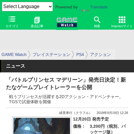
Powered by
Translate
カテゴリ
過去記事
検索
Impressサイト
GAME Watch
プレイステーション
PS4
アクション
ニュース
「バトルプリンセス マデリーン」発売日決定！新
たなゲームプレイトレーラーを公開
戦うプリンセスが活躍する2Dアクション・アドベンチャー。
TGSで試遊体験を開催
緑里孝行（クラフル）
2018年9月19日 12:28
12月20日 発売予定
価格：
3,200円（税別、パ
ッケージ版）