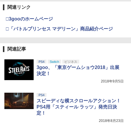
Nintendo Switch 2(日本語・国内専用)
劇場版「鬼滅の刃」無限城編 第一章 猗
【純正品】ディスクドライブ(CFI-ZDD1
3
3
【純正品】Xbox ワイヤレス コントロー
3
3
窩座再来 完全生産限定版 [Blu-ray]
J) PlayStation 5
関連リンク
ラー + USB-C® ケーブル
￥55,603
￥8,698
￥11,849
￥8,300
□3gooのホームページ
□「バトルプリンセス マデリーン」商品紹介ページ
【純正品】DualSense ワイヤレスコン
Xbox プリペイドカード 5,000円 デジタ
ニンテンドープリペイド番号 9000円|オ
4
4
4
『映画 ラブライブ！蓮ノ空女学院スクー
4
トローラー ミッドナイト ブラック(CFI-
ルコード 【旧 Xbox ギフトカード】 [オ
ンラインコード版
ルアイドルクラブ Bloom Garden Part
ZCT2J01)
関連記事
ンラインコード]
y』Blu-ray（特装限定版）
￥9,000
￥10,737
￥5,000
PS4
Switch
ビジネス
￥8,589
3goo、「東京ゲームショウ2018」出展
決定！
ニンテンドープリペイド番号 5000円|オ
5
【純正品】DualSense ワイヤレスコン
【純正品】Xbox ワイヤレス コントロー
2018年9月5日
ンラインコード版
5
5
劇場版「鬼滅の刃」無限城編 第一章 猗
5
トローラー(CFI-ZCT2J)
ラー (ロボット ホワイト)
窩座再来 完全生産限定版 [DVD]
￥5,000
PS4
￥10,737
￥7,681
￥7,828
スピーディな横スクロールアクション！
PS4用「スティール ラッツ」発売日決
定！
2018年8月23日