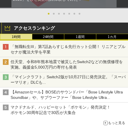
●
●
●
●
●
●
●
アクセスランキング
1時間
24時間
1週間
1カ月
「無職転生III」第7話あらすじ＆先行カット公開！ リニアとプル
セナが魔法大学を卒業
任天堂、令和8年熊本地震で被災したSwitch2などの無償修理を
実施。義援金5,000万円の寄付も発表
「マインクラフト」Switch2版が10月27日に発売決定。「スーパ
ーマリオ」DLCも
Switch版からのアップグレードも可能に
【Amazonセール】BOSEのサウンドバー「Bose Lifestyle Ultra
Soundbar」や、サブウーファー「Bose Lifestyle Ultra
Subwoofer」などお買い得！
マクドナルド、ハッピーセット「ポケモン」発売決定！
ポケモン30周年記念で30匹が大集合
もっと見る