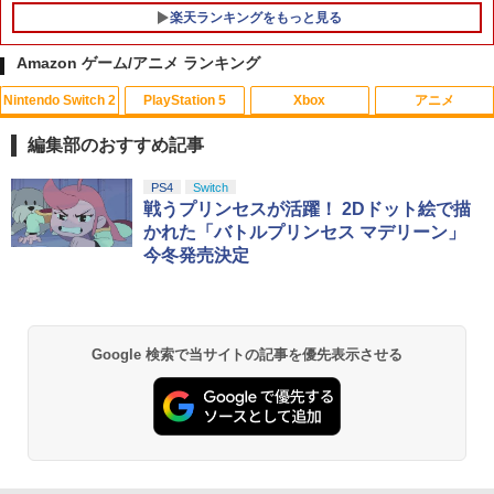
楽天ランキングをもっと見る
Amazon ゲーム/アニメ ランキング
Nintendo Switch 2
PlayStation 5
Xbox
アニメ
編集部のおすすめ記事
スプラトゥーン レイダース|オンライン
PlayStation 5 デジタル・エディション
Xbox プリペイドカード 10,000円 デジ
劇場版「鬼滅の刃」無限城編 第一章 猗
PS4
Switch
1
1
1
1
コード版
日本語専用 Console Language: Japan
タルコード 【旧 Xbox ギフトカード】
窩座再来 通常版 [Blu-ray]
戦うプリンセスが活躍！ 2Dドット絵で描
ese only (CFI-2200B01)
[オンラインコード]
かれた「バトルプリンセス マデリーン」
￥5,832
￥3,964
今冬発売決定
￥55,000
￥10,000
スプラトゥーン レイダース -Switch2
劇場版「鬼滅の刃」無限城編 第一章 猗
Beast of Reincarnation -PS5 【特典】
Xbox プリペイドカード 1,000円 デジタ
2
2
2
2
Google 検索で当サイトの記事を優先表示させる
窩座再来 通常版 [DVD]
プロダクトコード 封入
ルコード 【旧 Xbox ギフトカード】 [オ
ンラインコード]
￥6,455
￥3,523
￥7,286
￥1,000