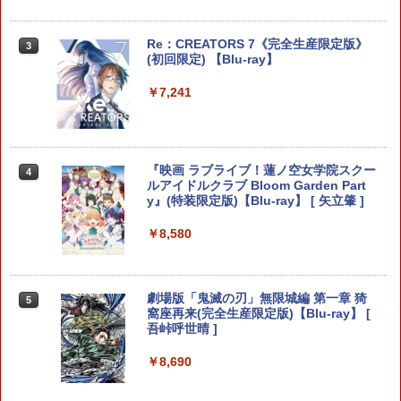
デカーニバル・ジュウジカ600式
ゼルダの伝説 ブレス オブ ザ ワイルド Ni
3
ntendo Switch 2 Edition[Nintendo Sw
【店内全品P10倍 8/4〜要エントリー】
3
￥770
itch 2] / ゲーム
【中古】[PS5] スーパーロボット大戦Y
Re：CREATORS 7《完全生産限定版》
3
バンダイナムコエンターテインメント(2
(初回限定) 【Blu-ray】
0250828)
￥8,678
￥7,241
￥4,180
【レビュー特典】山崎実業 【 石膏ボー
4
ド壁対応 ウォールゲームコントローラー
ファイアーエムブレム 万紫千紅
4
収納ラック スマート 2個組 】 smart 210
7 2108家電収納 棚 PS5 PS4 プロコン リ
『映画 ラブライブ！蓮ノ空女学院スクー
Silver Lining 【PS5】Outbound（アウ
4
￥8,970
4
モコン ジョイコン リングコン 調節 シン
ルアイドルクラブ Bloom Garden Part
トバウンド） [ELJM-30913 PS5 アウト
プル おしゃれ 白 黒
y』(特装限定版)【Blu-ray】 [ 矢立肇 ]
バウンド]
￥1,705
￥8,580
￥4,230
任天堂 【Switch2】マリオカート ワール
5
ド [BEE-P-AAAAA NSW2 マリオカ-ト
【中古】進め!キノピオ隊長 - Switch
5
ワ-ルド]
劇場版「鬼滅の刃」無限城編 第一章 猗
オリ特付【即納可能】【新品】【PS5】
5
5
窩座再来(完全生産限定版)【Blu-ray】 [
RUSHING BEAT X: Return Of Brawl Br
￥1,981
吾峠呼世晴 ]
others 数量限定版★マッハオリジナル特
￥8,970
典アクリルキーホルダー付★ラッシング
ビート
￥8,690
￥4,430