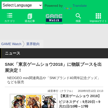
Powered by
Translate
カテゴリ
過去記事
検索
Impressサイト
GAME Watch
業界動向
ニュース
SNK「東京ゲームショウ2018」に物販ブースを出
展決定！
NEOGEO mini関連商品や「SNKブランド40周年記念グッズ」
などを販売
緑里孝行（クラフル）
2018年9月12日 13:13
【東京ゲームショウ 2018】
ビジネスデイ：9月20日～9
月21日/10時～17時