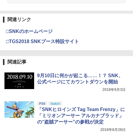
【純正品】Xbox ワイヤレス コントロー
3
ラー (カーボンブラック)
関連リンク
【Amazon.co.jp限定】劇場版モノノ怪
3
第三章 蛇神 (Amazon.co.jp限定オリジ
￥8,020
ナル三方背収納ケース付きコレクション)
□SNKのホームページ
(オリジナル特典:オリジナル巾着＋メー
カー特典:【坤と離】二振りの剣、十翼よ
□TGS2018 SNKブース特設サイト
り来たる！スタジオ描き下ろしイラスト
【純正品】Xbox 充電式バッテリー + US
4
ボード付) [Blu-ray]
B-C ケーブル
￥10,780
関連記事
￥2,618
9月10日に何かが起こる……！？ SNK、
公式ページにてカウントダウンを開始
劇場版「鬼滅の刃」無限城編 第一章 猗
4
窩座再来 完全生産限定版 [Blu-ray]
2018年9月3日
【国内正規品】Thrustmaster スラスト
5
マスター TH8S シフター - PC、PS4、P
￥8,698
S5、PS5 Pro、Xbox One、Xbox Serie
PS4
Switch
s X|S 対応の高精度 H パターン シフター
「SNKヒロインズ Tag Team Frenzy」に
「ミリオンアーサー アルカナブラッド」
￥14,141
の“盗賊アーサー”の参戦が決定
『映画 ラブライブ！蓮ノ空女学院スクー
5
ルアイドルクラブ Bloom Garden Part
2018年8月28日