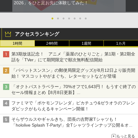
2026」をひと足お先に体験してみた！
●
●
●
●
●
●
●
アクセスランキング
1時間
24時間
1週間
1カ月
第3期放送記念！ アニメ「薬屋のひとりごと」第1期・第2期全
話を「TVer」にて期間限定で順次無料配信開始
「パペットスンスン」の郵便局限定グッズが8月12日より販売開
始！ マスコットやがまぐち、レターセットなどが登場
「オクトパストラベラー」70%オフで1,643円！ もうすぐ終了の
セール情報まとめ【8月8日更新】
ニンテンドーeショップでは「大神 絶景版」が67%オフで990円
ファミマで「ポケモンフレンダ」ピカチュウ&ゼラオラのフレン
ダピックがもらえるキャンペーン開催！
そらザウルスやギャルきち、団長の吉野家Tシャツも！
「hololive Splash T-Party!」全Tシャツラインナップ公開＆オン
ライン販売開始
もっと見る