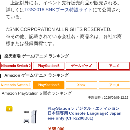
上記以外にも、イベント先行販売商品が販売される。
詳しくは
TGS2018 SNKブース特設サイト
にて公開され
ている。
©SNK CORPORATION ALL RIGHTS RESERVED.
※その他、記載されている会社名・商品名は、各社の商
標または登録商標です。
楽天市場 ゲーム/アニメ ランキング
Nintendo Switch 2
PlayStation 5
ゲームグッズ
アニメ
Amazon ゲーム/アニメ ランキング
Nintendo Switch 2
PlayStation 5
Xbox
アニメ
ゼルダの伝説 ブレス オブ ザ ワイルド
【ポイント5倍】PS5 Slim スタンド 新型
HDMI キャプチャーボード Switch/UVC
【中古】メリダとおそろしの森 BD+DVD
1
1
1
1
Amazon PlayStation 5 販売ランキング
Nintendo Switch 2 Edition
縦置き 冷却ファン スタンド 冷却パッド
対応 4K 1080P Type C&USB A&USB
(アウターケース) 【ブルーレイ】／ケリ
更新日時：2026/08/09 12:12
縦置き 垂直 充電器 USB 静音 リモコン
C 2in1 ビデオ録画 ゲーム録画 ライブ配
ー・マクドナルドブルーレイ／海外アニ
収納 充電LEDランプ 充電指示ランプ付
信 Windows Mac switch2 PS5 iPhon
メ・定番スタジオ
￥7,680
スプラトゥーン レイダース|オンライン
PlayStation 5 デジタル・エディション
滑り止め 冷却台 2台同時充電
e
1
1
コード版
日本語専用 Console Language: Japan
￥1,337
ese only (CFI-2200B01)
￥3,600
￥1,780
￥5,832
￥55,000
任天堂 【Switch2】ゼルダの伝説 ブレス