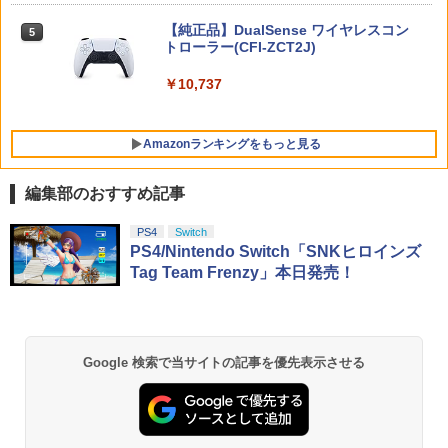
￥2,720
跡 the 2nd Nintendo Switch 2 Edition
ニンテンドープリペイド番号 5000円|オ
5
【純正品】DualSense ワイヤレスコン
(DLCチラシ：NEOブレイサー・アガッ
ンラインコード版
5
【中古】3．まんが日本昔ばなし (75話収
5
トローラー(CFI-ZCT2J)
ト+【早期購入外付特典】DLCチラシ)
録) 【ブルーレイ】／市原悦子ブルーレ
イ／キッズ
￥5,000
PS5 ARMORED CORE 6 FIRES OF RU
￥10,737
【4日20時からポイントUP! お買い物マ
￥8,055
5
5
BICON
ラソン】新品未開封品【Nランク】たま
￥6,879
ごっちパラダイス Tamagotchi Paradis
e パープルスカイ Purple Sky 45827697
￥5,500
Amazonランキングをもっと見る
33369
￥6,300
編集部のおすすめ記事
【純正品】Xbox ワイヤレス コントロー
劇場版「鬼滅の刃」無限城編 第一章 猗
PS4
Switch
1
1
ラー + USB-C® ケーブル
窩座再来 通常版 [Blu-ray]
PS4/Nintendo Switch「SNKヒロインズ
Tag Team Frenzy」本日発売！
￥8,300
￥3,982
【純正品】Xbox ワイヤレス コントロー
2
Google 検索で当サイトの記事を優先表示させる
劇場版「鬼滅の刃」無限城編 第一章 猗
ラー (ロボット ホワイト)
2
窩座再来 通常版 [DVD]
￥7,681
￥3,523