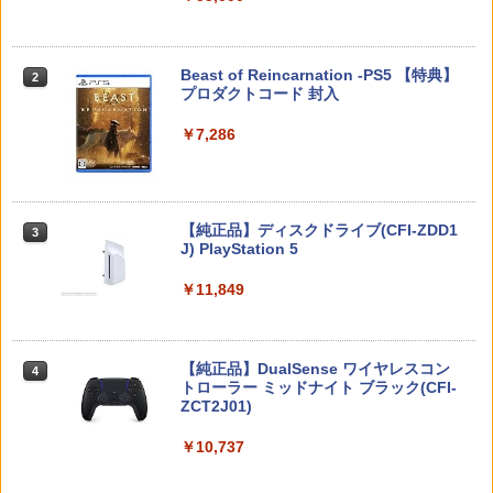
2
オブ ザ ワイルド Nintendo Switch 2 Ed
【中古】3．トイ・ストーリー MovieNE
2
ition [NXS-P-AAAAH NSW2 ゼルダノデ
【当店独自で＋P10倍★要エントリー】
【10日は24時間限定クーポン配布】LIT
X BD＋DVDセット 【ブルーレイ】／ト
2
2
ンセツ ブレス オブ ザ ワイルド]
【中古】[PS5] ドラゴンクエストI&II(DR
HON ライソンプレイコンピューターレ
ム・ハンクスブルーレイ／海外アニメ・
スプラトゥーン レイダース -Switch2
Beast of Reincarnation -PS5 【特典】
2
AGON QUEST I&II/ドラクエ1&2/DQ1&
トロ KTFC-003W(2553104)送料無料
定番スタジオ
2
プロダクトコード 封入
2) スクウェア・エニックス(20251030)
￥7,710
￥6,447
￥2,940
￥1,783
￥7,286
￥4,180
【ダイヤ・プラチナ会員様限定！エント
3
リーでポイント10倍！】【新品】Switch
【レビュー特典】 山崎実業 【 蓋付き重
【中古】2．トイ・ストーリー MovieNE
3
3
2 ゲームソフト ゼルダ無双 封印戦記
【当店独自で＋P10倍★要エントリー】
ねられるゲーム機器収納ケース スマート
X BD＋DVDセット 【ブルーレイ】／ト
3
Nintendo Switch 2(日本語・国内専用)
【純正品】ディスクドライブ(CFI-ZDD1
3
3
【中古】[PS5] ELDEN RING SHADOW
】smart 10312 10313Nintendo switch
ム・ハンクスブルーレイ／海外アニメ・
J) PlayStation 5
OF THE ERDTREE EDITION(エルデンリ
/ switch2 / switch2 Lite スイッチ2 収納
定番スタジオ
￥7,791
￥55,491
ング シャドウ オブ ジ エルドツリー エデ
収納ボックス 収納ケース 置き型 壁掛け
￥11,849
ィション) 通常版 フロム・ソフトウェア
収納BOX リビング 家電収納 シンプル お
￥2,402
(20240621)
しゃれ 白 黒
【ポスト投函】Nintendo Switch2 ゲー
4
￥4,780
￥3,190
ムソフト マリオ/ポケモン/ドラクエ/モ
【純正品】DualSense ワイヤレスコン
ンハン/ゼルダ
ニンテンドープリペイド番号 9000円|オ
4
【特典】君たちはどう生きるか【Blu-ra
4
4
トローラー ミッドナイト ブラック(CFI-
ンラインコード版
y】(オリジナル トトロの手ぬぐい) [ 宮
ZCT2J01)
崎駿 ]
￥5,800
グランド・セフト・オートV PS5版
任天堂 【Switch】Joy-Con充電グリッ
￥9,000
4
4
￥10,737
プ [HAC-A-ESSKA NSWジョイコンジュ
￥5,385
ウデングリップ]
￥4,948
【楽天ブックス限定特典+特典】空の軌
5