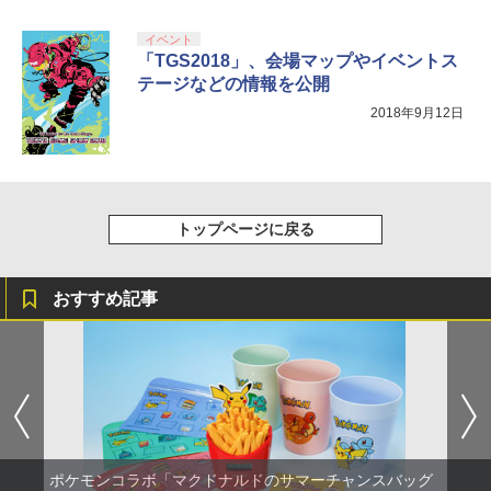
y』Blu-ray（特装限定版）
イベント
￥8,589
「TGS2018」、会場マップやイベントス
テージなどの情報を公開
2018年9月12日
トップページに戻る
おすすめ記事
ポケモンコラボ「マクドナルドのサマーチャンスバッグ