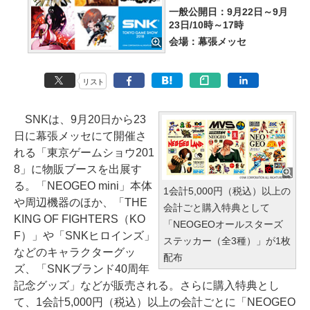
一般公開日：9月22日～9月
23日/10時～17時
会場：幕張メッセ
リスト
SNKは、9月20日から23
日に幕張メッセにて開催さ
れる「東京ゲームショウ201
8」に物販ブースを出展す
る。「NEOGEO mini」本体
1会計5,000円（税込）以上の
や周辺機器のほか、「THE
会計ごと購入特典として
KING OF FIGHTERS（KO
「NEOGEOオールスターズ
F）」や「SNKヒロインズ」
ステッカー（全3種）」が1枚
などのキャラクターグッ
配布
ズ、「SNKブランド40周年
記念グッズ」などが販売される。さらに購入特典とし
て、1会計5,000円（税込）以上の会計ごとに「NEOGEO