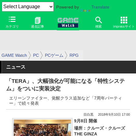
Powered by
Translate
カテゴリ
過去記事
検索
Impressサイト
GAME Watch
PC
PCゲーム
RPG
ニュース
「TERA」、大幅強化が可能になる「特性システ
ム」をついに実装決定
エリーンファイター、覚醒クラス追加など「7周年パーティ
ー」で続々発表
目白黒
2018年9月10日 17:00
9月8日 開催
場所：クルーズ・クルーズ
THE GINZA