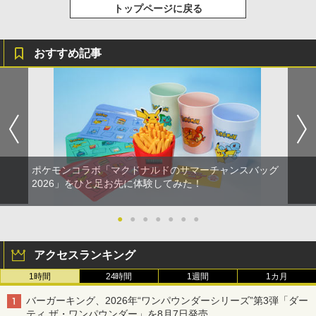
トップページに戻る
おすすめ記事
ポケモンコラボ「マクドナルドのサマーチャンスバッグ
2026」をひと足お先に体験してみた！
●
●
●
●
●
●
●
アクセスランキング
1時間
24時間
1週間
1カ月
バーガーキング、2026年“ワンパウンダーシリーズ”第3弾「ダー
ティ ザ・ワンパウンダー」を8月7日発売