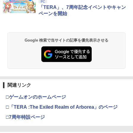
スプラトゥーン レイダース|オンライン
PlayStation 5 デジタル・エディション
【純正品】Xbox ワイヤレス コントロー
【Amazon.co.jp限定】劇場版モノノ怪
PC
1
1
1
1
コード版
日本語専用 Console Language: Japan
ラー + USB-C® ケーブル
第三章 蛇神 (Amazon.co.jp限定オリジ
「TERA」、7周年記念イベントやキャン
ese only (CFI-2200B01)
ナル三方背収納ケース付きコレクション)
ペーンを開始
(オリジナル特典:オリジナル巾着＋メー
￥5,832
￥8,300
カー特典:【坤と離】二振りの剣、十翼よ
￥55,000
り来たる！スタジオ描き下ろしイラスト
ボード付) [Blu-ray]
Xbox プリペイドカード 5,000円 デジタ
2
Google 検索で当サイトの記事を優先表示させる
￥10,780
スプラトゥーン レイダース -Switch2
Beast of Reincarnation -PS5 【特典】
ルコード 【旧 Xbox ギフトカード】 [オ
2
2
プロダクトコード 封入
ンラインコード]
￥6,455
￥7,286
￥5,000
劇場版「鬼滅の刃」無限城編 第一章 猗
2
窩座再来 通常版 [Blu-ray]
￥3,964
【純正品】Xbox ワイヤレス コントロー
3
関連リンク
Nintendo Switch 2(日本語・国内専用)
【純正品】ディスクドライブ(CFI-ZDD1
3
ラー (ロボット ホワイト)
3
J) PlayStation 5
￥55,603
□ゲームオンのホームページ
￥7,681
￥11,849
劇場版「鬼滅の刃」無限城編 第一章 猗
□「TERA :The Exiled Realm of Arborea」のページ
3
窩座再来 通常版 [DVD]
□7周年特設ページ
【純正品】Xbox 充電式バッテリー + US
4
￥3,523
【純正品】DualSense ワイヤレスコン
B-C ケーブル
ニンテンドープリペイド番号 9000円|オ
4
4
トローラー ミッドナイト ブラック(CFI-
ンラインコード版