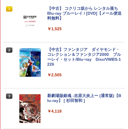
【新品】Nintendo Switch2ソフト ゼル
KontrolFreek コントロールフリーク FP
CYBER ・ 高硬度ガラスパネル （ Switc
【中古】 コクリコ坂から レンタル落ち
1
1
1
1
ダの伝説 ティアーズ オブ ザ キングダム
Sフリーク Galaxy PlayStation 4 PS4 a
h2 用）反射防止 ＋ブルーライトカット
Blu-ray ブルーレイ / [DVD]【メール便送
Nintendo Switch 2 Edition【加納店】
nd PlayStation 5 PS5 | Performance T
タイプ AGC製 強化ガラス 硬度9H 硬度9
料無料】
humbsticks 旧バージョン 3つ爪
Hの鉛筆でもキズがつかない パネルの縁
ラウンドカット加工 飛散防止加工
￥7,800
￥1,525
￥1,750
￥1,760
ぽこ あ ポケモン
【中古】ファンタジア ダイヤモンド・
2
2
【PowerA 公式ストア】パワーエー ソロ
コレクション＆ファンタジア2000 ブル
2
チャージングステーション for DualSen
レトロフリーク標準コントローラー グ
ーレイ・セット/Blu−ray Disc/VWBS-1
￥7,880
2
se® and DualSense Edge™ ワイヤレ
レー CY-RF-3R
226
スコントローラー【PlayStation®公式ラ
イセンス商品】 国内2年保証
￥2,200
￥2,505
￥2,200
ドンキーコング バナンザ [Nintendo Swi
3
tch 2 専用][ラッピング不可] R-LOGI
新劇場版銀魂 -吉原大炎上ー (通常版)【B
3
【商品価格40,001円～60,000円】楽天あ
lu-ray】 [ 杉田智和 ]
3
んしん延長保証（自然故障＋物損プラ
【中古】PS5モンスターハンターワイル
￥7,899
3
ン）同一店舗同時購入のみ 自然故障：メ
ズ
￥4,118
ーカー保証期間終了後、保証開始（メー
カー保証期間含め家電5年間/PC・タブレ
￥2,237
ット3年間保証）、物損故障：本保証開