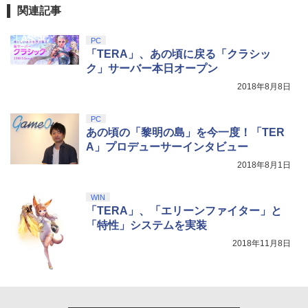
ZCT2J01)
￥2,618
関連記事
￥9,000
￥10,737
劇場版「鬼滅の刃」無限城編 第一章 猗
4
PC
窩座再来 完全生産限定版 [Blu-ray]
「TERA」、あの頃に戻る「クラシッ
【純正品】Xbox ワイヤレス コントロー
ニンテンドープリペイド番号 5000円|オ
5
ク」サーバー本日オープン
5
￥8,698
【純正品】DualSense ワイヤレスコン
ラー (カーボンブラック)
ンラインコード版
5
2018年8月8日
トローラー(CFI-ZCT2J)
￥8,020
￥5,000
￥10,737
PC
【Amazon.co.jp限定】劇場版モノノ怪
あの頃の「黎明の島」を今一度！「TER
5
第三章 蛇神 (オリジナル特典:オリジナル
A」プロデューサーインタビュー
巾着＋メーカー特典:【坤と離】二振りの
2018年8月1日
剣、十翼より来たる！スタジオ描き下ろ
しイラストボード付) [Blu-ray]
WIN
￥9,900
「TERA」、「エリーンファイター」と
「特性」システムを実装
2018年11月8日