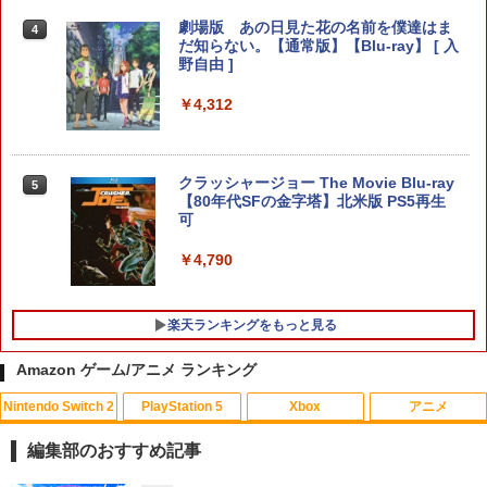
始日から5年間保証
【PowerA 公式ストア】パワーエー アド
4
バンテージ・ワイヤレスコントローラー
劇場版 あの日見た花の名前を僕達はま
4
￥4,800
for Nintendo Switch 2 - ブラック 【任
だ知らない。【通常版】【Blu-ray】 [ 入
天堂公式ライセンス商品】送料無料 国内
【レビュー評価上昇中】 新型 PS5 Slim /
野自由 ]
4
2年保証
PS5 Pro 冷却ファン PS5スリム用 冷却
ファン 自動温度検出 3段階風速調整 LED
￥4,312
ライト USB付き 低騒音 急速冷却 放熱
【中古】ドラゴンクエストVII Reimagin
￥7,900
4
プレステ5スリム用 ディスク/デジタル版
ed -Switch
対応 PS5 周辺機器 PS5 Pro 新型PS5
￥6,059
クラッシャージョー The Movie Blu-ray
5
￥2,580
【特典】進撃の巨人3 Switch2版(【早
【80年代SFの金字塔】北米版 PS5再生
5
期購入封入特典】DLC)
可
￥8,518
￥4,790
【中古】ネオジオポケットカラー プラ
STRASSE RCZ01用 コントローラーホル
5
5
チナブルー【レトロ】
ダー 左側 左右兼用 ゲームパッド PS4 P
S5 コントローラースタンド ゲームパッ
楽天ランキングをもっと見る
ド 収納[コックピット レースゲーム]
￥13,320
Amazon ゲーム/アニメ ランキング
￥2,981
Nintendo Switch 2
PlayStation 5
Xbox
アニメ
編集部のおすすめ記事