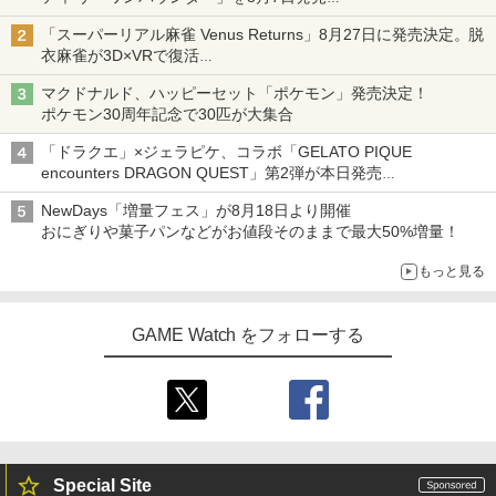
「特製ガーリックマヨソース」を使用した超大型チーズバーガー
「スーパーリアル麻雀 Venus Returns」8月27日に発売決定。脱
衣麻雀が3D×VRで復活
発売から2週間は20%オフになるセールが実施
マクドナルド、ハッピーセット「ポケモン」発売決定！
ポケモン30周年記念で30匹が大集合
「ドラクエ」×ジェラピケ、コラボ「GELATO PIQUE
encounters DRAGON QUEST」第2弾が本日発売
アイスカップに入ったスライムやわたぼう、ベビーサタンなどが
NewDays「増量フェス」が8月18日より開催
オリジナルアートで登場
おにぎりや菓子パンなどがお値段そのままで最大50%増量！
もっと見る
GAME Watch をフォローする
Special Site