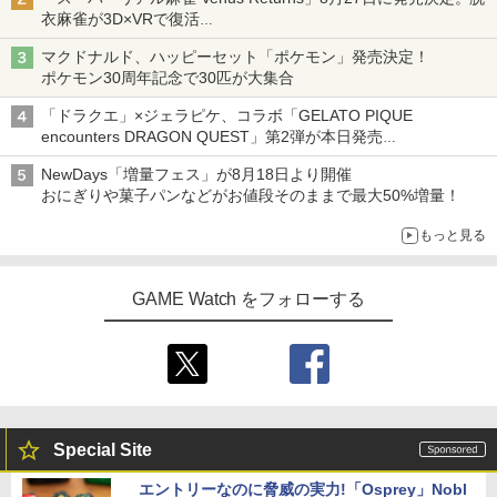
衣麻雀が3D×VRで復活
発売から2週間は20%オフになるセールが実施
マクドナルド、ハッピーセット「ポケモン」発売決定！
ポケモン30周年記念で30匹が大集合
「ドラクエ」×ジェラピケ、コラボ「GELATO PIQUE
encounters DRAGON QUEST」第2弾が本日発売
アイスカップに入ったスライムやわたぼう、ベビーサタンなどが
NewDays「増量フェス」が8月18日より開催
オリジナルアートで登場
おにぎりや菓子パンなどがお値段そのままで最大50%増量！
もっと見る
GAME Watch をフォローする
Special Site
エントリーなのに脅威の実力!「Osprey」Nobl