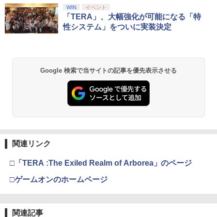
humbsticks 旧バージョン 3つ爪
Hの鉛筆でもキズがつかない パネルの縁
スプラトゥーン レイダース|オンライン
PlayStation 5 デジタル・エディション
【純正品】Xbox ワイヤレス コントロー
【Amazon.co.jp限定】劇場版モノノ怪
WIN
イベント
ラウンドカット加工 飛散防止加工
1
1
1
1
￥1,525
コード版
日本語専用 Console Language: Japan
ラー + USB-C® ケーブル
第三章 蛇神 (Amazon.co.jp限定オリジ
「TERA」、大幅強化が可能になる「特
￥1,750
ese only (CFI-2200B01)
ナル三方背収納ケース付きコレクション)
性システム」をついに実装決定
￥1,760
(オリジナル特典:オリジナル巾着＋メー
￥5,832
￥8,300
カー特典:【坤と離】二振りの剣、十翼よ
￥55,000
【中古】ファンタジア ダイヤモンド・
2
り来たる！スタジオ描き下ろしイラスト
【PowerA 公式ストア】パワーエー ソロ
コレクション＆ファンタジア2000 ブル
2
ボード付) [Blu-ray]
チャージングステーション for DualSen
レトロフリーク標準コントローラー グ
ーレイ・セット/Blu−ray Disc/VWBS-1
2
Xbox プリペイドカード 5,000円 デジタ
se® and DualSense Edge™ ワイヤレ
レー CY-RF-3R
226
2
Google 検索で当サイトの記事を優先表示させる
￥10,780
スプラトゥーン レイダース -Switch2
Beast of Reincarnation -PS5 【特典】
ルコード 【旧 Xbox ギフトカード】 [オ
2
スコントローラー【PlayStation®公式ラ
2
プロダクトコード 封入
ンラインコード]
イセンス商品】 国内2年保証
￥2,200
￥2,505
￥6,455
￥7,286
￥5,000
￥2,200
劇場版「鬼滅の刃」無限城編 第一章 猗
2
窩座再来 通常版 [Blu-ray]
新劇場版銀魂 -吉原大炎上ー (通常版)【B
3
【商品価格40,001円～60,000円】楽天あ
lu-ray】 [ 杉田智和 ]
3
￥3,964
んしん延長保証（自然故障＋物損プラ
【純正品】Xbox ワイヤレス コントロー
【中古】PS5モンスターハンターワイル
3
3
関連リンク
Nintendo Switch 2(日本語・国内専用)
【純正品】ディスクドライブ(CFI-ZDD1
3
ン）同一店舗同時購入のみ 自然故障：メ
ラー (ロボット ホワイト)
3
ズ
￥4,118
J) PlayStation 5
ーカー保証期間終了後、保証開始（メー
￥55,603
カー保証期間含め家電5年間/PC・タブレ
□「TERA :The Exiled Realm of Arborea」のページ
￥7,681
￥2,237
ット3年間保証）、物損故障：本保証開
￥11,849
劇場版「鬼滅の刃」無限城編 第一章 猗
始日から5年間保証
□ゲームオンのホームページ
3
窩座再来 通常版 [DVD]
劇場版 あの日見た花の名前を僕達はま
4
￥4,800
だ知らない。【通常版】【Blu-ray】 [ 入
【純正品】Xbox 充電式バッテリー + US
4
￥3,523
【純正品】DualSense ワイヤレスコン
【レビュー評価上昇中】 新型 PS5 Slim /
野自由 ]
B-C ケーブル
ニンテンドープリペイド番号 9000円|オ
4
4
4
関連記事
トローラー ミッドナイト ブラック(CFI-
PS5 Pro 冷却ファン PS5スリム用 冷却
ンラインコード版