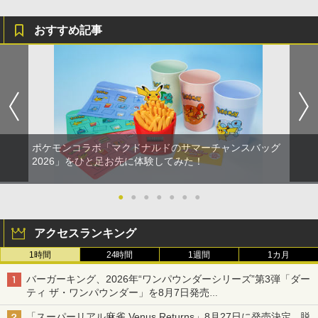
おすすめ記事
ポケモンコラボ「マクドナルドのサマーチャンスバッグ
2026」をひと足お先に体験してみた！
●
●
●
●
●
●
●
アクセスランキング
1時間
24時間
1週間
1カ月
バーガーキング、2026年“ワンパウンダーシリーズ”第3弾「ダー
ティ ザ・ワンパウンダー」を8月7日発売
「特製ガーリックマヨソース」を使用した超大型チーズバーガー
「スーパーリアル麻雀 Venus Returns」8月27日に発売決定。脱