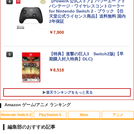
【PowerA 公式ストア】パワーエー アド
4
バンテージ・ワイヤレスコントローラー
for Nintendo Switch 2 - ブラック 【任
天堂公式ライセンス商品】送料無料 国内
2年保証
￥7,900
【特典】進撃の巨人3 Switch2版(【早
5
期購入封入特典】DLC)
￥8,518
楽天ランキングをもっと見る
Amazon ゲーム/アニメ ランキング
Nintendo Switch 2
PlayStation 5
Xbox
アニメ
KontrolFreek コントロールフリーク FP
CYBER ・ 高硬度ガラスパネル （ Switc
【中古】 コクリコ坂から レンタル落ち
1
1
1
Sフリーク Galaxy PlayStation 4 PS4 a
h2 用）反射防止 ＋ブルーライトカット
Blu-ray ブルーレイ / [DVD]【メール便送
編集部のおすすめ記事
nd PlayStation 5 PS5 | Performance T
タイプ AGC製 強化ガラス 硬度9H 硬度9
料無料】