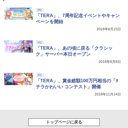
ZCT2J01)
ファン 自動温度検出 3段階風速調整 LED
￥4,312
￥2,618
ライト USB付き 低騒音 急速冷却 放熱
【中古】ドラゴンクエストVII Reimagin
4
￥9,000
PC
プレステ5スリム用 ディスク/デジタル版
ed -Switch
￥10,737
「TERA」、7周年記念イベントやキャン
劇場版「鬼滅の刃」無限城編 第一章 猗
4
対応 PS5 周辺機器 PS5 Pro 新型PS5
ペーンを開始
窩座再来 完全生産限定版 [Blu-ray]
￥6,059
クラッシャージョー The Movie Blu-ray
5
￥2,580
2018年8月15日
【純正品】Xbox ワイヤレス コントロー
【80年代SFの金字塔】北米版 PS5再生
ニンテンドープリペイド番号 5000円|オ
5
5
￥8,698
【純正品】DualSense ワイヤレスコン
ラー (カーボンブラック)
可
ンラインコード版
5
トローラー(CFI-ZCT2J)
PC
￥8,020
￥4,790
￥5,000
「TERA」、あの頃に戻る「クラシッ
【中古】ネオジオポケットカラー プラ
STRASSE RCZ01用 コントローラーホル
￥10,737
5
5
チナブルー【レトロ】
ク」サーバー本日オープン
ダー 左側 左右兼用 ゲームパッド PS4 P
【Amazon.co.jp限定】劇場版モノノ怪
5
S5 コントローラースタンド ゲームパッ
2018年8月8日
第三章 蛇神 (オリジナル特典:オリジナル
ド 収納[コックピット レースゲーム]
￥13,320
巾着＋メーカー特典:【坤と離】二振りの
剣、十翼より来たる！スタジオ描き下ろ
￥2,981
PC
しイラストボード付) [Blu-ray]
「TERA」、賞金総額100万円相当の「#
テラかわいい コンテスト」開催
￥9,900
2018年11月14日
トップページに戻る