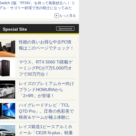
Switch 2版「FFXIV」を持って鳥取砂丘へ！ リ
アル・サゴリー砂漠で光の戦士になってみた
もっと見る
Special Site
性能の良いお得な中古PC情
報はこのページでチェック！
マウス、RTX 5060 Ti搭載ゲ
ーミングPCが7万5,000円オ
フで30万円台！
レイズのプレミアムカー向け
ブランドHOMURAから
「2×9R」が登場！
ハイグレードテレビ「TCL
Q7D Pro」。圧巻の色彩美で
映画＆ゲームが極上体験に
レイズ鍛造1ピースアルミホ
イール「CE28 N-plus」軽量