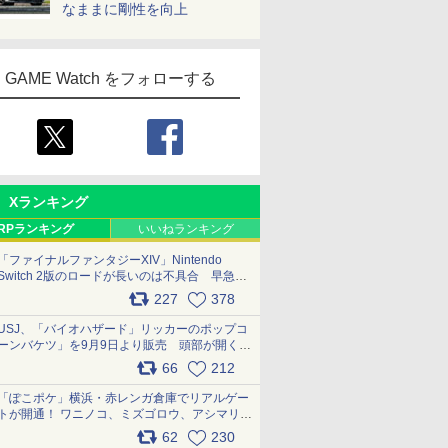
なままに剛性を向上
GAME Watch をフォローする
Xランキング
RPランキング
いいねランキング
「ファイナルファンタジーXIV」Nintendo
Switch 2版のロードが長いのは不具合 早急に
アップデートできるよう対応中
227
378
pic.x.com/s9S3nRCAGa
USJ、「バイオハザード」リッカーのポップコ
ーンバケツ」を9月9日より販売 頭部が開く仕
組み。味は恐怖を堪のう「味噌フレーバー」
66
212
pic.x.com/81MuXGahVM
「ぽこポケ」横浜・赤レンガ倉庫でリアルゲー
トが開通！ ワニノコ、ミズゴロウ、アシマリ登
場シーンをレポート pic.x.com/LDgEByVl6D
62
230