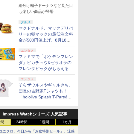
で発売
組分け帽子ドーナツなど見た目
も楽しい商品が登場
グルメ
マクドナルド、マックデリバ
リーの朝マックの最低注文料
金が500円値上げ。8月18日
より1,500円から受付
エンタメ
ファミマで「ポケモンフレン
ダ」ピカチュウ&ゼラオラの
フレンダピックがもらえるキ
ャンペーン開催！
エンタメ
そらザウルスやギャルきち、
団長の吉野家Tシャツも！
「hololive Splash T-Party!」
全Tシャツラインナップ公開
＆オンライン販売開始
Impress Watchシリーズ 人気記事
時間
24時間
1週間
1カ月
ユニクロ、今日から「お盆特別セール」。涼感