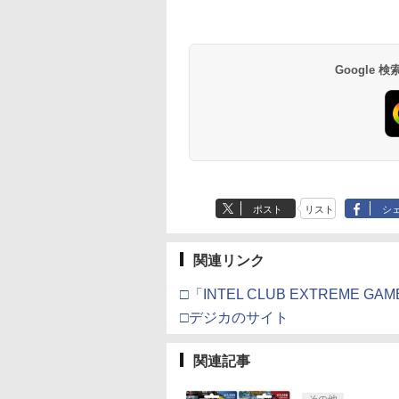
イステーション ス
tDo M30 Xboxシリ
トよ永遠に
【Amazon.co.jp限
GameSir G7 SE 有線
【Amazon.co.jp限
PlayStation 5 デジタ
【純正品】Xbox ワイ
【Amazon.co.jp限
Beast of
【純正品】Xbox ワ
劇場版「鬼滅の刃」
チケット 15,000円
 | S、Xbox
EL3199 7 [Blu-
定】 Logicool G ハン
ゲームコントローラー
定】劇場版「僕の心の
ル・エディション 日本
ヤレス コントローラー
定】劇場版モノノ怪 第
Reincarnation -PS5
ヤレス コントローラ
限城編 第一章 猗窩
ンラインコード版
e、およびWindows
コン G923 グランツー
XBOX Series X|S
ヤバイやつ」 Blu-
語専用 Console
+ USB-C® ケーブル
三章 蛇神
【特典】プロダクト
(ロボット ホワイト)
来 通常版 [Blu-ray]
線コントローラー
リスモ7 Forza
XBOX One Windows
ray（Amazon.co.jp特
Language: Japanese
(Amazon.co.jp限定オ
ード 封入
Google
,000
590
760
￥38,800
現在在庫切れです。
￥8,800
￥55,000
￥8,300
￥10,780
￥7,286
￥7,681
￥3,982
タンレイアウト - 正
Horizon 6 G923d
10/11用 PCコントロー
典：Blu-rayスリーブケ
only (CFI-2200B01)
リジナル三方背収納ケ
ライセンスされて
ラーゲームパッド ホー
ース） [Blu-ray]
ース付きコレクション)
す
ルエフェクトスティッ
(オリジナル特典:オリ
クと3.5mmオーディオ
ジナル巾着＋メーカー
ジャック付き
特典:【坤と離】二振り
の剣、十翼より来た
る！スタジオ描き下ろ
しイラストボード付)
[Blu-ray]
ポスト
リスト
シ
関連リンク
□「INTEL CLUB EXTREME G
□デジカのサイト
関連記事