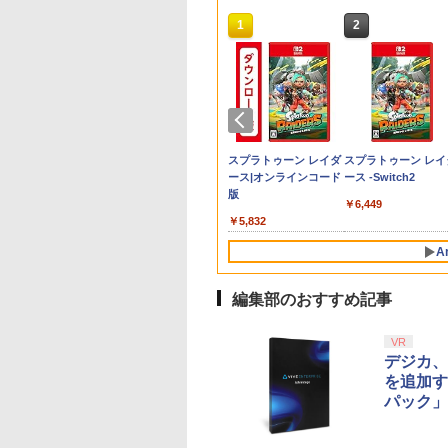
10
1
2
時〜全品ポイント
古】Switch2 シャ
典】鬼武者 Way
天ブックス限定全
[Switch 2] ぽこ あ ポケモン
スプラトゥーン レイダ
ディスクドライブ
「君の名は。」Blu-ray
【10%OFFクーポン配
エイムアップリング
ヘッドホンハンガー クラン
U.C.ガンダムBlu-rayラ
【新品】【NS2H】
PRO FREAK Aoi V3
「天気の子」Blu-ra
【即日出荷】Sw
トリー】任天堂
ンポスト Be
the Sword プレミア
入特典+全巻購入
エキスパンションパス（ダウ
ース
コレクターズ・エディ
布中】【365日完全保
FPS EVOgames 日本
プ式モニターヘッドホンスタ
イブラリーズ 機動戦士
ーム用セパレート型
ロフリーク PS5 PS4
タンダード・エディ
ムEVAポーチ 
￥11,980
OY
ur アイドル！ (ニ
ラックスエディシ
+他】【発売日以
ンロード版）※3,200ポイン
ション 4K Ultra HD
証】 Nintendo
製 天然ゴム 6個セット
ンド ヘッドフォンスタンド
ガンダム 逆襲のシャア
リアケース リラッ
NS pro Aoi 凸型 FP
ョン【Blu-ray】 [ 
ム機ポーチ ゲ
￥6,507
 青【中古】
ンドースイッチ2)
(【初回購入封入特
お取り寄せ】Re:
トまでご利用可
Blu-ray同梱5枚組(初回
Switch2 保護フィルム
PS5 PS4 Switch プロ
角度調整可能 傷防止 省スペ
【Blu-ray】 [ 古谷徹 ]
マ[在庫品]
無段階高さ調節
虎汰朗 ]
ローン ALG-NS
970
341
900
￥4,400
￥10,560
￥1,480
￥1,980
￥1,640
￥3,344
￥1,910
￥1,999
￥4,290
￥1,909
プロダクトコード)
から始める異世界
生産限定)【4K ULTRA
任天堂 Switch2 フィル
コン PC コントローラ
ース ヘッドホンホルダー モ
profreak バージョン
テンドープリペイ
ニンテンドープリペイ
スプラトゥーン レイダ
スプラトゥーン レイ
4th season
HD】 [ 神木隆之介 ]
ム スイッチ2 保護フィ
ー用 エイムアシスト リ
ニタースタンド ゲーミング/
PS4 PS5 nintendo
号 2000円|オンラ
ド番号 3000円|オンラ
ース|オンラインコード
ース -Switch2
Blu-ray】(オリジナ
ルム ブルーライトカッ
ング スポンジ リコイル
オフィス対応 ヘッドセット
switch プロコン対応
コード版
インコード版
版
5キャラファイング
ト 7.9インチ 10H ガラ
制御 操作性向上 ゲーミ
掛け (ブラック)
【定形外郵便のみ送
￥6,449
+長月達平書き下
スザムライ 液晶保護フ
ング
無料】Playstation 5
000
￥3,000
￥5,832
小説+アニメ描き
ィルム OVER`s オーバ
許取得済み 日本製 
しA3クリアポスタ
ーズ TP01
まリス堂
A
[ 長月達平 ]
編集部のおすすめ記事
10
10
10
1
1
1
2
2
2
VR
デジカ、
を追加する
パック」