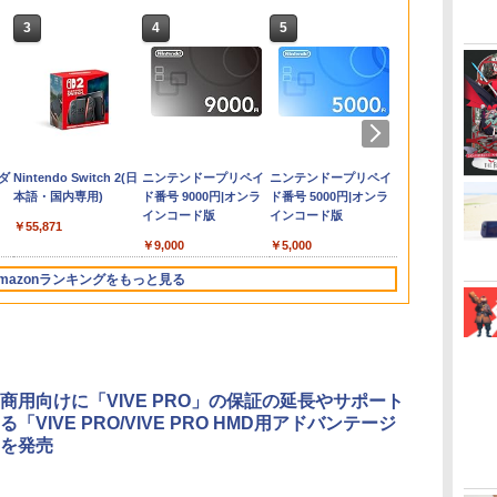
3
4
5
6
ゲ
 プ
yス
itch2用 スリ
【マラソン期間ポイン
PRO FREAK V2
【特典付】【Blu-ray】
【8/4(火)20時〜全品ポイント
【7週連続1位】inklink
グランツーリスモ7
Thunderbolt Fantasy
[Switch 2] ぽこ あ ポケモン
【特典】テイルズ オブ
【特典】真・三國無双
「劇場版 あの日見た花
Switch2 
【特典】SILEN
ヘッドホンハ
劇場版 ソー
ク
シ
ブラック ゲー
ト2倍＆クーポンあり】
KURENAI ( フリーク +
【新品】 劇場版「鬼滅
10倍！要エントリー】任天堂
公式 Switch / Switch2
PS5版
東離劍遊紀4 4(完全生
エキスパンションパス（ダウ
エターニア リマスタ
2 with 猛将伝
の名前を僕達はまだ知
スイッチ2 保
Townfall(
プ式モニター
オンライン -
ク
S
醍醐
ーム機収納 ア
【スイッチ2対応ケース
ゴムキャップ ) ショー
の刃」無限城編 第一章
任天堂 GAME BOY
コントローラー 最新モ
産限定版)【Blu-ray】 [
ンロード版）※3,200ポイン
ー Switch2版(【早期
Remastered PS5版
らない。」4K Ultra
ム switch2
入特典】DLC
ンド ヘッド
ナル・スケール
￥3,779
2PB001BK
あり】 Nintendo
トタイプ 凸型 プロフリ
猗窩座再来 通常版 Blu-
ADVANCE SP 青【中古】
デル 最新ファームウェ
鳥海浩輔 ]
トまでご利用可
購入特典】超冒険お役
(【早期購入封入特典】
HD Blu-ray(通常版)
Switch2 
角度調整可能 
Ultra HD Blu
￥2,980
￥3,490
￥4,950
￥12,980
￥2,960
￥6,436
￥4,400
￥3,722
￥6,358
￥6,658
￥1,000
￥6,507
￥1,640
￥7,040
3
Switch 2 Switch2 ケー
ーク PS5 PS4 NSpro
ray 佐賀
ア プロコン プロコン2
立ちセット)
「赤兎鐙『真・三國無
【4K ULTRA HD】 [
ム スイッチ2
ース ヘッドホ
ULTRA HD】
ダ
Nintendo Switch 2(日
ニンテンドープリペイ
ニンテンドープリペイ
ニンテンドー
ス 有機EL シンプル 名
FPS 高さ調節 profreek
プロコントローラー ス
双2』レトロスタイ
超平和バスターズ ]
ガイド 貼り付
ニタースタンド
]
本語・国内専用)
ド番号 9000円|オンラ
ド番号 5000円|オンラ
ド番号 1000
入れ 名前入れ 本体 ス
バージョン2 nintendo
イッチ2 スイッチ
ル」DLC)
カバー Switc
オフィス対応
インコード版
インコード版
インコード版
料
イッチ ライト 任天堂
switch プロコン対応
Switch コントローラ
アクセサリー
掛け (ブラック
￥55,871
 特
ニンテンドー 保護 カバ
【定形外郵便のみ送料
ー ワイヤレスコントロ
Nintendo Sw
￥9,000
￥5,000
￥1,000
し
ー 入れ物 コンパクト
無料】Playstation 5特
ーラー 連射機能 ワイ
ース 可 透明
収納
許取得済み 日本製 しま
ヤレス switch2コント
イト カット 9
mazonランキングをもっと見る
リス堂
ローラ Switch2コント
FIRME
ローラー
3
3
3
4
4
4
5
5
5
6
6
6
商用向けに「VIVE PRO」の保証の延長やサポート
「VIVE PRO/VIVE PRO HMD用アドバンテージ
を発売