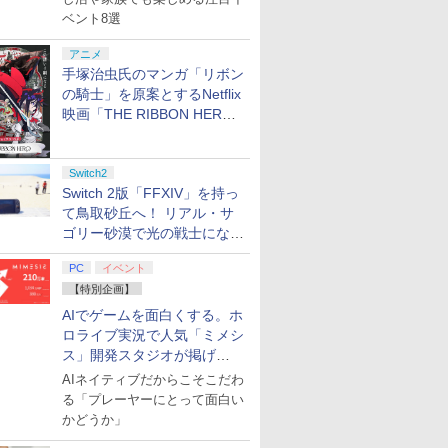
ベント8選
7
8
9
10
アニメ
手塚治虫氏のマンガ「リボン
保護フィルム
T HILL:
ンガー クラン
ドアート・
ヴィラクタル(Viractal)
【特典】鬼武者 Way of
春夏秋冬代行者 春の舞
【即日出荷】Switch2用 スリ
メトロイドプライム4
【早期購入特典付き】
Re:ゼロから始める異
【8/4(火)20時〜全品ポイント
【中古】Switch2 シャ
【特典】鬼武者 Way
【楽天ブックス限定全
[Switch 2] ぽ
スプラトゥ
ディスクド
「君の名は。
の騎士」を原案とするNetflix
護フィル
【早期購入封
ヘッドホンスタ
オーディ
Nintendo Switch 2
the Sword(【初回購入
二（完全生産限定版）
ムEVAポーチ ブラック ゲー
ビヨンド Nintendo
【2026年09月03日発
世界生活 4th season
10倍！要エントリー】任天堂
インポスト Be
of the Sword プレミア
巻購入特典+全巻購入
エキスパンショ
ース
コレクター
￥11,980
 フィルム
チラシ)
フォンスタンド
ー 4K
Edition
封入特典】プロダクト
【Blu-ray】 [ 暁佳奈 ]
ム機ポーチ ゲーム機収納 ア
Switch 2 Edition
売】 バンダイナムコエ
1【Blu-ray】 [ 長月達
任天堂 GAME BOY
Your アイドル！ (ニ
ムデラックスエディシ
特典+他】【発売日以
ンロード版）※3,
ション 4K U
映画「THE RIBBON HERO
￥6,507
ガラスフィル
傷防止 省スペ
-ray【4K
コード)
ローン ALG-NS2PB001BK
ンターテインメント｜
平 ]
ADVANCE SP 青【中古】
ンテンドースイッチ2)
ョン(【初回購入封入特
降のお取り寄せ】Re:
トまでご利用可
Blu-ray
リボンヒーロー」本日配信開
￥4,455
￥7,641
￥7,722
￥1,909
￥4,939
￥8,810
￥7,821
￥12,980
￥4,970
￥9,341
￥9,900
￥4,400
￥10,560
 フィルム
ンホルダー モ
 [ 川原礫
BANDAI NAMCO
典】プロダクトコード)
ゼロから始める異世界
生産限定)【
始
プリペイ
ぽこ あ ポケモン エキ
ニンテンドープリペイ
ニンテンドープリペイ
ニンテンド
け キット
 ゲーミング/
Entertainment The
生活 4th season
HD】 [ 神
Switch2
円|オンラ
スパンションパス|オン
ド番号 500円|オンライ
ド番号 2000円|オンラ
ド番号 30
h 2 本体
 ヘッドセット
Blood of
1【Blu-ray】(オリジナ
Switch 2版「FFXIV」を持っ
ラインコード版
ンコード版
インコード版
インコード
)
Dawnwalker【PS5】
ルA5キャラファイング
て鳥取砂丘へ！ リアル・サ
itch2 ケ
ラフ+長月達平書き下
￥4,400
￥500
￥2,000
￥3,000
 ブルーラ
ろし小説+アニメ描き
ゴリー砂漠で光の戦士になっ
9％
下ろしA3クリアポスタ
てみた
ー) [ 長月達平 ]
PC
イベント
【特別企画】
AIでゲームを面白くする。ホ
7
7
7
8
8
8
9
9
9
10
10
10
ロライブ実況で人気「ミメシ
ス」開発スタジオが掲げ
る“AI活用の信念”とは？【講
AIネイティブだからこそこだわ
演レポート】
る「プレーヤーにとって面白い
かどうか」