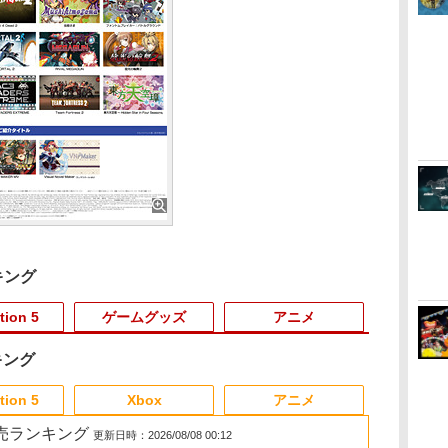
キング
tion 5
ゲームグッズ
アニメ
キング
3
3
3
3
4
4
4
4
5
5
5
6
6
1
6
tion 5
Xbox
アニメ
 2 販売ランキング
更新日時：2026/08/08 00:12