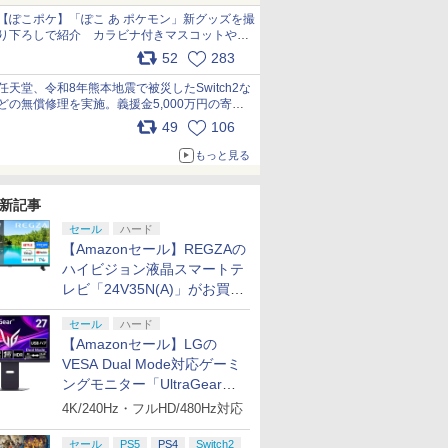
【ぽこポケ】「ぽこ あ ポケモン」新グッズを撮
り下ろしで紹介 カラビナ付きマスコットやス
クエアポーチが仲間入り
52
283
pic.x.com/XmVAgBxaW5
任天堂、令和8年熊本地震で被災したSwitch2な
どの無償修理を実施。義援金5,000万円の寄付
も発表 pic.x.com/BAYsMfUfUC
49
106
もっと見る
新記事
セール
ハード
【Amazonセール】REGZAの
ハイビジョン液晶スマートテ
レビ「24V35N(A)」がお買い
得！
セール
ハード
【Amazonセール】LGの
VESA Dual Mode対応ゲーミ
ングモニター「UltraGear
27G850A-B」がお買い得！
4K/240Hz・フルHD/480Hz対応
セール
PS5
PS4
Switch2