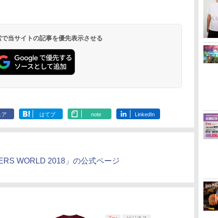
イ
無
【純正品】ディスクド
【純正品】Xbox ワイ
劇場版「鬼滅の刃」無
【純正品】DualSense
【純正品】Xbox 充電
劇場版「鬼滅の刃」無
【純正品】DualSense
【国内正規品】
【Amazon.co.jp限
プレイステー
【純正品】Xbox
【Amazon.co
ー
座再
ライブ(CFI-ZDD1J)
ヤレス コントローラー
限城編 第一章 猗窩座再
ワイヤレスコントロー
式バッテリー + USB-C
限城編 第一章 猗窩座
ワイヤレスコントロー
Thrustmaster スラス
定】劇場版モノノ怪 第
トアチケット 10
ワイヤレス 
定】劇場版モ
コ
PlayStation 5
(カーボンブラック)
来 通常版 [DVD]
ラー ミッドナイト ブ
ケーブル
再来 完全生産限定版
ラー(CFI-ZCT2J)
トマスター TH8S シフ
三章 蛇神 (オリジナル
オンラインコ
ラー Series 2
三章 蛇神 (
ラック(CFI-ZCT2J01)
[Blu-ray]
ター - PC、PS4、
特典:オリジナル巾着＋
Edition (ホ
特典:オリジ
 検索で当サイトの記事を優先表示させる
￥11,849
￥8,020
￥3,523
￥10,737
￥2,618
￥8,698
￥10,737
￥14,141
￥8,800
￥10,000
￥18,500
￥9,900
PS5、PS5 Pro、Xbox
メーカー特典:【坤と
メーカー特典
One、Xbox Series X|S
離】二振りの剣、十翼
離】二振りの
対応の高精度 H パター
より来たる！スタジオ
より来たる！
ン シフター
描き下ろしイラストボ
描き下ろしイ
ード付) [DVD]
ード付) [Blu-r
ェア
はてブ
note
LinkedIn
AMERS WORLD 2018」の公式ページ