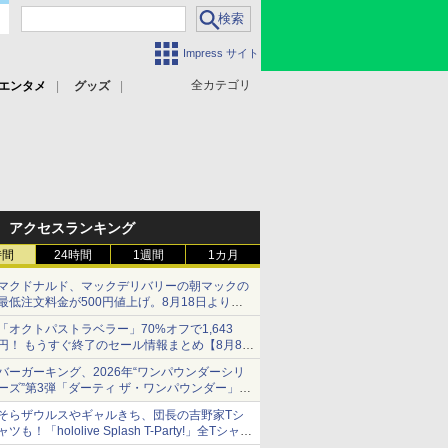
Impress サイト
全カテゴリ
エンタメ
グッズ
アクセスランキング
時間
24時間
1週間
1カ月
マクドナルド、マックデリバリーの朝マックの
最低注文料金が500円値上げ。8月18日より
1,500円から受付
「オクトパストラベラー」70%オフで1,643
円！ もうすぐ終了のセール情報まとめ【8月8日
更新】
バーガーキング、2026年“ワンパウンダーシリ
ニンテンドーeショップでは「大神 絶景版」が
ーズ”第3弾「ダーティ ザ・ワンパウンダー」を
67%オフで990円
8月7日発売
そらザウルスやギャルきち、団長の吉野家Tシ
「特製ガーリックマヨソース」を使用した超大
ャツも！「hololive Splash T-Party!」全Tシャツ
型チーズバーガー
ラインナップ公開＆オンライン販売開始