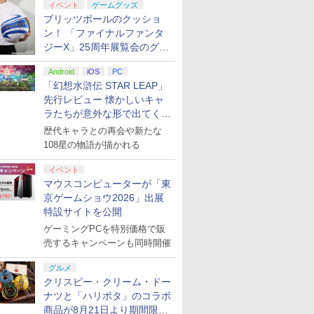
イベント
ゲームグッズ
ション ス
 Elite
.jp限
PlayStation 5 デジタ
GameSir G7 HE 有線
『映画 ラブライブ！蓮
プレイステーション ス
HyperX Clutch
劇場版「鬼滅の刃」無
プレイステーション ス
8BitDo M30 Xboxシリ
ヤマトよ永遠に
【Amazon.
GameSir 
【Amazon.
ブリッツボールのクッショ
,000円|
コントロー
ノノ怪 第
ル・エディション 日本
ゲームコントローラー
ノ空女学院スクールア
トアチケット 3,000円|
Gladiate Xbox公式ラ
限城編 第一章 猗窩座再
トアチケット 15,000円
ーズX | S、Xbox
REBEL3199 7 [Blu-
定】 Logic
ゲームコン
定】劇場版
ン！ 「ファイナルファンタ
ード版
 Core
オリジナル
語専用 (CFI-2200B01)
XBOX Series X|S
イドルクラブ Bloom
オンラインコード版
イセンス ゲーミング コ
来 完全生産限定版
|オンラインコード版
One、およびWindows
ray]
コン G92
XBOX Seri
ヤバイやつ」
ジーX」25周年展覧会のグッ
ワイト)
ナル巾着＋
+ ディスクドライブ
XBOX One Windows
Garden Party』Blu-
ントローラー 有線 日本
[DVD]
の有線コントローラー
リスモ7 Fo
XBOX One
ray（Amaz
￥66,849
現在在庫切れです。
￥8,589
￥3,000
￥4,980
￥7,828
￥15,000
￥4,590
￥8,760
￥38,800
現在在庫切
￥8,800
:【坤と
(CFI-ZDD1J) セット
10/11用 PCコントロー
ray（特装限定版）
ズ情報が公開
正規代理店品 6L366AA
6ボタンレイアウト - 正
Horizon 6
10/11用
典：Blu-
剣、十翼
ラーゲームパッド ホー
Android
iOS
PC
式にライセンスされて
ラーゲーム
ース） [Blu
スタジオ
ル効果スティック付き
います
ルエフェク
「幻想水滸伝 STAR LEAP」
ラストボ
ビデオゲームコントロ
クと3.5
先行レビュー 懐かしいキャ
ay]
ーラー（ブラック）
ジャック付
ラたちが意外な形で出てくる
シリーズ完全新作！
歴代キャラとの再会や新たな
108星の物語が描かれる
イベント
マウスコンピューターが「東
京ゲームショウ2026」出展
特設サイトを公開
ゲーミングPCを特別価格で販
売するキャンペーンも同時開催
グルメ
クリスピー・クリーム・ドー
ナツと「ハリポタ」のコラボ
商品が8月21日より期間限定