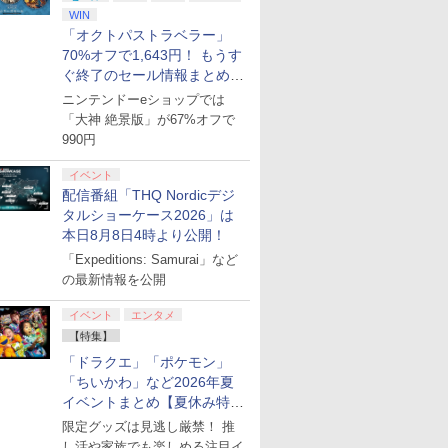
WIN
「オクトパストラベラー」
70%オフで1,643円！ もうす
ぐ終了のセール情報まとめ
【8月8日更新】
ニンテンドーeショップでは
「大神 絶景版」が67%オフで
990円
イベント
配信番組「THQ Nordicデジ
タルショーケース2026」は
本日8月8日4時より公開！
「Expeditions: Samurai」など
の最新情報を公開
イベント
エンタメ
【特集】
「ドラクエ」「ポケモン」
「ちいかわ」など2026年夏
7
7
7
2
8
8
8
3
9
9
9
4
10
10
10
イベントまとめ【夏休み特
集】
限定グッズは見逃し厳禁！ 推
し活や家族でも楽しめる注目イ