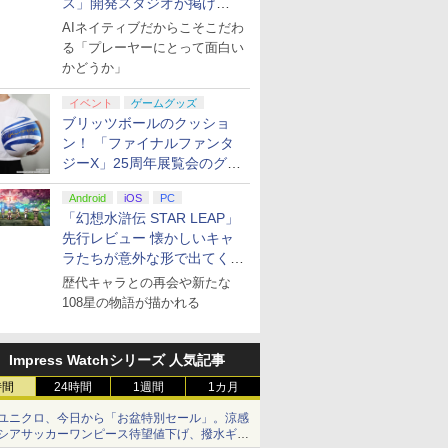
ス」開発スタジオが掲げ
る“AI活用の信念”とは？【講
AIネイティブだからこそこだわ
演レポート】
る「プレーヤーにとって面白い
かどうか」
イベント
ゲームグッズ
ブリッツボールのクッショ
ン！ 「ファイナルファンタ
ジーX」25周年展覧会のグッ
ズ情報が公開
Android
iOS
PC
「幻想水滸伝 STAR LEAP」
先行レビュー 懐かしいキャ
ラたちが意外な形で出てくる
シリーズ完全新作！
歴代キャラとの再会や新たな
108星の物語が描かれる
Impress Watchシリーズ 人気記事
時間
24時間
1週間
1カ月
ユニクロ、今日から「お盆特別セール」。涼感
シアサッカーワンピース待望値下げ、撥水ギア