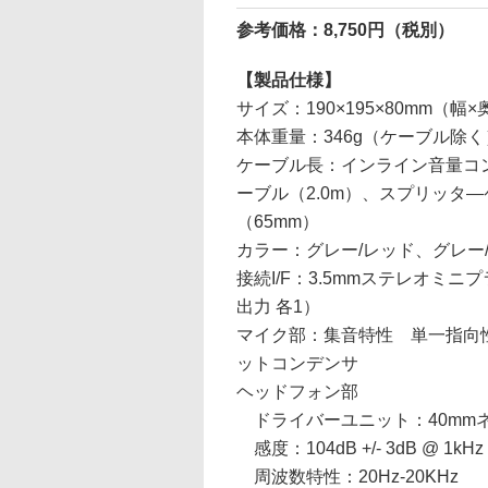
参考価格：8,750円（税別）
【製品仕様】
サイズ：190×195×80mm（幅
本体重量：346g（ケーブル除く
ケーブル長：インライン音量コ
ーブル（2.0m）、スプリッタ
（65mm）
カラー：グレー/レッド、グレー
接続I/F：3.5mmステレオミニ
出力 各1）
マイク部：集音特性 単一指向性、
ットコンデンサ
ヘッドフォン部
ドライバーユニット：40mm
感度：104dB +/- 3dB @ 1kHz
周波数特性：20Hz-20KHz