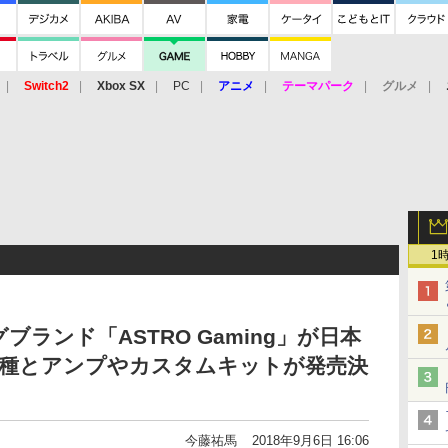
Switch2
Xbox SX
PC
アニメ
テーマパーク
グルメ
 Vita
3DS
アーケード
VR
1
ランド「ASTRO Gaming」が日本
2種とアンプやカスタムキットが発売決
今藤祐馬
2018年9月6日 16:06