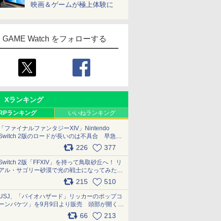
映画＆ゲームが極上体験に
GAME Watch をフォローする
Xランキング
RPランキング
いいねランキング
「ファイナルファンタジーXIV」Nintendo
Switch 2版のロードが長いのは不具合 早急に
アップデートできるよう対応中
226
377
pic.x.com/s9S3nRCAGa
Switch 2版「FFXIV」を持って鳥取砂丘へ！ リ
アル・サゴリー砂漠で光の戦士になってみた
pic.x.com/qyOfL2uv1n
215
510
USJ、「バイオハザード」リッカーのポップコ
ーンバケツ」を9月9日より販売 頭部が開く仕
組み。味は恐怖を堪のう「味噌フレーバー」
66
213
pic.x.com/81MuXGahVM