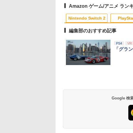
KB6CA [ラッピング可]
イッチ ライト 任天堂
R-LOGI
ニンテンドー 保護 カバ
Amazon ゲーム/アニメ ラン
ー 入れ物 コンパクト
1
1
2
2
収納
Nintendo Switch 2
PlaySta
編集部のおすすめ記事
10
10
10
10
1
1
1
1
2
2
2
2
PS4
VR
「グラン
】
【中古】サムライスピ
【中古】Blu-ray▼リト
リコリス・リコイ
エアコンカビとりす
リッツ斬紅郎無双剣 ベ
ル・マーメイド ブルー
ぶくぶ おおきめア
すい（G型モデル、
スト
レイディスク レンタル
リルキーホルダー 0
アコンファン掃除ブ
落ち
錦木千束（制服ver.
シ）スペアブラシカ
￥350
￥1,799
￥880
￥3,723
トリッジ1個付き
テンドープリペイ
イステーション ス
tDo M30 Xboxシリ
トよ永遠に
ニンテンドープリペイ
【Amazon.co.jp限
GameSir G7 SE 有線
【Amazon.co.jp限
スプラトゥーン レイダ
PlayStation 5 デジタ
【純正品】Xbox ワイ
劇場版「鬼滅の刃」無
スプラトゥーン レイ
Beast of
【純正品】Xbox ワ
劇場版「鬼滅の刃」
号 2000円|オンラ
チケット 15,000円
 | S、Xbox
EL3199 7 [Blu-
ド番号 3000円|オンラ
定】 Logicool G ハン
ゲームコントローラー
定】劇場版「僕の心の
ース|オンラインコード
ル・エディション 日本
ヤレス コントローラー
限城編 第一章 猗窩座再
ース -Switch2
Reincarnation -PS5
ヤレス コントローラ
限城編 第一章 猗窩
コード版
ンラインコード版
e、およびWindows
インコード版
コン G923 グランツー
XBOX Series X|S
ヤバイやつ」 Blu-
版
語専用 Console
+ USB-C® ケーブル
来 通常版 [Blu-ray]
【特典】プロダクト
(ロボット ホワイト)
来 通常版 [DVD]
￥6,449
線コントローラー
リスモ7 Forza
XBOX One Windows
ray（Amazon.co.jp特
Language: Japanese
ード 封入
Google
000
,000
590
760
￥3,000
￥38,800
￥6,499
￥8,800
￥5,832
￥55,000
￥8,300
￥3,982
￥7,286
￥7,681
￥3,523
タンレイアウト - 正
Horizon 6 G923d
10/11用 PCコントロー
典：Blu-rayスリーブケ
only (CFI-2200B01)
ライセンスされて
ラーゲームパッド ホー
ース） [Blu-ray]
す
ルエフェクトスティッ
クと3.5mmオーディオ
ジャック付き