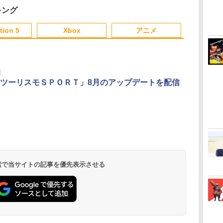
キング
6
3
3
4
4
5
5
tion 5
Xbox
アニメ
3
3
3
3
4
4
4
4
5
5
5
5
6
6
6
6
ツーリスモＳＰＯＲＴ」8月のアップデートを配信
DARKER THA
ル
い
リコリス・リコイル
劇場版「鬼滅の刃」無
リコリス・リコイル
劇場版「鬼滅の刃」無
[Switch 2] ぽこ あ ポ
TVアニメ 違国日記
ク
エ
ぶくぶ おおきめアク
限城編 第一章 猗窩座再
ぶくぶ おおきめアク
限城編 第一章 猗窩座
ケモン エキスパンショ
Blu-ray 第1+2巻 セッ
￥30,800
1.
ラ
リルキーホルダー 06.
来(完全生産限定版)
リルキーホルダー 05.
再来(通常版)【Blu-
ンパス（ダウンロード
ト
）
ー
井ノ上たきな（夏服
【Blu-ray】 [ 吾峠呼世
錦木千束（夏服ver.）
ray】 [ 吾峠呼世晴 ]
版）※3,200ポイントま
￥880
￥8,690
￥880
￥3,960
￥4,400
￥19,800
ver.）
晴 ]
でご利用可
ダ
イ
無
Nintendo Switch 2(日
【純正品】ディスクド
【純正品】Xbox ワイ
【Amazon.co.jp限
ニンテンドープリペイ
【純正品】DualSense
【純正品】Xbox 充電
劇場版「鬼滅の刃」無
ニンテンドープリペイ
【純正品】DualSense
【国内正規品】
【Amazon.co.jp限
ニンテンドー
プレイステー
【純正品】Xbox
『映画 ラブ
ー
座再
本語・国内専用)
ライブ(CFI-ZDD1J)
ヤレス コントローラー
定】劇場版モノノ怪 第
ド番号 9000円|オンラ
ワイヤレスコントロー
式バッテリー + USB-C
限城編 第一章 猗窩座
ド番号 5000円|オンラ
ワイヤレスコントロー
Thrustmaster スラス
定】劇場版モノノ怪 第
ド番号 1000
トアチケット 10
ワイヤレス 
ノ空女学院ス
コ
PlayStation 5
(カーボンブラック)
三章 蛇神
インコード版
ラー ミッドナイト ブ
ケーブル
再来 完全生産限定版
インコード版
ラー(CFI-ZCT2J)
トマスター TH8S シフ
三章 蛇神 (オリジナル
インコード版
オンラインコ
ラー Series 2
イドルクラブ B
￥55,871
(Amazon.co.jp限定オ
ラック(CFI-ZCT2J01)
[Blu-ray]
ター - PC、PS4、
特典:オリジナル巾着＋
Edition (ホ
Garden Part
 検索で当サイトの記事を優先表示させる
￥11,980
￥8,020
￥10,780
￥9,000
￥10,737
￥2,618
￥8,698
￥5,000
￥10,737
￥14,141
￥8,800
￥1,000
￥10,000
￥18,500
￥8,589
リジナル三方背収納ケ
PS5、PS5 Pro、Xbox
メーカー特典:【坤と
ray（特装限
ース付きコレクション)
One、Xbox Series X|S
離】二振りの剣、十翼
(オリジナル特典:オリ
対応の高精度 H パター
より来たる！スタジオ
ジナル巾着＋メーカー
ン シフター
描き下ろしイラストボ
特典:【坤と離】二振り
ード付) [DVD]
の剣、十翼より来た
る！スタジオ描き下ろ