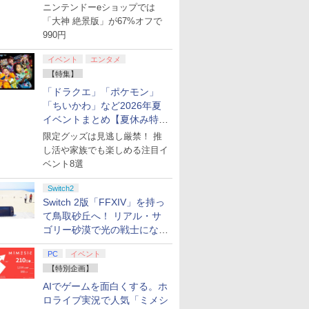
KB6CA 
【8月8日更新】
ニンテンドーeショップでは
R-LOGI
「大神 絶景版」が67%オフで
990円
イベント
エンタメ
【特集】
「ドラクエ」「ポケモン」
7
7
7
7
8
8
8
8
9
9
9
9
10
10
10
10
「ちいかわ」など2026年夏
イベントまとめ【夏休み特
N BLACK -黒の契約者- Blu-ray BOX (初回限定) 【Blu-ray】
集】
限定グッズは見逃し厳禁！ 推
し活や家族でも楽しめる注目イ
ベント8選
プリペイ
ション ス
 Elite
ライブ！蓮
ぽこ あ ポケモン エキ
PlayStation 5 デジタ
GameSir G7 HE 有線
劇場版「鬼滅の刃」無
ニンテンドープリペイ
プレイステーション ス
HyperX Clutch
【Amazon.co.jp限
ニンテンドープリペイ
プレイステーション ス
8BitDo M30 Xboxシリ
ヤマトよ永遠に
ニンテンド
【Amazon.
GameSir 
【Amazon.
Switch2
円|オンラ
,000円|
コントロー
クールア
スパンションパス|オン
ル・エディション 日本
ゲームコントローラー
限城編 第一章 猗窩座再
ド番号 500円|オンライ
トアチケット 3,000円|
Gladiate Xbox公式ラ
定】劇場版モノノ怪 第
ド番号 2000円|オンラ
トアチケット 15,000円
ーズX | S、Xbox
REBEL3199 7 [Blu-
ド番号 30
定】 Logic
ゲームコン
定】劇場版
Switch 2版「FFXIV」を持っ
ード版
 Core
loom
ラインコード版
語専用 (CFI-2200B01)
XBOX Series X|S
来 完全生産限定版
ンコード版
オンラインコード版
イセンス ゲーミング コ
三章 蛇神 (オリジナル
インコード版
|オンラインコード版
One、およびWindows
ray]
インコード
コン G92
XBOX Seri
ヤバイやつ」
て鳥取砂丘へ！ リアル・サ
ワイト)
y』Blu-
+ ディスクドライブ
XBOX One Windows
[DVD]
ントローラー 有線 日本
特典:オリジナル巾着＋
の有線コントローラー
リスモ7 Fo
XBOX One
ray（Amaz
￥4,400
￥66,980
￥7,999
￥7,828
￥500
￥3,000
￥4,980
￥9,900
￥2,000
￥15,000
￥4,590
￥8,760
￥3,000
￥38,800
￥6,499
￥8,800
ゴリー砂漠で光の戦士になっ
定版）
(CFI-ZDD1J) セット
10/11用 PCコントロー
正規代理店品 6L366AA
メーカー特典:【坤と
6ボタンレイアウト - 正
Horizon 6
10/11用
典：Blu-
てみた
ラーゲームパッド ホー
離】二振りの剣、十翼
式にライセンスされて
ラーゲーム
ース） [Blu
PC
イベント
ル効果スティック付き
より来たる！スタジオ
います
ルエフェク
ビデオゲームコントロ
描き下ろしイラストボ
クと3.5
【特別企画】
ーラー（ブラック）
ード付) [Blu-ray]
ジャック付
AIでゲームを面白くする。ホ
ロライブ実況で人気「ミメシ