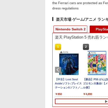
the Ferrari cars are protected as Fe
dress regulations
楽天市場 ゲーム/アニメ ラン
Nintendo Switch 2
PlaySta
楽天 PlayStation 5 売れ筋
10
1
1
2
2
 PS5 PlayStation5 Pro CFI-
tendo Switch 2
【即納(営業日内の発
【マラソン期間ポイン
【中古】Lost Soul
Nintendo Switch 2
【新品】PS5 がんば
年版
oコントローラー
送)】Nintendo
ト2倍＆クーポンあり】
Asideソフト:プレイス
アダプター
ゴエモン大集合!【メ
Switch2 日本語 国内専
【スイッチ2対応ケース
テーション5ソフト／ア
ル便】
980
￥3,975
用 ニンテンドー スイ
あり】 Nintendo
クション・ゲーム
￥57,200
￥2,980
￥850
￥4,890
ッチ2 本体 任天堂 新型
Switch 2 Switch2 ケー
送料無料 任天堂
ス 有機EL シンプル 名
switch2 BEE-S-
入れ 名前入れ 本体 ス