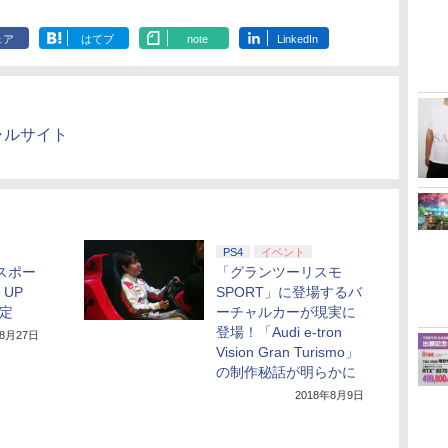
しイラストボード付)
[Blu-ray]
ェア
はてブ
note
LinkedIn
ャルサイト
PS4
イベント
eスポー
「グランツーリスモ
 UP
SPORT」に登場するバ
決定
ーチャルカーが現実に
登場！「Audi e-tron
年8月27日
Vision Gran Turismo」
の制作秘話が明らかに
2018年8月9日