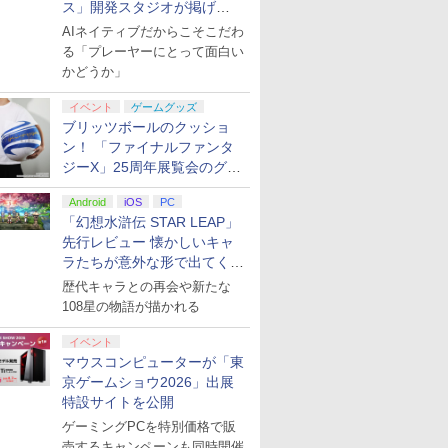
ス」開発スタジオが掲げ
る“AI活用の信念”とは？【講
AIネイティブだからこそこだわ
演レポート】
る「プレーヤーにとって面白い
かどうか」
イベント
ゲームグッズ
ブリッツボールのクッショ
ン！ 「ファイナルファンタ
ジーX」25周年展覧会のグッ
ズ情報が公開
Android
iOS
PC
「幻想水滸伝 STAR LEAP」
先行レビュー 懐かしいキャ
ラたちが意外な形で出てくる
シリーズ完全新作！
歴代キャラとの再会や新たな
108星の物語が描かれる
イベント
マウスコンピューターが「東
京ゲームショウ2026」出展
特設サイトを公開
ゲーミングPCを特別価格で販
売するキャンペーンも同時開催