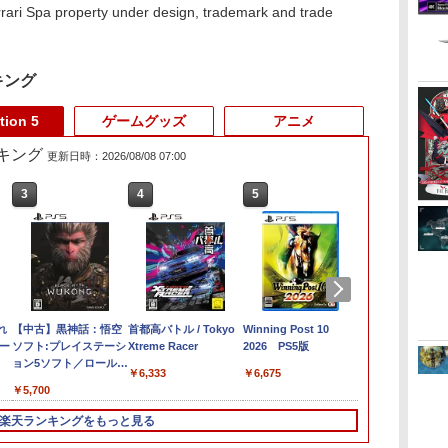
rrari Spa property under design, trademark and trade
キング
tion 5
ゲームグッズ
アニメ
ランキング
更新日時：2026/08/08 07:00
3
3
4
4
5
5
6
6
 AC
れ
メトロイドプライム4
【中古】黒神話：悟空
Star Fox (スターフォ
首都高バトル / Tokyo
[Switch 2] スプラトゥ
Winning Post 10
【08/11発売
ディスクドラ
ー
ビヨンド Nintendo
ソフト:プレイステーシ
ックス)
Xtreme Racer
ーン レイダース（ダウ
2026 PS5版
[メール便OK
￥11,980
Switch 2 Edition
ョン5ソフト／ロールプ
ンロード版）※4,800ポ
【NS2】The E
￥5,327
￥6,333
￥6,675
レイング・ゲーム
イントまでご利用可 ■
Scrolls IV: Ob
￥4,939
￥5,700
￥6,480
￥6,810
Remastered -
Edition[予約
楽天ランキングをもっと見る