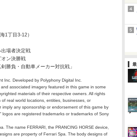
1丁目3-12）
ル出場者決定戦
ピオン決勝戦
最
真剣勝負・自動車メーカー対抗戦」
t Inc. Developed by Polyphony Digital Inc.
 and associated imagery featured in this game in some
righted materials of their respective owners. All rights
of real world locations, entities, businesses, or
 or imply any sponsorship or endorsement of this game by
o" logos are registered trademarks or trademarks of Sony
i Spa. The name FERRARI, the PRANCING HORSE device,
 designs are property of Ferrari Spa. The body designs of