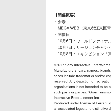
【開催概要】
・会場
MEGA WEB（東京都江東区青海
・開催日
10月6日：ワールドファイナ
10月7日：リージョンチャン
10月8日：エキシビション「
©2017 Sony Interactive Entertainmen
Manufacturers, cars, names, brands
cases include trademarks and/or copy
reserved. Any depiction or recreation 
organizations is not intended to be
such party or parties. "Gran Turism
Interactive Entertainment Inc.
Produced under license of Ferrar
all associated logos and distinctive