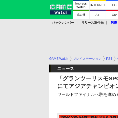
バックナンバー
リリース送付先
PS5
モバイル
eスポーツ
クラウド
PS
GAME Watch
プレイステーション
PS4
ニュース
「グランツーリスモSPO
にてアジアチャンピオ
ワールドファイナルへ駒を進める