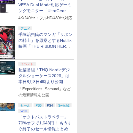
VESA Dual Mode対応ゲーミ
ングモニター「UltraGear
27G850A-B」がお買い得！
4K/240Hz・フルHD/480Hz対応
アニメ
手塚治虫氏のマンガ「リボン
の騎士」を原案とするNetflix
映画「THE RIBBON HERO
リボンヒーロー」本日配信開
7
8
7
9
10
始
イベント
配信番組「THQ Nordicデジ
タルショーケース2026」は
本日8月8日4時より公開！
「Expeditions: Samurai」など
の最新情報を公開
★予約】
イブ
鬼武者 Way of the
ファイアーエムブレム
【新品】SONY ソニー PS5 PlayStation5 Pro 
Nintendo Switch 2
【即納(営
]【新品】
Sword 【Switch2】
万紫千紅
7100B01 2025年版
Proコントローラー
送)】Ninte
セール
PS5
PS4
Switch2
lder
POT-P-ABNMA
Switch2
￥8,970
￥198,500
￥9,980
WIN
livion
用 ニンテ
￥7,730
￥57,200
「オクトパストラベラー」
 Deluxe
ッチ2 本体
70%オフで1,643円！ もうす
品]
送料無料 
switch2 B
ぐ終了のセール情報まとめ