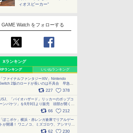
ィオスピーカー”
GAME Watch をフォローする
Xランキング
RPランキング
いいねランキング
「ファイナルファンタジーXIV」Nintendo
Switch 2版のロードが長いのは不具合 早急に
アップデートできるよう対応中
227
378
pic.x.com/s9S3nRCAGa
USJ、「バイオハザード」リッカーのポップコ
ーンバケツ」を9月9日より販売 頭部が開く仕
組み。味は恐怖を堪のう「味噌フレーバー」
66
212
pic.x.com/81MuXGahVM
「ぽこポケ」横浜・赤レンガ倉庫でリアルゲー
トが開通！ ワニノコ、ミズゴロウ、アシマリ登
場シーンをレポート pic.x.com/LDgEByVl6D
62
230