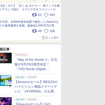
【ぽこポケ】「ぽこ あ ポケモン」新グッズを撮
り下ろしで紹介 カラビナ付きマスコットやス
クエアポーチが仲間入り
52
283
pic.x.com/XmVAgBxaW5
任天堂、令和8年熊本地震で被災したSwitch2な
どの無償修理を実施。義援金5,000万円の寄付
も発表 pic.x.com/BAYsMfUfUC
49
106
もっと見る
新記事
イベント
「Way of the Hunter 2」正式
版が9月29日発売決定！
「THQ Nordic Digital
Showcase 2026」まとめ
セール
ハード
【Amazonセール】REGZAの
ハイビジョン液晶スマートテ
レビ「24V35N(A)」がお買い
得！
セール
ハード
【Amazonセール】LGの