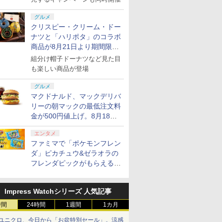
グルメ
クリスピー・クリーム・ドー
ナツと「ハリポタ」のコラボ
商品が8月21日より期間限定
で発売
組分け帽子ドーナツなど見た目
も楽しい商品が登場
グルメ
マクドナルド、マックデリバ
リーの朝マックの最低注文料
金が500円値上げ。8月18日
より1,500円から受付
エンタメ
ファミマで「ポケモンフレン
ダ」ピカチュウ&ゼラオラの
フレンダピックがもらえるキ
ャンペーン開催！
Impress Watchシリーズ 人気記事
時間
24時間
1週間
1カ月
ユニクロ、今日から「お盆特別セール」。涼感