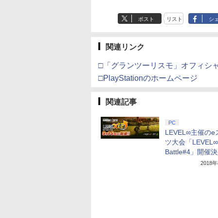
ポスト
リスト
シ
関連リンク
□「グランツーリスモ」オフィシ
□PlayStationのホームページ
関連記事
PC
LEVEL∞主催の
ツ大会「LEVEL∞
Battle#4」開催
2018