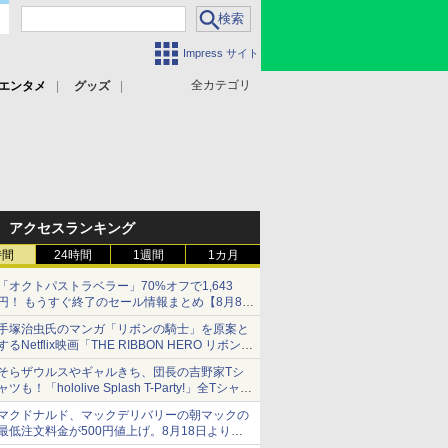
Impress サイト
全カテゴリ
エンタメ
グッズ
アクセスランキング
時間
24時間
1週間
1カ月
「オクトパストラベラー」70%オフで1,643
円！ もうすぐ終了のセール情報まとめ【8月8日
更新】
手塚治虫氏のマンガ「リボンの騎士」を原案と
ニンテンドーeショップでは「大神 絶景版」が
するNetflix映画「THE RIBBON HERO リボンヒ
67%オフで990円
ーロー」本日配信開始
そらザウルスやギャルきち、団長の吉野家Tシ
ャツも！「hololive Splash T-Party!」全Tシャツ
ラインナップ公開＆オンライン販売開始
マクドナルド、マックデリバリーの朝マックの
最低注文料金が500円値上げ。8月18日より
1,500円から受付