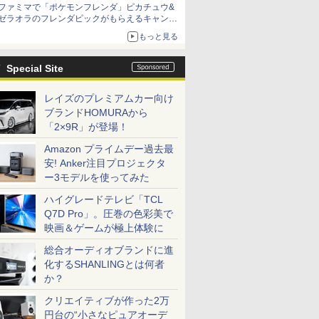
ファミマで「ポケモンフレンダ」ピカチュウ&
ゼラオラのフレンダピックがもらえるキャンペ
ーン開催！
もっと見る
Special Site
レイズのプレミアムカー向け
ブランドHOMURAから
「2×9R」が登場！
Amazon プライムデー過去最
安! Anker注目プロジェクタ
ー3モデルを使ってみた
ハイグレードテレビ「TCL
Q7D Pro」。圧巻の色彩美で
映画＆ゲームが極上体験に
総合オーディオブランドに進
化するSHANLINGとは何者
か？
クリエイティブが作った2万
円台の“小さなピュアオーデ