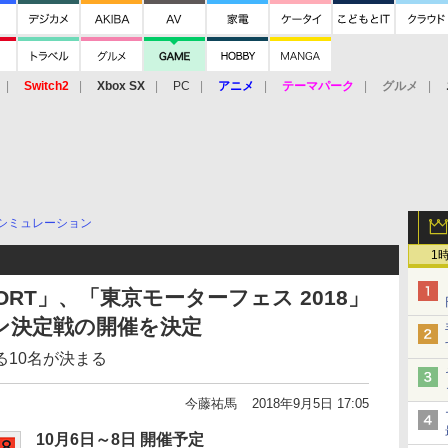
Switch2
Xbox SX
PC
アニメ
テーマパーク
グルメ
 Vita
3DS
アーケード
VR
シミュレーション
1
RT」、「東京モーターフェス 2018」
ン決定戦の開催を決定
10名が決まる
今藤祐馬
2018年9月5日 17:05
10月6日～8日 開催予定