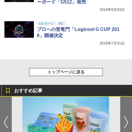
ーボード「G512」発売
【Amazon.co.jp限定】劇場版モノノ怪
5
2018年5月24日
第三章 蛇神 (オリジナル特典:オリジナル
巾着＋メーカー特典:【坤と離】二振りの
剣、十翼より来たる！スタジオ描き下ろ
eスポーツ
PC
しイラストボード付) [DVD]
プロへの登竜門「Logicool G CUP 201
8」開催決定
￥8,800
2018年7月31日
トップページに戻る
おすすめ記事