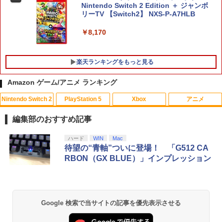
Nintendo Switch 2 Edition ＋ ジャンボ
リーTV 【Switch2】 NXS-P-A7HLB
￥8,170
楽天ランキングをもっと見る
Amazon ゲーム/アニメ ランキング
Nintendo Switch 2
PlayStation 5
Xbox
アニメ
【中古】PS5龍が如く8外伝 Pirates i
【中古】グランド・セフト・オートV
バイオハザード:ヴェンデッタ スペシャ
1
1
1
n Hawaii
【CEROレーティング「Z」】 - PS3
ル・プライス【Blu-ray】 [ ケビン・ドー
編集部のおすすめ記事
マン ]
￥1,989
￥446
スプラトゥーン レイダース|オンライン
PlayStation 5 デジタル・エディション
【純正品】Xbox ワイヤレス コントロー
劇場版「鬼滅の刃」無限城編 第一章 猗
ハード
WIN
Mac
1
1
1
1
￥1,369
コード版
日本語専用 Console Language: Japan
ラー + USB-C® ケーブル
窩座再来 通常版 [Blu-ray]
待望の“青軸”ついに登場！ 「G512 CA
ese only (CFI-2200B01)
RBON（GX BLUE）」インプレッション
￥5,832
￥8,300
￥3,982
￥55,000
ソニー・インタラクティブエンタテイン
【中古】WinningPost 4
バイオハザード:インフィニット ダーク
2
2
2
メント 【PS5】Marvel’s Spider-Man 2
ネス スペシャル・プライス【Blu-ray】 [
通常版 [ECJS-00035 PS5 マーベルス
株式会社カプコン ]
￥549
パイダーマン2 ツウジョウ]【MARVELC
【純正品】Xbox ワイヤレス コントロー
2
Google 検索で当サイトの記事を優先表示させる
スプラトゥーン レイダース -Switch2
劇場版「鬼滅の刃」無限城編 第一章 猗
orner】
Beast of Reincarnation -PS5 【特典】
ラー (ロボット ホワイト)
2
2
2
￥1,369
窩座再来 通常版 [DVD]
プロダクトコード 封入