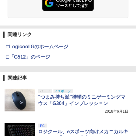
￥6,446
￥3,980
￥7,681
￥3,523
￥7,286
PS Vita 2000 アナログスティック・スラ
3
バイオハザード:デスアイランド スペシ
3
イドパッド修理用基板 部品 パーツ L R
ャル・プライス【Blu-ray】 [ 羽住英一郎
互換 黒 ブラック オリジナルウエス スラ
【中古】PS5ソフト ドラゴンクエストVII
【純正品】Xbox ワイヤレス コントロー
]
3
3
イドパッド
Reimagined
ラー (カーボンブラック)
関連リンク
Nintendo Switch 2(日本語・国内専用)
【Amazon.co.jp限定】劇場版モノノ怪
【純正品】ディスクドライブ(CFI-ZDD1
3
3
3
￥1,369
第三章 蛇神 (Amazon.co.jp限定オリジ
J) PlayStation 5
￥750
￥4,320
￥8,020
ナル三方背収納ケース付きコレクション)
￥55,491
□Logicool Gのホームページ
(オリジナル特典:オリジナル巾着＋メー
￥11,980
カー特典:【坤と離】二振りの剣、十翼よ
□「G512」のページ
新劇場版銀魂 -吉原大炎上ー (通常版)【B
4
り来たる！スタジオ描き下ろしイラスト
【中古】桃太郎電鉄15 五大ボンビー登
【純正品】Xbox 充電式バッテリー + US
4
lu-ray】 [ 杉田智和 ]
4
ボード付) [Blu-ray]
【特典】ドラゴンズドグマ 2：ダークア
場!の巻
B-C ケーブル
4
リズン PS5版(【早期購入封入特典】D
【純正品】DualSense ワイヤレスコン
ニンテンドープリペイド番号 9000円|オ
4
￥4,118
4
￥10,780
関連記事
Lコード)
トローラー ミッドナイト ブラック(CFI-
￥857
ンラインコード版
￥2,618
ZCT2J01)
￥5,090
￥9,000
ハード
eスポーツ
￥10,737
“つまみ持ち派”待望のミニゲーミングマ
劇場版「鬼滅の刃」無限城編 第一章 猗
4
アニプレックス ブルーレイディスク
ウス「G304」インプレッション
5
窩座再来 完全生産限定版 [Blu-ray]
【中古】Nintendo リングフィット アド
【国内正規品】Thrustmaster スラスト
5
劇場版「鬼滅の刃」無限列車編 通常版
5
ベンチャー [Nintendo Switch]【府中
2018年6月1日
シティーズ：スカイライン リマスター
マスター TH8S シフター - PC、PS4、P
ニンテンドープリペイド番号 5000円|オ
5
5
￥8,698
ル・シーニュ】保証期間1週間
ジャパン・スペシャル・エディション
【純正品】DualSense ワイヤレスコン
S5、PS5 Pro、Xbox One、Xbox Serie
ンラインコード版
5
￥4,400
トローラー(CFI-ZCT2J)
s X|S 対応の高精度 H パターン シフター
PC
￥1,200
￥5,591
￥5,000
ロジクール、eスポーツ向けメカニカルキ
￥10,737
￥14,141