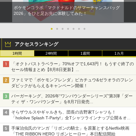
ポケモンコラボ「マクドナルドのサマーチャンスバッグ
2026」をひと足お先に体験してみた！
●
●
●
●
●
●
●
アクセスランキング
1時間
24時間
1週間
1カ月
「オクトパストラベラー」70%オフで1,643円！ もうすぐ終了の
セール情報まとめ【8月8日更新】
ニンテンドーeショップでは「大神 絶景版」が67%オフで990円
ファミマで「ポケモンフレンダ」ピカチュウ&ゼラオラのフレン
ダピックがもらえるキャンペーン開催！
バーガーキング、2026年“ワンパウンダーシリーズ”第3弾「ダー
ティ ザ・ワンパウンダー」を8月7日発売
「特製ガーリックマヨソース」を使用した超大型チーズバーガー
そらザウルスやギャルきち、団長の吉野家Tシャツも！
「hololive Splash T-Party!」全Tシャツラインナップ公開＆オン
ライン販売開始
手塚治虫氏のマンガ「リボンの騎士」を原案とするNetflix映画
「THE RIBBON HERO リボンヒーロー」本日配信開始