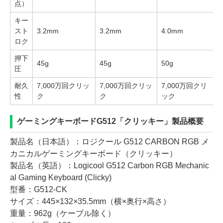
点）
キー
スト
3.2mm
3.2mm
4.0mm
ロク
押下
45g
45g
50g
圧
耐久
7,000万回クリッ
7,000万回クリッ
7,000万回クリ
性
ク
ク
ック
ゲーミングキーボードG512「クリッキー」製品概要
製品名（日本語）：ロジクール G512 CARBON RGB メ
カニカルゲーミングキーボード（クリッキー）
製品名（英語）：Logicool G512 Carbon RGB Mechanic
al Gaming Keyboard (Clicky)
型番：G512-CK
サイズ：445×132×35.5mm（横×奥行×高さ）
重量：962g（ケーブル除く）