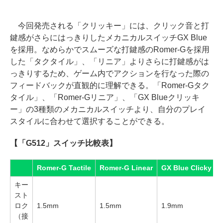
今回発売される「クリッキー」には、クリック音と打
鍵感がさらにはっきりしたメカニカルスイッチGX Blue
を採用。なめらかでスムーズな打鍵感のRomer-Gを採用
した「タクタイル」、「リニア」よりさらに打鍵感がは
っきりするため、ゲーム内でアクションを行なった際の
フィードバックが直観的に理解できる。「Romer-Gタク
タイル」、「Romer-Gリニア」、「GX Blueクリッキ
ー」の3種類のメカニカルスイッチより、自分のプレイ
スタイルに合わせて選択することができる。
【「G512」スイッチ比較表】
Romer-G Tactile
Romer-G Linear
GX Blue Clicky
キー
スト
ロク
1.5mm
1.5mm
1.9mm
（接