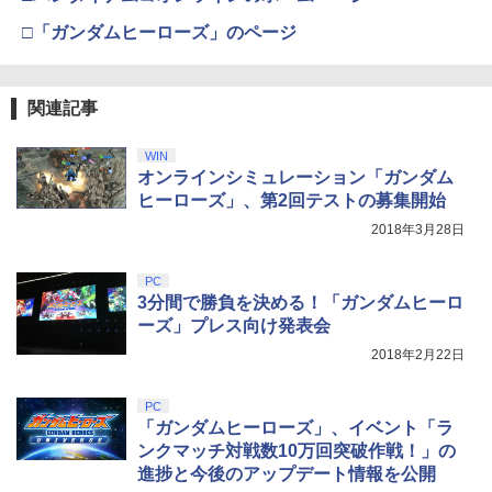
(オリジナル特典:オリジナル巾着＋メー
￥11,849
カー特典:【坤と離】二振りの剣、十翼よ
□「ガンダムヒーローズ」のページ
劇場アニメ『ベルサイユのばら』 通常版
4
り来たる！スタジオ描き下ろしイラスト
【Blu-ray】 [ 池田理代子 ]
【純正品】Xbox 充電式バッテリー + US
4
ボード付) [Blu-ray]
B-C ケーブル
【純正品】DualSense ワイヤレスコン
￥4,469
ニンテンドープリペイド番号 9000円|オ
4
4
￥10,780
関連記事
トローラー ミッドナイト ブラック(CFI-
ンラインコード版
￥2,618
ZCT2J01)
￥9,000
WIN
￥10,737
オンラインシミュレーション「ガンダム
劇場版「鬼滅の刃」無限城編 第一章 猗
4
【送料無料】[Joshinオリジナル特典付]
5
ヒーローズ」、第2回テストの募集開始
窩座再来 完全生産限定版 [Blu-ray]
「超かぐや姫!」Blu-ray 通常版/アニメー
【国内正規品】Thrustmaster スラスト
5
ション[Blu-ray]【返品種別A】
2018年3月28日
マスター TH8S シフター - PC、PS4、P
ニンテンドープリペイド番号 5000円|オ
5
￥8,698
【純正品】DualSense ワイヤレスコン
S5、PS5 Pro、Xbox One、Xbox Serie
ンラインコード版
5
トローラー(CFI-ZCT2J)
s X|S 対応の高精度 H パターン シフター
￥6,050
PC
￥5,000
3分間で勝負を決める！「ガンダムヒーロ
￥10,737
￥14,141
ーズ」プレス向け発表会
『映画 ラブライブ！蓮ノ空女学院スクー
5
2018年2月22日
ルアイドルクラブ Bloom Garden Part
y』Blu-ray（特装限定版）
PC
￥8,589
「ガンダムヒーローズ」、イベント「ラ
ンクマッチ対戦数10万回突破作戦！」の
進捗と今後のアップデート情報を公開