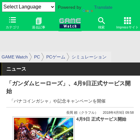
Powered by
Translate
カテゴリ
過去記事
検索
Impressサイト
GAME Watch
PC
PCゲーム
シミュレーション
ニュース
「ガンダムヒーローズ」、4月9日正式サービス開
始
「バナコインガシャ」や記念キャンペーンを開催
長岡 頼（クラフル）
2018年4月9日 09:58
4月9日 正式サービス開始