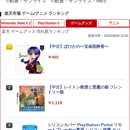
©創通・サンライズ ©創通・サンライズ・MBS
楽天市場 ゲーム/アニメ ランキング
Nintendo Switch 2
PlayStation 5
ゲームグッズ
アニメ
楽天 ゲームグッズ 売れ筋ランキング
更新日時：2026/08/09 20:00
ぽこ あ ポケモン
カプコン 【PS5】レッド・デッド・リデ
【中古】ぽけかの〜宝条院静香〜
1
1
1
ンプション [ELJM-30880 PS5 レッドデ
ッドリデンプション]
￥7,880
￥455
￥5,790
【中古】レイトン教授と悪魔の箱 フレン
【PowerA 公式ストア】パワーエー アド
【新品】PS5ソフト デジモンストーリー
2
2
2
ドリー版
バンテージ・ワイヤレスコントローラー
タイムストレンジャー【都城店】
for Nintendo Switch 2 - ブラック 【任
天堂公式ライセンス商品】送料無料 国内
￥1,119
￥5,800
2年保証
￥7,900
シリコンカバー PlayStation Portal リモ
3
コーエーテクモゲームス 真・三國無双2
ートプレーヤー専用 シリコン 保護 カバ
3