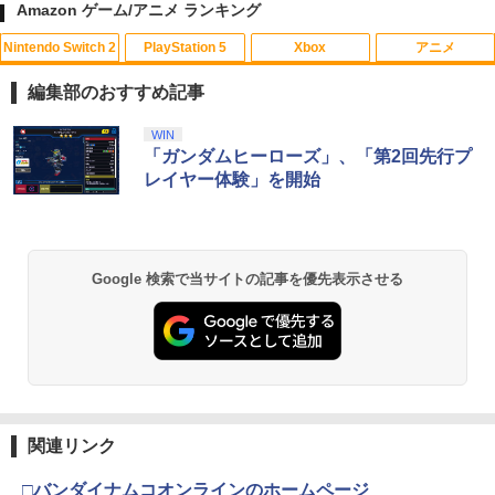
Amazon ゲーム/アニメ ランキング
Nintendo Switch 2
PlayStation 5
Xbox
アニメ
【中古】 メアリと魔女の花 [レンタル落
1
ち] [Blu-ray] [ブルーレイ]
編集部のおすすめ記事
￥1,056
スプラトゥーン レイダース|オンライン
PlayStation 5 デジタル・エディション
【純正品】Xbox ワイヤレス コントロー
劇場版「鬼滅の刃」無限城編 第一章 猗
WIN
1
1
1
1
コード版
日本語専用 Console Language: Japan
ラー + USB-C® ケーブル
窩座再来 通常版 [Blu-ray]
「ガンダムヒーローズ」、「第2回先行プ
ese only (CFI-2200B01)
レイヤー体験」を開始
￥5,832
￥8,300
￥3,982
￥55,000
U.C.ガンダムBlu-rayライブラリーズ 機
2
動戦士ガンダムF91【Blu-ray】 [ 辻谷耕
史 ]
【純正品】Xbox ワイヤレス コントロー
2
Google 検索で当サイトの記事を優先表示させる
スプラトゥーン レイダース -Switch2
劇場版「鬼滅の刃」無限城編 第一章 猗
Beast of Reincarnation -PS5 【特典】
ラー (ロボット ホワイト)
2
2
￥3,452
2
窩座再来 通常版 [DVD]
プロダクトコード 封入
￥6,447
￥7,681
￥3,523
￥7,286
うる星やつら2 ビューティフル・ドリー
3
マー【Blu-ray】 [ 平野文 ]
【純正品】Xbox ワイヤレス コントロー
3
ラー (カーボンブラック)
￥4,391
関連リンク
Nintendo Switch 2(日本語・国内専用)
【Amazon.co.jp限定】劇場版モノノ怪
【純正品】ディスクドライブ(CFI-ZDD1
3
3
3
第三章 蛇神 (Amazon.co.jp限定オリジ
J) PlayStation 5
￥8,020
ナル三方背収納ケース付きコレクション)
￥55,491
□バンダイナムコオンラインのホームページ