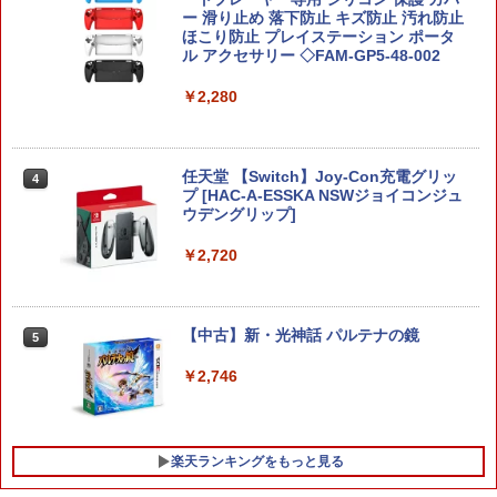
with 猛将伝 Remastered【PS5】 ELJM
ー 滑り止め 落下防止 キズ防止 汚れ防止
ドラゴンクエストVII Reimagined Ninte
30997 [ELJM30997]
ほこり防止 プレイステーション ポータ
3
ndoSwitch2版
ル アクセサリー ◇FAM-GP5-48-002
￥6,340
￥7,900
￥2,280
【特典】SILENT HILL: Townfall(【早期
4
購入封入特典】DLCチラシ)
任天堂 【Switch】Joy-Con充電グリッ
4
カービィのエアライダー
4
プ [HAC-A-ESSKA NSWジョイコンジュ
ウデングリップ]
￥6,507
￥7,902
￥2,720
オリ特付【10/01発売日お届け☆予約】
5
【新品】【PS5】真・三國無双2 with 猛
【中古】新・光神話 パルテナの鏡
5
任天堂 【Switch2】マリオカート ワール
将伝 Remastered［PS5版］★浅草マッ
5
ド [BEE-P-AAAAA NSW2 マリオカ-ト
ハオリジナル特典アクリルコースター付
￥2,746
ワ-ルド]
★
￥8,970
￥6,590
楽天ランキングをもっと見る