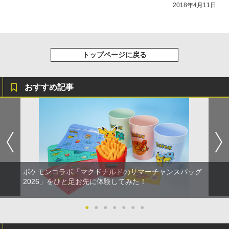
2018年4月11日
トップページに戻る
おすすめ記事
ポケモンコラボ「マクドナルドのサマーチャンスバッグ
2026」をひと足お先に体験してみた！
●
●
●
●
●
●
●