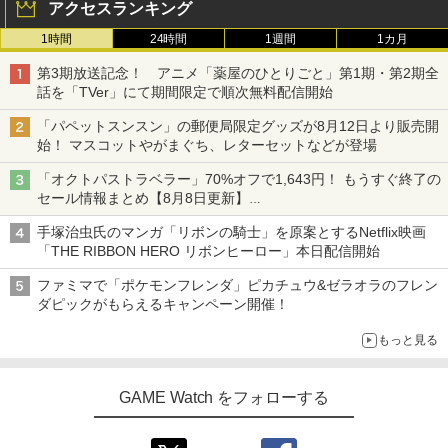
アクセスランキング
1時間
24時間
1週間
1カ月
第3期放送記念！ アニメ「薬屋のひとりごと」第1期・第2期全
話を「TVer」にて期間限定で順次無料配信開始
「パペットスンスン」の郵便局限定グッズが8月12日より販売開
始！ マスコットやがまぐち、レターセットなどが登場
「オクトパストラベラー」70%オフで1,643円！ もうすぐ終了の
セール情報まとめ【8月8日更新】
ニンテンドーeショップでは「大神 絶景版」が67%オフで990円
手塚治虫氏のマンガ「リボンの騎士」を原案とするNetflix映画
「THE RIBBON HERO リボンヒーロー」本日配信開始
ファミマで「ポケモンフレンダ」ピカチュウ&ゼラオラのフレン
ダピックがもらえるキャンペーン開催！
もっと見る
GAME Watch をフォローする