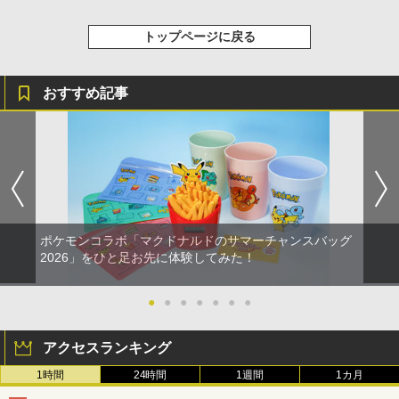
剣、十翼より来たる！スタジオ描き下ろ
しイラストボード付) [DVD]
トップページに戻る
￥8,800
おすすめ記事
ポケモンコラボ「マクドナルドのサマーチャンスバッグ
2026」をひと足お先に体験してみた！
●
●
●
●
●
●
●
アクセスランキング
1時間
24時間
1週間
1カ月