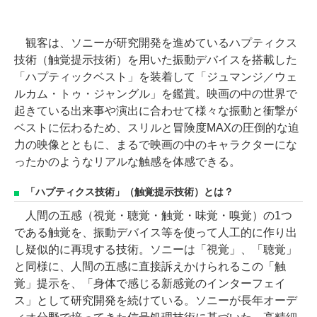
観客は、ソニーが研究開発を進めているハプティクス
技術（触覚提示技術）を用いた振動デバイスを搭載した
「ハプティックベスト」を装着して「ジュマンジ／ウェ
ルカム・トゥ・ジャングル」を鑑賞。映画の中の世界で
起きている出来事や演出に合わせて様々な振動と衝撃が
ベストに伝わるため、スリルと冒険度MAXの圧倒的な迫
力の映像とともに、まるで映画の中のキャラクターにな
ったかのようなリアルな触感を体感できる。
「ハプティクス技術」（触覚提示技術）とは？
人間の五感（視覚・聴覚・触覚・味覚・嗅覚）の1つ
である触覚を、振動デバイス等を使って人工的に作り出
し疑似的に再現する技術。ソニーは「視覚」、「聴覚」
と同様に、人間の五感に直接訴えかけられるこの「触
覚」提示を、「身体で感じる新感覚のインターフェイ
ス」として研究開発を続けている。ソニーが長年オーデ