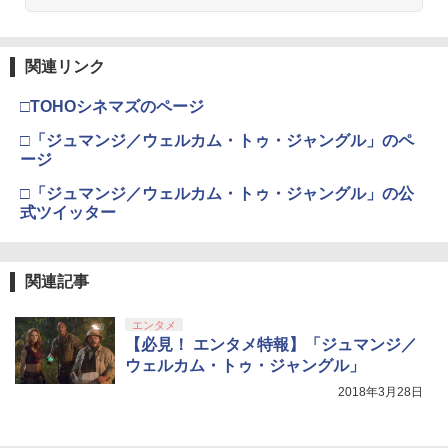
【純正品】Xbox 充電式バッテリー + US
3
￥3,964
B-C ケーブル
【純正品】ディスクドライブ(CFI-ZDD1
3
J) PlayStation 5
関連リンク
￥2,618
￥11,849
□TOHOシネマズのページ
劇場版「鬼滅の刃」無限城編 第一章 猗
3
窩座再来 通常版 [DVD]
□「ジュマンジ／ウェルカム・トゥ・ジャングル」のペ
【純正品】Xbox ワイヤレス コントロー
ージ
4
￥3,523
【純正品】DualSense ワイヤレスコン
ラー (カーボンブラック)
4
トローラー ミッドナイト ブラック(CFI-
□「ジュマンジ／ウェルカム・トゥ・ジャングル」の公
ZCT2J01)
￥8,020
式ツイッター
￥10,737
劇場版「鬼滅の刃」無限城編 第一章 猗
4
窩座再来 完全生産限定版 [Blu-ray]
関連記事
【純正品】Xbox Elite ワイヤレス コン
5
トローラー Series 2 Core Edition (ホワ
￥8,698
【純正品】DualSense ワイヤレスコン
イト)
5
エンタメ
トローラー(CFI-ZCT2J)
【必見！ エンタメ特報】「ジュマンジ／
￥18,500
ウェルカム・トゥ・ジャングル」
￥10,737
2018年3月28日
【Amazon.co.jp限定】劇場版モノノ怪
5
第三章 蛇神 (オリジナル特典:オリジナル
巾着＋メーカー特典:【坤と離】二振りの