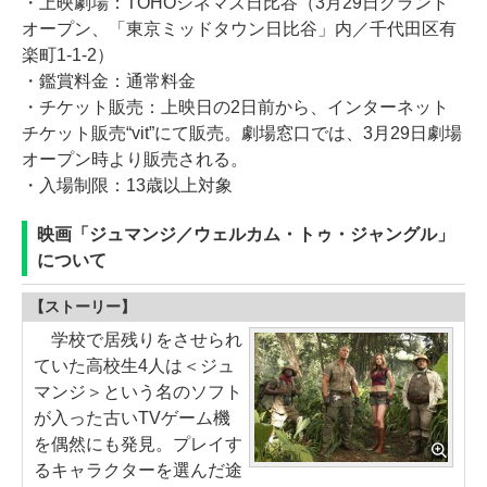
・上映劇場：TOHOシネマズ日比谷（3月29日グランド
オープン、「東京ミッドタウン日比谷」内／千代田区有
楽町1-1-2）
・鑑賞料金：通常料金
・チケット販売：上映日の2日前から、インターネット
チケット販売“vit”にて販売。劇場窓口では、3月29日劇場
オープン時より販売される。
・入場制限：13歳以上対象
映画「ジュマンジ／ウェルカム・トゥ・ジャングル」
について
【ストーリー】
学校で居残りをさせられ
ていた高校生4人は＜ジュ
マンジ＞という名のソフト
が入った古いTVゲーム機
を偶然にも発見。プレイす
るキャラクターを選んだ途