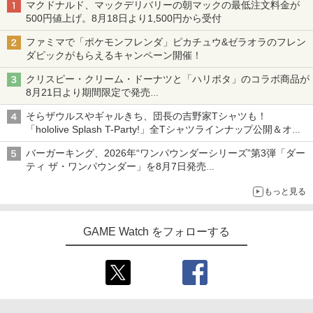
マクドナルド、マックデリバリーの朝マックの最低注文料金が
500円値上げ。8月18日より1,500円から受付
ファミマで「ポケモンフレンダ」ピカチュウ&ゼラオラのフレン
ダピックがもらえるキャンペーン開催！
クリスピー・クリーム・ドーナツと「ハリポタ」のコラボ商品が
8月21日より期間限定で発売
組分け帽子ドーナツなど見た目も楽しい商品が登場
そらザウルスやギャルきち、団長の吉野家Tシャツも！
「hololive Splash T-Party!」全Tシャツラインナップ公開＆オン
ライン販売開始
バーガーキング、2026年“ワンパウンダーシリーズ”第3弾「ダー
ティ ザ・ワンパウンダー」を8月7日発売
「特製ガーリックマヨソース」を使用した超大型チーズバーガー
もっと見る
GAME Watch をフォローする