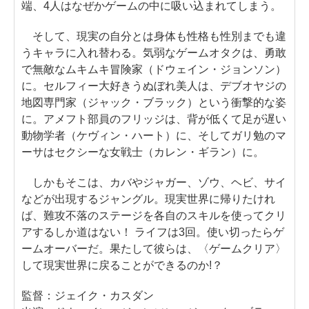
端、4人はなぜかゲームの中に吸い込まれてしまう。
そして、現実の自分とは身体も性格も性別までも違
うキャラに入れ替わる。気弱なゲームオタクは、勇敢
で無敵なムキムキ冒険家（ドウェイン・ジョンソン）
に。セルフィー大好きうぬぼれ美人は、デブオヤジの
地図専門家（ジャック・ブラック）という衝撃的な姿
に。アメフト部員のフリッジは、背が低くて足が遅い
動物学者（ケヴィン・ハート）に、そしてガリ勉のマ
ーサはセクシーな女戦士（カレン・ギラン）に。
しかもそこは、カバやジャガー、ゾウ、ヘビ、サイ
などが出現するジャングル。現実世界に帰りたけれ
ば、難攻不落のステージを各自のスキルを使ってクリ
アするしか道はない！ ライフは3回。使い切ったらゲ
ームオーバーだ。果たして彼らは、〈ゲームクリア〉
して現実世界に戻ることができるのか!？
監督：ジェイク・カスダン