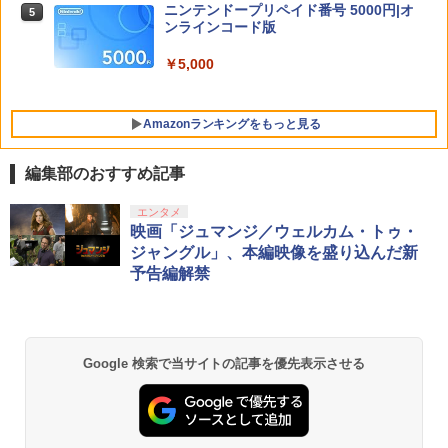
ng Posse & 麻天狼 / ヒプノシスマイク -
ニンテンドープリペイド番号 5000円|オ
5
【中古】ポケットモンスター ソード -Sw
Division Rap Battle-
5
ンラインコード版
itch
スーパーボンバーマン コレクション Nin
5
tendo Switch 2 Edition 日本限定版
￥8,100
￥5,000
￥4,024
グッドスマイルカンパニー 【特典付】
￥9,801
5
【PS5】機動警察パトレイバー the Case
Amazonランキングをもっと見る
Files [PS5 キドウケイサツパトレイバ-
ザ ケ-ス ファイル]
編集部のおすすめ記事
￥5,420
PlayStation 5 デジタル・エディション
【純正品】Xbox ワイヤレス コントロー
【Amazon.co.jp限定】劇場版モノノ怪
エンタメ
1
1
1
日本語専用 Console Language: Japan
ラー + USB-C® ケーブル
第三章 蛇神 (Amazon.co.jp限定オリジ
映画「ジュマンジ／ウェルカム・トゥ・
ese only (CFI-2200B01)
ナル三方背収納ケース付きコレクション)
ジャングル」、本編映像を盛り込んだ新
(オリジナル特典:オリジナル巾着＋メー
￥8,300
予告編解禁
カー特典:【坤と離】二振りの剣、十翼よ
￥55,000
り来たる！スタジオ描き下ろしイラスト
ボード付) [Blu-ray]
【純正品】Xbox ワイヤレス コントロー
2
￥10,780
Beast of Reincarnation -PS5 【特典】
ラー (ロボット ホワイト)
2
Google 検索で当サイトの記事を優先表示させる
プロダクトコード 封入
￥7,681
￥7,286
劇場版「鬼滅の刃」無限城編 第一章 猗
2
窩座再来 通常版 [Blu-ray]