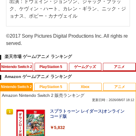
出演：ドウェイン・ジョンソン、ジャック・ブラッ
ク、ケヴィン・ハート、カレン・ギラン、ニック・ジ
ョナス、ボビー・カナヴェイル
©2017 Sony Pictures Digital Productions Inc. All rights re
served.
楽天市場 ゲーム/アニメ ランキング
Nintendo Switch 2
PlayStation 5
ゲームグッズ
アニメ
Amazon ゲーム/アニメ ランキング
Nintendo Switch 2
PlayStation 5
Xbox
アニメ
ファイアーエムブレム 万紫千紅
PS5 スティックカバー コントローラー
【中古】メタルギア ソリッド ピースウ
かぐや様は告らせたい 大人への階段（完
1
1
1
1
Amazon Nintendo Switch 2 販売ランキング
交換用 スティックキャップ PS4 コント
ォーカー - PSP
全生産限定版）【Blu-ray】 [ 赤坂アカ ]
更新日時：2026/08/07 18:12
ローラー / PS5 コントローラー / PS5 コ
￥8,970
ントローラー Edge ハンドル 交換用 周
￥627
￥6,971
スプラトゥーン レイダース|オンライン
辺機器 ホコリ防止 全面保護 快適なグリ
1
コード版
ップ 取付簡単 DualSense DualShock4
対応 ブラック 2個入
￥5,832
￥630
任天堂 【Switch2】マリオカート ワール
ペダルインナースプリング（1個）/対応
ミュージカル「忍たま乱太郎」第1弾リ
2
2
2