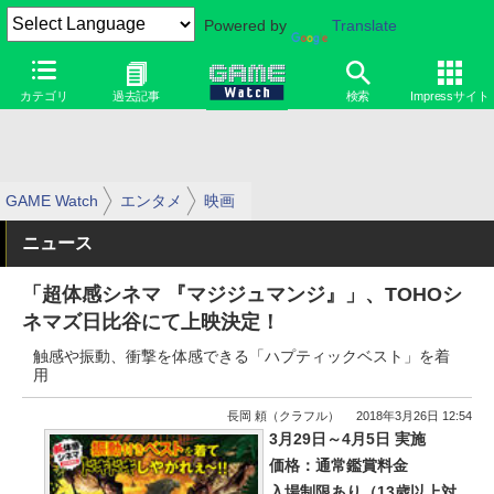
Powered by
Translate
カテゴリ
過去記事
検索
Impressサイト
GAME Watch
エンタメ
映画
ニュース
「超体感シネマ 『マジジュマンジ』」、TOHOシ
ネマズ日比谷にて上映決定！
触感や振動、衝撃を体感できる「ハプティックベスト」を着
用
長岡 頼（クラフル）
2018年3月26日 12:54
3月29日～4月5日 実施
価格：通常鑑賞料金
入場制限あり（13歳以上対