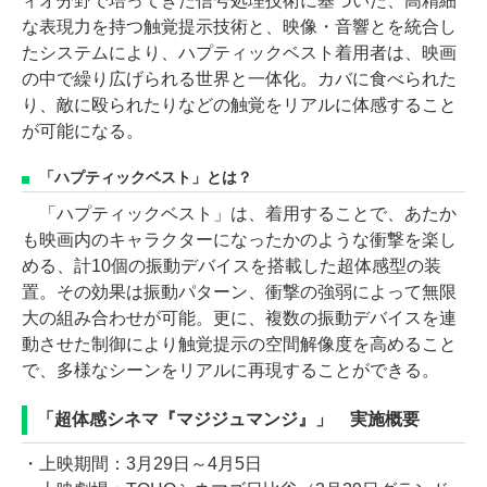
ィオ分野で培ってきた信号処理技術に基づいた、高精細
な表現力を持つ触覚提示技術と、映像・音響とを統合し
たシステムにより、ハプティックベスト着用者は、映画
の中で繰り広げられる世界と一体化。カバに食べられた
り、敵に殴られたりなどの触覚をリアルに体感すること
が可能になる。
「ハプティックベスト」とは？
「ハプティックベスト」は、着用することで、あたか
も映画内のキャラクターになったかのような衝撃を楽し
める、計10個の振動デバイスを搭載した超体感型の装
置。その効果は振動パターン、衝撃の強弱によって無限
大の組み合わせが可能。更に、複数の振動デバイスを連
動させた制御により触覚提示の空間解像度を高めること
で、多様なシーンをリアルに再現することができる。
「超体感シネマ『マジジュマンジ』」 実施概要
・上映期間：3月29日～4月5日