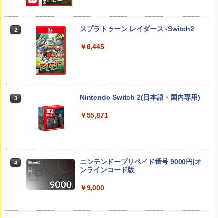
ド [BEE-P-AAAAA NSW2 マリオカ-ト
機種：スラストマスター T-GT/T300RS/
ブート がんばれ六年生!【Blu-ray】 [ (ミ
ワ-ルド]
【レターパックライト対応/3個まで定
ュージカル) ]
型外郵便対応】 * LAILE レイル
スプラトゥーン レイダース -Switch2
2
【全品20％OFF】＼1000円ポッキリ！
￥8,970
￥7,293
2
／ ps5 コントローラー カバー PlayStati
￥900
￥6,445
on5 保護カバー コントローラー用 ps5
用 プレイステーション5 周辺機器 アクセ
サリー 高品質 透明 クリアシェル 保護 ケ
【ホリ公式】【任天堂ライセンス商品】
新劇場版銀魂 -吉原大炎上ー (完全生産限
3
3
ース カバー 耐衝撃 簡単装着
スプラトゥーン レイダース ワイヤレス
Switch2 ケース スイッチ2 Nintendo 対
定版)【Blu-ray】 [ 杉田智和 ]
3
ホリパッド TURBO for Nintendo Switc
応 スイッチ スイッチツー 名入れ かわい
￥1,000
h 2 おすすめ Switch スイッチ コントロ
い ニンテンドースイッチ カバー ポーチ
￥7,722
Nintendo Switch 2(日本語・国内専用)
3
ーラー 無線 連射 連射ホールド 連射機能
switch Lite 新型 本体 ジョイコン ソフ
背面ボタン 充電 スプラレイダース スプ
ト ケーブル 収納可能 ポーチ クリスマス
￥55,871
ラ
ギフト クリスマス プレゼント 送料無料
【SIE】【中古品】ソニー『DEATH STR
3
ANDING DIRECTOR’S CUT』ECJS-000
￥8,980
￥1,300
トリツカレ男 豪華版【Blu-ray】 [ いし
4
12 PS5 ゲームソフト 1週間保証【中古】
いしんじ ]
￥2,163
￥7,822
ニンテンドープリペイド番号 9000円|オ
4
ダービースタリオン2
【中古】トワイライトシンドローム再会
ンラインコード版
4
4
￥8,981
￥2,695
￥9,000
グランツーリスモ7 PS5版
4
ヒプノシスマイク -Division Rap Battle-
5
11th LIVE ≪Final D.R.B≫[Blu-ray] Fli
￥3,779