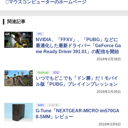
□マウスコンピューターのホームページ
『映画 ラブライブ！蓮ノ空女学院スクー
4
トローラー ミッドナイト ブラック(CFI-
ンラインコード版
ルアイドルクラブ Bloom Garden Part
ZCT2J01)
￥2,618
y』Blu-ray（特装限定版）
￥9,000
￥10,737
関連記事
￥8,589
羅小黒戦記2 ぼくらが望む未来(通常版)
5
【Blu-ray】 [ 花澤香菜 ]
【純正品】Xbox ワイヤレス コントロー
PC
ニンテンドープリペイド番号 5000円|オ
5
5
【純正品】DualSense ワイヤレスコン
ラー (カーボンブラック)
￥4,976
NVIDIA、「FFXV」、「PUBG」などに
ンラインコード版
5
劇場版「鬼滅の刃」無限城編 第一章 猗
5
トローラー(CFI-ZCT2J)
最適化した最新ドライバー「GeForce Ga
窩座再来 完全生産限定版 [DVD]
￥8,020
￥5,000
me Ready Driver 391.01」の配信を開始
￥10,737
￥7,828
2018年2月28日
Android
iOS
いつでもどこでも「ドン勝」だ！モバイ
ル版「PUBG」プレイインプレッション
2018年2月26日
WIN
ハード
G-Tune「NEXTGEAR-MICRO im570GA
8-SMM」レビュー
2018年3月6日