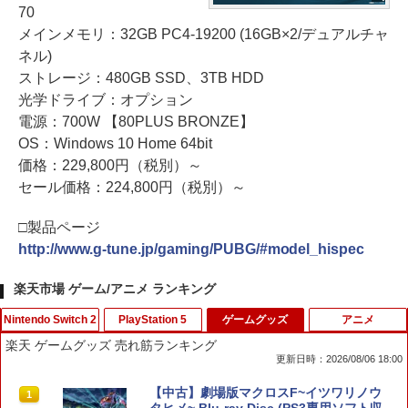
70
メインメモリ：32GB PC4-19200 (16GB×2/デュアルチャ
ネル)
ストレージ：480GB SSD、3TB HDD
光学ドライブ：オプション
電源：700W 【80PLUS BRONZE】
OS：Windows 10 Home 64bit
価格：229,800円（税別）～
セール価格：224,800円（税別）～
□製品ページ
http://www.g-tune.jp/gaming/PUBG/#model_hispec
楽天市場 ゲーム/アニメ ランキング
Nintendo Switch 2
PlayStation 5
ゲームグッズ
アニメ
楽天 ゲームグッズ 売れ筋ランキング
更新日時：2026/08/06 18:00
eFootball(TM) Kick-Off! 【Switch2】
PS5 スティックカバー コントローラー
【中古】劇場版マクロスF~イツワリノウ
1
1
1
RL205-J1
交換用 スティックキャップ PS4 コント
タヒメ~ Blu-ray Disc (PS3専用ソフト収