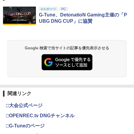
￥1,080
スプラトゥーン レイダース|オンライン
PlayStation 5 デジタル・エディション
【純正品】Xbox ワイヤレス コントロー
劇場版「鬼滅の刃」無限城編 第一章 猗
eスポーツ
PC
1
1
1
1
コード版
日本語専用 Console Language: Japan
ラー + USB-C® ケーブル
窩座再来 通常版 [Blu-ray]
G-Tune、DetonatioN Gaming主催の「P
ese only (CFI-2200B01)
UBG DNG CUP」に協賛
￥5,832
￥8,300
￥3,964
￥55,000
【中古】【未使用品】塔の上のラプンツ
2
ェル [DVDのみ]
Xbox プリペイドカード 5,000円 デジタ
￥3,280
2
Google 検索で当サイトの記事を優先表示させる
スプラトゥーン レイダース -Switch2
劇場版「鬼滅の刃」無限城編 第一章 猗
Beast of Reincarnation -PS5 【特典】
ルコード 【旧 Xbox ギフトカード】 [オ
2
2
2
窩座再来 通常版 [DVD]
プロダクトコード 封入
ンラインコード]
￥6,455
￥3,523
￥7,286
￥5,000
宮崎駿と青サギと… ～「君たちはどう生
3
きるか」への道～【Blu-ray】 [ (ドキュ
メンタリー) ]
【純正品】Xbox ワイヤレス コントロー
3
関連リンク
Nintendo Switch 2(日本語・国内専用)
劇場版「鬼滅の刃」無限城編 第一章 猗
【純正品】ディスクドライブ(CFI-ZDD1
3
3
ラー (ロボット ホワイト)
￥3,722
3
窩座再来 完全生産限定版 [Blu-ray]
J) PlayStation 5
￥55,603
□大会公式ページ
￥7,681
￥8,698
￥11,849
□OPENREC.tv DNGチャンネル
アニプレックス ブルーレイディスク
4
劇場版「鬼滅の刃」無限列車編 通常版
□G-Tuneのページ
【純正品】Xbox 充電式バッテリー + US
4
【純正品】DualSense ワイヤレスコン
B-C ケーブル
￥4,400
ニンテンドープリペイド番号 9000円|オ
4
4