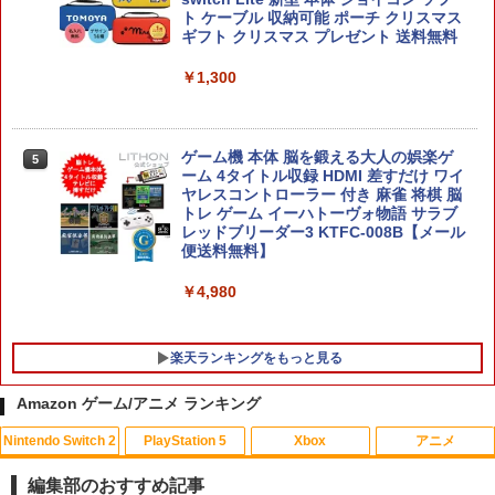
ト ケーブル 収納可能 ポーチ クリスマス
ギフト クリスマス プレゼント 送料無料
スクウェア・エニックス 【Switch2】FI
￥1,300
5
NAL FANTASY VII REBIRTH [POT-P-A
【店内全品P10倍 8/4〜要エントリー】
4
BMTA NSW2 ファイナルファンタジ-7 リ
【中古】[PS5] Clair Obscur: Expeditio
バ-ス]
n 33(クレール・オブスキュール:エクス
ゲーム機 本体 脳を鍛える大人の娯楽ゲ
5
ペディション 33) Kepler Interactive(20
￥5,920
ーム 4タイトル収録 HDMI 差すだけ ワイ
250424)
ヤレスコントローラー 付き 麻雀 将棋 脳
トレ ゲーム イーハトーヴォ物語 サラブ
￥5,580
レッドブリーダー3 KTFC-008B【メール
便送料無料】
￥4,980
コナミデジタルエンタテインメント 【封
5
入特典付】【PS5】METAL GEAR SOLI
D: MASTER COLLECTION Vol.2 [ELJM
楽天ランキングをもっと見る
-30900 PS5 メタルギアソリッド マスタ-
コレクション 2]
Amazon ゲーム/アニメ ランキング
￥5,610
Nintendo Switch 2
PlayStation 5
Xbox
アニメ
【中古】ファインディング・ドリー Mov
1
ieNEX [純正ブルーレイ＋純正ケース]
編集部のおすすめ記事