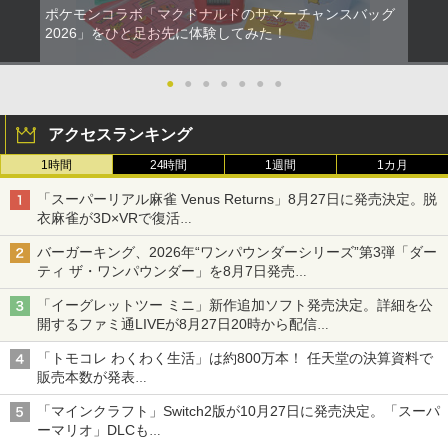
ポケモンコラボ「マクドナルドのサマーチャンスバッグ
2026」をひと足お先に体験してみた！
●
●
●
●
●
●
●
アクセスランキング
1時間
24時間
1週間
1カ月
「スーパーリアル麻雀 Venus Returns」8月27日に発売決定。脱
衣麻雀が3D×VRで復活
発売から2週間は20%オフになるセールが実施
バーガーキング、2026年“ワンパウンダーシリーズ”第3弾「ダー
ティ ザ・ワンパウンダー」を8月7日発売
「特製ガーリックマヨソース」を使用した超大型チーズバーガー
「イーグレットツー ミニ」新作追加ソフト発売決定。詳細を公
開するファミ通LIVEが8月27日20時から配信
シリーズ累計100タイトルへ
「トモコレ わくわく生活」は約800万本！ 任天堂の決算資料で
販売本数が発表
「ぽこポケ」は127万本に
「マインクラフト」Switch2版が10月27日に発売決定。「スーパ
ーマリオ」DLCも