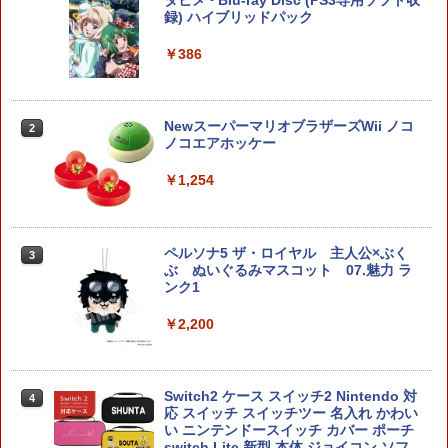
ローラー / PS5 コントローラー / PS5 コ
録) ハイブリッドパック
ントローラー Edge ハンドル 交換用 周
￥3,600
辺機器 ホコリ防止 全面保護 快適なグリ
￥386
ップ 取付簡単 DualSense DualShock4
対応 ブラック 2個入
￥630
アンサー Switch2/PC用 miniコントロ
NewスーパーマリオブラザーズWii ノコ
2
2
ーラー ブラック [ANS-SW200BK]
ノコエアホッケー
￥4,370
￥1,254
SALE プロフリーク チーキー フリーク2
2
限定クリアカラー PRO FREAK Cheeky
モデル V2 PS5 PS4 NS pro凹型 FPS 無
段階高さ調節 profreek PS4 PS5 ninten
ペルソナ5 ザ・ロイヤル 主人公×ぶく
3
do switchプロコン対応【定形外郵便の
ドラゴンクエストXI 過ぎ去りし時を求
3
ぶ ぬいぐるみマスコット 07.魅力 ラ
み送料無料】しまリス堂※箱壊れによる
めて S Switch2版
ンク1
返品交換はお受けできません
￥4,930
￥2,200
￥2,490
ホリ Switch2 星のカービィ ぬいポーチ f
4
Switch2 ケース スイッチ2 Nintendo 対
4
がんばれゴエモン大集合！ PS5版
or Nintendo Switch 2 カービィ
3
応 スイッチ スイッチツー 名入れ かわい
い ニンテンドースイッチ カバー ポーチ
￥4,889
￥4,980
switch Lite 新型 本体 ジョイコン ソフ