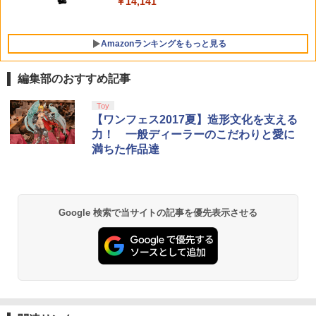
￥10,737
￥14,141
送】【新品】Nintendo Switch 2 ゲーム
￥9,900
ソフト ぽこ あ ポケモン POT-P-AAB5A
￥8,100
Amazonランキングをもっと見る
編集部のおすすめ記事
劇場版「鬼滅の刃」無限城編 第一章 猗
Toy
1
窩座再来 通常版 [Blu-ray]
【ワンフェス2017夏】造形文化を支える
力！ 一般ディーラーのこだわりと愛に
￥3,982
満ちた作品達
劇場版「鬼滅の刃」無限城編 第一章 猗
2
Google 検索で当サイトの記事を優先表示させる
窩座再来 通常版 [DVD]
￥3,523
【Amazon.co.jp限定】劇場版モノノ怪
3