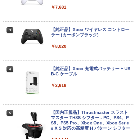
プロダクトコード 封入
￥6,446
￥7,681
￥6,880
￥7,286
[Switch] Pokemon Champions + スタ
3
【ジャンボPACK】鬼エイム 指サック ゲ
3
ーターパック（ダウンロード版）※720
ーム スマホ ゲーミング FPS 音ゲー 荒野
劇場版モノノ怪 第三章 蛇神【Blu-ray】
3
ポイントまでご利用可
行動 PUBG Apex CoD 高感度 銀繊維 手
[ 神谷浩史 ]
【純正品】Xbox ワイヤレス コントロー
【特典】デジモンストーリー タイムスト
3
3
汗対策 鬼サック 22個入り
ラー (カーボンブラック)
レンジャー Switch2版(【早期購入封入
￥980
Nintendo Switch 2(日本語・国内専用)
【純正品】ディスクドライブ(CFI-ZDD1
3
3
特典】プレオーダーパック＋「デジモン
￥7,821
J) PlayStation 5
￥2,480
カードゲーム」プレイアブルカード)
￥8,020
￥55,491
￥11,980
￥6,943
WSC / EYESRAIL レトロゲーム ガーデ
4
ィアン 【コレクター開発x国内製造】 ハ
カプコン 【PS5】BIOHAZARD RE:2 Z
劇場版「鬼滅の刃」無限城編 第一章 猗
【純正品】Xbox 充電式バッテリー + US
4
4
4
ード コレクションケース UVカット 透明
Version [ELJM-30585 PS5 バイオハザ
窩座再来(完全生産限定版)【Blu-ray】 [
B-C ケーブル
保護 保管 クリアケース（ WSC ワンダー
ードRE2]
吾峠呼世晴 ]
【純正品】DualSense ワイヤレスコン
ニンテンドープリペイド番号 9000円|オ
4
コナミデジタルエンタテインメント 【S
4
4
スワンカラー用 ）
トローラー ミッドナイト ブラック(CFI-
ンラインコード版
witch】パワフルプロ野球2026-2027 [H
￥2,618
ZCT2J01)
￥2,790
￥8,690
AC-P-BQPYA NSW パワフルプロヤキュ
￥880
ウ 2026-2027]
￥9,000
￥10,737
￥7,620
HELLDIVERS 2
【楽天ブックス限定全巻購入特典+全巻
【国内正規品】Thrustmaster スラスト
5
5
5
【中古】ピクミン3 デラックス -Switch
5
購入特典】Re:ゼロから始める異世界生
マスター TH8S シフター - PC、PS4、P
ニンテンドープリペイド番号 5000円|オ
5
活 4th season 4【Blu-ray】(オリジナル
【純正品】DualSense ワイヤレスコン
S5、PS5 Pro、Xbox One、Xbox Serie
￥3,888
ンラインコード版
5
￥3,984
A5キャラファイングラフ+長月達平書き
トローラー(CFI-ZCT2J)
s X|S 対応の高精度 H パターン シフター
【ダイヤ・プラチナ会員様限定！エント
5
下ろし小説) [ 長月達平 ]
リーでポイント10倍！】【メール便発
￥5,000