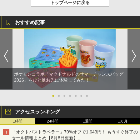
トップページに戻る
おすすめ記事
ポケモンコラボ「マクドナルドのサマーチャンスバッグ
2026」をひと足お先に体験してみた！
●
●
●
●
●
●
●
アクセスランキング
1時間
24時間
1週間
1カ月
「オクトパストラベラー」70%オフで1,643円！ もうすぐ終了の
セール情報まとめ【8月8日更新】