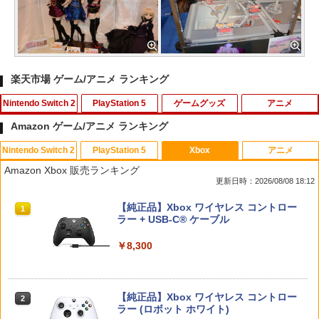
楽天市場 ゲーム/アニメ ランキング
Nintendo Switch 2
PlayStation 5
ゲームグッズ
アニメ
Amazon ゲーム/アニメ ランキング
Nintendo Switch 2
PlayStation 5
Xbox
アニメ
【ダイヤ・プラチナ会員様限定！エント
ゲームテック エイミングスティック Tor
【中古】ワールドサッカーウイニングイ
【通常版 Blu-ray/DVD】【場面写クリア
1
1
1
1
Amazon Xbox 販売ランキング
リーでポイント10倍！】【メール便発
nado LH [YF2430]
レブン10
カード3枚セット（竈門炭治郎、冨岡義
更新日時：2026/08/08 18:12
送】【新品】任天堂 Nintendo Switch 2
勇、猗窩座）】 劇場版「鬼滅の刃」無限
ゲームソフト スプラトゥーン レイダー
城編 第一章 猗窩座再来
￥820
￥583
スプラトゥーン レイダース|オンライン
PlayStation 5 デジタル・エディション
【純正品】Xbox ワイヤレス コントロー
ス
1
1
1
コード版
日本語専用 Console Language: Japan
ラー + USB-C® ケーブル
￥7,450
ese only (CFI-2200B01)
￥6,750
￥5,832
￥8,300
￥55,000
【中古】PS5イースX −NORDICS−
【中古】ポケットモンスター サン - 3DS
2
2
新劇場版銀魂 -吉原大炎上ー (完全生産限
2
【当店独自で＋P10倍★要エントリー】
定版)【Blu-ray】 [ 杉田智和 ]
￥2,237
￥810
2
【純正品】Xbox ワイヤレス コントロー
【中古】[Switch2] ぽこ あ ポケモン(20
2
スプラトゥーン レイダース -Switch2
Beast of Reincarnation -PS5 【特典】
ラー (ロボット ホワイト)
2
260305)
2
￥7,722