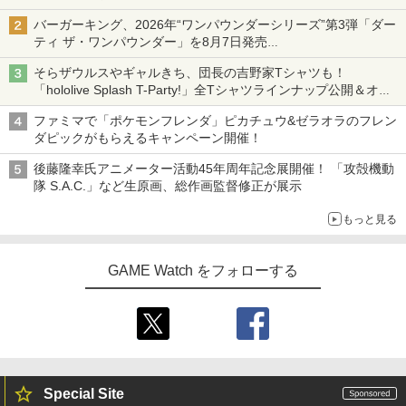
ニンテンドーeショップでは「大神 絶景版」が67%オフで990円
バーガーキング、2026年“ワンパウンダーシリーズ”第3弾「ダー
ティ ザ・ワンパウンダー」を8月7日発売
「特製ガーリックマヨソース」を使用した超大型チーズバーガー
そらザウルスやギャルきち、団長の吉野家Tシャツも！
「hololive Splash T-Party!」全Tシャツラインナップ公開＆オン
ライン販売開始
ファミマで「ポケモンフレンダ」ピカチュウ&ゼラオラのフレン
ダピックがもらえるキャンペーン開催！
後藤隆幸氏アニメーター活動45年周年記念展開催！ 「攻殻機動
隊 S.A.C.」など生原画、総作画監督修正が展示
もっと見る
GAME Watch をフォローする
Special Site