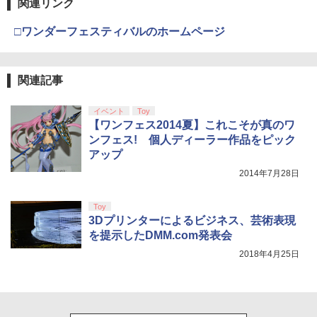
第三章 蛇神 (Amazon.co.jp限定オリジ
関連リンク
ナル三方背収納ケース付きコレクション)
(オリジナル特典:オリジナル巾着＋メー
□ワンダーフェスティバルのホームページ
カー特典:【坤と離】二振りの剣、十翼よ
り来たる！スタジオ描き下ろしイラスト
ボード付) [Blu-ray]
関連記事
￥10,780
イベント
Toy
【ワンフェス2014夏】これこそが真のワ
劇場版「鬼滅の刃」無限城編 第一章 猗
ンフェス! 個人ディーラー作品をピック
4
窩座再来 完全生産限定版 [Blu-ray]
アップ
2014年7月28日
￥8,698
Toy
3Dプリンターによるビジネス、芸術表現
を提示したDMM.com発表会
【Amazon.co.jp限定】劇場版モノノ怪
5
第三章 蛇神 (オリジナル特典:オリジナル
2018年4月25日
巾着＋メーカー特典:【坤と離】二振りの
剣、十翼より来たる！スタジオ描き下ろ
しイラストボード付) [DVD]
￥8,800