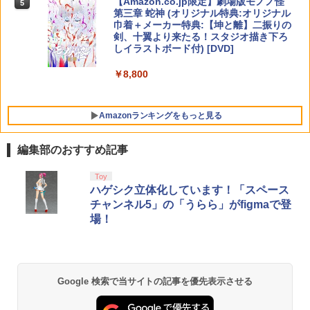
【Amazon.co.jp限定】劇場版モノノ怪
5
microSD Express Nintendo任天堂ライ
第三章 蛇神 (オリジナル特典:オリジナル
センス 高速転送 UHS-I互換 ゲーム保存
巾着＋メーカー特典:【坤と離】二振りの
メモリーカード 国内正規品 4523052030
剣、十翼より来たる！スタジオ描き下ろ
185
しイラストボード付) [DVD]
￥9,800
￥8,800
Amazonランキングをもっと見る
編集部のおすすめ記事
Toy
ハゲシク立体化しています！「スペース
チャンネル5」の「うらら」がfigmaで登
場！
Google 検索で当サイトの記事を優先表示させる