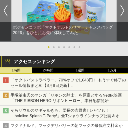
ポケモンコラボ「マクドナルドのサマーチャンスバッグ
2026」をひと足お先に体験してみた！
●
●
●
●
●
●
●
アクセスランキング
1時間
24時間
1週間
1カ月
「オクトパストラベラー」70%オフで1,643円！ もうすぐ終了の
セール情報まとめ【8月8日更新】
ニンテンドーeショップでは「大神 絶景版」が67%オフで990円
手塚治虫氏のマンガ「リボンの騎士」を原案とするNetflix映画
「THE RIBBON HERO リボンヒーロー」本日配信開始
そらザウルスやギャルきち、団長の吉野家Tシャツも！
「hololive Splash T-Party!」全Tシャツラインナップ公開＆オン
ライン販売開始
マクドナルド、マックデリバリーの朝マックの最低注文料金が