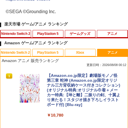
©SEGA ©Grounding Inc.
楽天市場 ゲーム/アニメ ランキング
Nintendo Switch 2
PlayStation 5
ゲームグッズ
アニメ
Amazon ゲーム/アニメ ランキング
Nintendo Switch 2
PlayStation 5
Xbox
アニメ
Switch2 保護フィルム スイッチ2 保護フ
1
Amazon アニメ 販売ランキング
ィルム switch2 フィルム Switch2 ガラ
更新日時：2026/08/08 00:12
スフィルム スイッチ2 フィルム ガイド
貼り付け キット カバー Switch 2 本体
スプラトゥーン レイダース|オンライン
PlayStation 5 デジタル・エディション
【純正品】Xbox ワイヤレス コントロー
【Amazon.co.jp限定】劇場版モノノ怪
アクセサリー Nintendo Switch2 ケース
1
1
1
1
コード版
日本語専用 Console Language: Japan
ラー + USB-C® ケーブル
第三章 蛇神 (Amazon.co.jp限定オリジ
可 透明 ブルーライト カット 99％ FIRM
ese only (CFI-2200B01)
ナル三方背収納ケース付きコレクション)
E
(オリジナル特典:オリジナル巾着＋メー
￥5,832
￥8,300
カー特典:【坤と離】二振りの剣、十翼よ
￥55,000
￥1,000
り来たる！スタジオ描き下ろしイラスト
ボード付) [Blu-ray]
【純正品】Xbox ワイヤレス コントロー
2
￥10,780
スプラトゥーン レイダース -Switch2
Beast of Reincarnation -PS5 【特典】
ラー (ロボット ホワイト)
2
【特典】STEINS;GATE RE:BOOT Swi
2
2
プロダクトコード 封入
tch2版(【早期購入同梱特典】「STEINS;
￥6,449
GATE 変移空間のオクテット」DLC)
￥7,681