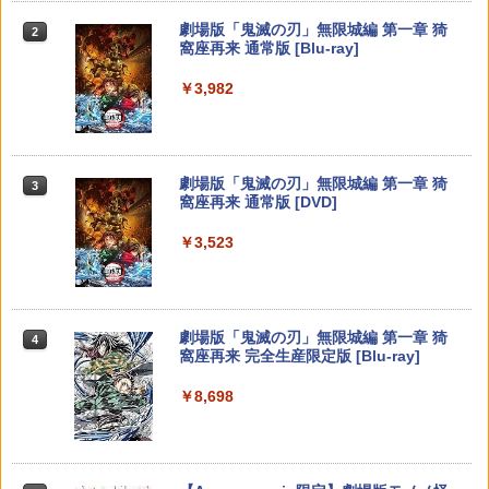
￥7,286
劇場版「鬼滅の刃」無限城編 第一章 猗
2
￥7,293
窩座再来 通常版 [Blu-ray]
【純正品】Xbox ワイヤレス コントロー
3
￥3,982
ラー (カーボンブラック)
Nintendo Switch 2(日本語・国内専用)
【純正品】ディスクドライブ(CFI-ZDD1
3
3
任天堂 【Switch2】ゼルダの伝説 ブレス
3
J) PlayStation 5
オブ ザ ワイルド Nintendo Switch 2 Ed
￥8,020
￥55,871
ition [NXS-P-AAAAH NSW2 ゼルダノデ
￥11,849
ンセツ ブレス オブ ザ ワイルド]
劇場版「鬼滅の刃」無限城編 第一章 猗
3
窩座再来 通常版 [DVD]
￥7,710
【純正品】Xbox 充電式バッテリー + US
4
B-C ケーブル
￥3,523
【純正品】DualSense ワイヤレスコン
ニンテンドープリペイド番号 9000円|オ
4
4
トローラー ミッドナイト ブラック(CFI-
ンラインコード版
￥2,618
ZCT2J01)
【特典】ほの暮しの庭 switch2版(【初
4
回外付特典】切り取れるクリアカード)
￥9,000
￥10,737
劇場版「鬼滅の刃」無限城編 第一章 猗
4
￥8,118
窩座再来 完全生産限定版 [Blu-ray]
【国内正規品】Thrustmaster スラスト
5
マスター TH8S シフター - PC、PS4、P
ニンテンドープリペイド番号 5000円|オ
5
￥8,698
【純正品】DualSense ワイヤレスコン
S5、PS5 Pro、Xbox One、Xbox Serie
ンラインコード版
5
トローラー(CFI-ZCT2J)
s X|S 対応の高精度 H パターン シフター
SanDisk サンディスク microSD Expres
5
￥5,000
s Card 256GB for Nintendo Switch 2
￥10,737
￥14,141
BEE-A-SD01A Switch2 microSDカード