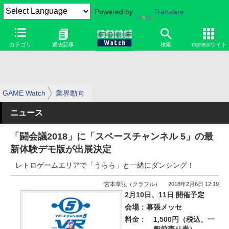
Powered by
Translate
カテゴリ
過去記事
検索
Impressサイト
GAME Watch
業界動向
ニュース
「闘会議2018」に「スペースチャンネル 5」の最
新体験デモ版が出展決定
レトロゲームエリアで「うらら」と一緒にダンシング！
宮本章弘（クラフル）
2018年2月6日 12:19
2月10日、11日 開催予定
会場：幕張メッセ
料金：
1,500円（税込、一