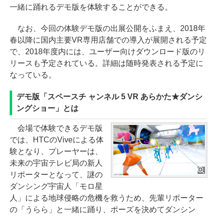
一緒に踊れるデモ版を体験することができる。
なお、今回の体験デモ版の出展公開をふまえ、2018年
春以降に国内主要VR専用店舗での導入が展開される予定
で、2018年度内には、ユーザー向けダウンロード版のリ
リースも予定されている。詳細は随時発表される予定に
なっている。
デモ版「スペースチ ャンネル 5 VR あらかた★ダンシ
ングショー」とは
会場で体験できるデモ版
では、HTCのViveによる体
験となり、プレーヤーは、
未来の宇宙テレビ局の新人
リポーターとなって、謎の
ダンシング宇宙人「モロ星
人」による地球侵略の危機を救うため、先輩リポーター
の「うらら」と一緒に踊り、ポーズを決めてダンシン