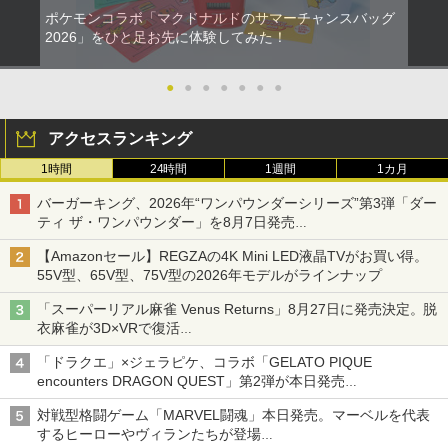
ポケモンコラボ「マクドナルドのサマーチャンスバッグ
2026」をひと足お先に体験してみた！
●
●
●
●
●
●
●
アクセスランキング
1時間
24時間
1週間
1カ月
バーガーキング、2026年“ワンパウンダーシリーズ”第3弾「ダー
ティ ザ・ワンパウンダー」を8月7日発売
「特製ガーリックマヨソース」を使用した超大型チーズバーガー
【Amazonセール】REGZAの4K Mini LED液晶TVがお買い得。
55V型、65V型、75V型の2026年モデルがラインナップ
「スーパーリアル麻雀 Venus Returns」8月27日に発売決定。脱
衣麻雀が3D×VRで復活
発売から2週間は20%オフになるセールが実施
「ドラクエ」×ジェラピケ、コラボ「GELATO PIQUE
encounters DRAGON QUEST」第2弾が本日発売
アイスカップに入ったスライムやわたぼう、ベビーサタンなどが
対戦型格闘ゲーム「MARVEL闘魂」本日発売。マーベルを代表
オリジナルアートで登場
するヒーローやヴィランたちが登場