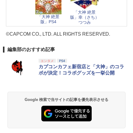
「大神 絶景
「大神 絶景
版」幸（さち）
版」PS4
つつみ
©CAPCOM CO., LTD. ALL RIGHTS RESERVED.
編集部のおすすめ記事
エンタメ
PS4
カプコンカフェ新宿店と「大神」のコラ
ボが決定！コラボグッズを一挙公開
Google 検索で当サイトの記事を優先表示させる