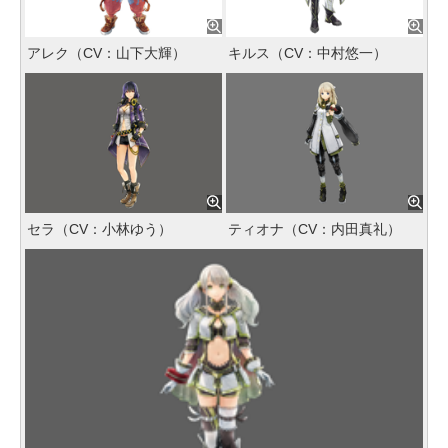
アレク（CV：山下大輝）
キルス（CV：中村悠一）
セラ（CV：小林ゆう）
ティオナ（CV：内田真礼）