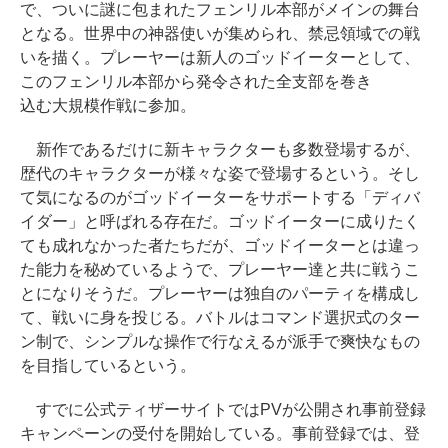
で、ついに謎に包まれたフェンリル本部がメインの舞台
となる。世界中の神器使いが集められ、禁忌領域での戦
いを描く。プレーヤーは新人のゴッドイーターとして、
このフェンリル本部から発令された全支部を巻き
込む大規模作戦に参加。
新作であるだけに新キャラクターも多数登場するが、
歴代のキャラクターが様々な姿で登場するという。そし
て気になるのがゴッドイーターをサポートする「ディバ
イダー」と呼ばれる存在だ。ゴッドイーターに成りたく
ても成れなかった者たちだが、ゴッドイーターとは違っ
た能力を秘めているようで、プレーヤー達と共に戦うこ
とになりそうだ。プレーヤーは独自のパーティを構成し
て、戦いに身を投じる。バトルはコマンド選択式のター
ン制で、シンプルな操作で行なえるが派手で爽快なもの
を目指しているという。
すでに公式ティザーサイトではPVが公開され事前登録
キャンペーンの受付を開始している。事前登録では、登