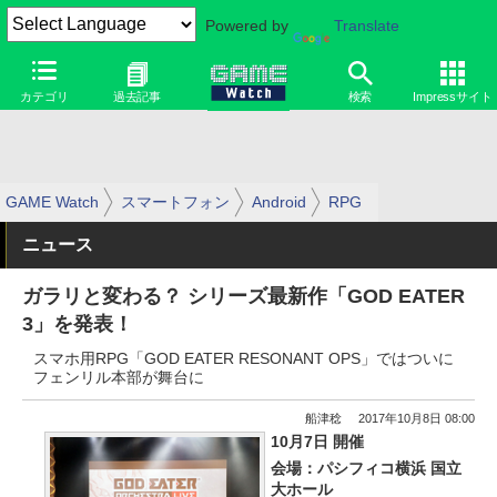
Powered by
Translate
カテゴリ
過去記事
検索
Impressサイト
GAME Watch
スマートフォン
Android
RPG
ニュース
ガラリと変わる？ シリーズ最新作「GOD EATER
3」を発表！
スマホ用RPG「GOD EATER RESONANT OPS」ではついに
フェンリル本部が舞台に
船津稔
2017年10月8日 08:00
10月7日 開催
会場：パシフィコ横浜 国立
大ホール