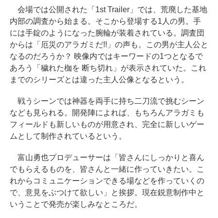
会場では公開された「1st Trailer」では、荒廃した基地
内部の調査から始まる。そこから登場する1人の男。手
には手錠のようになった腕輪が装着されている。調査団
からは「厄災のアラガミだ!!」の声も。この男が主人公と
なるのだろうか？ 映像内ではキーワードの1つとなるで
あろう「穢れた枷を 断ち切れ」が表示されていた。これ
までのシリーズとは違った主人公像となるという。
戦うシーンでは神器を両手に持ち二刀流で挑むシーン
なども見られる。開発陣によれば、もちろんアラガミも
フィールドも新しいものが用意され、完全に新しいゲー
ムとして制作されているという。
富山勇也プロデューサーは「皆さんにしっかりと喜ん
でもらえるものを、皆さんと一緒に作っていきたい。こ
れからコミュニケーションできる場などを作っていくの
で、意見をぶつけて欲しい」と挨拶。現在鋭意制作中と
いうことで発売が楽しみなところだ。