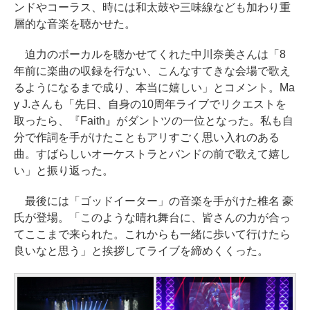
ンドやコーラス、時には和太鼓や三味線なども加わり重
層的な音楽を聴かせた。
迫力のボーカルを聴かせてくれた中川奈美さんは「8
年前に楽曲の収録を行ない、こんなすてきな会場で歌え
るようになるまで成り、本当に嬉しい」とコメント。Ma
y J.さんも「先日、自身の10周年ライブでリクエストを
取ったら、『Faith』がダントツの一位となった。私も自
分で作詞を手がけたこともアリすごく思い入れのある
曲。すばらしいオーケストラとバンドの前で歌えて嬉し
い」と振り返った。
最後には「ゴッドイーター」の音楽を手がけた椎名 豪
氏が登場。「このような晴れ舞台に、皆さんの力が合っ
てここまで来られた。これからも一緒に歩いて行けたら
良いなと思う」と挨拶してライブを締めくくった。