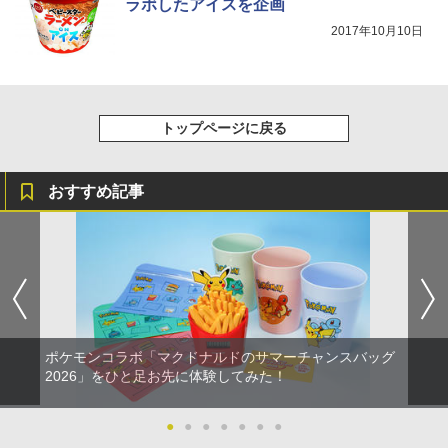
ラボしたアイスを企画
2017年10月10日
トップページに戻る
おすすめ記事
ポケモンコラボ「マクドナルドのサマーチャンスバッグ
2026」をひと足お先に体験してみた！
●
●
●
●
●
●
●