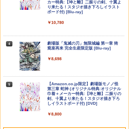
リコリス・リコイル ぶくぶ おおきめ
4
カー特典:【坤と離】二振りの剣、十翼よ
首都高バトル / Tokyo Xtreme Racer
劇場版「鬼滅の刃」無限城編 第一章 猗
アクリルキーホルダー 05.錦木千束（夏
4
4
り来たる！スタジオ描き下ろしイラスト
窩座再来(通常版)【Blu-ray】 [ 吾峠呼世
【純正品】Xbox 充電式バッテリー + US
服ver.）
4
ボード付) [Blu-ray]
晴 ]
B-C ケーブル
￥6,333
Star Fox (スターフォックス)
4
【純正品】DualSense ワイヤレスコン
ニンテンドープリペイド番号 9000円|オ
4
￥880
4
￥10,780
トローラー ミッドナイト ブラック(CFI-
ンラインコード版
￥3,960
￥2,618
￥5,327
ZCT2J01)
￥9,000
￥10,737
[Switch 2] ぽこ あ ポケモン エキスパン
5
劇場版「鬼滅の刃」無限城編 第一章 猗
4
Winning Post 10 2026 PS5版
TVアニメ 違国日記 Blu-ray 第1+2巻 セ
5
ションパス（ダウンロード版）※3,200
5
窩座再来 完全生産限定版 [Blu-ray]
【国内正規品】Thrustmaster スラスト
ット
5
ポイントまでご利用可
マスター TH8S シフター - PC、PS4、P
￥6,675
ニンテンドープリペイド番号 5000円|オ
5
[Switch 2] スプラトゥーン レイダース
￥8,698
5
【純正品】DualSense ワイヤレスコン
S5、PS5 Pro、Xbox One、Xbox Serie
ンラインコード版
5
￥19,800
￥4,400
（ダウンロード版）※4,800ポイントま
トローラー(CFI-ZCT2J)
s X|S 対応の高精度 H パターン シフター
でご利用可 ■
￥5,000
￥10,737
￥14,141
￥6,480
【Amazon.co.jp限定】劇場版モノノ怪
5
第三章 蛇神 (オリジナル特典:オリジナル
巾着＋メーカー特典:【坤と離】二振りの
剣、十翼より来たる！スタジオ描き下ろ
しイラストボード付) [DVD]
￥8,800