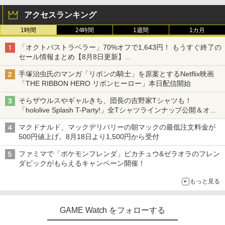
アクセスランキング
1時間
24時間
1週間
1カ月
「オクトパストラベラー」70%オフで1,643円！ もうすぐ終了の
セール情報まとめ【8月8日更新】
ニンテンドーeショップでは「大神 絶景版」が67%オフで990円
手塚治虫氏のマンガ「リボンの騎士」を原案とするNetflix映画
「THE RIBBON HERO リボンヒーロー」本日配信開始
そらザウルスやギャルきち、団長の吉野家Tシャツも！
「hololive Splash T-Party!」全Tシャツラインナップ公開＆オン
ライン販売開始
マクドナルド、マックデリバリーの朝マックの最低注文料金が
500円値上げ。8月18日より1,500円から受付
ファミマで「ポケモンフレンダ」ピカチュウ&ゼラオラのフレン
ダピックがもらえるキャンペーン開催！
もっと見る
GAME Watch をフォローする