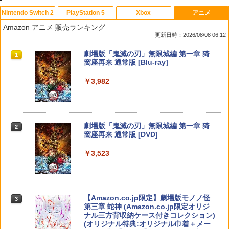
Nintendo Switch 2
PlayStation 5
Xbox
アニメ
【マラソン期間ポイント2倍＆クーポン
【中古】Lost Soul Asideソフト:プレイ
【中古】サムライスピリッツ斬紅郎無双
【中古】Blu-ray▼リトル・マーメイド
1
1
1
1
Amazon アニメ 販売ランキング
あり】【スイッチ2対応ケースあり】 Ni
ステーション5ソフト／アクション・ゲ
剣 ベスト
ブルーレイディスク レンタル落ち
更新日時：2026/08/08 06:12
ntendo Switch 2 Switch2 ケース 有機E
ーム
L シンプル 名入れ 名前入れ 本体 スイッ
￥350
￥1,799
スプラトゥーン レイダース|オンライン
PlayStation 5 デジタル・エディション
【純正品】Xbox ワイヤレス コントロー
劇場版「鬼滅の刃」無限城編 第一章 猗
チ ライト 任天堂 ニンテンドー 保護 カバ
1
1
1
1
￥850
コード版
日本語専用 Console Language: Japan
ラー + USB-C® ケーブル
窩座再来 通常版 [Blu-ray]
ー 入れ物 コンパクト 収納
ese only (CFI-2200B01)
￥5,832
￥8,300
￥3,982
￥2,980
リコリス・リコイル ぶくぶ おおきめ
2
￥55,000
エアコンカビとりすいすい（G型モデ
【新品】PS5 がんばれゴエモン大集合!
アクリルキーホルダー 01.錦木千束（制
2
2
ル、エアコンファン掃除ブラシ）スペア
【メール便】
服ver.）
ブラシカートリッジ1個付き
【純正品】Xbox ワイヤレス コントロー
Nintendo Switch 2 ACアダプター
2
￥4,890
￥880
2
スプラトゥーン レイダース -Switch2
劇場版「鬼滅の刃」無限城編 第一章 猗
Beast of Reincarnation -PS5 【特典】
ラー (ロボット ホワイト)
2
2
￥3,723
2
窩座再来 通常版 [DVD]
プロダクトコード 封入
￥3,975
￥6,449
￥7,681
￥3,523
￥7,286
リコリス・リコイル ぶくぶ おおきめ
3
【中古】黒神話：悟空ソフト:プレイステ
劇場版「鬼滅の刃」無限城編 第一章 猗
アクリルキーホルダー 06.井ノ上たきな
3
3
ーション5ソフト／ロールプレイング・
窩座再来(完全生産限定版)【Blu-ray】 [
（夏服ver.）
ゲーム
吾峠呼世晴 ]
【純正品】Xbox ワイヤレス コントロー
3
メトロイドプライム4 ビヨンド Nintend
3
ラー (カーボンブラック)
￥880
o Switch 2 Edition
Nintendo Switch 2(日本語・国内専用)
【Amazon.co.jp限定】劇場版モノノ怪
【純正品】ディスクドライブ(CFI-ZDD1
3
3
3
￥5,700
￥8,690
第三章 蛇神 (Amazon.co.jp限定オリジ
J) PlayStation 5
￥8,020
ナル三方背収納ケース付きコレクション)
￥4,939
￥55,871
(オリジナル特典:オリジナル巾着＋メー
￥11,980