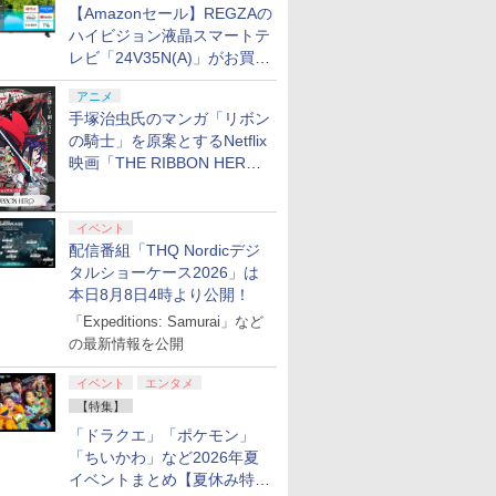
ワイト)
+ ディスクドライブ
XBOX One Windows
ントローラー 有線 日本
Card 256GB for
の有線コントローラー
リスモ7 Fo
XBOX One
のみ送料
ト プレゼント シンプル
下ろし色紙) [ 吾峠呼世
ンス 高速転送 UHS-I互
クリスマス ギフト プレ
ー ワイヤレスコントロ
限定版）【Blu-ray】 [
トー(20241
【Amazonセール】REGZAの
￥4,400
￥66,849
￥7,999
￥500
￥3,000
￥4,980
現在在庫切れです。
￥15,000
￥4,590
￥2,000
￥38,800
￥6,499
(CFI-ZDD1J) セット
10/11用 PCコントロー
正規代理店品 6L366AA
Nintendo Switch
6ボタンレイアウト - 正
Horizon 6
10/11用
tion 5特
無地 黒 ピンク 黄色 赤
晴 ]
換 ゲーム保存 メモリー
ゼント 送料無料
ーラー 連射機能 ワイ
矢立肇 ]
ハイビジョン液晶スマートテ
ラーゲームパッド ホー
2（サムスン マイクロ
式にライセンスされて
ラーゲーム
本製 しま
青 送料無料
カード 国内正規品
ヤレス switch2コント
レビ「24V35N(A)」がお買い
ル効果スティック付き
SDエクスプレスカード
います
ルエフェク
4523052030185
ローラ Switch2コント
得！
ビデオゲームコントロ
256GB）
クと3.5
ローラー
アニメ
ーラー（ブラック）
ジャック付
手塚治虫氏のマンガ「リボン
7
8
9
10
の騎士」を原案とするNetflix
映画「THE RIBBON HERO
リボンヒーロー」本日配信開
始
イベント
配信番組「THQ Nordicデジ
タルショーケース2026」は
.jp限
劇場版「鬼滅の刃」無
ヤマトよ永遠に
【Amazon.co.jp限
【Amazon.
本日8月8日4時より公開！
ノノ怪 第
限城編 第一章 猗窩座再
REBEL3199 7 [Blu-
定】劇場版モノノ怪 第
定】死亡遊
「Expeditions: Samurai」など
オリジナル
来 完全生産限定版
ray]
三章 蛇神 (オリジナル
う。 44:C
ナル巾着＋
[DVD]
の最新情報を公開
特典:オリジナル巾着＋
BEACH
￥7,828
￥8,760
￥9,900
￥24,200
:【坤と
メーカー特典:【坤と
ト・ねこめ
剣、十翼
離】二振りの剣、十翼
ろし 幽鬼
イベント
エンタメ
スタジオ
より来たる！スタジオ
付き完全数
【特集】
ラストボ
描き下ろしイラストボ
メーカー特
「ドラクエ」「ポケモン」
]
ード付) [Blu-ray]
ラスト・ね
「ちいかわ」など2026年夏
き下ろしA
ター付 ) 
イベントまとめ【夏休み特
アニメ描き