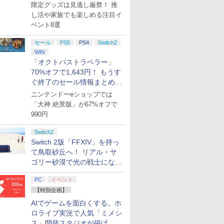
集】
限定グッズは見逃し厳禁！ 推
スト使用キ
し活や家族でも楽しめる注目イ
マット付 ) [
ベント8選
セール
PS5
PS4
Switch2
WIN
「オクトパストラベラー」
70%オフで1,643円！ もうす
ぐ終了のセール情報まとめ
【8月8日更新】
ニンテンドーeショップでは
「大神 絶景版」が67%オフで
990円
Switch2
Switch 2版「FFXIV」を持っ
て鳥取砂丘へ！ リアル・サ
ゴリー砂漠で光の戦士になっ
てみた
PC
イベント
【特別企画】
AIでゲームを面白くする。ホ
ロライブ実況で人気「ミメシ
ス」開発スタジオが掲げ