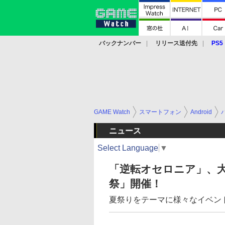
バックナンバー
リリース送付先
PS5
モバイル
eスポーツ
クラウド
PS
GAME Watch
スマートフォン
Android
ニュース
Select Language
▼
「逆転オセロニア」、
祭」開催！
夏祭りをテーマに様々なイベン