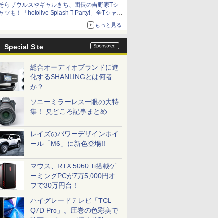
そらザウルスやギャルきち、団長の吉野家Tシ
ャツも！「hololive Splash T-Party!」全Tシャツ
ラインナップ公開＆オンライン販売開始
もっと見る
Special Site
総合オーディオブランドに進
化するSHANLINGとは何者
か？
ソニーミラーレス一眼の大特
集！ 見どころ記事まとめ
レイズのパワーデザインホイ
ール「M6」に新色登場!!
マウス、RTX 5060 Ti搭載ゲ
ーミングPCが7万5,000円オ
フで30万円台！
ハイグレードテレビ「TCL
Q7D Pro」。圧巻の色彩美で