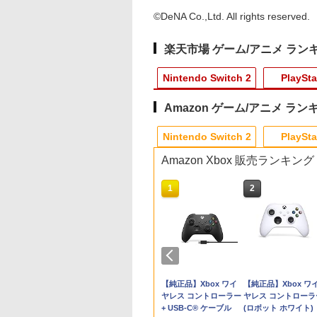
©DeNA Co.,Ltd. All rights reserved.
楽天市場 ゲーム/アニメ ラン
Nintendo Switch 2
PlaySta
Amazon ゲーム/アニメ ラン
10
10
10
10
1
1
1
1
2
2
2
2
Nintendo Switch 2
PlaySta
Amazon Xbox 販売ランキング
10
10
10
1
1
1
2
2
2
週連続1位】inklink
典】トゥームレイ
品】【amiibo】
編集版『機動戦士
【特典】進撃の巨人3
【特典】アサシン クリ
【当店独自で＋P10倍
マクロスゼロ Blu-ray
【特典】進撃の巨人3
[メール便OK]【新品】
【中古】ペルソナ5 新
マクロスプラス MOVIE
ザ・ナイン・チャー
ダービースタリオン
GBM(ゲームボーイ
Flow【Blu-ray】 [ 
Switch / Switch2
：レガシー・オ
iibo すりみ連合セ
ダム 鉄血のオルフ
TREASURE BOX
ード ブラック フラッ
★要エントリー】【中
Box プレミアムリマス
Switch2版(【早期購入
【PS5】零 〜紅い蝶〜
価格版 - PS4
EDITION【Blu-ray】 [
ル -第九納骨室ー
【Switch2】 POT-P-
クロ) USB充電ケー
ンツ・ジルバロディ
トローラー 最新モ
アトランティス
［フウカ／ウツホ
ズ ウルズハント -
Switch2版(【早期購入
グ RE:シンクロ(【先着
古】[ACC][ETC]
ターEdition(特装限定
封入特典】DLC)
REMAKE [PS5版]
山崎たくみ ]
AB73A
ル
]
￥376
￥3,517
 最新ファームウェ
早期購入同梱特典】
ンタロー］（スプ
な挑戦者の軌跡
封入特典】DLC)
購入封入特典】黒髭の
EGRETII mini
版)【Blu-ray】 [ 河森
960
012
300
,728
￥14,810
￥7,022
￥8,541
￥14,652
￥8,518
￥3,320
￥4,070
￥8,582
￥450
￥4,316
プロコン プロコン2
チューム「ララ・
ゥーンシリーズ）
／『機動戦士ガン
クリムゾンパック)
ARCADE MEMORIES
正治 ]
天堂ライセンス商
イステーション ス
tDo M30 Xboxシリ
ニンテンドープリペイ
【Amazon.co.jp限
GameSir G7 SE 有線
スプラトゥーン レイダ
PlayStation 5 デジタ
【純正品】Xbox ワイ
スプラトゥーン レイ
Beast of
【純正品】Xbox ワ
コントローラー ス
フト・サバイバー
庫品]
 鉄血のオルフェン
VOL.3(イーグレットツ
Samsung
チケット 15,000円
 | S、Xbox
ド番号 2000円|オンラ
定】 Logicool G ハン
ゲームコントローラー
ース|オンラインコード
ル・エディション 日本
ヤレス コントローラー
ース -Switch2
Reincarnation -PS5
ヤレス コントローラ
チ2 スイッチ
)」（ゲーム内コン
10周年記念新作短
ー ミニ アーケードメ
roSD Express
ンラインコード版
e、およびWindows
インコード版
コン G923 グランツー
XBOX Series X|S
版
語専用 Console
+ USB-C® ケーブル
【特典】プロダクト
(ロボット ホワイト)
itch コントローラ
ツ）)
幕間の楔」（数量
モリーズ VOL.3) タイ
￥6,447