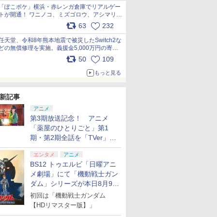
「ぽこポケ」横浜・赤レンガ倉庫でリアルゲー
トが開通！ ワニノコ、ミズゴロウ、アシマリ登
場シーンをレポート pic.x.com/LDgEByVl6D
63
232
任天堂、令和8年熊本地震で被災したSwitch2な
どの無償修理を実施。義援金5,000万円の寄付
も発表 pic.x.com/BAYsMfUfUC
50
109
もっと見る
新記事
アニメ
第3期放送記念！ アニメ
「薬屋のひとりごと」第1
期・第2期全話を「TVer」に
て期間限定で順次無料配信開
エンタメ
アニメ
始
BS12 トゥエルビ「日曜アニ
メ劇場」にて「機動戦士ガン
ダム」シリーズが本日8月9日
から8週連続で放送
初回は「機動戦士ガンダム
【HDリマスター版】」