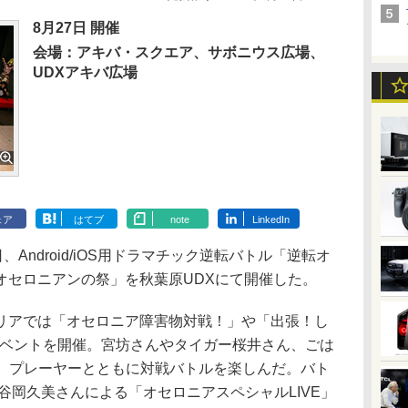
8月27日 開催
会場：アキバ・スクエア、サボニウス広場、
UDXアキバ広場
ェア
はてブ
note
LinkedIn
Android/iOS用ドラマチック逆転バトル「逆転オ
オセロニアンの祭」を秋葉原UDXにて開催した。
アでは「オセロニア障害物対戦！」や「出張！し
イベントを開催。宮坊さんやタイガー桜井さん、ごは
演し、プレーヤーとともに対戦バトルを楽しんだ。バト
谷岡久美さんによる「オセロニアスペシャルLIVE」