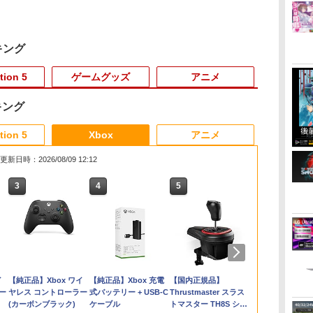
キング
tion 5
ゲームグッズ
アニメ
キング
3
3
3
3
4
4
4
4
5
5
5
5
6
6
6
6
tion 5
Xbox
アニメ
更新日時：2026/08/09 12:12
3
3
3
4
4
4
5
5
5
6
6
6
ネ
2
ミ
ギ
【新品】PS5 The Last
任天堂 マリオカート ワ
【中古】ウォッチドッ
【楽天ブックス限定先
任天堂 【Switch2】マ
【中古】龍が如く 極3
[Switch] Pokemon
マシンロボ ぶっちぎり
Nintendo Switch 2 オ
PS5 Slim 通常版 デジ
Newスーパーマリオブ
劇場版「鬼滅の刃」無
Nintendo Swi
PRO FREAK 
【中古】スー
【楽天ブック
ブ
ス
of Us Part II
ールド【Switch 2】
グス2 【CEROレーテ
着特典】「超かぐや
リオカート ワールド
／ 龍が如く3外伝 Dark
Champions + スター
バトルハッカーズ 全31
ールインボックス
タルエディション 両対
ラザーズWii ノコノコ
限城編 第一章 猗窩座
Proコントロ
V2 Limited
オRPG -Swit
着特典】ヤマ
Remastered【CERO:Z】
BEEPAAAAA
ィング「Z」】 - PS4
姫！」通常版【Blu-
[BEE-P-AAAAA NSW2
Tiesソフト:プレイステ
ターパック（ダウンロ
話BOXセット ブルーレ
応 縦置きスタンド
エアホッケー
再来(完全生産限定版)
(限定版) プ
に REBEL31
￥9,073
￥9,980
￥1,764
【メール便】
[BEEPAAAAA]
ray】(アクリルコース
マリオカ-ト ワ-ルド]
ーション5ソフト／ア
ード版）※720ポイン
イ【Blu-ray】
HHC-P5033 冷却ファ
【Blu-ray】 [ 吾峠呼世
PS5 PS4 NS 
終巻＞【Blu-r
￥3,840
￥8,960
￥537
￥6,800
￥8,970
￥4,150
￥980
￥7,300
￥4,780
￥1,239
￥8,690
￥4,990
￥10,659
ター) [ 夏吉ゆうこ ]
クション・ゲーム
トまでご利用可
ン プレステーション5
晴 ]
型 FPS 無
面写真使用ビ
ダ
イ
Nintendo Switch 2(日
【純正品】ディスクド
【純正品】Xbox ワイ
ニンテンドープリペイ
【純正品】DualSense
【純正品】Xbox 充電
ニンテンドープリペイ
【純正品】DualSense
【国内正規品】
ニンテンドー
プレイステー
【純正品】Xbox
プレステ5 用 コントロ
profreek 
シート5枚セッ
ー
本語・国内専用)
ライブ(CFI-ZDD1J)
ヤレス コントローラー
ド番号 9000円|オンラ
ワイヤレスコントロー
式バッテリー + USB-C
ド番号 5000円|オンラ
ワイヤレスコントロー
Thrustmaster スラス
ド番号 1000
トアチケット 10
ワイヤレス 
ーラー 充電スタンド 2
PS4 PS5 nin
コ
PlayStation 5
(カーボンブラック)
インコード版
ラー ミッドナイト ブ
ケーブル
インコード版
ラー(CFI-ZCT2J)
トマスター TH8S シフ
インコード版
オンラインコ
ラー Series 2
台同時充電 USBポート
switch プ
￥55,491