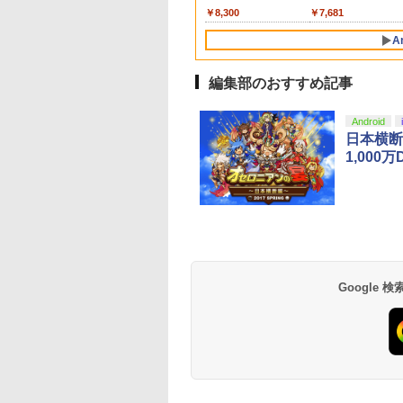
d 256GB for
線コントローラー
リスモ7 Forza
XBOX One Windows
Language: Japanese
ード 封入
ワイヤレスコントロ
版）【Blu-ray】 [
トー(20241219)
在庫切れです。
,000
590
￥2,000
￥38,800
￥6,499
￥5,832
￥55,000
￥8,300
￥7,286
￥7,681
tendo Switch
タンレイアウト - 正
Horizon 6 G923d
10/11用 PCコントロー
only (CFI-2200B01)
ー 連射機能 ワイ
肇 ]
サムスン マイクロ
ライセンスされて
ラーゲームパッド ホー
ス switch2コント
A
エクスプレスカード
す
ルエフェクトスティッ
ラ Switch2コント
6GB）
クと3.5mmオーディオ
ラー
ジャック付き
編集部のおすすめ記事
10
1
2
Android
日本横断
1,00
azon.co.jp限
【Amazon.co.jp限
劇場版「鬼滅の刃」無
劇場版「鬼滅の刃」
劇場版モノノ怪 第
定】死亡遊戯で飯を食
限城編 第一章 猗窩座再
限城編 第一章 猗窩
 蛇神 (オリジナル
う。 44:CLOUDY
来 通常版 [Blu-ray]
来 通常版 [DVD]
:オリジナル巾着＋
BEACH《原作イラス
Google
900
￥24,200
￥3,982
￥3,523
カー特典:【坤と
ト・ねこめたる描き下
二振りの剣、十翼
ろし 幽鬼抱き枕カバー
来たる！スタジオ
付き完全数量限定版》(
下ろしイラストボ
メーカー特典：原作イ
) [Blu-ray]
ラスト・ねこめたる描
き下ろしA3クリアポス
ター付 ) ( 購入特典：
アニメ描き下ろしイラ