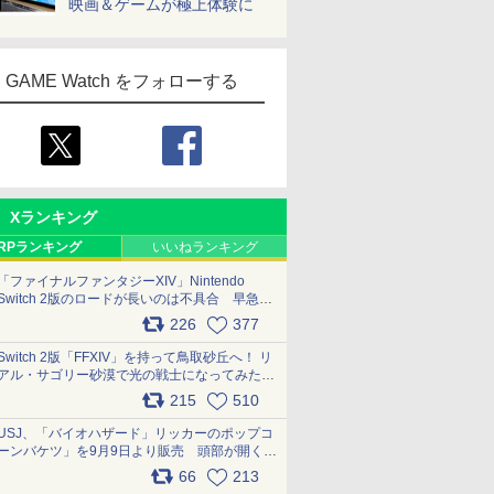
映画＆ゲームが極上体験に
GAME Watch をフォローする
Xランキング
RPランキング
いいねランキング
「ファイナルファンタジーXIV」Nintendo
Switch 2版のロードが長いのは不具合 早急に
アップデートできるよう対応中
226
377
pic.x.com/s9S3nRCAGa
Switch 2版「FFXIV」を持って鳥取砂丘へ！ リ
アル・サゴリー砂漠で光の戦士になってみた
pic.x.com/qyOfL2uv1n
215
510
USJ、「バイオハザード」リッカーのポップコ
ーンバケツ」を9月9日より販売 頭部が開く仕
組み。味は恐怖を堪のう「味噌フレーバー」
66
213
pic.x.com/81MuXGahVM