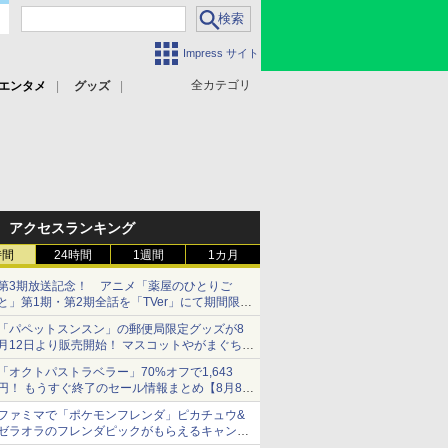
Impress サイト
全カテゴリ
エンタメ
グッズ
アクセスランキング
時間
24時間
1週間
1カ月
第3期放送記念！ アニメ「薬屋のひとりご
と」第1期・第2期全話を「TVer」にて期間限定
で順次無料配信開始
「パペットスンスン」の郵便局限定グッズが8
月12日より販売開始！ マスコットやがまぐち、
レターセットなどが登場
「オクトパストラベラー」70%オフで1,643
円！ もうすぐ終了のセール情報まとめ【8月8日
更新】
ファミマで「ポケモンフレンダ」ピカチュウ&
ニンテンドーeショップでは「大神 絶景版」が
ゼラオラのフレンダピックがもらえるキャンペ
67%オフで990円
ーン開催！