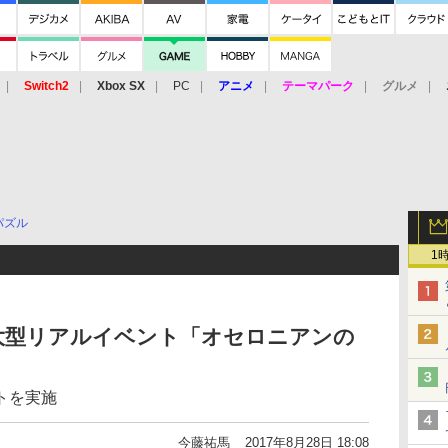
Switch2
Xbox SX
PC
アニメ
テーマパーク
グルメ
 Vita
3DS
アーケード
VR
パズル
1
大型リアルイベント「オセロニアンの
トを実施
今藤祐馬
2017年8月28日 18:08