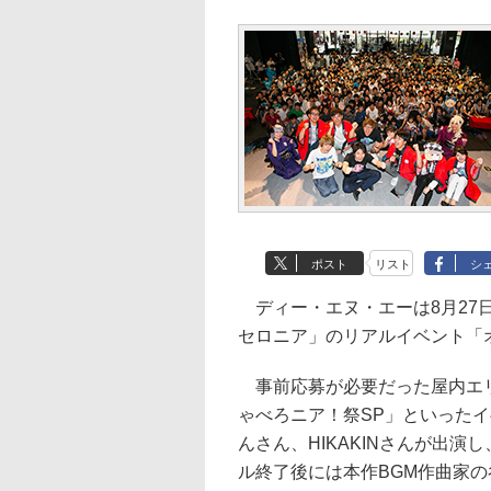
ポスト
リスト
シ
ディー・エヌ・エーは8月27日、
セロニア」のリアルイベント「
事前応募が必要だった屋内エリ
ゃべろニア！祭SP」といった
んさん、HIKAKINさんが出
ル終了後には本作BGM作曲家の