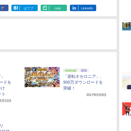
[Blu-ray]
ェア
はてブ
note
LinkedIn
Android
iOS
ア」
「逆転オセロニア」、
ロードを
900万ダウンロードを
かけ
突破！
ント
2017年5月8日
年5月22日
リ