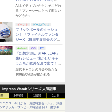
る“AI活用の信念”とは？【講
AIネイティブだからこそこだわ
演レポート】
る「プレーヤーにとって面白い
かどうか」
イベント
ゲームグッズ
ブリッツボールのクッショ
ン！ 「ファイナルファンタ
ジーX」25周年展覧会のグッ
ズ情報が公開
Android
iOS
PC
「幻想水滸伝 STAR LEAP」
先行レビュー 懐かしいキャ
ラたちが意外な形で出てくる
シリーズ完全新作！
歴代キャラとの再会や新たな
108星の物語が描かれる
Impress Watchシリーズ 人気記事
時間
24時間
1週間
1カ月
ユニクロ、今日から「お盆特別セール」。涼感
シアサッカーワンピース待望値下げ、撥水ギア
ショーツは1990円に