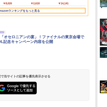
ラック(CFI-ZCT2J01)
ター - PC、PS4、
Edition (ホ
放熱 ソフト収納 冷却
【定形外郵便
￥11,849
￥8,020
￥9,000
￥10,737
￥2,618
￥5,000
￥10,737
￥14,141
￥1,000
￥10,000
￥18,500
PS5、PS5 Pro、Xbox
台 静音
無料】Playsta
One、Xbox Series X|S
許取得済み 日
mazonランキングをもっと見る
対応の高精度 H パター
リス堂
ン シフター
3
4
5
6
iOS
「オセロニアンの宴」！ファイナルの東京会場で
0万DL記念キャンペーン内容を公開
無
【Amazon.co.jp限
劇場版「鬼滅の刃」無
『映画 ラブライブ！蓮
【Amazon.co
座再
定】劇場版モノノ怪 第
限城編 第一章 猗窩座
ノ空女学院スクールア
定】劇場版モ
三章 蛇神
再来 完全生産限定版
イドルクラブ Bloom
三章 蛇神 (
(Amazon.co.jp限定オ
[Blu-ray]
Garden Party』Blu-
特典:オリジ
 検索で当サイトの記事を優先表示させる
￥10,780
￥8,698
￥8,589
￥8,800
リジナル三方背収納ケ
ray（特装限定版）
メーカー特典
ース付きコレクション)
離】二振りの
(オリジナル特典:オリ
より来たる！
ジナル巾着＋メーカー
描き下ろしイ
特典:【坤と離】二振り
ード付) [DVD
の剣、十翼より来た
る！スタジオ描き下ろ
しイラストボード付)