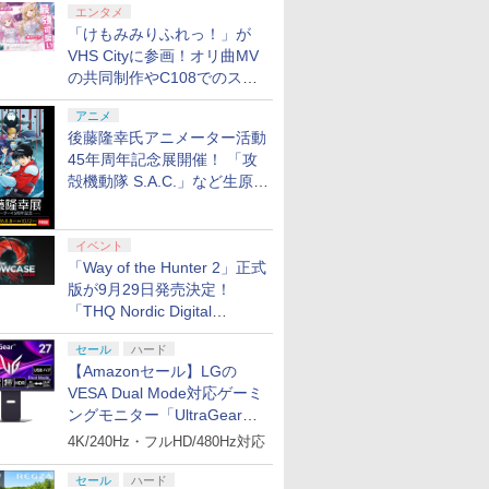
エンタメ
「けもみみりふれっ！」が
VHS Cityに参画！オリ曲MV
の共同制作やC108でのスペ
シャルコラボ広告を掲出
アニメ
後藤隆幸氏アニメーター活動
45年周年記念展開催！ 「攻
殻機動隊 S.A.C.」など生原
7
7
7
7
8
8
8
8
9
9
9
9
10
10
10
10
画、総作画監督修正が展示
イベント
「Way of the Hunter 2」正式
版が9月29日発売決定！
7
7
7
8
8
8
9
9
9
10
10
10
「THQ Nordic Digital
Showcase 2026」まとめ
tch 2
V2 Aoi
パーマリ
ス限定先
任天堂 【Switch2】
【特典】BLUE
Switch2 ケース 即納
【楽天ブックス限定配
SanDisk サンディスク
【特典】MARVEL
Switch2 ケース 名入れ
鬼滅の刃 柱稽古編 全8
【7週連続1位】inklink
【特典】トゥームレイ
【新品】【amiibo】
特別編集版『機動戦士
【特典】進
【特典】ア
【当店独自
マクロスゼロ 
セール
ハード
ーラー
 透明 紫黒
ch
トよ永遠
Joy-Con 2 (L) ブル
REFLECTION
スイッチ2 Nintendo
送BOX】【楽天ブック
microSD Express
Tōkon: Fighting
パステルカラー スイッ
話セット ブルーレイ
公式 Switch / Switch2
ダー：レガシー・オ
amiibo すりみ連合セ
ガンダム 鉄血のオルフ
TREASU
ード ブラ
★要エント
Box プ
【Amazonセール】LGの
ロフリーク
99 7＜最
ー/(R) ライトイエロー
Quartet: 少女たちのキ
Switch Lite 対応 スイ
ス限定先着特典+先着特
Card 256GB for
Souls(【早期購入封入
チ2かわいい Nintendo
【Blu-ray】 北米版
コントローラー 最新モ
ブ・アトランティス
ット［フウカ／ウツホ
ェンズ ウルズハント -
Switch
グ RE:シ
古】[ACC]
ターEditi
VESA Dual Mode対応ゲーミ
proAoi 凹
ay】(場
[BEE-A-JACAC NSW2
セキ PS5版(【早期購
ッチ スイッチツー ニン
典】劇場版「鬼滅の
Nintendo Switch 2
特典】ロビーのアイテ
対応 スイッチ スイッチ
デル 最新ファームウェ
(【早期購入同梱特典】
／マンタロー］（スプ
小さな挑戦者の軌跡
封入特典】D
購入封入特
EGRETII m
版)【Blu-r
ングモニター「UltraGear
￥9,980
￥6,342
￥1,100
￥11,000
￥10,200
￥6,782
￥2,880
￥11,500
￥2,960
￥7,012
￥6,300
￥13,728
￥14,810
￥7,022
￥8,541
￥14,652
段階高さ調節
ジュアル
ジョイコン2 ブル-イエ
入特典】特別フォトフ
テンドー カバー ポーチ
刃」無限城編 第一章 猗
BEE-A-SD01A
ムセット)
ツー ニンテンドー カバ
ア プロコン プロコン2
コスチューム「ララ・
ラトゥーンシリーズ）
ー』／『機動戦士ガン
クリムゾン
ARCADE 
正治 ]
27G850A-B」がお買い得！
プリペイ
ション ス
 Elite
ぽこ あ ポケモン エキ
PlayStation 5 デジタ
GameSir G7 HE 有線
ニンテンドープリペイ
プレイステーション ス
HyperX Clutch
【任天堂ライセンス商
プレイステーション ス
8BitDo M30 Xboxシリ
ニンテンド
【Amazon.
GameSir 
バージョン2
ト)
ロ-]
レーム「Quartet」)
キャリングケース 新型
窩座再来(完全生産限定
4K/240Hz・フルHD/480Hz対応
Switch2 microSDカー
ー ポーチ ストラップ
プロコントローラー ス
クロフト・サバイバー
[在庫品]
ダム 鉄血のオルフェン
VOL.3(
円|オンラ
,000円|
コントロー
スパンションパス|オン
ル・エディション 日本
ゲームコントローラー
ド番号 500円|オンライ
トアチケット 3,000円|
Gladiate Xbox公式ラ
品】Samsung
トアチケット 15,000円
ーズX | S、Xbox
ド番号 20
定】 Logic
ゲームコン
tendo
ジョイコン ソフト ケー
版)【Blu-ray】(かるた
ド microSD Express
新型 ジョイコン ソフト
イッチ2 スイッチ
(仮)」（ゲーム内コン
ズ』10周年記念新作短
ー ミニ 
ード版
 Core
ラインコード版
語専用 (CFI-2200B01)
XBOX Series X|S
ンコード版
オンラインコード版
イセンス ゲーミング コ
microSD Express
|オンラインコード版
One、およびWindows
インコード
コン G92
XBOX Seri
ロコン対応
ブルなど 収納可能 ギフ
+イベント抽選権+描き
Nintendo任天堂ライセ
ケーブルなど 収納可能
Switch コントローラ
テンツ）)
編「幕間の楔」（数量
モリーズ VO
セール
ハード