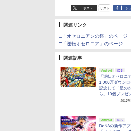
スト使用キャラファン
ポスト
リスト
シ
マット付 ) [Blu-ray]
関連リンク
□「オセロニアンの祭」のページ
□「逆転オセロニア」のページ
関連記事
Android
iOS
「逆転オセロニ
1,000万ダウン
記念して「星の
ら」10個プレゼ
2017
Android
iOS
DeNAの新作アプ