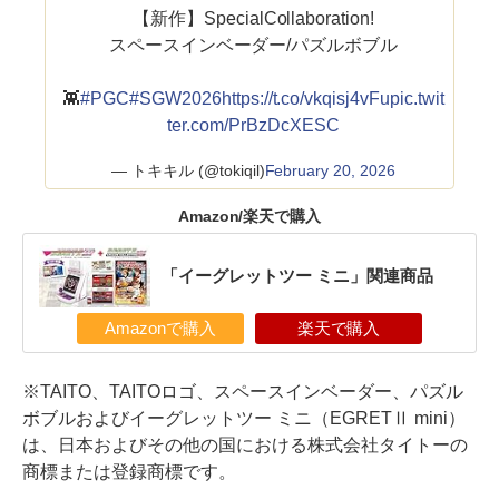
【新作】SpecialCollaboration!
スペースインベーダー/パズルボブル
👾
#PGC
#SGW2026
https://t.co/vkqisj4vFu
pic.twit
ter.com/PrBzDcXESC
— トキキル (@tokiqil)
February 20, 2026
Amazon/楽天で購入
「イーグレットツー ミニ」関連商品
Amazonで購入
楽天で購入
※TAITO、TAITOロゴ、スペースインベーダー、パズル
ボブルおよびイーグレットツー ミニ（EGRETⅡ mini）
は、日本およびその他の国における株式会社タイトーの
商標または登録商標です。