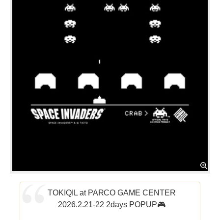
TOKIQIL at PARCO GAME CENTER
2026.2.21-22 2days POPUP🎮