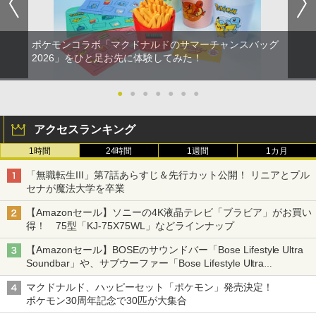
ポケモンコラボ「マクドナルドのサマーチャンスバッグ
2026」をひと足お先に体験してみた！
●
●
●
●
●
●
●
アクセスランキング
1時間
24時間
1週間
1カ月
「無職転生III」第7話あらすじ＆先行カット公開！ リニアとプル
セナが魔法大学を卒業
【Amazonセール】ソニーの4K液晶テレビ「ブラビア」がお買い
得！ 75型「KJ-75X75WL」などラインナップ
【Amazonセール】BOSEのサウンドバー「Bose Lifestyle Ultra
Soundbar」や、サブウーファー「Bose Lifestyle Ultra
Subwoofer」などお買い得！
マクドナルド、ハッピーセット「ポケモン」発売決定！
ポケモン30周年記念で30匹が大集合