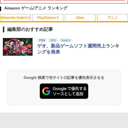
Amazon ゲーム/アニメ ランキング
Nintendo Switch 2
PlayStation 5
Xbox
アニメ
【中古】ナイトメアー・ビフォア・クリ
1
ス…コレクターズEDデジタルリマスター
編集部のおすすめ記事
版 【ブルーレイ】／クリス・サランドン
ブルーレイ／海外アニメ・定番スタジオ
スプラトゥーン レイダース|オンライン
PlayStation 5 デジタル・エディション
【純正品】Xbox ワイヤレス コントロー
【Amazon.co.jp限定】劇場版モノノ怪
PS4
3DS
Switch
1
1
1
1
コード版
日本語専用 Console Language: Japan
ラー + USB-C® ケーブル
第三章 蛇神 (Amazon.co.jp限定オリジ
ゲオ、新品ゲームソフト週間売上ランキ
￥540
ese only (CFI-2200B01)
ナル三方背収納ケース付きコレクション)
ングを発表
(オリジナル特典:オリジナル巾着＋メー
￥5,832
￥8,300
カー特典:【坤と離】二振りの剣、十翼よ
￥55,000
り来たる！スタジオ描き下ろしイラスト
【中古】Mr．インクレディブル 【ブル
2
ボード付) [Blu-ray]
ーレイ】／クレイグ・T・ネルソンブル
Xbox プリペイドカード 5,000円 デジタ
ーレイ／海外アニメ・定番スタジオ
2
Google 検索で当サイトの記事を優先表示させる
￥10,780
スプラトゥーン レイダース -Switch2
Beast of Reincarnation -PS5 【特典】
ルコード 【旧 Xbox ギフトカード】 [オ
2
2
プロダクトコード 封入
ンラインコード]
￥681
￥6,455
￥7,286
￥5,000
劇場版「鬼滅の刃」無限城編 第一章 猗
2
窩座再来 通常版 [Blu-ray]
【中古】白雪姫 ダイヤモンド・コレクシ
3
ョン 【ブルーレイ】／アドリアナ・カセ
￥3,964
【純正品】Xbox ワイヤレス コントロー
ロッティブルーレイ／海外アニメ・定番
3
Nintendo Switch 2(日本語・国内専用)
【純正品】ディスクドライブ(CFI-ZDD1
3
ラー (ロボット ホワイト)
3
スタジオ
J) PlayStation 5