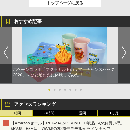
トップページに戻る
おすすめ記事
ポケモンコラボ「マクドナルドのサマーチャンスバッグ
2026」をひと足お先に体験してみた！
●
●
●
●
●
●
●
アクセスランキング
1時間
24時間
1週間
1カ月
【Amazonセール】REGZAの4K Mini LED液晶TVがお買い得。
55V型、65V型、75V型の2026年モデルがラインナップ