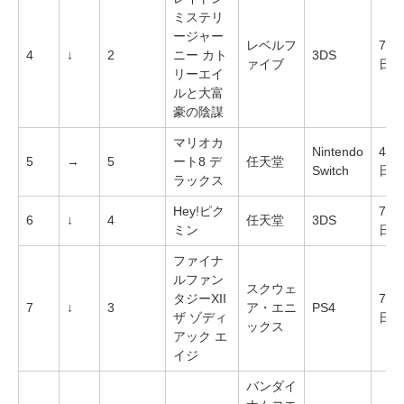
ミステリ
ージャー
レベルフ
7月
4
↓
2
ニー カト
3DS
ァイブ
日
リーエイ
ルと大富
豪の陰謀
マリオカ
Nintendo
4月
5
→
5
ート8 デ
任天堂
Switch
日
ラックス
Hey!ピク
7月
6
↓
4
任天堂
3DS
ミン
日
ファイナ
ルファン
スクウェ
タジーXII
7月
7
↓
3
ア・エニ
PS4
ザ ゾディ
日
ックス
アック エ
イジ
バンダイ