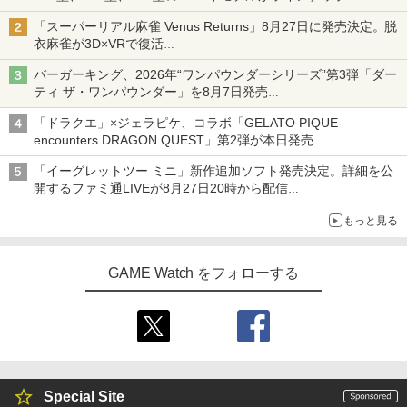
「スーパーリアル麻雀 Venus Returns」8月27日に発売決定。脱
衣麻雀が3D×VRで復活
発売から2週間は20%オフになるセールが実施
バーガーキング、2026年“ワンパウンダーシリーズ”第3弾「ダー
ティ ザ・ワンパウンダー」を8月7日発売
「特製ガーリックマヨソース」を使用した超大型チーズバーガー
「ドラクエ」×ジェラピケ、コラボ「GELATO PIQUE
encounters DRAGON QUEST」第2弾が本日発売
アイスカップに入ったスライムやわたぼう、ベビーサタンなどが
「イーグレットツー ミニ」新作追加ソフト発売決定。詳細を公
オリジナルアートで登場
開するファミ通LIVEが8月27日20時から配信
シリーズ累計100タイトルへ
もっと見る
GAME Watch をフォローする
Special Site