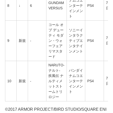
ナムコエ
GUNDAM
7月
8
↓
6
ンターテ
PS4
VERSUS
日
インメン
ト
コール オ
ブ デュー
ソニーイ
ティ モダ
ンタラク
7月
9
新規
-
ン・ウォ
ティブエ
PS4
日
ーフェア
ンタテイ
リマスタ
ンメント
ード
NARUTO-
ナルト-
バンダイ
疾風伝 ナ
ナムコエ
7月
10
新規
-
ルティメ
ンターテ
PS4
日
ットスト
インメン
ームトリ
ト
ロジー
©2017 ARMOR PROJECT/BIRD STUDIO/SQUARE ENI