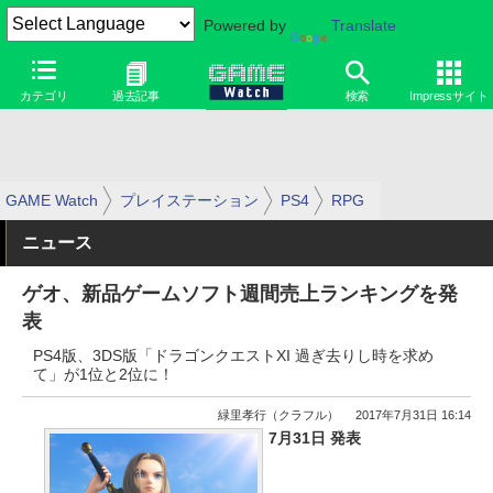
Powered by
Translate
カテゴリ
過去記事
検索
Impressサイト
GAME Watch
プレイステーション
PS4
RPG
ニュース
ゲオ、新品ゲームソフト週間売上ランキングを発
表
PS4版、3DS版「ドラゴンクエストXI 過ぎ去りし時を求め
て」が1位と2位に！
緑里孝行（クラフル）
2017年7月31日 16:14
7月31日 発表