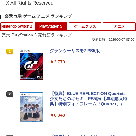
X All Rights Reserved.
楽天市場 ゲーム/アニメ ランキング
Nintendo Switch 2
PlayStation 5
ゲームグッズ
アニメ
楽天 PlayStation 5 売れ筋ランキング
更新日時：2026/08/07 07:00
【特典】メタファー：リファンタジオ
グランツーリスモ7 PS5版
1
1
(【先着購入封入特典】アーキタイプ経験
値アイテムセット、旅の仕送りセット)
￥3,779
￥3,510
【特典】BLUE REFLECTION Quartet:
スクウェア・エニックス ドラゴンクエス
2
2
少女たちのキセキ PS5版(【早期購入特
トXI 過ぎ去りし時を求めて S【Switch
典】特別フォトフレーム「Quartet」)
2】 POTPAANVA [POTPAANVA]
￥6,348
￥4,920