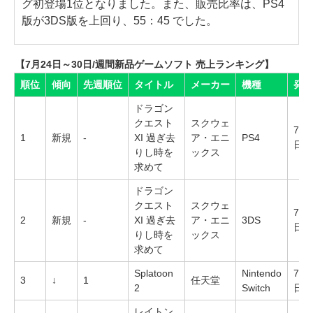
グ初登場1位となりました。また、販売比率は、PS4
版が3DS版を上回り、55：45 でした。
【7月24日～30日/週間新品ゲームソフト 売上ランキング】
順位
傾向
先週順位
タイトル
メーカー
機種
発売
ドラゴン
クエスト
スクウェ
7月
1
新規
-
XI 過ぎ去
ア・エニ
PS4
日
りし時を
ックス
求めて
ドラゴン
クエスト
スクウェ
7月
2
新規
-
XI 過ぎ去
ア・エニ
3DS
日
りし時を
ックス
求めて
Splatoon
Nintendo
7月
3
↓
1
任天堂
2
Switch
日
レイトン