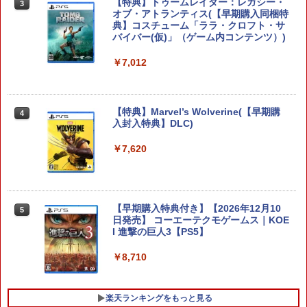
【特典】トゥームレイダー：レガシー・
スプラトゥーン レイダース
3
3
オブ・アトランティス(【早期購入同梱特
典】コスチューム「ララ・クロフト・サ
￥6,507
バイバー(仮)」（ゲーム内コンテンツ）)
￥7,012
【楽天ブックス限定特典+特典】METAL
4
GEAR SOLID : MASTER COLLECTION
【特典】Marvel’s Wolverine(【早期購
4
Vol.2 Switch2版(2連アクリルキーホル
入封入特典】DLC)
ダー+【早期購入封入特典】DLCチラシ)
￥7,620
￥6,600
【早期購入特典付き】【2026年12月10
【当店独自で＋P10倍★要エントリー】
5
5
日発売】 コーエーテクモゲームス｜KOE
【中古】[Switch2] ゼルダの伝説 ブレス
I 進撃の巨人3【PS5】
オブ ザ ワイルド Nintendo Switch 2 Ed
ition(ニンテンドースイッチ2 エディショ
ン) 任天堂(20250605)
￥8,710
￥7,180
楽天ランキングをもっと見る