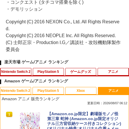
・コンクエスト (タチコマ搭乗を除く)
・デモリッション
Copyright (C) 2016 NEXON Co., Ltd. All Rights Reserve
d.
Copyright (C) 2016 NEOPLE Inc. All Rights Reserved.
(C) 士郎正宗・Production I.G／講談社・攻殻機動隊製作
委員会
楽天市場 ゲーム/アニメ ランキング
Nintendo Switch 2
PlayStation 5
ゲームグッズ
アニメ
Amazon ゲーム/アニメ ランキング
Nintendo Switch 2
PlayStation 5
Xbox
アニメ
大戦略SSB2 Switch2版
【中古】紅の錬金術士と白の守護者 〜レ
【中古】PS マール王国の人形姫
【送料無料】ヴァージン・パンク Clock
1
1
1
1
Amazon アニメ 販売ランキング
スレリアーナのアトリエ〜ソフト:プレイ
work Girl(通常版)/アニメーション[Blu-r
更新日時：2026/08/07 06:12
ステーション5ソフト／ロールプレイン
ay]【返品種別A】
￥7,238
￥880
グ・ゲーム
スプラトゥーン レイダース|オンライン
PlayStation 5 デジタル・エディション
【純正品】Xbox ワイヤレス コントロー
【Amazon.co.jp限定】劇場版モノノ怪
1
1
1
1
￥4,640
コード版
日本語専用 Console Language: Japan
ラー + USB-C® ケーブル
第三章 蛇神 (Amazon.co.jp限定オリジ
￥3,270
ese only (CFI-2200B01)
ナル三方背収納ケース付きコレクション)
(オリジナル特典:オリジナル巾着＋メー