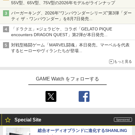
55V型、65V型、75V型の2026年モデルがラインナップ
バーガーキング、2026年“ワンパウンダーシリーズ”第3弾「ダー
ティ ザ・ワンパウンダー」を8月7日発売
「特製ガーリックマヨソース」を使用した超大型チーズバーガー
「ドラクエ」×ジェラピケ、コラボ「GELATO PIQUE
encounters DRAGON QUEST」第2弾が本日発売
アイスカップに入ったスライムやわたぼう、ベビーサタンなどが
対戦型格闘ゲーム「MARVEL闘魂」本日発売。マーベルを代表
オリジナルアートで登場
するヒーローやヴィランたちが登場
「GUILTY GEAR」などの格ゲーを手掛けるアークシステムワー
もっと見る
クスが開発
GAME Watch をフォローする
Special Site
総合オーディオブランドに進化するSHANLING