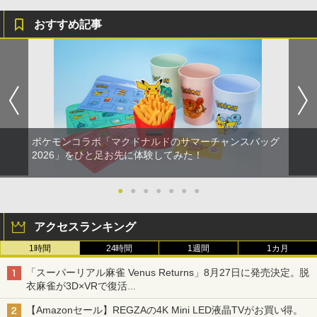
おすすめ記事
ポケモンコラボ「マクドナルドのサマーチャンスバッグ
2026」をひと足お先に体験してみた！
●
●
●
●
●
●
●
アクセスランキング
1時間
24時間
1週間
1カ月
「スーパーリアル麻雀 Venus Returns」8月27日に発売決定。脱
衣麻雀が3D×VRで復活
発売から2週間は20%オフになるセールが実施
【Amazonセール】REGZAの4K Mini LED液晶TVがお買い得。