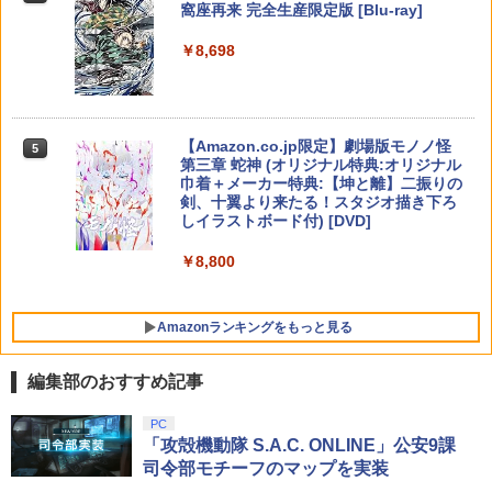
y】 [ 岡咲美保 ]
窩座再来 完全生産限定版 [Blu-ray]
【中古】[MD] NBA JAM(NBAジャム)(メ
【中古】【18歳以上対象】S．T．A．
5
ガCD) アクレイムジャパン (19941220)
【純正品】Xbox ワイヤレス コントロー
ELDEN RING Tarnished Edition 【Swit
L．K．E．R． 2： Heart of Chornobyl
ニンテンドープリペイド番号 5000円|オ
5
5
￥7,722
5
￥8,698
【純正品】DualSense ワイヤレスコン
ラー (カーボンブラック)
ch2】 POT-P-AAF6C
ソフト:プレイステーション5ソフト／シ
ンラインコード版
5
￥10,728
トローラー(CFI-ZCT2J)
ューティング・ゲーム
￥8,020
￥7,757
￥5,000
￥10,737
￥6,020
【Amazon.co.jp限定】劇場版モノノ怪
5
【中古】SONY PlayStation Portal リモ
5
第三章 蛇神 (オリジナル特典:オリジナル
ートプレーヤー CFIJ-18000【立川フロ
巾着＋メーカー特典:【坤と離】二振りの
ム中武】保証期間1週間【ランクA】
剣、十翼より来たる！スタジオ描き下ろ
しイラストボード付) [DVD]
￥27,980
￥8,800
Amazonランキングをもっと見る
編集部のおすすめ記事
PC
「攻殻機動隊 S.A.C. ONLINE」公安9課
司令部モチーフのマップを実装