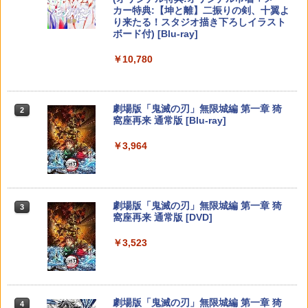
￥5,832
￥8,300
カー特典:【坤と離】二振りの剣、十翼よ
￥55,000
【楽天ブックス限定特典】スーパー マリ
送料無料【BRICK game テトリス
ONE PIECE ワンピース 21STシーズン
2
2
2
り来たる！スタジオ描き下ろしイラスト
オパーティ ジャンボリー Nintendo Swit
ビッグ ゲーム機】ゲームウォッチ ゲ
【中古】百剣討妖伝綺譚ソフト:プレイス
エッグヘッド編 PIECE.26【Blu-ray】 [
2
ボード付) [Blu-ray]
ch 2 Edition ＋ ジャンボリーTV(「スー
ーム レトロゲーム 景品 粗品 携
テーション5ソフト／ロールプレイン
田中真弓 ]
パーマリオ」ステッカー2種)
帯 暇つぶし 液晶 高齢者 単純 簡
Xbox プリペイドカード 5,000円 デジタ
グ・ゲーム
2
￥10,780
スプラトゥーン レイダース -Switch2
単 シンプル 単3電池 ミニゲーム
Beast of Reincarnation -PS5 【特典】
ルコード 【旧 Xbox ギフトカード】 [オ
2
2
￥4,719
大きい GAME ポータブル ボケ防
プロダクトコード 封入
ンラインコード]
￥8,032
￥3,500
止 携帯ゲーム レトロゲーム ブロッ
￥6,455
クくずし
￥7,286
￥5,000
劇場版「鬼滅の刃」無限城編 第一章 猗
2
映画 ギヴン【完全生産限定版】【Blu-ra
3
窩座再来 通常版 [Blu-ray]
￥1,680
星のカービィ ディスカバリー Nintendo
【中古】ARMORED CORE VI FIRES OF
y】 [ 矢野奨吾 ]
3
3
Switch 2 Edition ＋ スターリーワール
RUBICONソフト:プレイステーション5
￥3,964
ド
【純正品】Xbox ワイヤレス コントロー
ソフト／アクション・ゲーム
3
￥6,443
Nintendo Switch 2(日本語・国内専用)
【純正品】ディスクドライブ(CFI-ZDD1
3
ラー (ロボット ホワイト)
3
J) PlayStation 5
Switch2 ケース レザーケース スイッチ2
￥7,548
3
￥3,660
￥55,871
Nintendo 対応 スイッチ スイッチツー
￥7,681
シンプル ミニマル PUレザー 革 カバー
￥11,849
花緑青が明ける日に 豪華版 セル【Blu-r
4
劇場版「鬼滅の刃」無限城編 第一章 猗
ポーチ ストラップ付属 オシャレ ソフト
3
ay】 [ 四宮義俊 ]
窩座再来 通常版 [DVD]
収納 ガジェットケース クリスマス ギフ
任天堂 【Switch2】ゼルダの伝説 ブレス
[新価格版]ファイナルファンタジーVII リ
4
4
ト プレゼント 送料無料
オブ ザ ワイルド Nintendo Switch 2 Ed
【純正品】Xbox 充電式バッテリー + US
メイク インターグレード
4
￥6,692
￥3,523
【純正品】DualSense ワイヤレスコン
ition [NXS-P-AAAAH NSW2 ゼルダノデ
B-C ケーブル
ニンテンドープリペイド番号 9000円|オ
4
4
￥3,480
トローラー ミッドナイト ブラック(CFI-
ンセツ ブレス オブ ザ ワイルド]
ンラインコード版
￥4,749
ZCT2J01)
￥2,618
￥7,710
￥9,000
劇場版 転生したらスライムだった件 蒼
5
￥10,737
海の涙編 (Blu-ray特装限定版)【Blu-ra
劇場版「鬼滅の刃」無限城編 第一章 猗
4
【当店独自で＋P10倍★要エントリー】
4