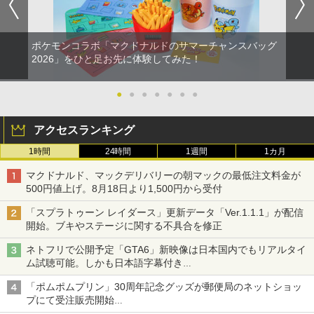
ポケモンコラボ「マクドナルドのサマーチャンスバッグ
2026」をひと足お先に体験してみた！
●
●
●
●
●
●
●
アクセスランキング
1時間
24時間
1週間
1カ月
マクドナルド、マックデリバリーの朝マックの最低注文料金が
500円値上げ。8月18日より1,500円から受付
「スプラトゥーン レイダース」更新データ「Ver.1.1.1」が配信
開始。ブキやステージに関する不具合を修正
ネトフリで公開予定「GTA6」新映像は日本国内でもリアルタイ
ム試聴可能。しかも日本語字幕付き
Netflixから公式回答あり
「ポムポムプリン」30周年記念グッズが郵便局のネットショッ
プにて受注販売開始
「おもちもちもちクッション」など今年だけの限定商品が登場