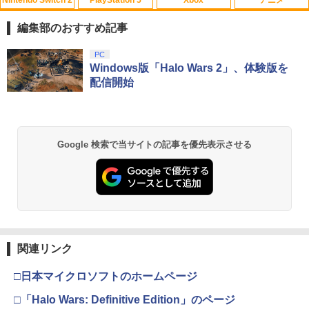
ライト USB付き 低騒音 急速冷却 放熱
【中古】【未使用品】ミラベルと魔法だ
1
プレステ5スリム用 ディスク/デジタル版
らけの家 MovieNEX [DVDのみ]
編集部のおすすめ記事
対応 PS5 周辺機器 PS5 Pro 新型PS5
￥3,280
￥2,580
スプラトゥーン レイダース|オンライン
PlayStation 5 デジタル・エディション
【純正品】Xbox ワイヤレス コントロー
【Amazon.co.jp限定】劇場版モノノ怪
PC
1
1
1
1
コード版
日本語専用 Console Language: Japan
ラー + USB-C® ケーブル
第三章 蛇神 (Amazon.co.jp限定オリジ
Windows版「Halo Wars 2」、体験版を
ese only (CFI-2200B01)
ナル三方背収納ケース付きコレクション)
配信開始
(オリジナル特典:オリジナル巾着＋メー
￥5,832
￥8,300
カー特典:【坤と離】二振りの剣、十翼よ
￥55,000
千と千尋の神隠し 舞台版ダブルキャスト
2
り来たる！スタジオ描き下ろしイラスト
(2023年版) ブルーレイ【Blu-ray】
ボード付) [Blu-ray]
Xbox プリペイドカード 5,000円 デジタ
￥5,480
2
Google 検索で当サイトの記事を優先表示させる
￥10,780
スプラトゥーン レイダース -Switch2
Beast of Reincarnation -PS5 【特典】
ルコード 【旧 Xbox ギフトカード】 [オ
2
2
プロダクトコード 封入
ンラインコード]
￥6,455
￥7,286
￥5,000
劇場版「鬼滅の刃」無限城編 第一章 猗
2
『映画 ラブライブ！蓮ノ空女学院スクー
3
窩座再来 通常版 [Blu-ray]
ルアイドルクラブ Bloom Garden Part
y』(特装限定版)【Blu-ray】 [ 矢立肇 ]
￥3,964
【純正品】Xbox ワイヤレス コントロー
3
関連リンク
Nintendo Switch 2(日本語・国内専用)
【純正品】ディスクドライブ(CFI-ZDD1
3
ラー (ロボット ホワイト)
￥8,580
3
J) PlayStation 5
￥55,871
□日本マイクロソフトのホームページ
￥7,681
￥11,849
劇場版「鬼滅の刃」無限城編 第一章 猗
□「Halo Wars: Definitive Edition」のページ
3
ヤマトよ永遠に REBEL3199 7＜最終巻
4