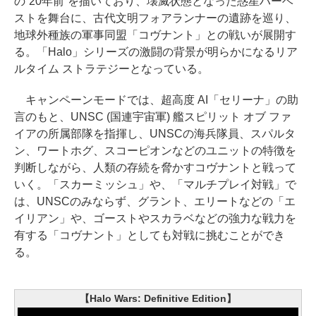
の“20年前”を描いており、壊滅状態となった惑星ハーベ
ストを舞台に、古代文明フォアランナーの遺跡を巡り、
地球外種族の軍事同盟「コヴナント」との戦いが展開す
る。「Halo」シリーズの激闘の背景が明らかになるリア
ルタイム ストラテジーとなっている。
キャンペーンモードでは、超高度 AI「セリーナ」の助
言のもと、UNSC (国連宇宙軍) 艦スピリット オブ ファ
イアの所属部隊を指揮し、UNSCの海兵隊員、スパルタ
ン、ワートホグ、スコーピオンなどのユニットの特徴を
判断しながら、人類の存続を脅かすコヴナントと戦って
いく。「スカーミッシュ」や、「マルチプレイ対戦」で
は、UNSCのみならず、グラント、エリートなどの「エ
イリアン」や、ゴーストやスカラベなどの強力な戦力を
有する「コヴナント」としても対戦に挑むことができ
る。
【Halo Wars: Definitive Edition】