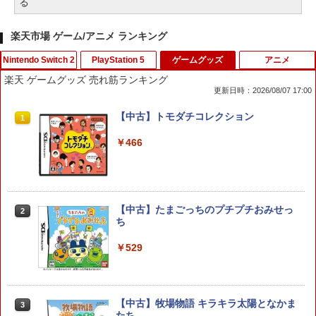
る
楽天市場 ゲーム/アニメ ランキング
Nintendo Switch 2
PlayStation 5
ゲームグッズ
アニメ
楽天 ゲームグッズ 売れ筋ランキング
更新日時：2026/08/07 17:00
【当店独自で＋P10倍★要エントリー】
PS5 スティックカバー コントローラー
【中古】トモダチコレクション
1
1
1
【新品】【お取り寄せ】[ACC][Switch2]
交換用 スティックキャップ PS4 コント
ぬいポーチ for Nintendo Swich 2(ニン
ローラー / PS5 コントローラー / PS5 コ
￥466
テンドースイッチ2) メタモン 任天堂ラ
ントローラー Edge ハンドル 交換用 周
イセンス商品 HORI(NSX-185)(2026071
辺機器 ホコリ防止 全面保護 快適なグリ
6)
ップ 取付簡単 DualSense DualShock4
対応 ブラック 2個入
￥6,150
【中古】たまごっちのプチプチおみせっ
2
￥630
ち
￥529
コーエーテクモゲームス 真・三國無双2
2
with 猛将伝 Remastered【Switch 2】
【中古】【PS5】Ed-0: Zombie Uprisin
2
POTPABCVA [POTPABCVA]
g 【CEROレーティング「Z」】
【中古】牧場物語 キラキラ太陽となかま
￥6,640
￥1,079
3
たち