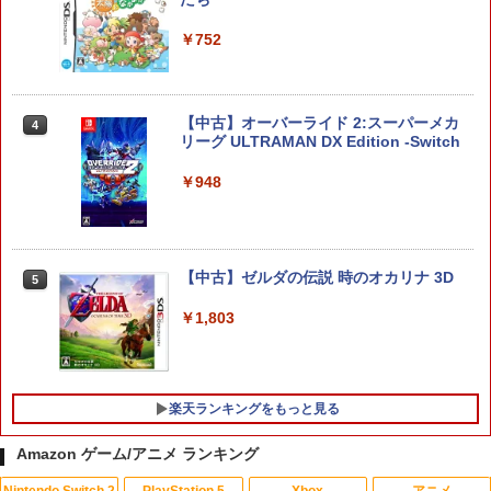
￥752
【特典】ファイナルファンタジー レゾナ
3
【中古】PS5 ホグワーツ・レガシー
ンス Switch2版(【初回封入特典】魔導
3
船＆かけだし騎士の応援パック・かけだ
し騎士のスタートダッシュパック)
￥1,480
【中古】オーバーライド 2:スーパーメカ
4
リーグ ULTRAMAN DX Edition -Switch
￥6,910
￥948
【送料無料】アンサー PS5（CFI-2000）
4
ゼルダの伝説 ブレス オブ ザ ワイルド
4
用 ホコリキャッチャー2【ホコリ侵入防
Nintendo Switch 2 Edition
止/USBキャップ/コントローラ用キャッ
【中古】ゼルダの伝説 時のオカリナ 3D
5
プ/統一デザイン/PS5（CFI-2000）両エ
￥7,680
ディション対応】ANS-PSV031BK 色：
￥1,803
ブラック
￥2,332
任天堂 【Switch2】ゼルダの伝説 ブレス
5
オブ ザ ワイルド Nintendo Switch 2 Ed
楽天ランキングをもっと見る
ition [NXS-P-AAAAH NSW2 ゼルダノデ
【レビュー評価上昇中】 新型 PS5 Slim /
ンセツ ブレス オブ ザ ワイルド]
5
Amazon ゲーム/アニメ ランキング
PS5 Pro 冷却ファン PS5スリム用 冷却
ファン 自動温度検出 3段階風速調整 LED
￥7,710
Nintendo Switch 2
PlayStation 5
Xbox
アニメ