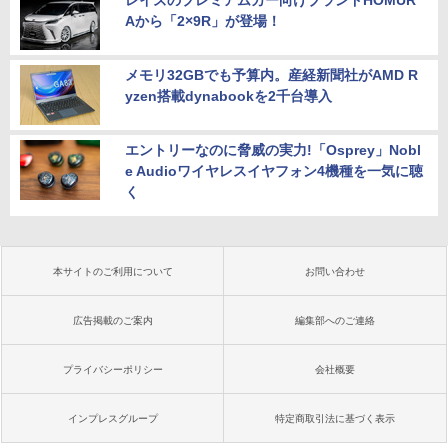
Aから「2×9R」が登場！
メモリ32GBでも予算内。産経新聞社がAMD R
yzen搭載dynabookを2千台導入
エントリーなのに脅威の実力!「Osprey」Nobl
e Audioワイヤレスイヤフォン4機種を一気に聴
く
本サイトのご利用について
お問い合わせ
広告掲載のご案内
編集部へのご連絡
プライバシーポリシー
会社概要
インプレスグループ
特定商取引法に基づく表示