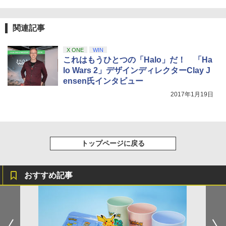
窩座再来 通常版 [DVD]
＞【Blu-ray】 [ 西崎義展 ]
【純正品】Xbox 充電式バッテリー + US
4
￥3,523
【純正品】DualSense ワイヤレスコン
B-C ケーブル
￥8,751
ニンテンドープリペイド番号 9000円|オ
4
4
関連記事
トローラー ミッドナイト ブラック(CFI-
ンラインコード版
ZCT2J01)
￥2,618
￥9,000
X ONE
WIN
￥10,737
ヤマトよ永遠に REBEL3199 6【Blu-ra
これはもうひとつの「Halo」だ！ 「Ha
5
劇場版「鬼滅の刃」無限城編 第一章 猗
4
y】 [ 西崎義展 ]
lo Wars 2」デザインディレクターClay J
窩座再来 完全生産限定版 [Blu-ray]
ensen氏インタビュー
【純正品】Xbox ワイヤレス コントロー
￥8,751
ニンテンドープリペイド番号 5000円|オ
5
5
￥8,698
【純正品】DualSense ワイヤレスコン
ラー (カーボンブラック)
2017年1月19日
ンラインコード版
5
トローラー(CFI-ZCT2J)
￥8,020
￥5,000
￥10,737
【Amazon.co.jp限定】劇場版モノノ怪
5
第三章 蛇神 (オリジナル特典:オリジナル
トップページに戻る
巾着＋メーカー特典:【坤と離】二振りの
剣、十翼より来たる！スタジオ描き下ろ
しイラストボード付) [DVD]
おすすめ記事
￥8,800