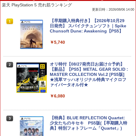
楽天 PlayStation 5 売れ筋ランキング
更新日時：2026/08/06 14:00
スーパー マリオパーティ ジャンボリー
【早期購入特典付き】【2026年10月29
1
1
Nintendo Switch 2 Edition ＋ ジャンボ
日発売】 スパイクチュンソフト｜Spike
リーTV Switch 2【ポスト投函】
Chunsoft Dune: Awakening【PS5】
￥7,882
￥5,740
【PowerA 公式ストア】パワーエー アド
オリ特付【08/27発売日お届け☆予約】
2
2
バンテージ・ワイヤレスコントローラー
【新品】【PS5】METAL GEAR SOLID :
for Nintendo Switch 2 - ブラック 【任
MASTER COLLECTION Vol.2 [PS5版]
天堂公式ライセンス商品】送料無料 国内
★浅草マッハオリジナル特典マイクロフ
2年保証
ァイバータオル付★
￥7,900
￥6,080
【8/05.8/10限定！お買い物マラソン×5の
【特典】BLUE REFLECTION Quartet:
3
3
つく日｜ポイント最大49.5倍】【新品未
少女たちのキセキ PS5版(【早期購入特
開封】バイオハザード レクイエム 通常
典】特別フォトフレーム「Quartet」)
版/Switch 2【日曜日以外即日発送】※レ