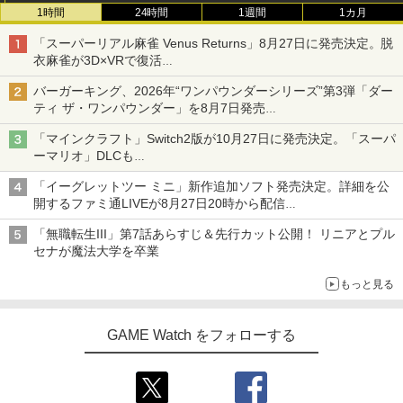
1時間
24時間
1週間
1カ月
「スーパーリアル麻雀 Venus Returns」8月27日に発売決定。脱
衣麻雀が3D×VRで復活
発売から2週間は20%オフになるセールが実施
バーガーキング、2026年“ワンパウンダーシリーズ”第3弾「ダー
ティ ザ・ワンパウンダー」を8月7日発売
「特製ガーリックマヨソース」を使用した超大型チーズバーガー
「マインクラフト」Switch2版が10月27日に発売決定。「スーパ
ーマリオ」DLCも
Switch版からのアップグレードも可能に
「イーグレットツー ミニ」新作追加ソフト発売決定。詳細を公
開するファミ通LIVEが8月27日20時から配信
シリーズ累計100タイトルへ
「無職転生III」第7話あらすじ＆先行カット公開！ リニアとプル
セナが魔法大学を卒業
もっと見る
GAME Watch をフォローする