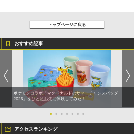
トップページに戻る
おすすめ記事
ポケモンコラボ「マクドナルドのサマーチャンスバッグ
2026」をひと足お先に体験してみた！
●
●
●
●
●
●
●
アクセスランキング