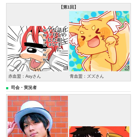
【第1回】
赤血盟：Asyさん
青血盟：ズズさん
司会・実況者