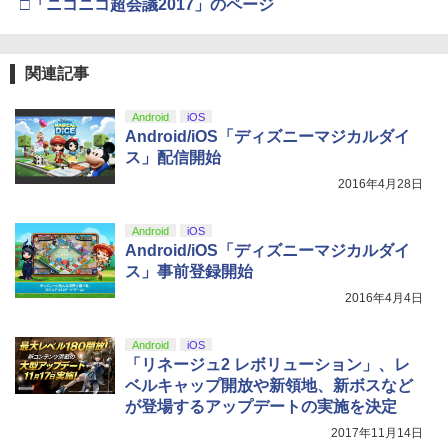
ゲーム機 本体 脳を鍛える大人の娯楽ゲ
□「ニコニコ超会議2017」のページ
4
ーム 4タイトル収録 HDMI 差すだけ ワイ
【純正品】DualSense ワイヤレスコン
Xbox プリペイドカード 5,000円 デジタ
ニンテンドープリペイド番号 9000円|オ
4
4
4
ヤレスコントローラー 付き 麻雀 将棋 脳
『映画 ラブライブ！蓮ノ空女学院スクー
4
トローラー ミッドナイト ブラック(CFI-
ルコード 【旧 Xbox ギフトカード】 [オ
ンラインコード版
トレ ゲーム イーハトーヴォ物語 サラブ
ルアイドルクラブ Bloom Garden Part
ZCT2J01)
ンラインコード]
レッドブリーダー3 KTFC-008B【メール
y』Blu-ray（特装限定版）
関連記事
￥9,000
便送料無料】
￥10,737
舞台『刀剣乱舞』蔵出し映像集ー天伝 蒼
￥5,000
5
￥8,589
空の兵 大坂冬の陣 篇ー【Blu-ray】 [ 本
Android
iOS
￥4,980
田礼生 ]
Android/iOS「ディズニーマジカルダイ
ニンテンドープリペイド番号 5000円|オ
ス」配信開始
5
【純正品】DualSense ワイヤレスコン
￥6,864
【純正品】Xbox ワイヤレス コントロー
ンラインコード版
5
5
劇場版「鬼滅の刃」無限城編 第一章 猗
2016年4月28日
5
トローラー(CFI-ZCT2J)
ラー (ロボット ホワイト)
ゲーム&ウオッチ スーパーマリオブラザ
窩座再来 完全生産限定版 [DVD]
5
￥5,000
ーズ
￥10,737
￥7,681
Android
iOS
￥7,828
￥6,500
Android/iOS「ディズニーマジカルダイ
ス」事前登録開始
2016年4月4日
Android
iOS
「リネージュ2 レボリューション」、レ
ベルキャップ開放や新領地、新ボスなど
が登場するアップデートの実施を決定
2017年11月14日