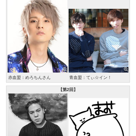
赤血盟：めろちんさん
青血盟：てぃ☆イン！
【第2回】