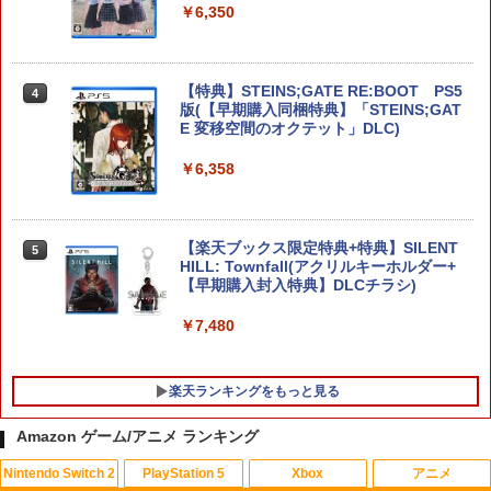
ターパック全国送料無料
￥6,350
￥7,974
【特典】STEINS;GATE RE:BOOT PS5
4
版(【早期購入同梱特典】「STEINS;GAT
【特典】ドラゴンクエストVII Reimagin
E 変移空間のオクテット」DLC)
4
ed NintendoSwitch2版(40周年スライム
アクリルチャーム)
￥6,358
￥7,987
【楽天ブックス限定特典+特典】SILENT
5
HILL: Townfall(アクリルキーホルダー+
【特典】ほの暮しの庭 switch2版(【初
【早期購入封入特典】DLCチラシ)
5
回外付特典】切り取れるクリアカード)
￥7,480
￥8,118
楽天ランキングをもっと見る
Amazon ゲーム/アニメ ランキング
Nintendo Switch 2
PlayStation 5
Xbox
アニメ
NewスーパーマリオブラザーズWii ノコ
スマイルスライム ラメでキラキラ！キー