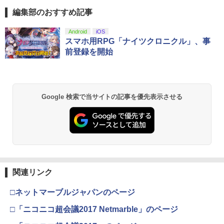
1
1
ノコエアホッケー
ホルダー キングスライム
編集部のおすすめ記事
￥1,218
￥2,960
スプラトゥーン レイダース|オンライン
PlayStation 5 デジタル・エディション
Xbox プリペイドカード 10,000円 デジ
劇場版「鬼滅の刃」無限城編 第一章 猗
Android
iOS
1
1
1
1
コード版
日本語専用 Console Language: Japan
タルコード 【旧 Xbox ギフトカード】
窩座再来 通常版 [Blu-ray]
スマホ用RPG「ナイツクロニクル」、事
ese only (CFI-2200B01)
[オンラインコード]
前登録を開始
￥5,832
￥3,964
テレビ麻雀ゲーム 家庭用 麻雀ゲーム 一
2
￥55,000
￥10,000
【中古】【未使用品】ベイマックス Mov
人遊び 電池式 脳トレ 麻雀 卓上 玩具 お
2
ieNEX [DVDのみ]
もちゃ ゲーム 持ち運び ポータブル 高齢
者 シニア プレゼント 父親 祖父 おうち時
￥3,280
間 敬老の日 父の日 ギフト 3ヶ月保証 EF
Google 検索で当サイトの記事を優先表示させる
スプラトゥーン レイダース -Switch2
劇場版「鬼滅の刃」無限城編 第一章 猗
Beast of Reincarnation -PS5 【特典】
Xbox プリペイドカード 1,000円 デジタ
2
2
-HO09
2
2
窩座再来 通常版 [DVD]
プロダクトコード 封入
ルコード 【旧 Xbox ギフトカード】 [オ
ンラインコード]
￥6,455
￥3,500
￥3,523
￥7,286
￥1,000
機動戦士ガンダムSEED FREEDOM(通常
3
版)【Blu-ray】 [ 矢立肇 ]
【中古】ファイナルファンタジーIV
3
￥4,030
関連リンク
Nintendo Switch 2(日本語・国内専用)
劇場版「鬼滅の刃」無限城編 第一章 猗
【純正品】ディスクドライブ(CFI-ZDD1
3
3
【純正品】Xbox ワイヤレス コントロー
3
3
￥3,799
窩座再来 完全生産限定版 [Blu-ray]
J) PlayStation 5
ラー + USB-C® ケーブル
￥55,603
□ネットマーブルジャパンのページ
￥8,698
￥11,849
￥8,300
【BLU-R】超かぐや姫！ Blu-ray通常版
4
□「ニコニコ超会議2017 Netmarble」のページ
￥5,780