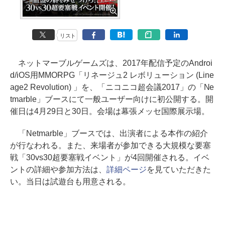
リスト
ネットマーブルゲームズは、2017年配信予定のAndroi
d/iOS用MMORPG「リネージュ2 レボリューション (Line
age2 Revolution) 」を、「ニコニコ超会議2017」の「Ne
tmarble」ブースにて一般ユーザー向けに初公開する。開
催日は4月29日と30日。会場は幕張メッセ国際展示場。
「Netmarble」ブースでは、出演者による本作の紹介
が行なわれる。また、来場者が参加できる大規模な要塞
戦「30vs30超要塞戦イベント」が4回開催される。イベ
ントの詳細や参加方法は、
詳細ページ
を見ていただきた
い。当日は試遊台も用意される。