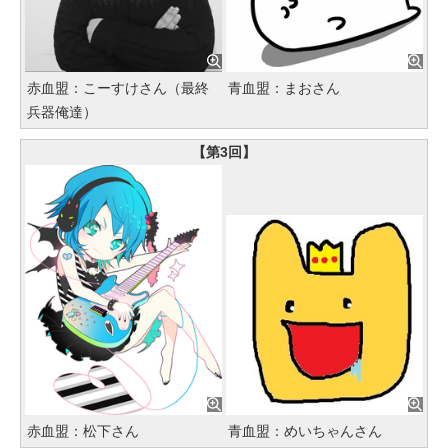
赤血盟：こーすけさん（最終
青血盟：まおさん
兵器俺達）
【第3回】
赤血盟：松下さん
青血盟：めいちゃんさん