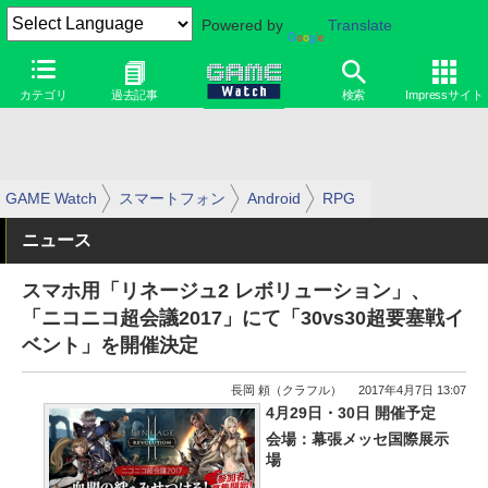
Powered by
Translate
カテゴリ
過去記事
検索
Impressサイト
GAME Watch
スマートフォン
Android
RPG
ニュース
スマホ用「リネージュ2 レボリューション」、
「ニコニコ超会議2017」にて「30vs30超要塞戦イ
ベント」を開催決定
長岡 頼（クラフル）
2017年4月7日 13:07
4月29日・30日 開催予定
会場：幕張メッセ国際展示
場