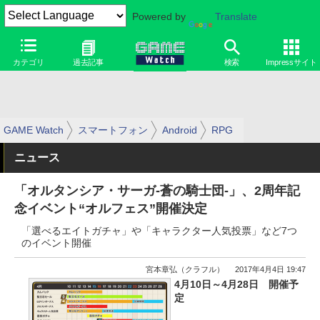
Powered by
Translate
カテゴリ
過去記事
検索
Impressサイト
GAME Watch
スマートフォン
Android
RPG
ニュース
「オルタンシア・サーガ-蒼の騎士団-」、2周年記
念イベント“オルフェス”開催決定
「選べるエイトガチャ」や「キャラクター人気投票」など7つ
のイベント開催
宮本章弘（クラフル）
2017年4月4日 19:47
4月10日～4月28日 開催予
定