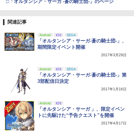
劇場版「鬼滅の刃」無限城編 第一章 猗
□「オルタンシア・サーガ -蒼の騎士団-」のページ
3
防止 放熱改善 簡単取り付け Ps5 Slim/P
+ Minecraft ぷっくりったいシール モ
窩座再来 通常版 [DVD]
s5 Pro/Ps5 対応 プレイステーション5 P
舞台「忍たま乱太郎」～みんなニコニ
4
チーフ
layStation 5
コ、はい、どうぞ!の段～【Blu-ray】 [
【純正品】Xbox 充電式バッテリー + US
4
￥3,523
【純正品】DualSense ワイヤレスコン
早川維織 ]
B-C ケーブル
ニンテンドープリペイド番号 9000円|オ
4
4
￥1,210
関連記事
￥1,698
トローラー ミッドナイト ブラック(CFI-
ンラインコード版
ZCT2J01)
￥8,580
￥2,618
￥9,000
Android
iOS
SEGA
￥10,737
「オルタンシア・サーガ-蒼の騎士団-」、
NewスーパーマリオブラザーズWii ノコ
劇場版「鬼滅の刃」無限城編 第一章 猗
5
4
【レビュー評価上昇中】 新型 PS5 Slim /
4
期間限定イベント開催
ノコエアホッケー
窩座再来 完全生産限定版 [Blu-ray]
PS5 Pro 冷却ファン PS5スリム用 冷却
劇場版「鬼滅の刃」無限城編 第一章 猗
5
ファン 自動温度検出 3段階風速調整 LED
2017年3月29日
【純正品】Xbox ワイヤレス コントロー
窩座再来(完全生産限定版)【Blu-ray】 [
ニンテンドープリペイド番号 5000円|オ
5
5
￥1,254
￥8,698
ライト USB付き 低騒音 急速冷却 放熱
【純正品】DualSense ワイヤレスコン
ラー (カーボンブラック)
吾峠呼世晴 ]
ンラインコード版
5
プレステ5スリム用 ディスク/デジタル版
トローラー(CFI-ZCT2J)
Android
iOS
SEGA
対応 PS5 周辺機器 PS5 Pro 新型PS5
￥8,020
￥8,690
￥5,000
「オルタンシア・サーガ-蒼の騎士団-」第
￥10,737
￥2,580
3部配信日決定
【Amazon.co.jp限定】劇場版モノノ怪
5
2017年1月16日
第三章 蛇神 (オリジナル特典:オリジナル
巾着＋メーカー特典:【坤と離】二振りの
剣、十翼より来たる！スタジオ描き下ろ
【送料無料】【PS5/PS5 Slim/PS5 Pro対
5
Android
iOS
しイラストボード付) [DVD]
応】PS5 Slim 横置きスタンド 放熱改善
「オルタンシア・サーガ 」、限定イベン
転倒防止 地震対策 傷付き防止 新型PS5
トに先駆けた“予告クエスト”を開催
￥8,800
スタンド PS5/PS5 スリム 通常版とデジ
タル版両対応 PS5周辺機器
2017年4月17日
￥3,576