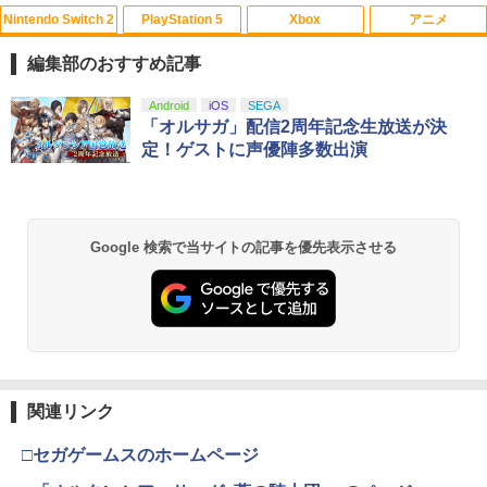
Nintendo Switch 2
PlayStation 5
Xbox
アニメ
PS5 縦置きスタンド PlayStation5 / PS5
【中古】マリオパーティDS
【お買い物マラソン！ポイント5倍★8/1
1
1
1
Slim / PS5 Pro 用 縦置き スタンド 円形
1 01：59まで】 0174 中古BD＃ 魔法少
編集部のおすすめ記事
安定感UP ブラック ブルー シルバー グ
女まどか☆マギカ ポータブル スペシャ
￥251
レー ゲームアクセサリー ◇ALW-P5216
ル映像収録 Blu-rayDisc
スプラトゥーン レイダース|オンライン
PlayStation 5 デジタル・エディション
【純正品】Xbox ワイヤレス コントロー
【Amazon.co.jp限定】劇場版モノノ怪
Android
iOS
SEGA
【メール便】 | プレーステーション プレ
1
1
1
1
コード版
日本語専用 Console Language: Japan
ラー + USB-C® ケーブル
第三章 蛇神 (Amazon.co.jp限定オリジ
「オルサガ」配信2周年記念生放送が決
イステーション プレステ プレステ5 プレ
￥550
ese only (CFI-2200B01)
ナル三方背収納ケース付きコレクション)
イステーション5 スタンド 収納
定！ゲストに声優陣多数出演
(オリジナル特典:オリジナル巾着＋メー
￥5,832
￥8,300
【中古】ガンダムアサルトサヴァイブ P
カー特典:【坤と離】二振りの剣、十翼よ
2
￥55,000
￥1,380
SP the Best
り来たる！スタジオ描き下ろしイラスト
真奈美&ナミ スプライト【Blu-ray】 [ 有
2
ボード付) [Blu-ray]
村しのぶ ]
￥406
Xbox プリペイドカード 5,000円 デジタ
2
Google 検索で当サイトの記事を優先表示させる
￥10,780
スプラトゥーン レイダース -Switch2
Beast of Reincarnation -PS5 【特典】
ルコード 【旧 Xbox ギフトカード】 [オ
2
PS5（CFI-2000）用 ホコリキャッチャ
2
￥4,400
2
プロダクトコード 封入
ンラインコード]
ーII（ブラック） ANS-PSV031BK GA45
￥6,455
73201420831 アンサー【ゲーム周辺機
【中古】【PS4】ファークライ5
3
器】【PS5-CFI-2XXXシリーズ専用（通
￥7,286
￥5,000
劇場版「鬼滅の刃」無限城編 第一章 猗
常版/デジタル・エディション）】
2
窩座再来 通常版 [Blu-ray]
￥843
機動戦士ガンダム 閃光のハサウェイ(4K
3
￥1,600
ULTRA HD Blu-ray)【4K ULTRA HD】 [
￥3,964
小野賢章 ]
【純正品】Xbox ワイヤレス コントロー
3
関連リンク
Nintendo Switch 2(日本語・国内専用)
【純正品】ディスクドライブ(CFI-ZDD1
3
ラー (ロボット ホワイト)
3
J) PlayStation 5
￥5,601
￥55,871
□セガゲームスのホームページ
【8/4-11 当店P5倍!&マラソン!】PS5 縦
￥7,681
3
【セット商品】Minecraft ぷっくりっ
4
￥11,849
置き スタンド 転倒防止 地震対策 傷付き
たいシール クリーパー＆エンダーマン