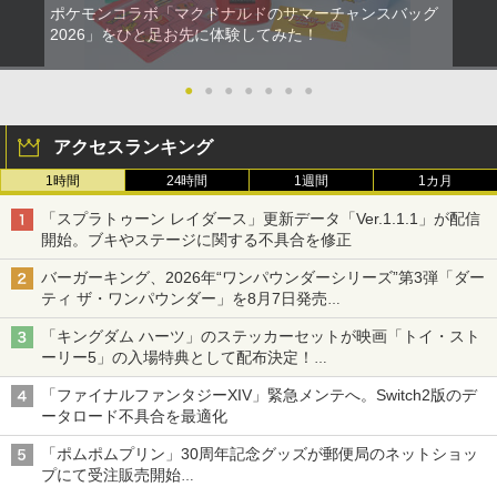
ポケモンコラボ「マクドナルドのサマーチャンスバッグ
2026」をひと足お先に体験してみた！
●
●
●
●
●
●
●
アクセスランキング
1時間
24時間
1週間
1カ月
「スプラトゥーン レイダース」更新データ「Ver.1.1.1」が配信
開始。ブキやステージに関する不具合を修正
バーガーキング、2026年“ワンパウンダーシリーズ”第3弾「ダー
ティ ザ・ワンパウンダー」を8月7日発売
「特製ガーリックマヨソース」を使用した超大型チーズバーガー
「キングダム ハーツ」のステッカーセットが映画「トイ・スト
ーリー5」の入場特典として配布決定！
本日8月7日より先着・数量限定で配布
「ファイナルファンタジーXIV」緊急メンテへ。Switch2版のデ
ータロード不具合を最適化
「ポムポムプリン」30周年記念グッズが郵便局のネットショッ
プにて受注販売開始
「おもちもちもちクッション」など今年だけの限定商品が登場