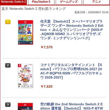
Nintendo Switch 2
PlayStation 5
ゲームグッズ
アニメ
楽天 Nintendo Switch 2 売れ筋ランキング
更新日時：2026/08/07 15:00
任天堂 【Switch2】スーパーマリオブラ
1
ザーズ ワンダー Nintendo Switch 2 Edi
tion ＋ みんなでリンリンパーク [NXS-P
-AQMXB NSW2 ス-パ-マリオブラザ-ズ
ワンダ- ミンナデリンリンパ-ク]
￥7,570
コナミデジタルエンタテインメント 【S
2
witch】パワフルプロ野球2026-2027 [H
AC-P-BQPYA NSW パワフルプロヤキュ
ウ 2026-2027]
￥7,620
空の軌跡 the 2nd Nintendo Switch 2 E
3
dition 通常版 【Switch2】 NXS-P-BTW