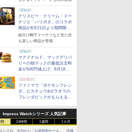
グルメ
クリスピー・クリーム・ドー
ナツと「ハリポタ」のコラボ
商品が8月21日より期間限定
で発売
組分け帽子ドーナツなど見た目
も楽しい商品が登場
グルメ
マクドナルド、マックデリバ
リーの朝マックの最低注文料
金が500円値上げ。8月18日
より1,500円から受付
エンタメ
ファミマで「ポケモンフレン
ダ」ピカチュウ&ゼラオラの
フレンダピックがもらえるキ
ャンペーン開催！
Impress Watchシリーズ 人気記事
時間
24時間
1週間
1カ月
ユニクロ、今日から「お盆特別セール」。涼感