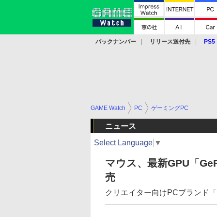
バックナンバー
リリース送付先
PS5
モバイル
eスポーツ
クラウド
PS
GAME Watch
PC
ゲーミングPC
ニュース
Select Language
▼
マウス、最新GPU「GeFo
売
クリエイター向けPCブランド「D