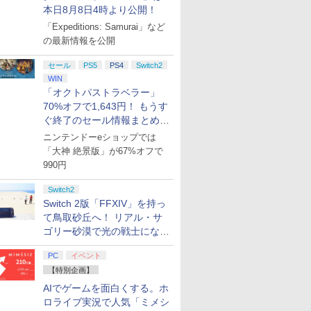
本日8月8日4時より公開！
「Expeditions: Samurai」など
の最新情報を公開
セール
PS5
PS4
Switch2
WIN
「オクトパストラベラー」
70%オフで1,643円！ もうす
ぐ終了のセール情報まとめ
【8月8日更新】
ニンテンドーeショップでは
「大神 絶景版」が67%オフで
990円
Switch2
Switch 2版「FFXIV」を持っ
て鳥取砂丘へ！ リアル・サ
ゴリー砂漠で光の戦士になっ
てみた
PC
イベント
【特別企画】
AIでゲームを面白くする。ホ
ロライブ実況で人気「ミメシ