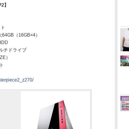
P2】
ット
64GB（16GB×4）
HDD
ルチドライブ
NZE）
ット
sterpiece2_z270/