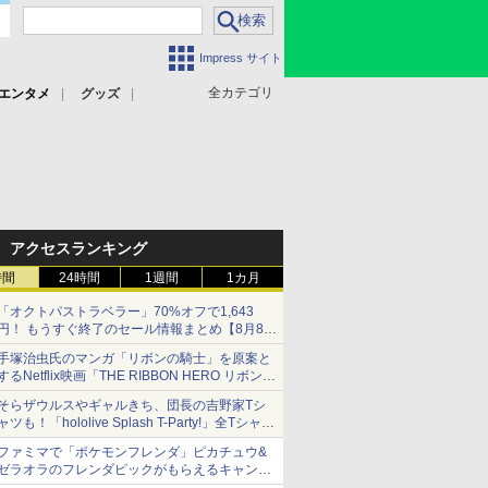
Impress サイト
全カテゴリ
エンタメ
グッズ
アクセスランキング
時間
24時間
1週間
1カ月
「オクトパストラベラー」70%オフで1,643
円！ もうすぐ終了のセール情報まとめ【8月8日
更新】
手塚治虫氏のマンガ「リボンの騎士」を原案と
ニンテンドーeショップでは「大神 絶景版」が
するNetflix映画「THE RIBBON HERO リボンヒ
67%オフで990円
ーロー」本日配信開始
そらザウルスやギャルきち、団長の吉野家Tシ
ャツも！「hololive Splash T-Party!」全Tシャツ
ラインナップ公開＆オンライン販売開始
ファミマで「ポケモンフレンダ」ピカチュウ&
ゼラオラのフレンダピックがもらえるキャンペ
ーン開催！