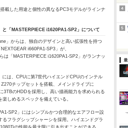
80Tiを搭載した用途と個性の異なるPC3モデルがラインナ
3」と「MASTERPIECE i1620PA1-SP2」について
une」からは、独自のデザインと高い拡張性を持つ
XTGEAR i660PA1-SP3」が、
は「MASTERPIECE i1620PA1-SP2」がランナッ
最
SP3」には、CPUに第7世代ハイエンドCPUのインテル
ンテル Z270チップセットを搭載、メインドライブに
ブに3TBのHDDを採用し、高い描画能力を求められる
でを楽しめるスペックを備えている。
620PA1-SP2」にはシンプルかつ合理的なエアフロー設
するフラグシップシャーシを採用。ハイエンドグラ
TX 1080Tiの性能を最大限に引き出すことができる。