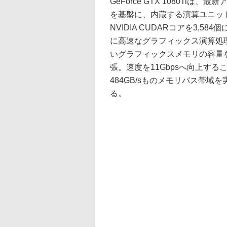
GeForce GTX 1080Tiは、
を基盤に、内蔵する演算ユニッ
NVIDIA CUDARコアを3,58
に高速なグラフィックス演算処
いグラフィックスメモリの容量を
張。速度を11Gbpsへ向上する
484GB/sものメモリバス帯域
る。