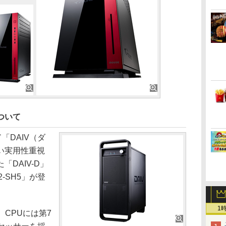
について
「DAIV（ダ
い実用性重視
DAIV-D」
2-SH5」が登
1
は、CPUには第7