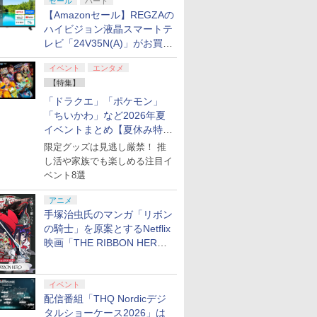
セール
ハード
【Amazonセール】REGZAの
ハイビジョン液晶スマートテ
レビ「24V35N(A)」がお買い
得！
イベント
エンタメ
【特集】
「ドラクエ」「ポケモン」
「ちいかわ」など2026年夏
イベントまとめ【夏休み特
集】
限定グッズは見逃し厳禁！ 推
し活や家族でも楽しめる注目イ
ベント8選
アニメ
手塚治虫氏のマンガ「リボン
の騎士」を原案とするNetflix
映画「THE RIBBON HERO
リボンヒーロー」本日配信開
始
イベント
配信番組「THQ Nordicデジ
タルショーケース2026」は