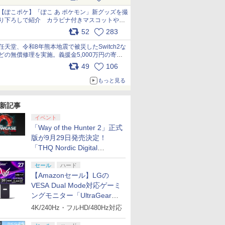
【ぽこポケ】「ぽこ あ ポケモン」新グッズを撮
り下ろしで紹介 カラビナ付きマスコットやス
クエアポーチが仲間入り
52
283
pic.x.com/XmVAgBxaW5
任天堂、令和8年熊本地震で被災したSwitch2な
どの無償修理を実施。義援金5,000万円の寄付
も発表 pic.x.com/BAYsMfUfUC
49
106
もっと見る
新記事
イベント
「Way of the Hunter 2」正式
版が9月29日発売決定！
「THQ Nordic Digital
Showcase 2026」まとめ
セール
ハード
【Amazonセール】LGの
VESA Dual Mode対応ゲーミ
ングモニター「UltraGear
27G850A-B」がお買い得！
4K/240Hz・フルHD/480Hz対応