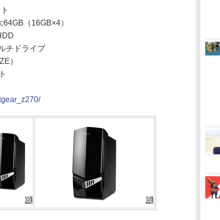
ット
64GB（16GB×4）
HDD
ルチドライブ
NZE）
ット
xtgear_z270/