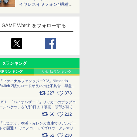
イヤレスイヤフォン4機種を
一気に聴く
GAME Watch をフォローする
Xランキング
RPランキング
いいねランキング
「ファイナルファンタジーXIV」Nintendo
Switch 2版のロードが長いのは不具合 早急に
アップデートできるよう対応中
227
378
pic.x.com/s9S3nRCAGa
USJ、「バイオハザード」リッカーのポップコ
ーンバケツ」を9月9日より販売 頭部が開く仕
組み。味は恐怖を堪のう「味噌フレーバー」
66
212
pic.x.com/81MuXGahVM
「ぽこポケ」横浜・赤レンガ倉庫でリアルゲー
トが開通！ ワニノコ、ミズゴロウ、アシマリ登
場シーンをレポート pic.x.com/LDgEByVl6D
62
230