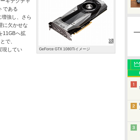
最新アーキテクチャ
トである
4個に増強し、さら
理に欠かせな
11GBへ拡
ことで、
を実現してい
GeForce GTX 1080Tiイメージ