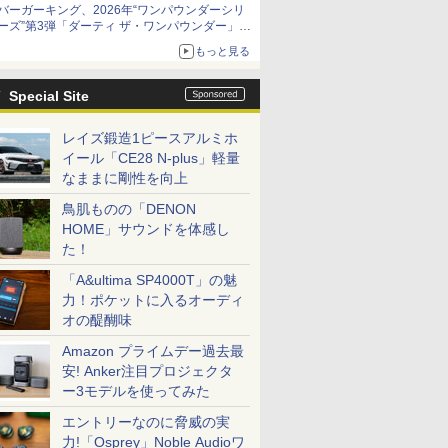
バーガーキング、2026年“ワンパウンダーシリ
ーズ”第3弾「ダーティ ザ・ワンパウンダー」を
8月7日発売
もっと見る
「特製ガーリックマヨソース」を使用した超大
型チーズバーガー
Special Site
レイズ鍛造1ピースアルミホ
イール「CE28 N-plus」軽量
なままに剛性を向上
鳥肌ものの「DENON
HOME」サウンドを体感し
た！
「A&ultima SP4000T」の魅
力！ポケットに入るオーディ
オの醍醐味
Amazon プライムデー過去最
安! Anker注目プロジェクタ
ー3モデルを使ってみた
エントリーなのに脅威の実
力!「Osprey」Noble Audioワ