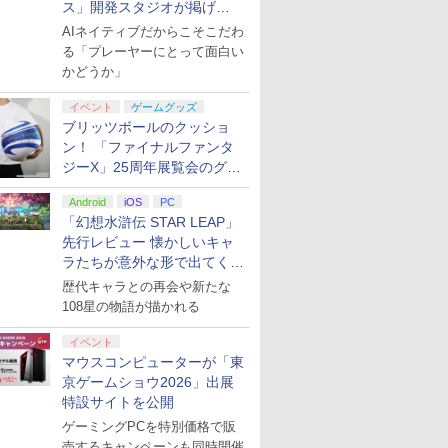
ス」開発スタジオが掲げ
る“AI活用の信念”とは？【講
AIネイティブだからこそこだわ
演レポート】
る「プレーヤーにとって面白い
かどうか」
イベント
ゲームグッズ
ブリッツボールのクッショ
ン！ 「ファイナルファンタ
ジーX」25周年展覧会のグッ
ズ情報が公開
Android
iOS
PC
「幻想水滸伝 STAR LEAP」
先行レビュー 懐かしいキャ
ラたちが意外な形で出てくる
シリーズ完全新作！
歴代キャラとの再会や新たな
108星の物語が描かれる
イベント
マウスコンピューターが「東
京ゲームショウ2026」出展
特設サイトを公開
ゲーミングPCを特別価格で販
売するキャンペーンも同時開催