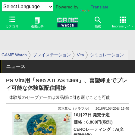
Powered by
Translate
カテゴリ
過去記事
検索
Impressサイト
GAME Watch
プレイステーション
Vita
シミュレーション
ニュース
PS Vita用「Neo ATLAS 1469」、喜望峰までプレ
イ可能な体験版配信開始
体験版のセーブデータは製品版に引き継ぐことも可能
宮本章弘（クラフル）
2016年10月20日 13:40
10月27日 発売予定
価格：6,800円(税別)
CEROレーティング：A(全