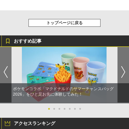
トップページに戻る
おすすめ記事
ポケモンコラボ「マクドナルドのサマーチャンスバッグ
2026」をひと足お先に体験してみた！
●
●
●
●
●
●
●
アクセスランキング