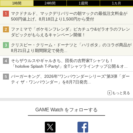
1時間
24時間
1週間
1カ月
マクドナルド、マックデリバリーの朝マックの最低注文料金が
500円値上げ。8月18日より1,500円から受付
ファミマで「ポケモンフレンダ」ピカチュウ&ゼラオラのフレン
ダピックがもらえるキャンペーン開催！
クリスピー・クリーム・ドーナツと「ハリポタ」のコラボ商品が
8月21日より期間限定で発売
組分け帽子ドーナツなど見た目も楽しい商品が登場
そらザウルスやギャルきち、団長の吉野家Tシャツも！
「hololive Splash T-Party!」全Tシャツラインナップ公開＆オン
ライン販売開始
バーガーキング、2026年“ワンパウンダーシリーズ”第3弾「ダー
ティ ザ・ワンパウンダー」を8月7日発売
「特製ガーリックマヨソース」を使用した超大型チーズバーガー
もっと見る
GAME Watch をフォローする