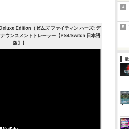
ds: Deluxe Edition（ゼムズ ファイティン ハーズ: デ
ウンスメントトレーラー【PS4/Switch 日本語
版】】
最