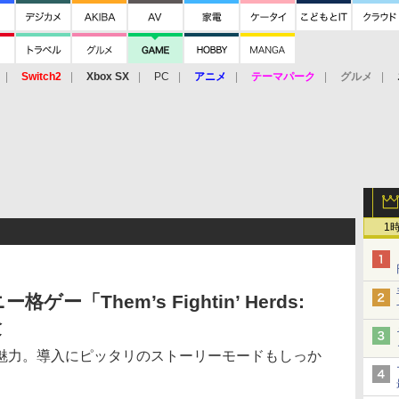
Switch2
Xbox SX
PC
アニメ
テーマパーク
グルメ
 Vita
3DS
アーケード
VR
1
「Them’s Fightin’ Herds:
験
魅力。導入にピッタリのストーリーモードもしっか