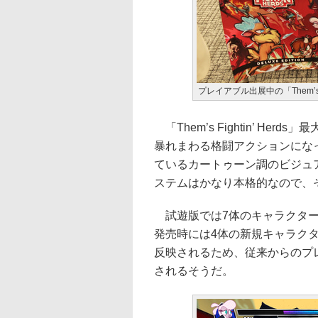
プレイアブル出展中の「Them’s Fight
「Them’s Fightin’ H
暴れまわる格闘アクションにな
ているカートゥーン調のビジュ
ステムはかなり本格的なので、
試遊版では7体のキャラクターがプレ
発売時には4体の新規キャラク
反映されるため、従来からのプ
されるそうだ。