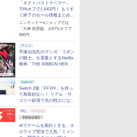
「オクトパストラベラー」
70%オフで1,643円！ もうす
ぐ終了のセール情報まとめ
【8月8日更新】
ニンテンドーeショップでは
「大神 絶景版」が67%オフで
990円
アニメ
手塚治虫氏のマンガ「リボン
の騎士」を原案とするNetflix
映画「THE RIBBON HERO
リボンヒーロー」本日配信開
始
Switch2
Switch 2版「FFXIV」を持っ
て鳥取砂丘へ！ リアル・サ
ゴリー砂漠で光の戦士になっ
てみた
PC
イベント
【特別企画】
AIでゲームを面白くする。ホ
ロライブ実況で人気「ミメシ