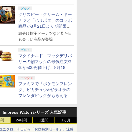
グルメ
クリスピー・クリーム・ドー
ナツと「ハリポタ」のコラボ
商品が8月21日より期間限定
で発売
組分け帽子ドーナツなど見た目
も楽しい商品が登場
グルメ
マクドナルド、マックデリバ
リーの朝マックの最低注文料
金が500円値上げ。8月18日
より1,500円から受付
エンタメ
ファミマで「ポケモンフレン
ダ」ピカチュウ&ゼラオラの
フレンダピックがもらえるキ
ャンペーン開催！
Impress Watchシリーズ 人気記事
時間
24時間
1週間
1カ月
ユニクロ、今日から「お盆特別セール」。涼感