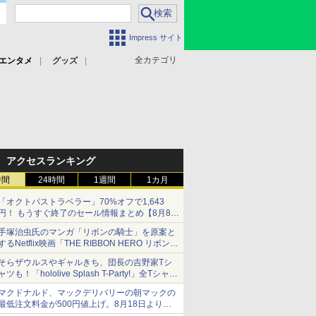
Impress サイト
全カテゴリ
エンタメ
グッズ
アクセスランキング
時間
24時間
1週間
1カ月
「オクトパストラベラー」70%オフで1,643
円！ もうすぐ終了のセール情報まとめ【8月8日
更新】
手塚治虫氏のマンガ「リボンの騎士」を原案と
ニンテンドーeショップでは「大神 絶景版」が
するNetflix映画「THE RIBBON HERO リボンヒ
67%オフで990円
ーロー」本日配信開始
そらザウルスやギャルきち、団長の吉野家Tシ
ャツも！「hololive Splash T-Party!」全Tシャツ
ラインナップ公開＆オンライン販売開始
マクドナルド、マックデリバリーの朝マックの
最低注文料金が500円値上げ。8月18日より
1,500円から受付