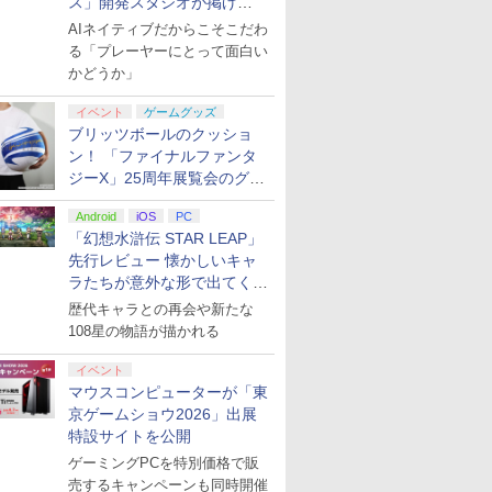
ス」開発スタジオが掲げ
る“AI活用の信念”とは？【講
AIネイティブだからこそこだわ
演レポート】
る「プレーヤーにとって面白い
かどうか」
イベント
ゲームグッズ
ブリッツボールのクッショ
ン！ 「ファイナルファンタ
ジーX」25周年展覧会のグッ
ズ情報が公開
Android
iOS
PC
「幻想水滸伝 STAR LEAP」
先行レビュー 懐かしいキャ
ラたちが意外な形で出てくる
シリーズ完全新作！
歴代キャラとの再会や新たな
108星の物語が描かれる
イベント
マウスコンピューターが「東
京ゲームショウ2026」出展
特設サイトを公開
ゲーミングPCを特別価格で販
売するキャンペーンも同時開催