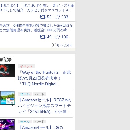
【ぽこポケ】「ぽこ あ ポケモン」新グッズを撮
り下ろしで紹介 カラビナ付きマスコットやス
クエアポーチが仲間入り
52
283
pic.x.com/XmVAgBxaW5
任天堂、令和8年熊本地震で被災したSwitch2な
どの無償修理を実施。義援金5,000万円の寄付
も発表 pic.x.com/BAYsMfUfUC
49
106
もっと見る
新記事
イベント
「Way of the Hunter 2」正式
版が9月29日発売決定！
「THQ Nordic Digital
Showcase 2026」まとめ
セール
ハード
【Amazonセール】REGZAの
ハイビジョン液晶スマートテ
レビ「24V35N(A)」がお買い
得！
セール
ハード
【Amazonセール】LGの