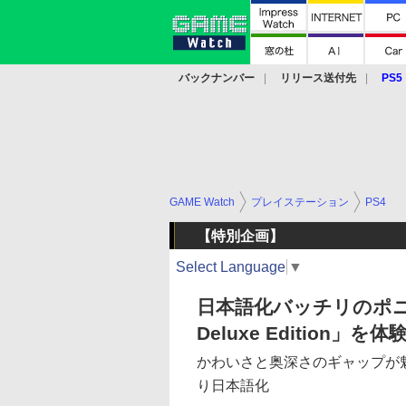
バックナンバー
リリース送付先
PS5
モバイル
eスポーツ
クラウド
PS
GAME Watch
プレイステーション
PS4
【特別企画】
Select Language
▼
日本語化バッチリのポニー格ゲー
Deluxe Edition」を体
かわいさと奥深さのギャップが
り日本語化