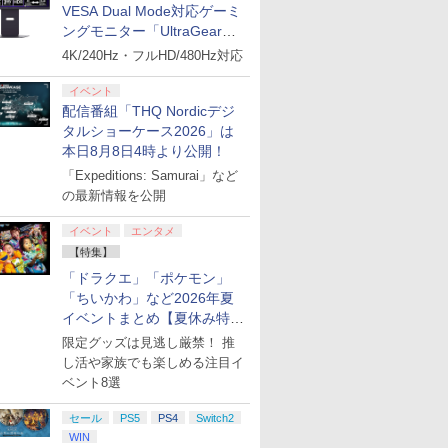
VESA Dual Mode対応ゲーミ
ングモニター「UltraGear
27G850A-B」がお買い得！
4K/240Hz・フルHD/480Hz対応
イベント
配信番組「THQ Nordicデジ
タルショーケース2026」は
本日8月8日4時より公開！
「Expeditions: Samurai」など
の最新情報を公開
イベント
エンタメ
【特集】
「ドラクエ」「ポケモン」
「ちいかわ」など2026年夏
イベントまとめ【夏休み特
集】
限定グッズは見逃し厳禁！ 推
し活や家族でも楽しめる注目イ
ベント8選
セール
PS5
PS4
Switch2
WIN