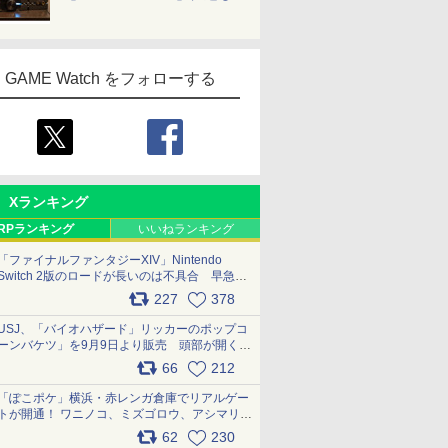
GAME Watch をフォローする
Xランキング
RPランキング
いいねランキング
「ファイナルファンタジーXIV」Nintendo
Switch 2版のロードが長いのは不具合 早急に
アップデートできるよう対応中
227
378
pic.x.com/s9S3nRCAGa
USJ、「バイオハザード」リッカーのポップコ
ーンバケツ」を9月9日より販売 頭部が開く仕
組み。味は恐怖を堪のう「味噌フレーバー」
66
212
pic.x.com/81MuXGahVM
「ぽこポケ」横浜・赤レンガ倉庫でリアルゲー
トが開通！ ワニノコ、ミズゴロウ、アシマリ登
場シーンをレポート pic.x.com/LDgEByVl6D
62
230