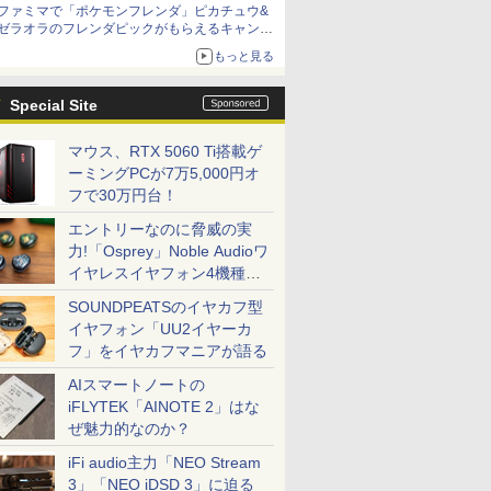
ファミマで「ポケモンフレンダ」ピカチュウ&
ゼラオラのフレンダピックがもらえるキャンペ
ーン開催！
もっと見る
Special Site
マウス、RTX 5060 Ti搭載ゲ
ーミングPCが7万5,000円オ
フで30万円台！
エントリーなのに脅威の実
力!「Osprey」Noble Audioワ
イヤレスイヤフォン4機種を
一気に聴く
SOUNDPEATSのイヤカフ型
イヤフォン「UU2イヤーカ
フ」をイヤカフマニアが語る
AIスマートノートの
iFLYTEK「AINOTE 2」はな
ぜ魅力的なのか？
iFi audio主力「NEO Stream
3」「NEO iDSD 3」に迫る