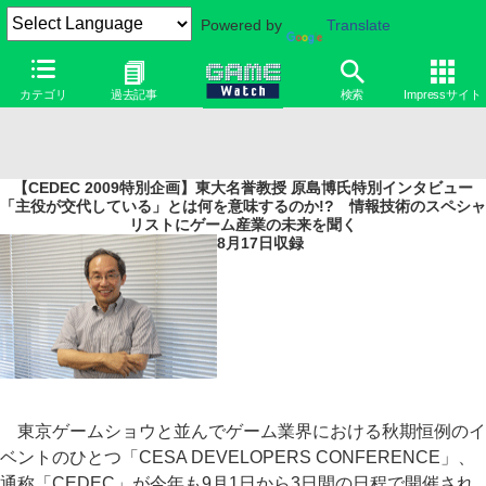
Powered by
Translate
カテゴリ
過去記事
検索
Impressサイト
【CEDEC 2009特別企画】東大名誉教授 原島博氏特別インタビュー
「主役が交代している」とは何を意味するのか!? 情報技術のスペシャ
リストにゲーム産業の未来を聞く
8月17日収録
東京ゲームショウと並んでゲーム業界における秋期恒例のイ
ベントのひとつ「CESA DEVELOPERS CONFERENCE」、
通称「CEDEC」が今年も9月1日から3日間の日程で開催され