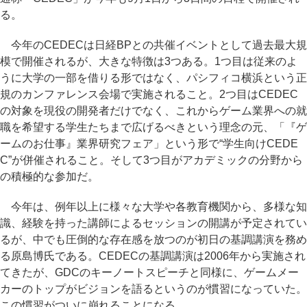
る。
今年のCEDECは日経BPとの共催イベントとして過去最大規
模で開催されるが、大きな特徴は3つある。1つ目は従来のよ
うに大学の一部を借りる形ではなく、パシフィコ横浜という正
規のカンファレンス会場で実施されること。2つ目はCEDEC
の対象を現役の開発者だけでなく、これからゲーム業界への就
職を希望する学生たちまで広げるべきという理念の元、「『ゲ
ームのお仕事』業界研究フェア」という形で“学生向けCEDE
C”が併催されること。そして3つ目がアカデミックの分野から
の積極的な参加だ。
今年は、例年以上に様々な大学や各教育機関から、多様な知
識、経験を持った講師によるセッションの開講が予定されてい
るが、中でも圧倒的な存在感を放つのが初日の基調講演を務め
る原島博氏である。CEDECの基調講演は2006年から実施され
てきたが、GDCのキーノートスピーチと同様に、ゲームメー
カーのトップがビジョンを語るというのが慣習になっていた。
この慣習がついに崩れることになる。