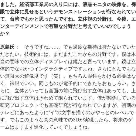
ました。経済部工業局の入り口には、液晶モニタの映像を、裸
眼で立体に見せるというデモンストレーションが行なわれてい
て、台湾でもかと思ったんですね。立体視の分野は、今後、エ
ンターテインメントで有望な分野だと考えていいのでしょう
か？
原島氏：
そうですね……。でも過度な期待は持たないでいた
だきたい。技術的には、まだまだこれからの分野です。僕は本
当の意味での立体ディスプレイは鏡だと言っています。鏡は立
体的でなおかつインタラクティブですよね。さらにとんでもな
い無限大の解像度です（笑）。もちろん眼鏡をかける必要はな
く、裸眼でいい。同じものが電子的にできたらおもしろい。さ
らに、立体といっても画面の前に飛び出す立体はあっても、上
に飛び出す立体はきわめて限られています。僕が関係している
研究プロジェクトでも基礎研究が行なわれていますが、初期の
テレビにあったように“イ”の文字を描くのがやっとのレベルで
す、でもこのような真の意味での3Dが実現したら、将来のゲ
ームはますます進化していくでしょうね。