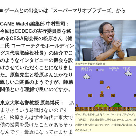
■ ゲームとの出会いは「スーパーマリオブラザーズ」から
GAME Watch編集部 中村聖司：
今回はCEDECの実行委員長を務
めるCESA副会長の松原さん（健
二氏 コーエーテクモホールディン
グス代表取締役社長）の紹介でこ
のようなインタビューの機会を設
東京大学名誉教授 原島博氏
けさせていただくことになりまし
た。原島先生と松原さんはかなり
親しいご関係のようですが、師弟
関係という理解で良いのですか。
東京大学名誉教授 原島博氏：
あ
まりそういう意識はないのです
ゲーム界の古典中の古典「スーパーマリオブラザーズ」
が、松原さんは学生時代に東大で
（任天堂）。原島氏が最初に熱中したゲームであり、親
僕の授業を受けたことがあるそう
の尊敬を勝ち得たコンテンツとして非常に思い出深いも
のがあるようだ
なんです。最近になってたまたま