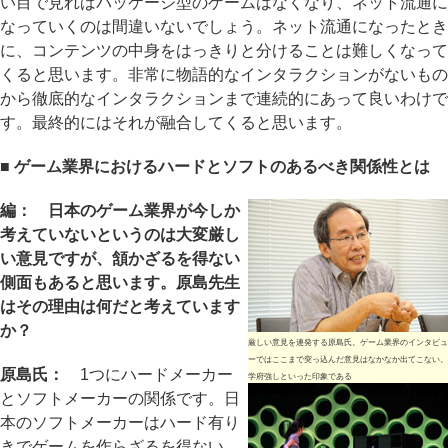
い目で見ればパッケージ型のゲームはなくなり、ネット流通に
なっていくのは間違いないでしょう。ネット流通になったとき
に、コンテンツの中身をはっきりと分けることは難しくなって
くると思います。非常に物語的なインタラクションがないもの
から徹底的なインタラクションまで連続的にあって良いわけで
す。最終的にはそれが融合してくると思います。
■ ゲーム業界におけるハードとソフトのあるべき関係性とは
編： 日本のゲーム業界が今しか
考えていないというのは大変厳し
い意見ですが、頷かざるを得ない
側面もあると思います。原島先生
はその理由は何だと考えています
か？
厳しい意見を連発する原島氏。ゲーム業界のインタビュ
ーではここまで突っ込んだ意見はなかなか出てこない。
原島氏：
1つにハードメーカー
学府強しといった印象である
とソフトメーカーの関係です。日
本のソフトメーカーはハード有り
きでゲームを作らざるを得ない。