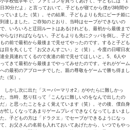
小学校低学年で、ファミコンを買ってあげて、子どもには「1
日30分だよ」と言っておいて、子どもが寝てから僕が3時間や
っていました（笑）。その結果、子どもよりも先にピーチ姫に
到達しました。ご存知のとおり、当時はセーブができないの
で、いろいろと迂回ルートはあるけれども、最初から最後まで
やらなければならない。子どもよりも先にクッパを倒し、子ど
もの前で最初から最後まで見せてやったのです。すると子ども
は目を丸くして「お父さんすごい」と（笑）。今度の日曜日友
達全員連れてくるので友達の前で見せてほしいと。5、6人や
ってきて最初から最後までやってみせたのです。それがゲーム
への最初のアプローチでした。親の尊敬をゲームで勝ち得まし
た（笑）。
しかし次に出た「スーパーマリオ2」がやたらに難しかっ
た。当時、怒り狂って「こんなに難しいのをなんで出したの
だ」と思ったことをよく覚えています（笑）。その後、僕自身
が忙しくなってあまりゲームプレイできなくなってしまいまし
た。子どもの方は「ドラクエ」でセーブができるようになっ
て、お父さんの名前も入れておいてあげたから、いつでもやっ