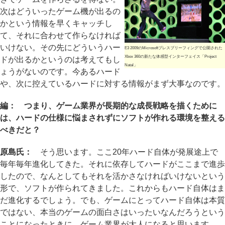
次はどういったゲーム機が出るの
かという情報を早くキャッチし
て、それに合わせて作らなければ
いけない。その先にどういうハー
E3 2009のMicrosoftプレスブリーフィングで公開された
Xbox 360の新たな体感型インターフェイス「Project
ドが出るかというのは考えてもし
Natal」
ょうがないのです。今あるハード
や、次に控えているハードに対する情報がまず大事なのです。
編： つまり、ゲーム業界が長期的な成長戦略を描くために
は、ハードの仕様に悩まされずにソフトが作れる環境を整える
べきだと？
原島氏：
そう思います。ここ20年ハード自体が発展途上で
毎年毎年進化してきた。それに依存してハードがここまで進歩
したので、なんとしてもそれを活かさなければいけないという
形で、ソフトが作られてきました。これからもハード自体はま
だ進化するでしょう。でも、ゲームにとってハード自体は本質
ではない、本当のゲームの面白さはいったいなんだろうという
ことになったときに、ゲーム業界が大人になると思います。