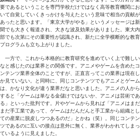
要であるということを専門学校だけではなく高等教育機関にお
いて自覚していくきっかけを与えたという意味で相当の貢献が
あったと思います。「東京大学がやる」というメッセージは新
聞でも大きく報道され、大きな波及効果がありました。東大内
部でも次第にその重要性が認識され、新たに全学横断的な教育
プログラムも立ち上がりました。
一方で、これから本格的に教育研究を進めていく上で難しい
なと感じたのは業界との関係です。アニメやゲームを含めたコ
ンテンツ業界全体のことですが、正直言ってこの業界は現在し
か見ていない。と同時に、同じコンテンツでもアニメとゲーム
は、かなり文化が違う業界だなと思いました。アニメの人から
すると「ゲームは単なる金儲けではないか、アニメは芸術であ
る」といった批判です。片やゲームから見れば「アニメはまだ
まだ手工業であって、ゲームはだんだんと手工業から組織とし
ての産業に脱皮しつつあるのだ」とかね（笑）。同じコンテン
ツであるのに互いの接点は意外に無く、業界がわかれてしまっ
ているように見えました。