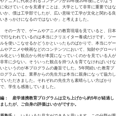
やアニメに代表されるコンテンツが10年後20年後にどのよう
に化けていくかを見通すことは、大学として非常に重要ではな
いか、僕は工学部でしたが、広い意味で工学が文化と関わる良
いきっかけになるのではないか」と考えました。
その一方で、ゲームやアニメの教育現場を見ていると、日本
で行なわれているのは本当にクリエイター養成だけです。ツー
ルを使いこなせるかどうかといったものばかりで、本当にゲー
ムやアニメや映画などのコンテンツにおいて、知財やグローバ
ル化という観点から何が本質になっていくのかを見ている人が
非常に少ない。そういった観点を持つ人を育てなければいけな
いというのが本プログラムの趣旨でした。5年間続いた教育プ
ログラムでは、業界からの先生方は本当に親身になって協力し
ていただきました。それぞれの先生方も素晴らしい方ばかり
で、学生も感激していました。
編： 産学連携教育プログラムは立ち上げから約5年が経過し
ましたが、ご自身の評価はいかがですか。
原島氏：
いろいろな見方ができると思います。この分野が重