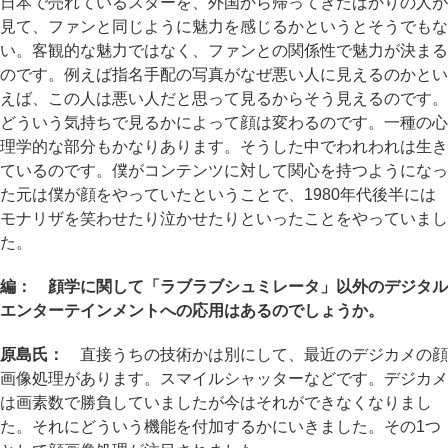
日本で売れているスターを、外国から帰ってきたばかりの人が
見て、ファンと同じように魅力を感じるかというとそうでもな
い。客観的な魅力ではなく、ファンとの関係性で魅力が決まる
のです。例えば指名手配の写真がなぜ悪い人に見えるのかとい
えば、この人は悪い人だと思って見るからそう見えるのです。
どういう気持ちで見るかによって顔は変わるのです。一種の心
理学的な部分もかなりあります。そうした中でわれわれは生き
ているのです。僕がコンテンツに対して関心を持つようになっ
た元は僕が顔をやっていたということで、1980年代後半には
モナリザを笑わせたり泣かせたりといったことをやっていまし
た。
編： 顔学に関して「ラブラブシュミレータ」以外のデジタル
エンターテインメントへの応用はあるのでしょうか。
原島氏：
直接うちの技術かは別にして、最近のデジカメの顔
画像処理があります。スマイルシャッターなどです。デジカメ
は画素数で勝負していましたが今はそれができなくなりまし
た。それにどういう機能を付加するかにいきました。その1つ