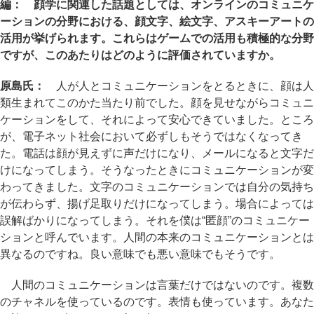
編： 顔学に関連した話題としては、オンラインのコミュニケ
ーションの分野における、顔文字、絵文字、アスキーアートの
活用が挙げられます。これらはゲームでの活用も積極的な分野
ですが、このあたりはどのように評価されていますか。
原島氏：
人が人とコミュニケーションをとるときに、顔は人
類生まれてこのかた当たり前でした。顔を見せながらコミュニ
ケーションをして、それによって安心できていました。ところ
が、電子ネット社会において必ずしもそうではなくなってき
た。電話は顔が見えずに声だけになり、メールになると文字だ
けになってしまう。そうなったときにコミュニケーションが変
わってきました。文字のコミュニケーションでは自分の気持ち
が伝わらず、揚げ足取りだけになってしまう。場合によっては
誤解ばかりになってしまう。それを僕は“匿顔”のコミュニケー
ションと呼んでいます。人間の本来のコミュニケーションとは
異なるのですね。良い意味でも悪い意味でもそうです。
人間のコミュニケーションは言葉だけではないのです。複数
のチャネルを使っているのです。表情も使っています。あなた