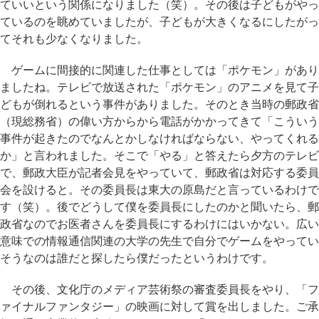
ていいという関係になりました（笑）。その後は子どもがやっ
ているのを眺めていましたが、子どもが大きくなるにしたがっ
てそれも少なくなりました。
ゲームに間接的に関連した仕事としては「ポケモン」があり
ましたね。テレビで放送された「ポケモン」のアニメを見て子
どもが倒れるという事件がありました。そのとき当時の郵政省
（現総務省）の偉い方からから電話がかかってきて「こういう
事件が起きたのでなんとかしなければならない、やってくれる
か」と言われました。そこで「やる」と答えたら夕方のテレビ
で、郵政大臣が記者会見をやっていて、郵政省は対応する委員
会を設けると。その委員長は東大の原島だと言っているわけで
す（笑）。後でどうして僕を委員長にしたのかと聞いたら、郵
政省なのでお医者さんを委員長にするわけにはいかない。広い
意味での情報通信関連の大学の先生で自分でゲームをやってい
そうなのは誰だと探したら僕だったというわけです。
その後、文化庁のメディア芸術祭の審査委員長をやり、「フ
ァイナルファンタジー」の映画に対して賞を出しました。ご承