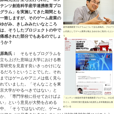
テンツ創造科学産学連携教育プロ
グラム」を実施してきた期間とも
一致しますが、そのゲーム産業の
ゆがみ、きしみみたいなところ
産学連携教育プログラムについて語る原島氏。プログラ
は、そうしたプロジェクトの中で
ム代表としてゲーム業界が抱えるゆがみに気付いたとい
痛感された部分でもあるのでしょ
う
うか？
原島氏：
そもそもプログラムを
立ち上げた意味は大学における教
育研究を見直す良いきっかけにな
るだろうということでした。それ
まではゲームやアニメは低く見ら
れていました。「そんなことを東
京大学がやるべきではない」と
か、「専門学校に任せておけばよ
「コンテンツ創造科学産学連携教育プログラム」の公式
い」という意見が大勢を占める
サイト。CEDEC実行委員長の松原氏も非常勤教員を務
めている
中、「そうではないのだ、ゲーム