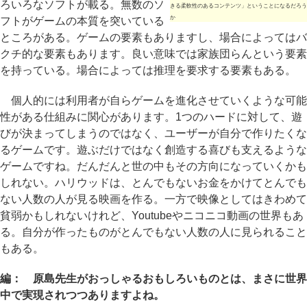
ろいろなソフトが載る。無数のソ
きる柔軟性のあるコンテンツ」ということになるだろう
か
フトがゲームの本質を突いている
ところがある。ゲームの要素もありますし、場合によってはバ
クチ的な要素もあります。良い意味では家族団らんという要素
を持っている。場合によっては推理を要求する要素もある。
個人的には利用者が自らゲームを進化させていくような可能
性がある仕組みに関心があります。1つのハードに対して、遊
びが決まってしまうのではなく、ユーザーが自分で作りたくな
るゲームです。遊ぶだけではなく創造する喜びも支えるような
ゲームですね。だんだんと世の中もその方向になっていくかも
しれない。ハリウッドは、とんでもないお金をかけてとんでも
ない人数の人が見る映画を作る。一方で映像としてはきわめて
貧弱かもしれないけれど、Youtubeやニコニコ動画の世界もあ
る。自分が作ったものがとんでもない人数の人に見られること
もある。
編： 原島先生がおっしゃるおもしろいものとは、まさに世界
中で実現されつつありますよね。