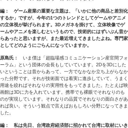
編： ゲーム産業の重要な主題は、「いかに他の商品と差別化
するか」ですが、今年の1つのトレンドとしてゲームやアニメ
の立体視が挙げられます。3Dメガネを掛けて、立体映像でゲ
ームやアニメを楽しむというもので、技術的にはずいぶん昔か
らあったと思いますが、また最近増えてきましたよね。専門家
としてどのようにごらんになっていますか。
原島氏：
いま僕は「超臨場感コミュニケーション産官間フォ
ーラム」という団体の会長もしていています。2Dを3Dにした
いということは昔からあって、一方でなかなか立ち上がらなか
った分野です。それが技術面では着実に進歩していて、うまく
用途を絞ればそれなりの実用性をもってきました。たとえば映
画館は3Dに力を入れています。携帯でも裸眼でそれなりのも
のが実現しています。それなりの品質でそれなりの面白さがあ
れば良い。そういう観点で言えばおもしろい分野になってきま
した。
編： 私は先日、台湾政府経済部に招かれて台湾に取材にいき