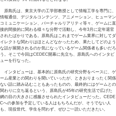
原島氏は、東京大学の工学部教授として情報工学を専門に、
情報通信、デジタルコンテンツ、アニメーション、ヒューマン
コミュニケーション、バーチャルリアリティ等々、ゲームに直
接的間接的に関わる様々な分野で活動し、今年3月に定年退官
されたばかりである。原島氏はこれまでゲーム業界に対してダ
イレクトな関わりはほとんどなかったため、果たしてどのよう
な話が展開されるのか気になっているゲーム関係者も多いだろ
う。そこで今回はCEDEC開幕に先立ち、原島氏へのインタビ
ューを行なった。
インタビューは、基本的に原島氏の研究分野をベースに、ゲ
ーム産業との関わりを聞いていったが、ときおりまったく関係
ない話に踏み込むこともあったものの、最終的にはゲームとの
関わりに立ち返るという、原島氏が45年の研究生活で広げた
網の目の大きさに感服させられたインタビューだった。CEDE
Cへの参加を予定している人はもちろんだが、そうでない人
も、現役世代、学生を問わず、ぜひご一読いただきたい。