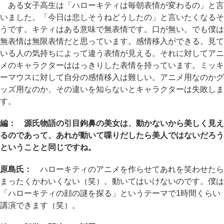
ある女子高生は「ハローキティは毎朝表情が変わるの」と言
いました。「今日は悲しそうねどうしたの」と言いたくなるそ
うです。キティはある意味で無表情です。口が無い。でも僕は
無表情は無限表情だと思っています。感情移入ができる。見て
いる人の気持ちによって違う表情が見える。それに対してアニ
メのキャラクターははっきりした表情を持っています。ミッキ
ーマウスに対して自分の感情移入は難しい。アニメ用なのかグ
ッズ用なのか、その違いを知らないとキャラクターは失敗しま
す。
編： 源氏物語の引目鉤鼻の美女は、動かないから美しく見え
るのであって、あれが動いて喋りだしたら美人ではないだろう
ということと同じですね。
原島氏：
ハローキティのアニメを作らせてあれを笑わせたら
まったくかわいくない（笑）。動いてはいけないのです。僕は
「ハローキティの顔の謎を探る」というテーマで1時間くらい
講演できます（笑）。