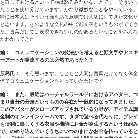
を許してあげるといって顔は怒るみたいなことです。そういっ
たことを使い分けています。かなり微妙なことをやっている。
特に日本人はそういう顔をある意味では大切にしてきた文化だ
と思います。そのような文化の中で顔文字というものがでてき
た。言葉だけでは表現できないものがあるということをみんな
がわかってきた。
編： コミュニケーションの技法から考えると顔文字やアスキ
ーアートが発達するのは必然であったと？
原島氏：
そう思います。もともと人間は言葉だけでなく体全
体でコミュニケーションをとっていたわけです。
編： また、最近はバーチャルワールドにおけるアバター、つ
まり自分の分身というものの存在が一般的になってきました。
このアバターがクローズアップされている分野が、アイテム課
金制のオンラインゲームです。タダで遊べる代わりに、プレイ
を便利に楽しくする衣服や機能にお金が発生するという仕組み
で、のめり込んでいくうちにいつのまにかお金を払っていると