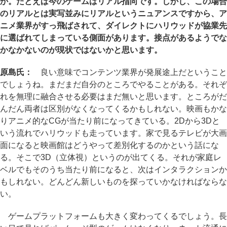
か。たとえば今のゲームはリアル指向です。しかし、この場合
のリアルとは実写並みにリアルというニュアンスですから、ア
ニメ業界がすっ飛ばされて、ダイレクトにハリウッドが協業先
に選ばれてしまっている側面があります。接点があるようでな
かなかないのが現状ではないかと思います。
原島氏：
良い意味でコンテンツ業界が発展途上だということ
でしょうね。まだまだ自分のところでやることがある。それぞ
れを無理に融合させる必要はまだ無いと思います。ところがだ
んだん両者は区別がなくなってくるかもしれない。映画もかな
りアニメ的なCGが当たり前になってきている。2Dから3Dと
いう流れでハリウッドも走っています。家で見るテレビが大画
面になると映画館はどうやって差別化するのかという話にな
る。そこで3D（立体視）というのが出てくる。それが家庭レ
ベルでもそのうち当たり前になると、次はインタラクションか
もしれない。どんどん新しいものを探っていかなければならな
い。
ゲームプラットフォームも大きく変わってくるでしょう。長