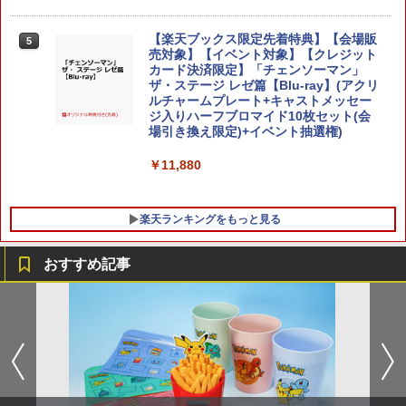
【楽天ランキング1位入賞】自動タップ
5
機 オートクリッカー 連打装置 USB給電
クリップ式 スマホ自動操作 日本語説明
【楽天ブックス限定先着特典】【会場販
5
スプラトゥーン レイダース BEE-P-AAD
書付き iPhone/Android対応 いいね/ゲ
5
売対象】【イベント対象】【クレジット
LA SW2 任天堂 [Switch2 ソフト]
ーム周回/ライブ/推し活対応 (ホワイト)
カード決済限定】「チェンソーマン」
【新品】PS5 グランド・セフト・オート
5
ザ・ステージ レゼ篇【Blu-ray】(アクリ
V【CERO:Z】【メール便】
￥7,480
￥1,380
ルチャームプレート+キャストメッセー
ジ入りハーフブロマイド10枚セット(会
￥4,290
場引き換え限定)+イベント抽選権)
￥11,880
楽天ランキングをもっと見る
おすすめ記事