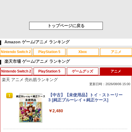
トップページに戻る
Amazon ゲーム/アニメ ランキング
Nintendo Switch 2
PlayStation 5
Xbox
アニメ
楽天市場 ゲーム/アニメ ランキング
Nintendo Switch 2
PlayStation 5
ゲームグッズ
アニメ
スプラトゥーン レイダース|オンライン
PlayStation 5 デジタル・エディション
Xbox プリペイドカード 10,000円 デジ
劇場版「鬼滅の刃」無限城編 第一章 猗
1
1
1
1
楽天 アニメ 売れ筋ランキング
コード版
日本語専用 Console Language: Japan
タルコード 【旧 Xbox ギフトカード】
窩座再来 通常版 [Blu-ray]
更新日時：2026/08/06 15:00
ese only (CFI-2200B01)
[オンラインコード]
￥5,832
￥3,964
任天堂 【Switch2】スプラトゥーン レイ
【大容量】SILENT HILL f PS5対応 LIP1
【中古】とびだせ どうぶつの森
【中古】【未使用品】トイ・ストーリー
1
1
1
1
￥55,000
￥10,000
ダース [BEE-P-AADLA NSW2 スプラト
708 互換 バッテリー【PSE基準検品】ワ
3 [純正ブルーレイ＋純正ケース]
ゥ-ン レイダ-ス]
イヤレスコントローラー SONY対応 ロワ
￥725
ジャパン アストロボット Destiny 2
￥2,480
￥6,740
スプラトゥーン レイダース -Switch2
劇場版「鬼滅の刃」無限城編 第一章 猗
Beast of Reincarnation -PS5 【特典】
Xbox プリペイドカード 1,000円 デジタ
2
2
2
2
￥1,780
窩座再来 通常版 [DVD]
プロダクトコード 封入
ルコード 【旧 Xbox ギフトカード】 [オ
ンラインコード]
￥6,455