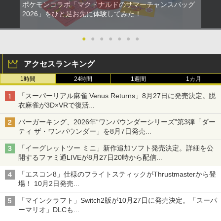
ポケモンコラボ「マクドナルドのサマーチャンスバッグ
2026」をひと足お先に体験してみた！
●
●
●
●
●
●
●
アクセスランキング
1時間
24時間
1週間
1カ月
「スーパーリアル麻雀 Venus Returns」8月27日に発売決定。脱
衣麻雀が3D×VRで復活
発売から2週間は20%オフになるセールが実施
バーガーキング、2026年“ワンパウンダーシリーズ”第3弾「ダー
ティ ザ・ワンパウンダー」を8月7日発売
「特製ガーリックマヨソース」を使用した超大型チーズバーガー
「イーグレットツー ミニ」新作追加ソフト発売決定。詳細を公
開するファミ通LIVEが8月27日20時から配信
シリーズ累計100タイトルへ
「エスコン8」仕様のフライトスティックがThrustmasterから登
場！ 10月2日発売
ジョイスティックに振動機能を搭載。予約受付も開始
「マインクラフト」Switch2版が10月27日に発売決定。「スーパ
ーマリオ」DLCも
Switch版からのアップグレードも可能に