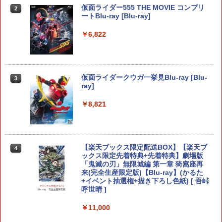
￥3,523
￥7,286
【中古】SIMPLE DSシリーズ Vol.30 TH
仮面ライダー555 THE MOVIE コンプリ
【特典】Nintendo Switch 2 ファイナル
2
2
2
￥1,000
E テーブルゲーム
ートBlu-ray [Blu-ray]
ファンタジー レゾナンス[スクウェア・
【SALE・大幅値下げ・新品・未開封
2
エニックス]【送料無料】《10月予約》
品】明末: ウツロノハネ PS5 ソフト 【ポ
スト投函】 ※特典付属なし ※セール品
￥843
￥6,822
のため、返品及び製品保証の対象外とな
￥6,980
Nintendo Switch 2(日本語・国内専用)
劇場版「鬼滅の刃」無限城編 第一章 猗
【純正品】ディスクドライブ(CFI-ZDD1
3
3
【純正品】Xbox ワイヤレス コントロー
3
3
ります。
窩座再来 完全生産限定版 [Blu-ray]
J) PlayStation 5
ラー + USB-C® ケーブル
￥55,603
￥2,300
￥8,698
NewスーパーマリオブラザーズWii ノコ
￥11,849
￥8,300
3
仮面ライダークウガ一挙見Blu-ray [Blu-
3
【特典】ドラゴンクエストI＆II Switch
ノコエアホッケー
3
ray]
2版(40周年スライムアクリルチャーム)
￥1,254
￥8,821
【SALE・大幅値下げ・新品・未開封
￥6,986
3
【純正品】DualSense ワイヤレスコン
Xbox プリペイドカード 5,000円 デジタ
ニンテンドープリペイド番号 9000円|オ
4
4
4
品】モンスターハンターワイルズ PS5 ソ
『映画 ラブライブ！蓮ノ空女学院スクー
4
トローラー ミッドナイト ブラック(CFI-
ルコード 【旧 Xbox ギフトカード】 [オ
ンラインコード版
フト【ポスト投函】 ※特典なし ※セー
ルアイドルクラブ Bloom Garden Part
ZCT2J01)
ンラインコード]
ル品のため、返品及び製品保証の対象外
y』Blu-ray（特装限定版）
Steam Deck OLED / Steam Deck LCD
￥9,000
4
となります。
＼20%クーポン利用／【Switch1/2代対
￥10,737
ブルーライトカット ガラスフィルム 強
4
￥5,000
【楽天ブックス限定配送BOX】【楽天ブ
4
￥8,589
応】EasySMX Switch 2 コントローラー
化ガラス フィルム 保護フィルム 光沢 全
ックス限定先着特典+先着特典】劇場版
￥2,900
無線接続NFC マクロ編集 繰り返し Swit
面保護 硬度 9H 飛散防止 Valve スチーム
「鬼滅の刃」無限城編 第一章 猗窩座再
ch コントローラー 磁気式交換可能 Easy
デック
ニンテンドープリペイド番号 5000円|オ
来(完全生産限定版)【Blu-ray】(かるた
5
SMX S10フェイスプレート スイッチ HD
【純正品】DualSense ワイヤレスコン
【純正品】Xbox ワイヤレス コントロー
ンラインコード版
5
+イベント抽選権+描き下ろし色紙) [ 吾峠
5
振動 スリープ解除 プロコン 1200mAh T
劇場版「鬼滅の刃」無限城編 第一章 猗
￥1,298
5
トローラー(CFI-ZCT2J)
ラー (ロボット ホワイト)
呼世晴 ]
MR ジョイスティックゲーム コントロー
SONY ソニー PS5 バイオハザード RE:4
窩座再来 完全生産限定版 [DVD]
4
￥5,000
ゲームソフト 【中古】 22606R69
￥10,737
￥7,681
￥11,000
￥8,999
￥7,828
￥3,000