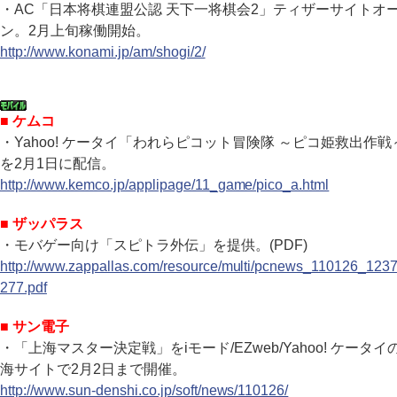
・AC「日本将棋連盟公認 天下一将棋会2」ティザーサイトオ
ン。2月上旬稼働開始。
http://www.konami.jp/am/shogi/2/
■ ケムコ
・Yahoo! ケータイ「われらピコット冒険隊 ～ピコ姫救出作戦
を2月1日に配信。
http://www.kemco.jp/applipage/11_game/pico_a.html
■ ザッパラス
・モバゲー向け「スピトラ外伝」を提供。(PDF)
http://www.zappallas.com/resource/multi/pcnews_110126_123
277.pdf
■ サン電子
・「上海マスター決定戦」をiモード/EZweb/Yahoo! ケータイ
海サイトで2月2日まで開催。
http://www.sun-denshi.co.jp/soft/news/110126/