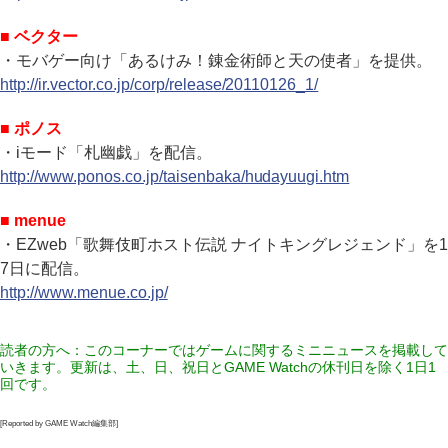
■ ベクター
・モバゲー向け「あるけみ！錬金術師と天の使者」を提供。
http://ir.vector.co.jp/corp/release/20110126_1/
■ ポノス
・iモード「札幽戯」を配信。
http://www.ponos.co.jp/taisenbaka/hudayuugi.htm
■ menue
・EZweb「歌舞伎町ホスト伝説 ナイトキングレジェンド」を1
7日に配信。
http://www.menue.co.jp/
読者の方へ：このコーナーではゲームに関するミニニュースを掲載して
いきます。更新は、土、日、祝日とGAME Watchの休刊日を除く1日1
回です。
[Reported by GAME Watch編集部]